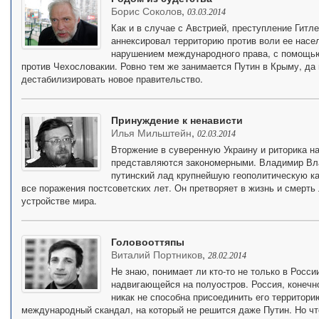
Борис Соколов
,
03.03.2014
Как и в случае с Австрией, преступление Гитле
аннексировал территорию против воли ее насел
нарушением международного права, с помощью
против Чехословакии. Ровно тем же занимается Путин в Крыму, да 
дестабилизировать новое правительство.
Принуждение к ненависти
Илья Мильштейн
,
02.03.2014
Вторжение в суверенную Украину и риторика н
представляются закономерными. Владимир Вла
путинский лад крупнейшую геополитическую ка
все поражения постсоветских лет. Он претворяет в жизнь и смерт
устройстве мира.
Головооттяпы
Виталий Портников
,
28.02.2014
Не знаю, понимает ли кто-то не только в Росс
надвигающейся на полуостров. Россия, конечн
никак не способна присоединить его территорию
международный скандал, на который не решится даже Путин. Но ч