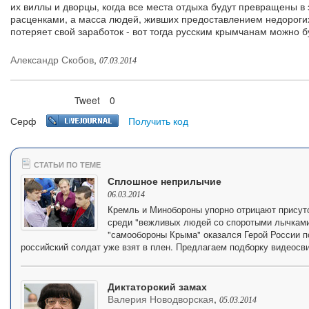
их виллы и дворцы, когда все места отдыха будут превращены в
расценками, а масса людей, живших предоставлением недорогих
потеряет свой заработок - вот тогда русским крымчанам можно б
Александр Скобов
,
07.03.2014
Tweet
0
Нравится
Серф
Получить код
СТАТЬИ ПО ТЕМЕ
Сплошное неприлычие
06.03.2014
Кремль и Минобороны упорно отрицают присут
среди "вежливых людей со споротыми лычками
"самообороны Крыма" оказался Герой России 
российский солдат уже взят в плен. Предлагаем подборку видеосви
Диктаторский замах
Валерия Новодворская
,
05.03.2014