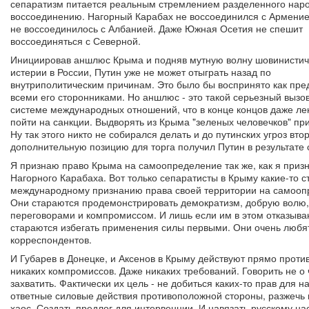
сепаратизм питается реальным стремлением разделенного наро
воссоединению. Нагорный Карабах не воссоединился с Армение
не воссоединилось с Албанией. Даже Южная Осетия не спешит
воссоединяться с Северной.
Инициировав аншлюс Крыма и подняв мутную волну шовинистич
истерии в России, Путин уже не может отыграть назад по
внутриполитическим причинам. Это было бы воспринято как пре
всеми его сторонниками. Но аншлюс - это такой серьезный вызо
системе международных отношений, что в конце концов даже ле
пойти на санкции. Выдворять из Крыма "зеленых человечков" при
Ну так этого никто не собирался делать и до путинских угроз вто
дополнительную позицию для торга получил Путин в результате 
Я признаю право Крыма на самоопределение так же, как я приз
Нагорного Карабаха. Вот только сепаратисты в Крыму какие-то 
международному признанию права своей территории на самоопр
Они стараются продемонстрировать демократизм, добрую волю, о
переговорами и компромиссом. И лишь если им в этом отказыва
стараются избегать применения силы первыми. Они очень люб
корреспондентов.
И Губарев в Донецке, и Аксенов в Крыму действуют прямо прот
никаких компромиссов. Даже никаких требований. Говорить не о ч
захватить. Фактически их цель - не добиться каких-то прав для 
ответные силовые действия противоположной стороны, разжечь 
хаос. Создать предлог для интервенции. И навязать русскому 