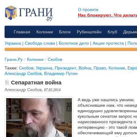
О проекте
Нас блокируют. Что делат
Главная
Колонки
Блоги
Рубинштейн
Клуб
Дерьм
Украина
|
Свобода слова
|
Болотное дело
|
Акции протеста
|
Поли
Грани.Ру
/
Колонки
/
Скобов
Также:
Скобов
,
Украина
,
Президент
,
Война
,
Право
,
Колонки
,
Евр
Александр Скобов
,
Владимир Путин
Сепаратная война
Александр Скобов
,
07.03.2014
А ведь уже нашлись умники,
объяснившие нам, что неме
единодушно удовлетворенн
кукольным сенатом запрос н
нарисованного президента о
интервенцию - это такой ловк
обеспечивающий ему допол