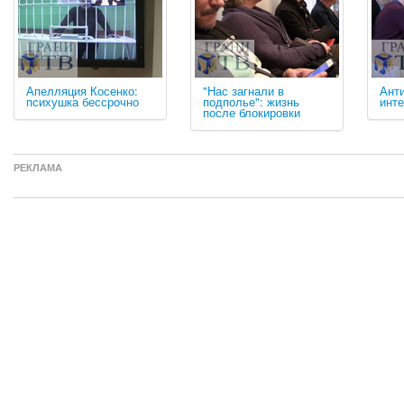
Апелляция Косенко:
"Нас загнали в
Ант
психушка бессрочно
подполье": жизнь
инт
после блокировки
РЕКЛАМА