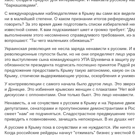
"баркашовцами".
С международными наблюдателями в Крыму вы сами все видели
ни в малейшей степени. О каком признании итогов референдума
говорить? За это время даже подготовить списки избирателей н
известной схеме. К вам подскакивает шкет и громко требует: "Дя
выполнением этого несомненно справедливого требования, из-за
вопрошают: "Ты чего маленьких обижаешь?"
Украинская революция не несла заряда ненависти к русским. И в
революционные глупости были, но не они определяют лицо укра
это выступление сына командующего УПА Шухевича в защиту рус
обязанности президента подписать поспешно принятое Радой ре
предложение предоставить Крыму такую автономию, какую он см
Крыму, стоически выдерживающие угрозы, оскорбления и унижен
У контрреволюции с самого начала было другое лицо. Это зверс
и Донецке. Это избиения крымских женщин с плакатами "Нет вой
дискуссии с оппонентами. Они только бьют. Это лицо ненависти.
Ненависть, а не сочувствие к русским в Крыму и на Украине дв
депутатами, сенаторами и пропутинскими демонстрантами в Росси
смеет "нам" не подчиняться. Сладострастное предвкушение того,
приводить к повиновению, зачищать непокорных. В их душах нет 
А русские в Крыму пока в сочувствии и не нуждаются. Им ничто н
Когда российские рейдеры начнут "отжимать" бизнес у местной б