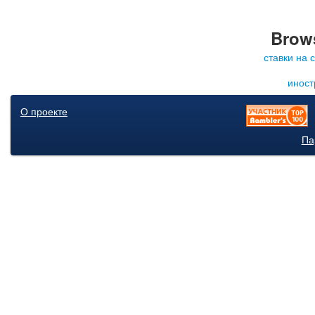
Brows
ставки на 
иност
О проекте
Па