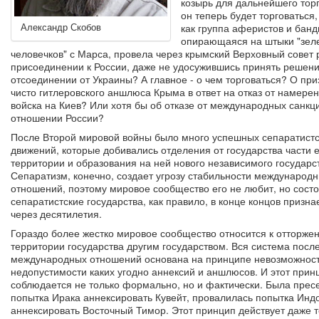
козырь для дальнейшего торг
он теперь будет торговаться,
Александр Скобов
как группа аферистов и банд
опирающаяся на штыки "зел
человечков" с Марса, провела через крымский Верховный совет
присоединении к России, даже не удосужившись принять решени
отсоединении от Украины? А главное - о чем торговаться? О пр
чисто гитлеровского аншлюса Крыма в ответ на отказ от намере
войска на Киев? Или хотя бы об отказе от международных санкц
отношении России?
После Второй мировой войны было много успешных сепаратистс
движений, которые добивались отделения от государства части е
территории и образования на ней нового независимого государс
Сепаратизм, конечно, создает угрозу стабильности международ
отношений, поэтому мировое сообщество его не любит, но сост
сепаратистские государства, как правило, в конце концов призна
через десятилетия.
Гораздо более жестко мировое сообщество относится к отторже
территории государства другим государством. Вся система пос
международных отношений основана на принципе невозможност
недопустимости каких угодно аннексий и аншлюсов. И этот прин
соблюдается не только формально, но и фактически. Была прес
попытка Ирака аннексировать Кувейт, провалилась попытка Инд
аннексировать Восточный Тимор. Этот принцип действует даже то