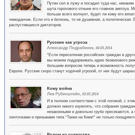
Путин сел в лужу и посадил туда нас, никаким
шута горохового отныне его главное амплуа. 
больше всего волнует, будет ли кому его вяза
чемоданчик. Если это и болезнь, то не душевная, а политическая. 
распустившихся диктаторов.
Русские как угроза
Александр Подрабинек
,
04.03.2014
"Если переселение российских граждан в други
мы можем поддерживать идею безвизового реж
большим вопросом теперь и возможность полу
Европе. Русские скоро станут ходячей угрозой, от них будут шарах
Кому война
Лев Рубинштейн
,
03.03.2014
И в полном соответствии с этой логикой, с эт
должно никого изумлять, что собрания гражда
незаконными и довольно грубо пресекаются, 
ленточками и призывами типа "Танки на Киев!" не только поощряют
Родом из судетства