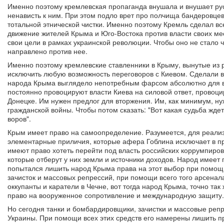
Именно поэтому кремлевская пропаганда внушала и внушает ру
ненависть к ним. При этом подло врет про полчища бандеровце
тотальной этнической чистки. Именно поэтому Кремль сделал в
движение жителей Крыма и Юго-Востока против власти своих ме
свои цели в рамках украинской революции. Чтобы оно не стало 
направлено против нее.
Именно поэтому кремлевские ставленники в Крыму, вынутые из р
исключить любую возможность переговоров с Киевом. Сделали в
народа Крыма выглядело непотребным фарсом абсолютно для вс
постоянно провоцируют власти Киева на силовой ответ, провоци
Донецке. Им нужен предлог для вторжения. Им, как минимум, ну
гражданской войны. Чтобы потом сказать: "Вот какая судьба ждет 
воров".
Крым имеет право на самоопределение. Разумеется, для реализ
элементарные приличия, которые афера Гоблина исключает в пр
имеют право хотеть перейти под власть российских коррумпиро
которые отберут у них земли и источники доходов. Народ имеет
попытался лишить народ Крыма права на этот выбор при помощ
зачисток и массовых репрессий, при помощи всего того арсенал
оккупанты и каратели в Чечне, вот тогда народ Крыма, точно так
право на вооруженное сопротивление и международную защиту.
Но сегодня танки и бомбардировщики, зачистки и массовые реп
Украины. При помощи всех этих средств его намерены лишить п