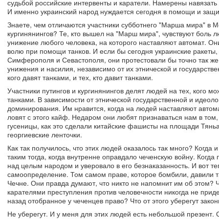
судьбой российские интервенты и каратели. Намерены навязать
И именно украинский народ нуждается сегодня в помощи и защи
Знаете, чем отличаются участники субботнего "Марша мира" в М
кургинянингов? Те, кто вышел на "Марш мира", чувствуют боль л
унижение любого человека, на которого наставляют автомат. Он
волю при помощи танков. И если бы сегодня украинские ракеты
Симферополя и Севастополя, они протестовали бы точно так же
унижения и насилия, независимо от их этнической и государств
кого давят танками, и тех, кто давит танками.
Участники путингов и кургинянингов делят людей на тех, кого мо
танками. В зависимости от этнической государственной и идеол
доминирования. Им нравится, когда на людей наставляют автома
ловят с этого кайф. Недаром они любят признаваться нам в том,
гусеницы, как это сделали китайские фашисты на площади Тян
георгиевские ленточки.
Как так получилось, что этих людей оказалось так много? Когда
таким тогда, когда внутренне оправдало чеченскую войну. Когда
над целым народом и уверовало в его безнаказанность. И вот т
самоопределение. Том самом праве, которое бомбили, давили т
Чечне. Они правда думают, что никто не напомнит им об этом? 
карателями преступления против человечности никогда не придет
назад отобранное у чеченцев право? Что от этого уберегут зак
Не уберегут. И у меня для этих людей есть небольшой презент.