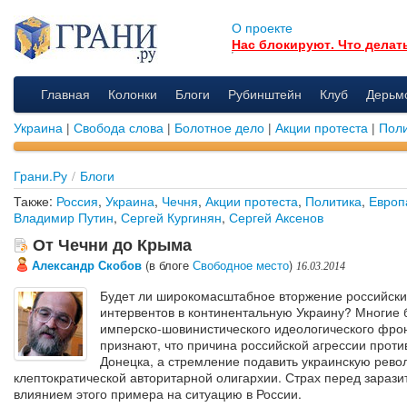
О проекте
Нас блокируют. Что делат
Главная
Колонки
Блоги
Рубинштейн
Клуб
Дерьм
Украина
|
Свобода слова
|
Болотное дело
|
Акции протеста
|
Поли
Грани.Ру
/
Блоги
Также:
Россия
,
Украина
,
Чечня
,
Акции протеста
,
Политика
,
Европ
Владимир Путин
,
Сергей Кургинян
,
Сергей Аксенов
От Чечни до Крыма
Александр Скобов
(в блоге
Свободное место
)
16.03.2014
Будет ли широкомасштабное вторжение российски
интервентов в континентальную Украину? Многие
имперско-шовинистического идеологического фро
признают, что причина российской агрессии прот
Донецка, а стремление подавить украинскую рев
клептократической авторитарной олигархии. Страх перед зараз
влиянием этого примера на ситуацию в России.