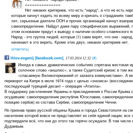
===============
Нет никаких критериев, что есть "народ", а что не есть на
которые начнут ездить по всему миру и кричать о страданиях тамбо
лет, серьезные деятели ООН и прочих организаций начнут взаправ
самоопределение. Найдут даже пару специфических выражений, п
этом основании придут к выводу о наличии особого славянского яз
Народ - это группа людей, которые (1) сами верят, что они - народ,
начинают в это верить. Кроме этих двух, никаких критериев нет.
(ответить)
ihlov.evgenij [facebook.com]
,
(#)
17.03.2014 12:32
Иногда в самых драматических событиях спрятана жестокая и
склочное слово «аншлюс», а также Судетский кризис в том же
«спасаемую Великогерманией от захвата коммунистами». А мн
переворот на Кипре в июле 1974 года с целью «энозиса» (воссоединен
последующий турецкий десант – операция «Атилла».
В поддержку расчленения Украины и присоединения к России Крыма 
осудившие: самоопределение республик Югославии, самоопределение
позицию сербов) из состава Сербии, самоопределение Чечни.
Но признав право русской общины Крыма и города Севастополя на см
население которой вовсе не представляет из себя единой нации, все
подтвердили всё, что они до этого так горячо осуждали. В том числ
Дудаевым.