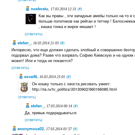
nosferatu
,
(#)
17.03.2014 12:31
Как вы правы , эти западные амебы только на то и с
больше политиков как рейган и тетчер ! Белоснежк
, кишка тонка и жирок мешает !
(ответить)
stefan_
,
(#)
16.03.2014 21:03
Интересно, что еще должен сделать злобный и совершенно безтор
подорвал дома? Разве что взорвать Софию Киевскую и на одном 
может! Или и тогда не покаются?
(ответить)
sova46
,
(#)
16.03.2014 23:01
Он кошку только с хвоста рисовать умеет:
http://ria.ru/tv_politics/20130902/960166085.html
(ответить)
stefan_
,
(#)
17.03.2014 00:14
Да, привык подкрадываться.
(ответить)
anonymous02
,
(#)
17.03.2014 01:57