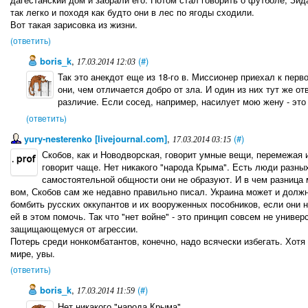
так легко и походя как будто они в лес по ягоды сходили.
Вот такая зарисовка из жизни.
(ответить)
boris_k
,
(#)
17.03.2014 12:03
Так это анекдот еще из 18-го в. Миссионер приехал к пе
они, чем отличается добро от зла. И один из них тут же о
различие. Если сосед, например, насилует мою жену - это 
(ответить)
yury-nesterenko [livejournal.com]
,
(#)
17.03.2014 03:15
Скобов, как и Новодворская, говорит умные вещи, перемежая и
говорит чаще. Нет никакого "народа Крыма". Есть люди разны
самостоятельной общности они не образуют. И в чем разница
вом, Скобов сам же недавно правильно писал. Украина может и должн
бомбить русских оккупантов и их вооруженных пособников, если они н
ей в этом помочь. Так что "нет войне" - это принцип совсем не универ
защищающемуся от агрессии.
Потерь среди нонкомбатантов, конечно, надо всячески избегать. Хот
мире, увы.
(ответить)
boris_k
,
(#)
17.03.2014 11:59
Нет никакого "народа Крыма".