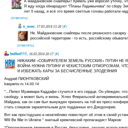
А майдановские снайперы? Кремль уже вбросил уточку, чт
Я жду когда обнародуют "Планы Ладимычева" по сбору Зе
лет 5 назад, и всё это время светлые головы работали на
(ответить)
n_ever
,
(#)
17.03.2014 13:20
Не. Майдановские снайперы после рязанского сахарку -
российской территории - то есть, российскому обывате
(ответить)
fedfed111
,
(#)
16.03.2014 20:17
НИКАКИМ «СОБИРАТЕЛЕМ ЗЕМЕЛЬ РУССКИХ» ПУТИН НЕ Я
ВОЙНА НУЖНА ПУТИНУ И ЧЕКИСТСКИМ ОТМОРОЗКАМ, ЧТ
И ИЗБЕЖАТЬ КАРЫ ЗА БЕСЧИСЛЕННЫЕ ЗЛОДЕЯНИЯ
Андрей ПИОНТКОВСКИЙ
kasparov.ru 14.03.14
"...Пепел Муаммара Каддафи стучится в его сердце. Он убежден, что
свободу, а может быть и жизнь. Успех Февральской антикриминальной
Майдана, как он сам был вынужден признать на той же пресс-конфер
стать слишком заразительным для подданных его Дзюдохерии.
Вот как простодушно и незатейливо повествует об этом в своей уста
Will Be War in Ukraine " знатный кремлевский пропагандист Марков:
"Оппозиционное движение в России, безусловно, захочет использоват