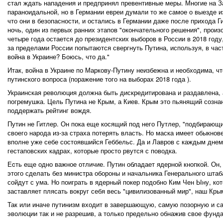
стал ждать нападения и предпринял превентивные меры. Многие на З
параноидальной, но в Германии евреи думали то же самое о выезде и
что они в безопасности, и остались в Германии даже после прихода Г
ночь, один из первых ранних этапов "окончательного решения", прои
четыре года остается до президентских выборов в России в 2018 году
за пределами России попытаются свергнуть Путина, используя, в час
война в Украине? Боюсь, что да."
Итак, война в Украине по Маркову-Путину неизбежна и необходима, ч
путинского вопроса (поражение того на выборах 2018 года ).
Украинская революция должна быть дискредитирована и раздавлена
погремушка. Цель Путина не Крым, а Киев. Крым это пьянящий созна
поддержать рейтинг вождя.
Путин не Гитлер. Он пока еще косящий под него Путлер, "подбирающ
своего народа из-за страха потерять власть. Но маска имеет обыкнов
вполне уже себе состоявшийся Геббельс. Да и Лавров с каждым днем 
гестаповских кадрах, которые просто рвутся с поводка.
Еcть еще одно важное отличие. Путин обладает ядерной кнопкой. Он, 
этого сделать без министра обороны и начальника Генерального штаб
сойдут с ума. Но поиграть в ядерный покер подобно Ким Чен Ыну, к
заставляет плясать вокруг себя весь "цивилизованный мир", наш Кры
Так или иначе путинизм входит в завершающую, самую позорную и с
эволюции так и не разрешив, а только предельно обнажив свое фунд