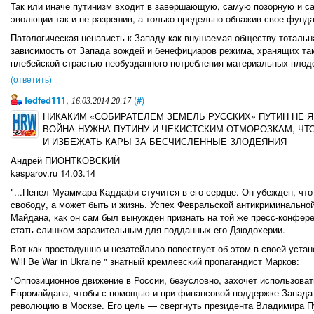
Так или иначе путинизм входит в завершающую, самую позорную и с
эволюции так и не разрешив, а только предельно обнажив свое фунд
Патологическая ненависть к Западу как внушаемая обществу тотальн
зависимость от Запада вождей и бенефициаров режима, хранящих та
плебейской страстью необузданного потребления материальных плодо
(ответить)
fedfed111
,
(#)
16.03.2014 20:17
НИКАКИМ «СОБИРАТЕЛЕМ ЗЕМЕЛЬ РУССКИХ» ПУТИН НЕ Я
ВОЙНА НУЖНА ПУТИНУ И ЧЕКИСТСКИМ ОТМОРОЗКАМ, ЧТ
И ИЗБЕЖАТЬ КАРЫ ЗА БЕСЧИСЛЕННЫЕ ЗЛОДЕЯНИЯ
Андрей ПИОНТКОВСКИЙ
kasparov.ru 14.03.14
"...Пепел Муаммара Каддафи стучится в его сердце. Он убежден, что
свободу, а может быть и жизнь. Успех Февральской антикриминальной
Майдана, как он сам был вынужден признать на той же пресс-конфер
стать слишком заразительным для подданных его Дзюдохерии.
Вот как простодушно и незатейливо повествует об этом в своей уста
Will Be War in Ukraine " знатный кремлевский пропагандист Марков:
"Оппозиционное движение в России, безусловно, захочет использоват
Евромайдана, чтобы с помощью и при финансовой поддержке Запада
революцию в Москве. Его цель — свергнуть президента Владимира П