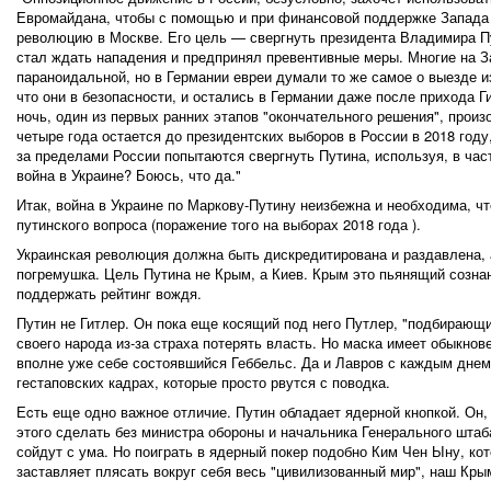
Евромайдана, чтобы с помощью и при финансовой поддержке Запада
революцию в Москве. Его цель — свергнуть президента Владимира П
стал ждать нападения и предпринял превентивные меры. Многие на З
параноидальной, но в Германии евреи думали то же самое о выезде и
что они в безопасности, и остались в Германии даже после прихода Г
ночь, один из первых ранних этапов "окончательного решения", прои
четыре года остается до президентских выборов в России в 2018 году
за пределами России попытаются свергнуть Путина, используя, в час
война в Украине? Боюсь, что да."
Итак, война в Украине по Маркову-Путину неизбежна и необходима, ч
путинского вопроса (поражение того на выборах 2018 года ).
Украинская революция должна быть дискредитирована и раздавлена
погремушка. Цель Путина не Крым, а Киев. Крым это пьянящий созна
поддержать рейтинг вождя.
Путин не Гитлер. Он пока еще косящий под него Путлер, "подбирающ
своего народа из-за страха потерять власть. Но маска имеет обыкнов
вполне уже себе состоявшийся Геббельс. Да и Лавров с каждым днем 
гестаповских кадрах, которые просто рвутся с поводка.
Еcть еще одно важное отличие. Путин обладает ядерной кнопкой. Он, 
этого сделать без министра обороны и начальника Генерального штаб
сойдут с ума. Но поиграть в ядерный покер подобно Ким Чен Ыну, к
заставляет плясать вокруг себя весь "цивилизованный мир", наш Кры