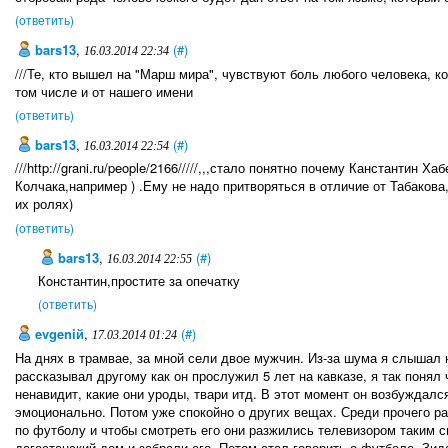
(ответить)
bars13
,
(#)
16.03.2014 22:34
///Те, кто вышел на "Марш мира", чувствуют боль любого человека, ко
том числе и от нашего имени
(ответить)
bars13
,
(#)
16.03.2014 22:54
///http://grani.ru/people/2166/////,,,стало понятно почему Канстантин
Колчака,например ) .Ему не надо притворяться в отличие от Табакова
их ролях)
(ответить)
bars13
,
(#)
16.03.2014 22:55
Кoнстантин,простите за опечатку
(ответить)
evgeniй
,
(#)
17.03.2014 01:24
На днях в трамвае, за мной сели двое мужчин. Из-за шума я слышал 
рассказывал другому как он прослужил 5 лет на кавказе, я так понял 
ненавидит, какие они уроды, твари итд. В этот момент он возбуждалс
эмоционально. Потом уже спокойно о других вещах. Среди прочего ра
по футболу и чтобы смотреть его они разжились телевизором таким 
дагестанский дом и забрали его. Потом стал говорить о футболе, Зид