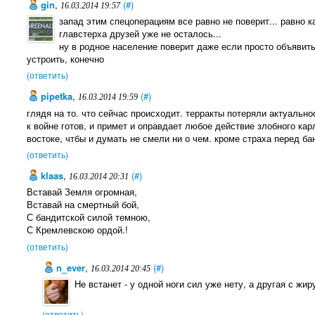
gin
,
(#)
16.03.2014 19:57
запад этим спецоперациям все равно не поверит... равно к
главстерха друзей уже не осталось...
ну в родное население поверит даже если просто объявить
устроить, конечно
(ответить)
pipetka
,
(#)
16.03.2014 19:59
глядя на то. что сейчас происходит. терракты потеряли актуально
к войне готов, и примет и оправдает любое действие злобного карл
востоке, чтбы и думать не смели ни о чем. кроме страха перед б
(ответить)
klaas
,
(#)
16.03.2014 20:31
Вставай Земля огромная,
Вставай на смертный бой,
С бандитской силой темною,
С Кремлевскою ордой.!
(ответить)
n_ever
,
(#)
16.03.2014 20:45
Не встанет - у одной ноги сил уже нету, а другая с жир
(ответить)