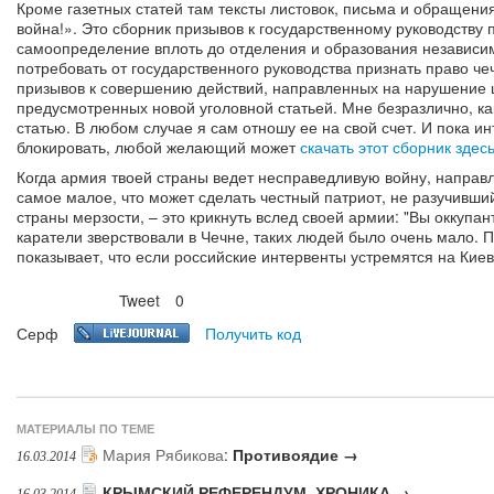
Кроме газетных статей там тексты листовок, письма и обращени
война!». Это сборник призывов к государственному руководству 
самоопределение вплоть до отделения и образования независим
потребовать от государственного руководства признать право ч
призывов к совершению действий, направленных на нарушение 
предусмотренных новой уголовной статьей. Мне безразлично, ка
статью. В любом случае я сам отношу ее на свой счет. И пока и
блокировать, любой желающий может
скачать этот сборник здес
Когда армия твоей страны ведет несправедливую войну, направ
самое малое, что может сделать честный патриот, не разучивши
страны мерзости, – это крикнуть вслед своей армии: "Вы оккупан
каратели зверствовали в Чечне, таких людей было очень мало.
показывает, что если российские интервенты устремятся на Киев
Tweet
0
Нравится
Серф
Получить код
МАТЕРИАЛЫ ПО ТЕМЕ
Мария Рябикова
:
Противоядие →
16.03.2014
КРЫМСКИЙ РЕФЕРЕНДУМ. ХРОНИКА →