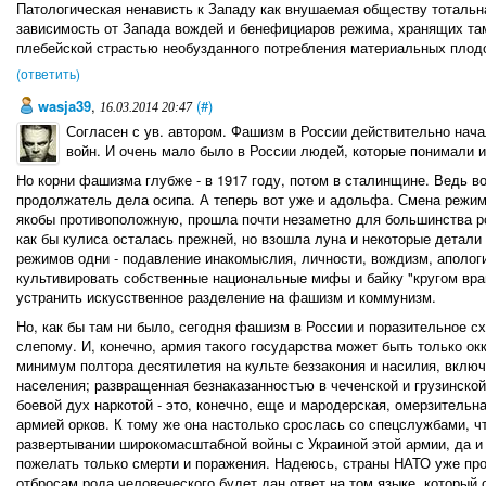
Патологическая ненависть к Западу как внушаемая обществу тотальн
зависимость от Запада вождей и бенефициаров режима, хранящих та
плебейской страстью необузданного потребления материальных плодо
(ответить)
wasja39
,
(#)
16.03.2014 20:47
Согласен с ув. автором. Фашизм в России действительно нача
войн. И очень мало было в России людей, которые понимали ил
Но корни фашизма глубже - в 1917 году, потом в сталинщине. Ведь в
продолжатель дела осипа. А теперь вот уже и адольфа. Смена режим
якобы противоположную, прошла почти незаметно для большинства ро
как бы кулиса осталась прежней, но взошла луна и некоторые детали 
режимов одни - подавление инакомыслия, личности, вождизм, аполо
культивировать собственные национальные мифы и байку "кругом враг
устранить искусственное разделение на фашизм и коммунизм.
Но, как бы там ни было, сегодня фашизм в России и поразительное с
слепому. И, конечно, армия такого государства может быть только ок
минимум полтора десятилетия на культе беззакония и насилия, вклю
населения; развращенная безнаказанностъю в чеченской и грузинск
боевой дух наркотой - это, конечно, еще и мародерская, омерзительн
армией орков. К тому же она настолько срослась со спецслужбами, ч
развертывании широкомасштабной войны с Украиной этой армии, да и 
пожелать только смерти и поражения. Надеюсь, страны НАТО уже про
отбросам рода человеческого будет дан ответ на том языке, который 