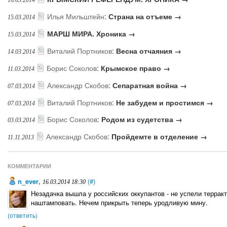
16.03.2014
Илья Мильштейн
:
Страна на отъеме →
15.03.2014
МАРШ МИРА. Хроника →
15.03.2014
Виталий Портников
:
Весна отчаяния →
14.03.2014
Борис Соколов
:
Крымское право →
11.03.2014
Александр Скобов
:
Сепаратная война →
07.03.2014
Виталий Портников
:
Не забудем и простимся →
07.03.2014
Борис Соколов
:
Родом из судетства →
03.03.2014
Александр Скобов
:
Пройдемте в отделение →
11.11.2013
КОММЕНТАРИИ
n_ever
,
(#)
16.03.2014 18:30
Незадачка вышла у российских оккупантов - не успели террак
наштамповать. Нечем прикрыть теперь уродливую мину.
(ответить)