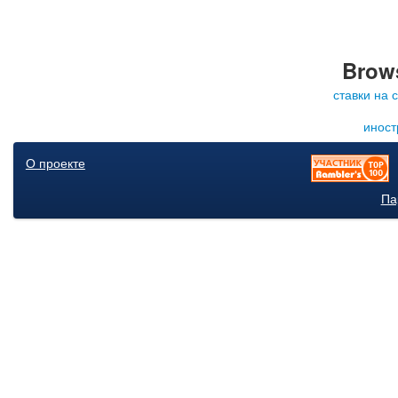
Brows
ставки на 
иност
О проекте
Па