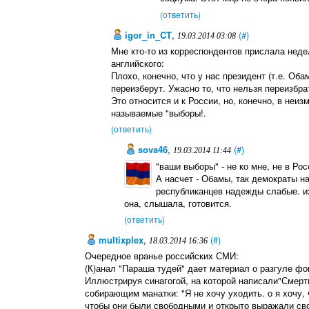
(ответить)
igor_in_CT
,
(#)
19.03.2014 03:08
Мне кто-то из корреспондентов прислала недел
английского:
Плохо, конечно, что у нас президент (т.е. Оба
переизберут. Ужасно то, что нельзя переизбра
Это относится и к России, но, конечно, в неи
называемые "выборы!.
(ответить)
sova46
,
(#)
19.03.2014 11:44
"ваши выборы" - не ко мне, не в Рос
А насчет - Обамы, так демократы н
республиканцев надежды слабые. и
она, слышала, готовится.
(ответить)
multixplex
,
(#)
18.03.2014 16:36
Очередное вранье российских СМИ:
(К)анал "Параша тудей" дает материал о разгуле фо
Иллюстрируя синагогой, на которой написали"Смер
собирающим манатки: "Я не хочу уходить. о я хочу,
чтобы они были свободными и открыто выражали сво