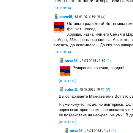
немцы плоть от плоти гитлера. -Или наоборо
(ответить)
sova46
,
(#)
18.03.2014 19:18
Оставьте ради Бога! Вот немцы тож
фашист - сосед.
Хорошо, назначили его Семья и Цар
выборы, 53% проголосовало за! А как же, 
вмазать, да обломилось. До сих пор рапара
(ответить)
sova46
,
(#)
18.03.2014 19:19
Репарации, конечно, пардон!
(ответить)
valeri2
,
(#)
18.03.2014 19:35
Вы оспариваете Макиавелли? Вот это са
Я уже кому-то писал, но повторюсь: Ес
через некоторое время все воскликнут: 
её воздействие на неокрепшие умы. В д
(ответить)
sova46
,
(#)
18.03.2014 19:41