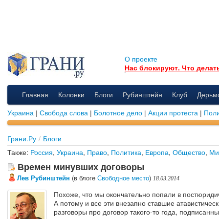
О проекте
Нас блокируют. Что делат
Главная
Колонки
Блоги
Рубинштейн
Клуб
Дерьм
Украина
|
Свобода слова
|
Болотное дело
|
Акции протеста
|
Поли
Грани.Ру
/
Блоги
Также:
Россия
,
Украина
,
Право
,
Политика
,
Европа
,
Общество
,
Ми
Времен минувших договоры
Лев Рубинштейн
(в блоге
Свободное место
)
18.03.2014
Похоже, что мы окончательно попали в постюриди
А потому и все эти внезапно ставшие атавистичес
разговоры про договор такого-то года, подписанны