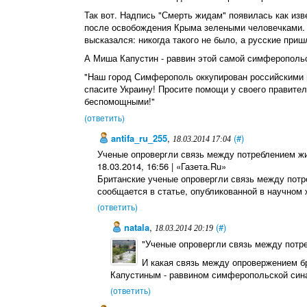
Так вот. Надпись "Смерть жидам" появилась как 
после освобождения Крыма зелеными человечками. 
высказался: никогда такого не было, а русские пришл
А Миша Капустин - раввин этой самой симферопольс
"Наш город Симферополь оккупирован российскими в
спасите Украину! Просите помощи у своего правител
беспомощными!"
(ответить)
antifa_ru_255
,
(#)
18.03.2014 17:04
Ученые опровергли связь между потреблением ж
18.03.2014, 16:56 | «Газета.Ru»
Британские ученые опровергли связь между потр
сообщается в статье, опубликованной в научном жу
(ответить)
natala
,
(#)
18.03.2014 20:19
"Ученые опровергли связь между потр
И какая связь между опровержением б
Капустиным - раввином симферопольской син
(ответить)