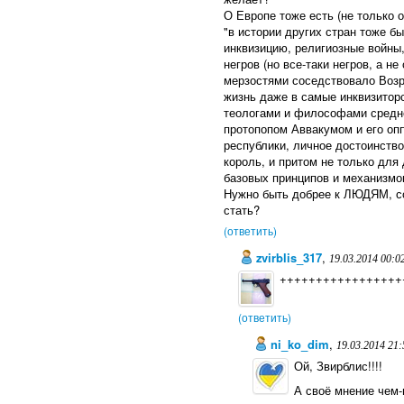
О Европе тоже есть (не только 
"в истории других стран тоже 
инквизицию, религиозные войны,
негров (но все-таки негров, а не
мерзостями соседствовало Возр
жизнь даже в самые инквизитор
теологами и философами средн
протопопом Аввакумом и его опп
республики, личное достоинство
король, и притом не только для
базовых принципов и механизмов
Нужно быть добрее к ЛЮДЯМ, с
стать?
(ответить)
zvirblis_317
,
19.03.2014 00:0
+++++++++++++++++
(ответить)
ni_ko_dim
,
19.03.2014 21:
Ой, Звирблис!!!!
А своё мнение чем