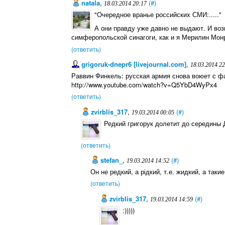
natala
,
(#)
18.03.2014 20:17
"Очередное вранье российских СМИ:....."
А они правду уже давно не выдают. И во
симферопольской синагоги, как и я Мерилин Мон
(ответить)
grigoruk-dnepr6 [livejournal.com]
,
18.03.2014 2
Раввин Финкель: русская армия снова воюет с 
http://www.youtube.com/watch?v=Q5YbD4WyPx4
(ответить)
zvirblis_317
,
(#)
19.03.2014 00:05
Редкий григорук долетит до середины 
(ответить)
stefan_
,
(#)
19.03.2014 14:52
Он не редкий, а рідкий, т.е. жидкий, а таки
(ответить)
zvirblis_317
,
(#)
19.03.2014 14:59
:)))))