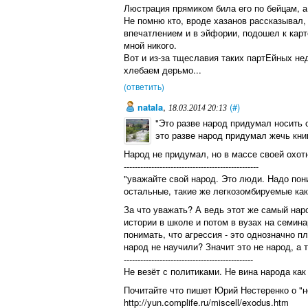
Люстрация прямиком била его по бейцам, а
Не помню кто, вроде хазанов рассказывал,
впечатлением и в эйфории, подошел к карте
мной никого.
Вот и из-за тщеславия таких партЕйных не
хлебаем дерьмо...
(ответить)
natala
,
(#)
18.03.2014 20:13
"Это разве народ придумал носить с
это разве народ придумал жечь кни
Народ не придумал, но в массе своей охот
-------------------------------------------------
"уважайте свой народ. Это люди. Надо пон
остальные, такие же легкозомбируемые как 
За что уважать? А ведь этот же самый нар
истории в школе и потом в вузах на семина
понимать, что агрессия - это однозначно п
народ не научили? Значит это не народ, а 
-----------------------------------------------
Не везёт с политиками. Не вина народа как 
Почитайте что пишет Юрий Нестеренко о "н
http://yun.complife.ru/miscell/exodus.htm