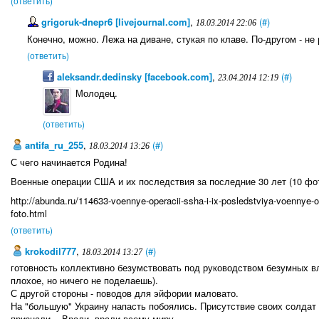
(ответить)
grigoruk-dnepr6 [livejournal.com]
,
(#)
18.03.2014 22:06
Конечно, можно. Лежа на диване, стукая по клаве. По-другом - не 
(ответить)
aleksandr.dedinsky [facebook.com]
,
(#)
23.04.2014 12:19
Молодец.
(ответить)
antifa_ru_255
,
(#)
18.03.2014 13:26
С чего начинается Родина!
Военные операции США и их последствия за последние 30 лет (10 фо
http://abunda.ru/114633-voennye-operacii-ssha-i-ix-posledstviya-voennye-op
foto.html
(ответить)
krokodil777
,
(#)
18.03.2014 13:27
готовность коллективно безумствовать под руководством безумных вл
плохое, но ничего не поделаешь).
С другой стороны - поводов для эйфории маловато.
На "большую" Украину напасть побоялись. Присутствие своих солдат 
признали... Врали, врали всему миру...