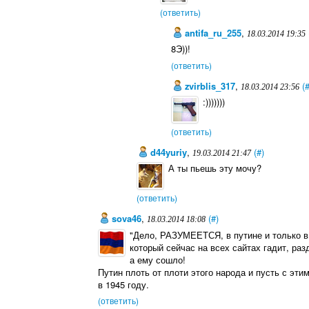
(ответить)
antifa_ru_255
,
18.03.2014 19:35
8Э))!
(ответить)
zvirblis_317
,
(
18.03.2014 23:56
:)))))))
(ответить)
d44yuriy
,
(#)
19.03.2014 21:47
А ты пьешь эту мочу?
(ответить)
sova46
,
(#)
18.03.2014 18:08
"Дело, РАЗУМЕЕТСЯ, в путине и только в 
который сейчас на всех сайтах гадит, раз
а ему сошло!
Путин плоть от плоти этого народа и пусть с эт
в 1945 году.
(ответить)