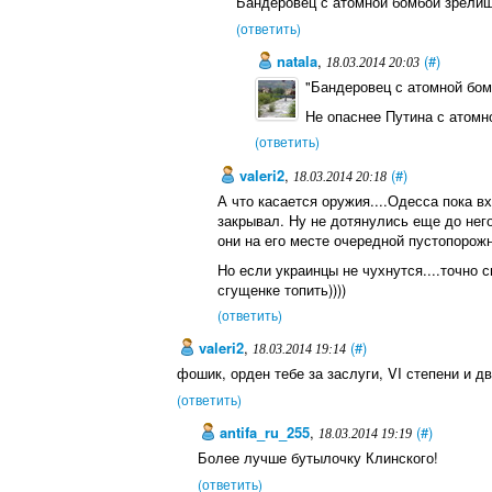
Бандеровец с атомной бомбой зрелищ
(ответить)
natala
,
(#)
18.03.2014 20:03
"Бандеровец с атомной бом
Не опаснее Путина с атомно
(ответить)
valeri2
,
(#)
18.03.2014 20:18
А что касается оружия....Одесса пока в
закрывал. Ну не дотянулись еще до нег
они на его месте очередной пустопорожн
Но если украинцы не чухнутся....точно с
сгущенке топить))))
(ответить)
valeri2
,
(#)
18.03.2014 19:14
фошик, орден тебе за заслуги, VI степени и д
(ответить)
antifa_ru_255
,
(#)
18.03.2014 19:19
Более лучше бутылочку Клинского!
(ответить)