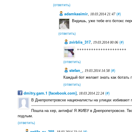
(ответить)
adamkasimir
,
(#)
18.03.2014 21:47
Видишь, уже тебе его ботокс пер
(ответить)
zvirblis_317
,
(#)
19.03.2014 00:06
+++++++++++++++++++++
(ответить)
stefan_
,
(#)
19.03.2014 14:58
Каждый бот желает знать как ботать п
(ответить)
dmitry.gam.1 [facebook.com]
,
(#)
18.03.2014 22:24
В Днепропетровске националисты на улицах избивают 
-------------------------------------------------------------------------------------
Пошла на хер, антифа! Я ЖИВУ в Днепропетровске. Тв
подлым.
(ответить)
antifa_ru_255
,
(#)