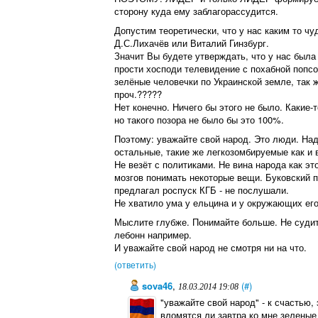
сторону куда ему заблагорассудится.
Допустим теоретически, что у нас каким то ч
Д.С.Лихачёв или Виталий Гинзбург.
Значит Вы будете утверждать, что у нас была 
прости хосподи телевидение с похабной попсо
зелёные человечки по Украинской земле, так ж
проч.?????
Нет конечно. Ничего бы этого не было. Какие-
но такого позора не было бы это 100%.
Поэтому: уважайте свой народ. Это люди. Над
остальные, такие же легкозомбируемые как и 
Не везёт с политиками. Не вина народа как эт
мозгов понимать некоторые вещи. Буковский 
предлагал роспуск КГБ - не послушали.
Не хватило ума у ельцина и у окружающих е
Мыслите глубже. Понимайте больше. Не судит
лебонн например.
И уважайте свой народ не смотря ни на что.
(ответить)
sova46
,
(#)
18.03.2014 19:08
"уважайте свой народ" - к счастью,
вломятся ли завтра ко мне зеленые