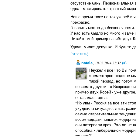
отсутствие бань. Первоначальная
одна - маскировать страшный смра
Наше время тоже не так уж всё и ч
прекрасно.
Говорить можно до бесконечности.
У нас есть быдло но много и заме
Читайте мой пример насчёт двух Ко
Удачи, милая девушка. И будьте д
(ответить)
natala
,
(#)
18.03.2014 22:32
Неужели всё что Вы поня
элементарно люди не мы
такой период, но потом 
совсем о другом - о Возрождени
пример двух Корей - уже другое
оставалась одна.
"Но увы - Россия за все эти сто
ухудшила ситуацию, лишь разви
самые отвратительные тенденци
восемнадцати попыток модерниза
они потерпели крах. Это ли не 
способна к либеральной модерни
желает?"