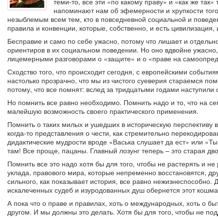
теми-то, все эти «по какому праву» и «как же так»
напоминают нам об эфемерности и хрупкости того
незыблемым всем тем, кто в повседневной социальной и поведе
правила и конвенции, которые, собственно, и есть цивилизация, и
Бесправие и само по себе ужасно, потому что лишает и отдельн
ориентиров в их социальном поведении. Но оно вдвойне ужасно
лицемерными разговорами о «защите» и о «праве на самоопре
Сходство того, что происходит сегодня, с европейскими событи
настолько прозрачно, что мы из чистого суеверия стараемся пом
потому, что все помнят: вслед за тридцатыми годами наступили 
Но помнить все равно необходимо. Помнить надо и то, что на с
малейшую возможность своего практического применения.
Помнить о таких милых и ушедших в историческую перспективу в
когда-то представления о чести, как стремительно перекодиров
дидактические мудрости вроде «Васька слушает да ест» или «Ты 
там! Все проще, пацаны. Главный лозунг теперь – это старая д
Помнить все это надо хотя бы для того, чтобы не растерять и не
уклада, правового мира, которые непременно восстановятся, др
сильного, как показывает история, все равно нежизнеспособно. 
искалеченных судеб и изуродованных душ обернется этот кошма
А пока что о праве и правилах, хоть о международных, хоть о б
другом. И мы должны это делать. Хотя бы для того, чтобы не п