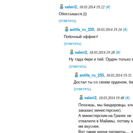
valeri2
,
(#)
18.03.2014 19:22
Обоссышься,)))
(ответить)
antifa_ru_255
,
(#)
18.03.2014 19:24
Побочный эффект!
(ответить)
valeri2
,
(#)
18.03.2014 19:28
Ну тада бери и пей. Орден только в
(ответить)
antifa_ru_255
,
18.03.2014 19:31
Достал ты со своим орденом, ба
(ответить)
valeri2
,
(#)
18.03.2014 19:48
Плохишь, мы бандеровцы, клин
заказах( министерских).
А министерские-на Гранях не 
отвалили в Майамы, потому к
им вкуснее.
Вот такие нонче патриоты.... ч