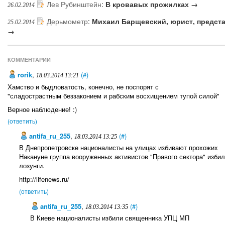
Лев Рубинштейн
:
В кровавых прожилках →
26.02.2014
Дерьмометр
:
Михаил Барщевский, юрист, предст
25.02.2014
→
КОММЕНТАРИИ
rorik
,
(#)
18.03.2014 13:21
Хамство и быдловатость, конечно, не поспорят с
"сладострастным беззаконием и рабским восхищением тупой силой"
Верное наблюдение! :)
(ответить)
antifa_ru_255
,
(#)
18.03.2014 13:25
В Днепропетровске националисты на улицах избивают прохожих
Накануне группа вооруженных активистов "Правого сектора" изби
лозунги.
http://lifenews.ru/
(ответить)
antifa_ru_255
,
(#)
18.03.2014 13:35
В Киеве националисты избили священника УПЦ МП