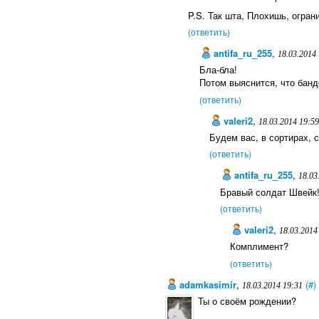
P.S. Так шта, Плохишь, огра
(ответить)
antifa_ru_255
,
18.03.2014 
Бла-бла!
Потом выяснится, что банд
(ответить)
valeri2
,
18.03.2014 19:5
Будем вас, в сортирах, 
(ответить)
antifa_ru_255
,
18.03
Бравый солдат Швейк
(ответить)
valeri2
,
18.03.2014
Комплимент?
(ответить)
adamkasimir
,
(#)
18.03.2014 19:31
Ты о своём рождении?