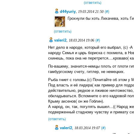
(ответить)
d44yuriy
,
(#)
19.03.2014 21:50
Грохнули бы хоть Лихачева, хоть Ги
(ответить)
valeri2
,
(#)
18.03.2014 19:06
Нет дело в народе, который его выбрал, (с) -А
народу Семья и царь бориска с похмела, в Но
скинешь, пока она не перетрется....кроваво( ка
По-вашему, значится-немцы плоть от плоти гитл
гамбургскому счету, гитлер, не немецких.
Рыба гниет с головы.(с) Почитайте об этом у 
Под власть и её лидера( как пример для подр
действительно, редкое и лживое ничтожество
обкладываться. Вспомните о его кадровой пол
Крыму аксенов( он же Гоблин).
А народ, он, так, погулять вышел...(( Народ 
подверженный стадному чувству и примату си
(ответить)
valeri2
,
(#)
18.03.2014 19:07