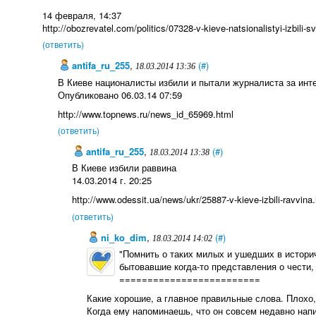
14 февраля, 14:37
http://obozrevatel.com/politics/07328-v-kieve-natsionalistyi-izbili
(ответить)
antifa_ru_255
,
(#)
18.03.2014 13:36
В Киеве националисты избили и пытали журналиста за инт
Опубликовано 06.03.14 07:59
http://www.topnews.ru/news_id_65969.html
(ответить)
antifa_ru_255
,
(#)
18.03.2014 13:38
В Киеве избили раввина
14.03.2014 г. 20:25
http://www.odessit.ua/news/ukr/25887-v-kieve-izbili-ravvina
(ответить)
ni_ko_dim
,
(#)
18.03.2014 14:02
"Помнить о таких милых и ушедших в историч
бытовавшие когда-то представления о чести, ....
=========================
Какие хорошие, а главное правильные слова. Плохо,
Когда ему напоминаешь, что он совсем недавно напис