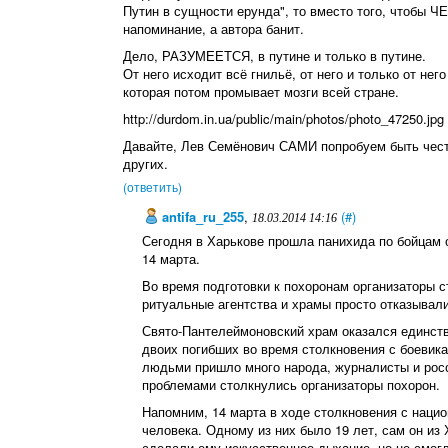
Путин в сущности ерунда", то вместо того, чтобы Ч
напоминание, а автора банит.
Дело, РАЗУМЕЕТСЯ, в путине и только в путине.
От него исходит всё гнильё, от него и только от не
которая потом промывает мозги всей стране.
http://durdom.in.ua/public/main/photos/photo_47250.jpg
Давайте, Лев Семёнович САМИ попробуем быть честн
других.
(ответить)
antifa_ru_255
,
(#)
18.03.2014 14:16
Сегодня в Харькове прошла панихида по бойцам 
14 марта.
Во время подготовки к похоронам организаторы 
ритуальные агентства и храмы просто отказывали
Свято-Пантелеймоновский храм оказался единств
двоих погибших во время столкновения с боевик
людьми пришло много народа, журналисты и рос
проблемами столкнулись организаторы похорон.
Напомним, 14 марта в ходе столкновения с нацио
человека. Одному из них было 19 лет, сам он из
сделали ему искусственное дыхание, но не смогл