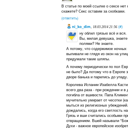
В статье по моей ссылке о сексе нет 
скажете? Секс оставим за скобками.
(ответить)
ni_ko_dim
,
(#)
18.03.2014 21:56
ну облил грязью всё и вся.
Вы, милая девушка, знаете
полями? Не знаете.
А потому, что содержимое ночных 
выливали не глядя из окон на улиц
придумали такие шляпы.
А почему периодически по пол Евр
не было? Да потому что в Европе 
дворе банька и парились до упаду.
Королева Испании Изабелла Касти
всего два раза - при рождении и в
погибла от вшивости. Папа Климент
мучительно умирает от чесотки (ка
мыться из религиозных убеждений.
дождались, когда его светлость н
Грязь и вши считались особыми пр
отвращением. Вшей называли "Бо
Духи - важное европейское изобрет