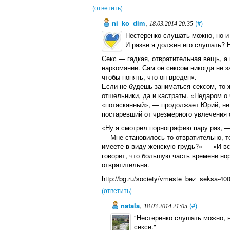
(ответить)
ni_ko_dim
,
(#)
18.03.2014 20:35
Нестеренко слушать можно, но и 
И разве я должен его слушать? Н
Секс — гадкая, отвратительная вещь, а
наркомании. Сам он сексом никогда не з
чтобы понять, что он вреден».
Если не будешь заниматься сексом, то 
отшельники, да и кастраты. «Недаром о 
«потасканный», — продолжает Юрий, не
постаревший от чрезмерного увлечения 
«Ну я смотрел порнографию пару раз, —
— Мне становилось то отвратительно, 
имеете в виду женскую грудь?» — «И вс
говорит, что большую часть времени н
отвратительна.
http://bg.ru/society/vmeste_bez_seksa-400
(ответить)
natala
,
(#)
18.03.2014 21:05
"Нестеренко слушать можно, н
сексе."