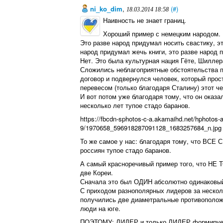
ni_ko_dim
,
(#)
18.03.2014 18:58
Наивность не знает границ.
Хороший пример с немецким народом.
Это разве народ придумал носить свастику, эт
народ придумал жечь книги, это разве народ 
Нет. Это была культурная нация Гёте, Шиллер
Сложились неблагоприятные обстоятельства п
договор и подвернулся человек, который про
перевесом (только благодаря Сталину) этот ч
И вот потом уже благодаря тому, что он ока
несколько лет тупое стадо баранов.
https://fbcdn-sphotos-c-a.akamaihd.net/hphotos-ak
9/1970658_596918287091128_1683257684_n.jpg
То же самое у нас: благодаря тому, что ВСЕ 
россиян тупое стадо баранов.
А самый красноречивый пример того, что НЕ 
две Кореи.
Сначала это был ОДИН абсолютно одинаковый 
С приходом разнополярных лидеров за нескол
получились две диаметральные противоположн
люди на юге.
ПОЭТОМУ: ЛИДЕР и только ЛИДЕР формирует 