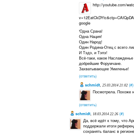
http://youtube.com/wat
v=12EatCkDYtc&ctp=CAIQpDA
google
'Одна Срана!
Одна Нация!
Один Народ!
Один Родина-Отец с всего ли
И Тэдэ, и Тэпэ!
Всё-таки, какое Наслажденье
добрейшие Форумчане.
Захватывающее Умиленье!
(ответить)
schmidt
,
(#)
25.03.2014 21:02
Посмотрела. Похоже н
(ответить)
schmidt
,
(#)
18.03.2014 22:26
Да, всё идёт к тому, что А
поддержали итоги референ
сохранять баланс в регион