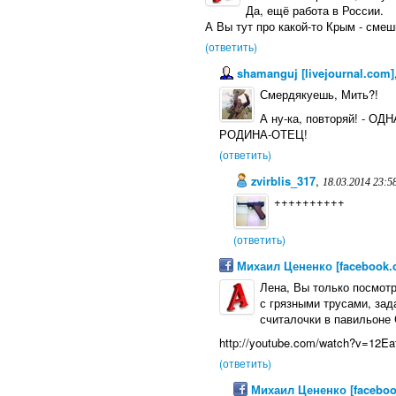
Да, ещё работа в России.
А Вы тут про какой-то Крым - сме
(ответить)
shamanguj [livejournal.com]
Смердякуешь, Мить?!
А ну-ка, повторяй! - О
РОДИНА-ОТЕЦ!
(ответить)
zvirblis_317
,
18.03.2014 23:5
++++++++++
(ответить)
Михаил Цененко [facebook.
Лена, Вы только посмот
с грязными трусами, за
считалочки в павильоне 
http://youtube.com/watch?v=12E
(ответить)
Михаил Цененко [faceboo