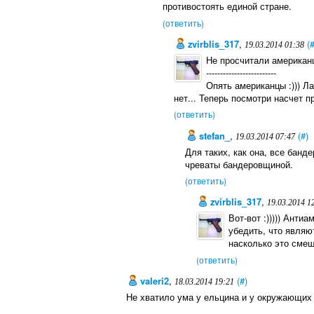
противостоять единой стране.
(ответить)
zvirblis_317
,
(
19.03.2014 01:38
Не просчитали американ
-------------------------
Опять американцы :))) Л
нет... Теперь посмотри насчет п
(ответить)
stefan_
,
(#)
19.03.2014 07:47
Для таких, как она, все бан
чреваты бандеровщиной.
(ответить)
zvirblis_317
,
19.03.2014 1
Вот-вот :))))) Антиа
убедить, что являю
насколько это смешн
(ответить)
valeri2
,
(#)
18.03.2014 19:21
Не хватило ума у ельцина и у окружающих 