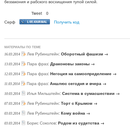
беззакония и рабского восхищения тупой силой.
Tweet
0
Нравится
Серф
Получить код
МАТЕРИАЛЫ ПО ТЕМЕ
Лев Рубинштейн
:
Оборотный фашизм →
16.03.2014
Пара фраз
:
Драконовы законы →
13.03.2014
Пара фраз
:
Негоция на самоопределение →
12.03.2014
Пара фраз
:
Аншлюс сегодня и вчера →
11.03.2014
Илья Мильштейн
:
Система в сумасшествии →
10.03.2014
Лев Рубинштейн
:
Торт с Крымом →
07.03.2014
Лев Рубинштейн
:
Кому война →
03.03.2014
Борис Соколов
:
Родом из судетства →
03.03.2014