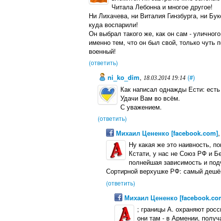
Читала Лебонна и многое другое!
Ни Лихачева, ни Виталия Гинзбурга, ни Бук
куда воспарили!
Он выбрал такого же, как он сам - уличног
именно тем, что он был свой, только чуть 
военный!
(ответить)
ni_ko_dim
,
(#)
18.03.2014 19:14
Как написал однажды Ести: есть 
Удачи Вам во всём.
С уважением.
(ответить)
Михаил Цененко [facebook.com]
Ну какая же это наивность, по
Кстати, у нас не Союз РФ и Б
полнейшая зависимость и под
Сортирной верхушке РФ: самый дешёв
(ответить)
Михаил Цененко [facebook.co
; границы А. охраняют росс
они там - в Армении, получаю