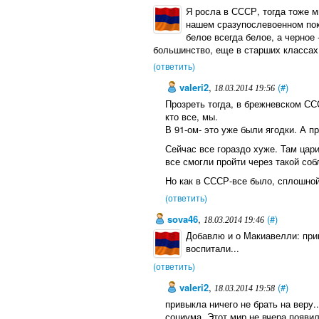
Я росла в СССР, тогда тоже мн
нашем сразупослевоенном по
белое всегда белое, а черное -
большинство, еще в старших классах
(ответить)
valeri2
,
(#)
18.03.2014 19:56
Прозреть тогда, в брежневском ССС
кто все, мы.
В 91-ом- это уже были ягодки. А п
Сейчас все гораздо хуже. Там ца
все смогли пройти через такой соб
Но как в СССР-все было, сплошной
(ответить)
sova46
,
(#)
18.03.2014 19:46
Добавлю и о Макиавелли: прив
воспитали...
(ответить)
valeri2
,
(#)
18.03.2014 19:58
привыкла ничего не брать на веру.
социума. Этот мир не вчера появил