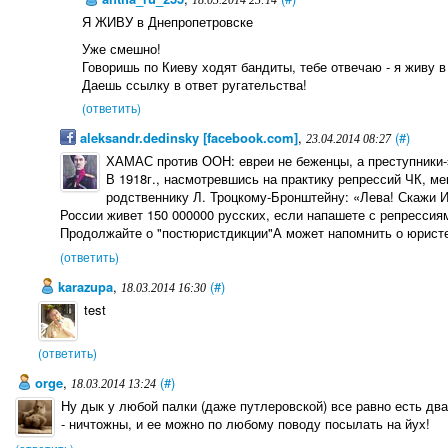
18.03.2014 23:14
Я ЖИВУ в Днепропетровске
Уже смешно!
Говоришь по Киеву ходят бандиты, тебе отвечаю - я живу в
Даешь ссылку в ответ ругательства!
(ответить)
aleksandr.dedinsky [facebook.com]
,
(#)
23.04.2014 08:27
ХАМАС против ООН: евреи не беженцы, а преступники-
В 1918г., насмотревшись на практику репрессий ЧК, 
родственнику Л. Троцкому-Бронштейну: «Лева! Скажи И
России живет 150 000000 русских, если напашете с репрессиям
Продолжайте о "постюристдикции"А может напомнить о юрист
(ответить)
karazupa
,
(#)
18.03.2014 16:30
test
(ответить)
orge
,
(#)
18.03.2014 13:24
Ну дык у любой палки (даже путлеровской) все равно есть дв
- ничтожны, и ее можно по любому поводу посылать на йух!