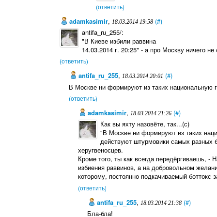
(ответить)
adamkasimir
,
(#)
18.03.2014 19:58
antifa_ru_255/:
"В Киеве избили раввина
14.03.2014 г. 20:25" - а про Москву ничего н
(ответить)
antifa_ru_255
,
(#)
18.03.2014 20:01
В Москве ни формируют из таких национальную 
(ответить)
adamkasimir
,
(#)
18.03.2014 21:26
Как вы яхту назовёте, так...(с)
"В Москве ни формируют из таких наци
действуют штурмовики самых разных ба
херугвеносцев.
Кроме того, ты как всегда передёргиваешь, -
избиения раввинов, а на добровольном желани
которому, постоянно подкачиваемый боттокс з
(ответить)
antifa_ru_255
,
(#)
18.03.2014 21:38
Бла-бла!