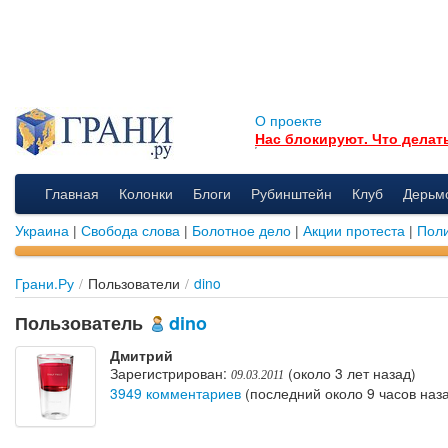
О проекте
Нас блокируют. Что делат
Главная
Колонки
Блоги
Рубинштейн
Клуб
Дерьм
Украина
|
Свобода слова
|
Болотное дело
|
Акции протеста
|
Поли
Грани.Ру
/
Пользователи
/
dino
Пользователь
dino
Дмитрий
Зарегистрирован:
(около 3 лет назад)
09.03.2011
3949 комментариев
(последний около 9 часов наз