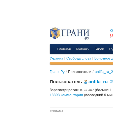
О
Н
Главная
Колонки
Блоги
Р
Украина
|
Свобода слова
|
Болотное 
Грани.Ру
/
Пользователи
/
antifa_ru_
Пользователь
antifa_ru_
Зарегистрирован:
(больше 1 
09.10.2012
13393 комментария
(последний 9 мин
РЕКЛАМА