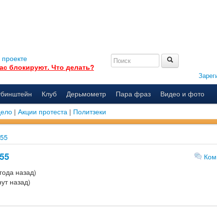
 проекте
ас блокируют. Что делать?
Зарег
убинштейн
Клуб
Дерьмометр
Пара фраз
Видео и фото
дело
|
Акции протеста
|
Политзеки
255
255
Ком
года назад)
ут назад)