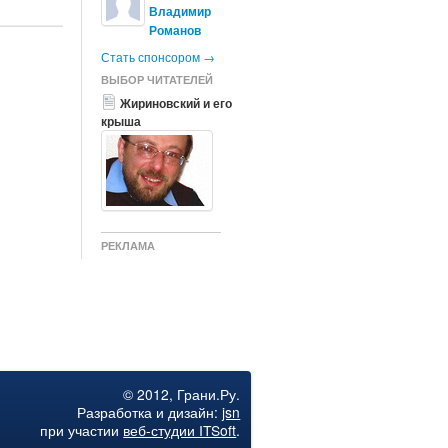
Владимир
Романов
Стать спонсором →
ВЫБОР ЧИТАТЕЛЕЙ
Жириновский и его
крыша
РЕКЛАМА
США и Германия
согласовали
последние
© 2012, Грани.Ру.
убийственные
Разработка и дизайн:
jsn
санкции
при участии
веб-студии ITSoft
.