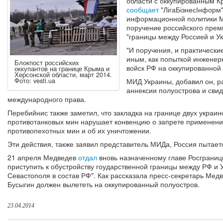
области с оккупированным К
сообщает
"ЛігаБізнесІнформ"
информационной политики М
поручение российского прем
"границы между Россией и У
"И поручения, и практически
иным, как попыткой инженер
Блокпост российских
войск РФ на оккупированной 
оккупантов на границе Крыма и
Херсонской области, март 2014.
Фото: vesti.ua
МИД Украины, добавил он, р
аннексии полуострова и сви
международного права.
Перебийнис также заметил, что закладка на границе двух украин
противотанковых мин нарушает конвенцию о запрете применения
противопехотных мин и об их уничтожении.
Эти действия, также заявил представитель МИДа, Россия пытает
21 апреля Медведев
отдал
вновь назначенному главе Росграниц
приступить к обустройству гоударственной границы между РФ и 
Севастополя в состав РФ". Как рассказала пресс-секретарь Ме
Бусыгин должен вылететь на оккупированный полуостров.
23.04.2014