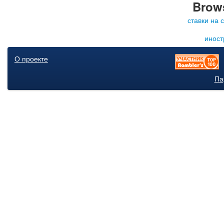
Brows
ставки на 
иност
О проекте
Па