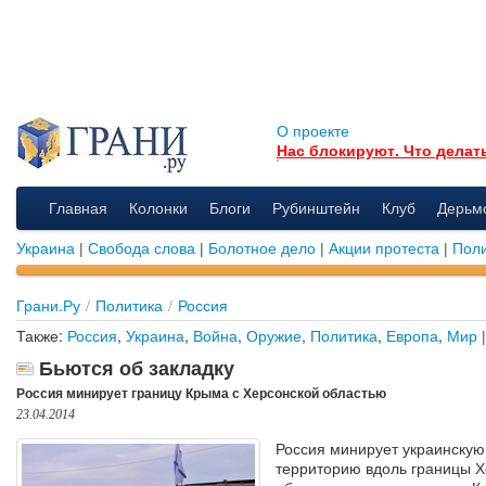
О проекте
Нас блокируют. Что делат
Главная
Колонки
Блоги
Рубинштейн
Клуб
Дерьм
Украина
|
Свобода слова
|
Болотное дело
|
Акции протеста
|
Поли
Грани.Ру
/
Политика
/
Россия
Также:
Россия
,
Украина
,
Война
,
Оружие
,
Политика
,
Европа
,
Мир
|
Бьются об закладку
Россия минирует границу Крыма с Херсонской областью
23.04.2014
Россия минирует украинскую
территорию вдоль границы Х