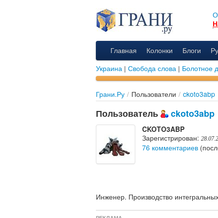
О
Н
Главная
Колонки
Блоги
Р
Украина
|
Свобода слова
|
Болотное 
Грани.Ру
/
Пользователи
/
ckoto3abp
Пользователь
ckoto3abp
CKOTO3ABP
Зарегистрирован:
28.07.
76 комментариев
(посл
Инженер. Производство интегральны
РЕКЛАМА