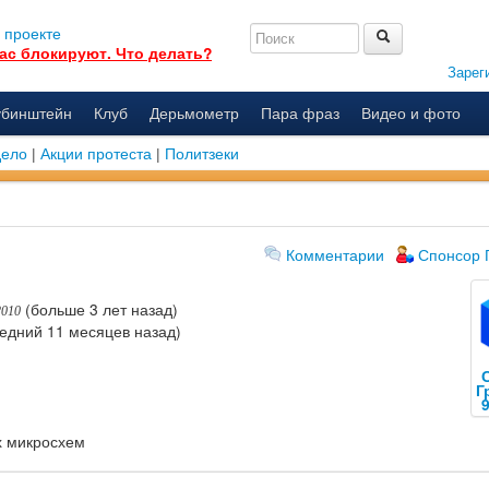
 проекте
ас блокируют. Что делать?
Зарег
убинштейн
Клуб
Дерьмометр
Пара фраз
Видео и фото
дело
|
Акции протеста
|
Политзеки
Комментарии
Спонсор 
(больше 3 лет назад)
2010
едний 11 месяцев назад)
Г
х микросхем