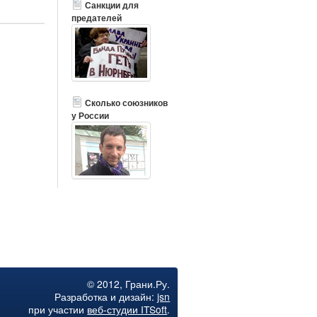
Санкции для
предателей
Сколько союзников
у России
РЕКЛАМА
США и Германия
© 2012, Грани.Ру.
согласовали
Разработка и дизайн:
jsn
последние
при участии
веб-студии ITSoft
.