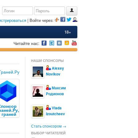
истрироваться
| Войти через:
18+
Читайте нас:
НАШИ СПОНСОРЫ
Alexey
Граней.Ру
Novikov
Максим
Родионов
Спонсор
Vlada
раней.Ру,
9 граней
Izoutcheev
Стать спонсором →
ВЫБОР ЧИТАТЕЛЕЙ