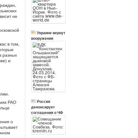
граждан,
крымских
ависит не
осковской
Украине вернут
вооружения
ас в том,
которые
з разных
же) и
 лжи.
Россия
емик РАО
денонсирует
ольце
соглашения о ЧФ
ения о
пытывает
онном