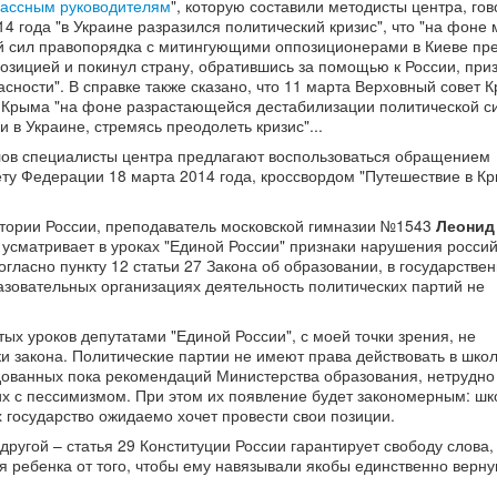
лассным руководителям
", которую составили методисты центра, гов
14 года "в Украине разразился политический кризис", что "на фоне
й сил правопорядка с митингующими оппозиционерами в Киеве пр
озицией и покинул страну, обратившись за помощью к России, при
асности". В справке также сказано, что 11 марта Верховный совет 
 Крыма "на фоне разрастающейся дестабилизации политической с
в Украине, стремясь преодолеть кризис"...
лов специалисты центра предлагают воспользоваться обращением
ту Федерации 18 марта 2014 года, кроссвордом "Путешествие в Кр
стории России, преподаватель московской гимназии №1543
Леонид
о усматривает в уроках "Единой России" признаки нарушения россий
огласно пункту 12 статьи 27 Закона об образовании, в государстве
зовательных организациях деятельность политических партий не
ых уроков депутатами "Единой России", с моей точки зрения, не
и закона. Политические партии не имеют права действовать в школ
дованных пока рекомендаций Министерства образования, нетрудно
 их с пессимизмом. При этом их появление будет закономерным: шк
 государство ожидаемо хочет провести свои позиции.
 другой – статья 29 Конституции России гарантирует свободу слова
ребенка от того, чтобы ему навязывали якобы единственно верн