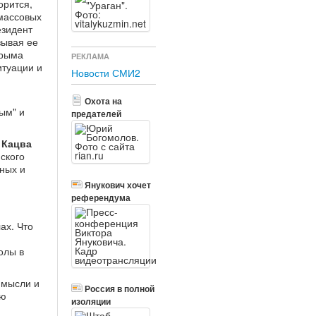
орится,
 массовых
езидент
зывая ее
Крыма
РЕКЛАМА
итуации и
Новости СМИ2
Охота на
ым" и
предателей
 Кацва
ского
нных и
Янукович хочет
референдума
ах. Что
олы в
, мысли и
Россия в полной
ую
изоляции