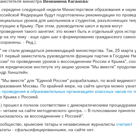
аместителя министра
Вениамина Каганова
:
К середине следующей недели Министерством образования и наук
оссийской Федерации будут подготовлены рекомендации по прове
пециальных уроков для школьников и студентов, разъясняющих те
итуацию в Крыму. При этом, руководители школ и вузов могут
оведения такого занятия: это может быть и отдельный урок истор
ор на эту тему - еще один шаг к формированию гражданского само
охранены. - Ред.).
" не стали дожидаться рекомендаций министерства. Так, 25 марта 
51 первый заместитель руководителя фракции партии в Госдуме Н
оссии" по проведению уроков о воссоединении России и Крыма", со
ком юридическом институте эту акцию уроком "Мы вместе" продолжи
ндр Хинштейн.
"Мы вместе" для "Единой России" разрабатывал, по всей видимост
азования Москвы. По крайней мере, на сайте центра можно узнать
 проведения в образовательных организациях классных часов по 
ю Крыма с Россией.
д.) прошел в полном соответствии с демократическими процедурами
читаем на сайте методического центра. – В голосовании приняло
ысказалось за воссоединение с Россией".
сообщество, крымские татары и независимые журналисты
считают
ультаты - сфальсифицированными, на сайте нет.