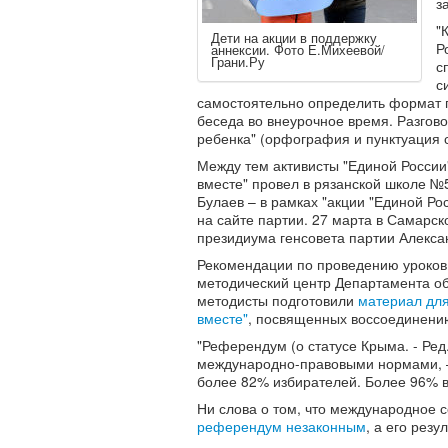
з
"
Дети на акции в поддержку
Р
аннексии. Фото Е.Михеевой/
Грани.Ру
с
с
самостоятельно определить формат пр
беседа во внеурочное время. Разгов
ребенка" (орфография и пунктуация с
Между тем активисты "Единой России
вместе" провел в рязанской школе №
Булаев – в рамках "акции "Единой Р
на сайте партии. 27 марта в Самарс
президиума генсовета партии Алекса
Рекомендации по проведению уроков 
методический центр Департамента обр
методисты подготовили
материал для
вместе"
, посвященных воссоединени
"Референдум (о статусе Крыма. - Ре
международно-правовыми нормами, – 
более 82% избирателей. Более 96% в
Ни слова о том, что международное 
референдум незаконным
, а его рез