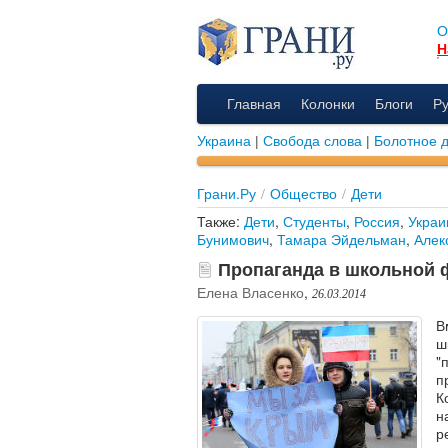
О
Н
Главная
Колонки
Блоги
Р
Украина
|
Свобода слова
|
Болотное 
Грани.Ру
/
Общество
/
Дети
Также:
Дети
,
Студенты
,
Россия
,
Украи
Бунимович
,
Тамара Эйдельман
,
Алек
Пропаганда в школьной 
Елена Власенко
,
26.03.2014
В
ш
"
п
К
н
р