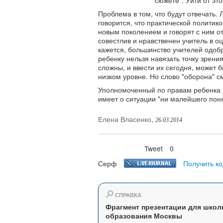
сюжете". Уйти от эт
Проблема в том, что будут отвечать. 
говорится, что практической политик
новым поколением и говорят с ним от
совестлив и нравственен учитель в о
кажется, большинство учителей одобр
ребенку нельзя навязать точку зрени
сложны, и ввести их сегодня, может б
низком уровне. Но слово "оборона" 
Уполномоченный по правам ребенка
имеет о ситуации "ни малейшего поня
Елена Власенко
,
26.03.2014
Tweet
0
Нравится
Серф
Получить ко
СПРАВКА
Фрагмент презентации для школ
образования Москвы