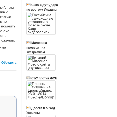
США ждут удара
ки". Там
по востоку Украины
дин с
сколько
 мне
т помнить:
не очень
чень
оложении.
Милонова
о не
проверят на
экстремизм
Обсудить
СБУ против ФСБ
Дорога в обход
Украины