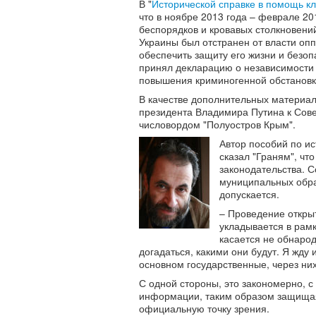
В "
Исторической справке в помощь к
что в ноябре 2013 года – феврале 20
беспорядков и кровавых столкновени
Украины был отстранен от власти опп
обеспечить защиту его жизни и безоп
принял декларацию о независимости
повышения криминогенной обстановки 
В качестве дополнительных материа
президента Владимира Путина к Сове
числовордом "Полуостров Крым".
Автор пособий по и
сказал "Граням", чт
законодательства. С
муниципальных обра
допускается.
– Проведение открыт
укладывается в рамк
касается не обнаро
догадаться, какими они будут. Я жду
основном государственные, через них
С одной стороны, это закономерно, с
информации, таким образом защищая 
официальную точку зрения.