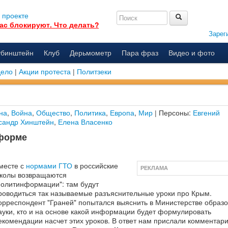
 проекте
ас блокируют. Что делать?
Зарег
убинштейн
Клуб
Дерьмометр
Пара фраз
Видео и фото
дело
|
Акции протеста
|
Политзеки
на
,
Война
,
Общество
,
Политика
,
Европа
,
Мир
| Персоны:
Евгений
сандр Хинштейн
,
Елена Власенко
форме
месте с
нормами ГТО
в российские
РЕКЛАМА
колы возвращаются
политинформации": там будут
роводиться так называемые разъяснительные уроки про Крым.
орреспондент "Граней" попытался выяснить в Министерстве образо
ауки, кто и на основе какой информации будет формулировать
екомендации насчет этих уроков. В ответ нам прислали комментар