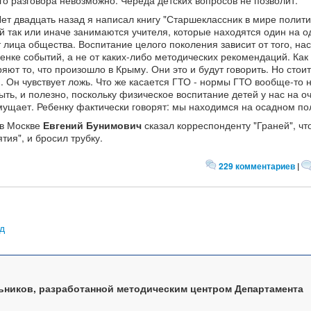
ого разговора невозможно. Череда детских вопросов не позволит.
Лет двадцать назад я написал книгу "Старшеклассник в мире полити
ой так или иначе занимаются учителя, которые находятся один на о
 лица общества. Воспитание целого поколения зависит от того, на
ценке событий, а не от каких-либо методических рекомендаций. Как
яют то, что произошло в Крыму. Они это и будут говорить. Но стои
я. Он чувствует ложь. Что же касается ГТО - нормы ГТО вообще-то 
ыть, и полезно, поскольку физическое воспитание детей у нас на о
смущает. Ребенку фактически говорят: мы находимся на осадном п
 в Москве
Евгений Бунимович
сказал корреспонденту "Граней", чт
тия", и бросил трубку.
229 комментариев
|
д
ьников, разработанной методическим центром Департамента