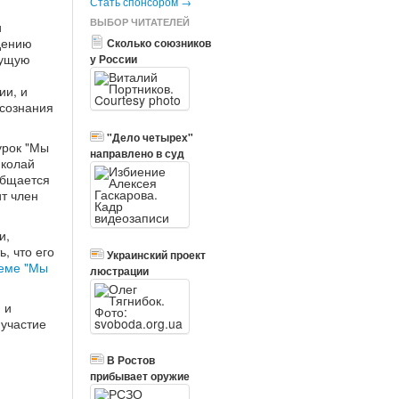
Стать спонсором →
ВЫБОР ЧИТАТЕЛЕЙ
и
дению
Сколько союзников
кущую
у России
ии, и
осознания
"Дело четырех"
урок "Мы
направлено в суд
иколай
общается
т член
и,
, что его
Украинский проект
теме "Мы
люстрации
 и
 участие
В Ростов
прибывает оружие