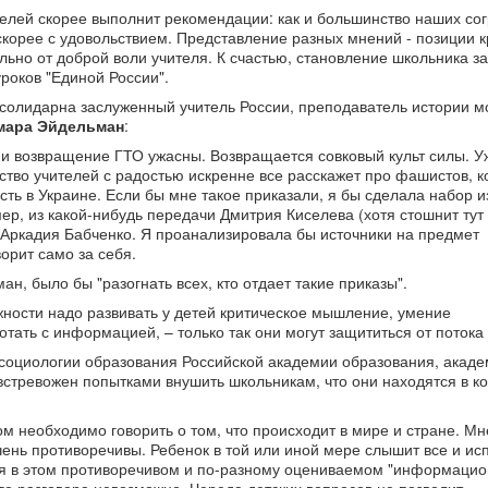
телей скорее выполнит рекомендации: как и большинство наших со
корее с удовольствием. Представление разных мнений - позиции 
ельно от доброй воли учителя. К счастью, становление школьника з
уроков "Единой России".
солидарна заслуженный учитель России, преподаватель истории м
мара Эйдельман
:
 и возвращение ГТО ужасны. Возвращается совковый культ силы. Уж
ство учителей с радостью искренне все расскажет про фашистов, 
сть в Украине. Если бы мне такое приказали, я бы сделала набор и
ер, из какой-нибудь передачи Дмитрия Киселева (хотя стошнит тут 
 Аркадия Бабченко. Я проанализировала бы источники на предмет
орит само за себя.
н, было бы "разогнать всех, кто отдает такие приказы".
жности надо развивать у детей критическое мышление, умение
отать с информацией, – только так они могут защититься от потока
 социологии образования Российской академии образования, акад
стревожен попытками внушить школьникам, что они находятся в к
ом необходимо говорить о том, что происходит в мире и стране. Мн
ень противоречивы. Ребенок в той или иной мере слышит все и ис
я в этом противоречивом и по-разному оцениваемом "информаци