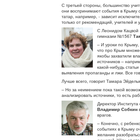
С третьей стороны, большинство учи
они воспринимают события в Крыму с
татар, например, - зависит исключит
только от рекомендаций, учителей и 
С Леонидом Кацвой 
гимназии №1567
Та
– И уроки по Крыму,
что про Крым множе
якобы захватили вла
источников – наприм
какой-нибудь статьи
выявления пропаганды и лжи. Все гов
Лучше всего, говорит Тамара Эйдельма
– Но за неимением пока такой возмо
анализировать источники, то есть раб
Директор Института
Владимир Собкин
в
врагов.
– Конечно, с ребенк
событиях в Крыму оч
желание разобратьс