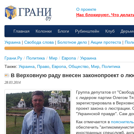
О проекте
Нас блокируют. Что делат
Главная
Колонки
Блоги
Рубинштейн
Клуб
Дерьм
Украина
|
Свобода слова
|
Болотное дело
|
Акции протеста
|
Поли
Грани.Ру
/
Политика
/
Мир
/
Европа
/
Украина
Также:
Украина
,
Право
,
Европа
,
Общество
,
Мир
,
Политика
В Верховную раду внесен законопроект о лю
28.03.2014
Группа депутатов от "Свобод
с лидером партии Олегом Т
зарегистрировала в Верховн
проект закона о люстрации. 
"Украинской правде". Сам д
Как отмечается в
пояснитель
обеспечить "антикоммунисти
иностранных спецслужб, ан