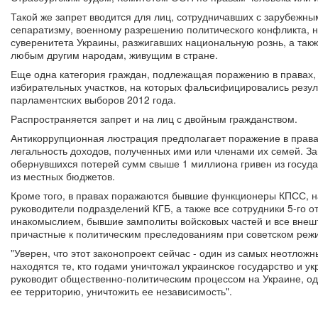
Такой же запрет вводится для лиц, сотрудничавших с зарубежны
сепаратизму, военному разрешению политического конфликта, 
суверенитета Украины, разжигавших национальную рознь, а так
любым другим народам, живущим в стране.
Еще одна категория граждан, подлежащая поражению в правах, 
избирательных участков, на которых фальсифицировались резул
парламентских выборов 2012 года.
Распространяется запрет и на лиц с двойным гражданством.
Антикоррупционная люстрация предполагает поражение в права
легальность доходов, полученных ими или членами их семей. Зап
обернувшихся потерей сумм свыше 1 миллиона гривен из госуда
из местных бюджетов.
Кроме того, в правах поражаются бывшие функционеры КПСС, н
руководители подразделений КГБ, а также все сотрудники 5-го 
инакомыслием, бывшие замполиты войсковых частей и все внешт
причастные к политическим преследованиям при советском реж
"Уверен, что этот законопроект сейчас - один из самых неотложны
находятся те, кто годами уничтожал украинское государство и у
руководит общественно-политическим процессом на Украине, од
ее территорию, уничтожить ее независимость".