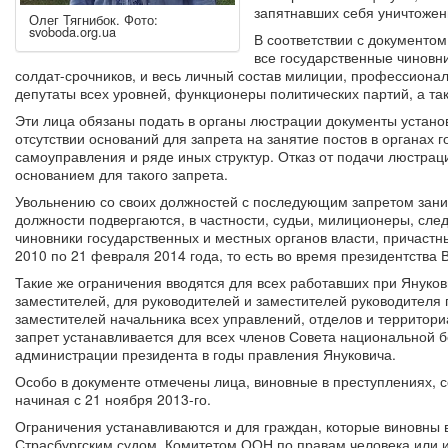
запятнавших себя уничтожен
Олег Тягнибок. Фото:
svoboda.org.ua
В соответствии с документом
все государственные чиновни
солдат-срочников, и весь личный состав милиции, профессиона
депутаты всех уровней, функционеры политических партий, а та
Эти лица обязаны подать в органы люстрации документы устан
отсутствии оснований для запрета на занятие постов в органах 
самоуправления и ряде иных структур. Отказ от подачи люстрац
основанием для такого запрета.
Увольнению со своих должностей с последующим запретом зан
должности подвергаются, в частности, судьи, милиционеры, след
чиновники государственных и местных органов власти, причаст
2010 по 21 февраля 2014 года, то есть во время президентства 
Такие же ограничения вводятся для всех работавших при Янукови
заместителей, для руководителей и заместителей руководителя 
заместителей начальника всех управлений, отделов и территор
запрет устанавливается для всех членов Совета национальной 
администрации президента в годы правления Януковича.
Особо в документе отмечены лица, виновные в преступлениях, 
начиная с 21 ноября 2013-го.
Ограничения устанавливаются и для граждан, которые виновны 
Страсбургским судом, Комитетом ООН по правам человека или