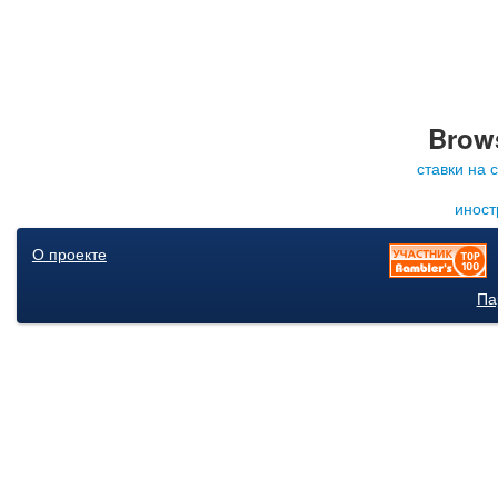
Brows
ставки на 
иност
О проекте
Па