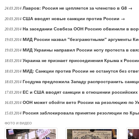
Лавров: Россия не цепляется за членство в G8 →
24.03.2014
США вводят новые санкции против России →
20.03.2014
На заседании Совбеза ООН Россию обвинили в вор
20.03.2014
МИД России назвал "безграмотными" аргументы Ки
19.03.2014
МИД Украины направил России ноту протеста в свя
19.03.2014
Украина не признает присоединения Крыма к Росси
18.03.2014
МИД: Санкции против России не останутся без отве
18.03.2014
Госдума предложила Западу распространить санкци
18.03.2014
ЕС и США вводят санкции в отношении российских
17.03.2014
ООН может обойти вето России на резолюцию по У
16.03.2014
Россия заблокировала принятие резолюции по Кр
15.03.2014
ФОТО И ВИДЕО