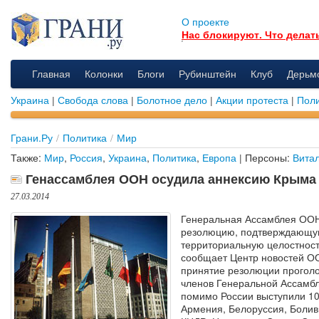
О проекте
Нас блокируют. Что делат
Главная
Колонки
Блоги
Рубинштейн
Клуб
Дерьм
Украина
|
Свобода слова
|
Болотное дело
|
Акции протеста
|
Поли
Грани.Ру
/
Политика
/
Мир
Также:
Мир
,
Россия
,
Украина
,
Политика
,
Европа
| Персоны:
Вита
Генассамблея ООН осудила аннексию Крыма
27.03.2014
Генеральная Ассамблея ОО
резолюцию, подтверждающ
территориальную целостност
сообщает Центр новостей О
принятие резолюции прогол
членов Генеральной Ассамбл
помимо России выступили 10
Армения, Белоруссия, Болив