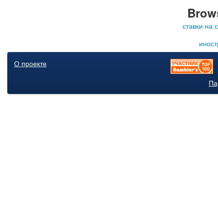
Brows
ставки на 
иност
О проекте
Па