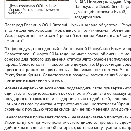
КНДР, Никарагуа, Судан, Сир
Штаб-квартира ООН в Нью-
Венесуэла и Зимбабве. Еще 
Йорке. Фото с сайта www.dw-
делегаций, включая Китай,
world.de
воздержались.
Постпред России в ООН Виталий Чуркин заявил об успехе: "Резу
вполне для нас хороший, моральную и политическую победу мы
Уже, разумеется, ни о какой речи об изоляции России в этой сит
не может".
"Референдум, проведенный в Автономной Республике Крым и го
Севастополе 16 марта 2014 года, не имея законной силы, не мо
основой для любого изменения статуса Автономной Республики
города Севастополя", - говорится в документе. В резолюции сод
призыв к странам не признавать любое изменение статуса Авто
Республики Крым и Севастополя и воздерживаться от любых дей
признание изменения статуса.
Члены Генеральной Ассамблеи подтвердили свою приверженност
единству и территориальной целостности Украины в ее междуна
государства "отказаться и воздерживаться от действий, направ
национального единства и территориальной целостности Украин
Украины с помощью угрозы силой или ее применения или других
Генассамблея призывает стороны незамедлительно приступить 
Украины путем прямого политического диалога, проявлять сдерж
действиям и воинственной риторике, которые могут усилить напр