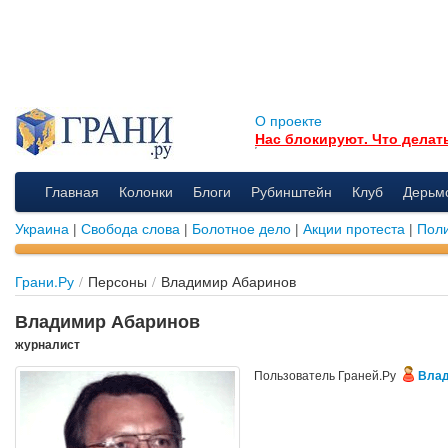
О проекте
Нас блокируют. Что делат
Главная
Колонки
Блоги
Рубинштейн
Клуб
Дерьм
Украина
|
Свобода слова
|
Болотное дело
|
Акции протеста
|
Поли
Грани.Ру
/
Персоны
/
Владимир Абаринов
Владимир Абаринов
журналист
Пользователь Граней.Ру
Влад