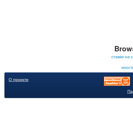
Brows
ставки на 
иност
О проекте
Па