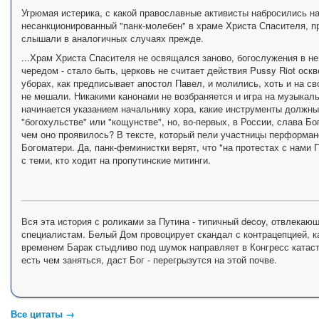
Угрюмая истерика, с какой православные активисты набросились на 
несанкционированный "панк-молебен" в храме Христа Спасителя, п
слышали в аналогичных случаях прежде.
...Храм Христа Спасителя не освящался заново, богослужения в не
чередом - стало быть, церковь не считает действия Pussy Riot ос
уборах, как предписывает апостол Павел, и молились, хоть и на с
не мешали. Никакими канонами не возбраняется и игра на музыкал
начинается указанием начальнику хора, какие инструменты должны
"богохульстве" или "кощунстве", но, во-первых, в России, слава Бог
чем оно проявилось? В тексте, который пели участницы перформанс
Богоматери. Да, панк-феминистки верят, что "на протестах с нами 
с теми, кто ходит на пропутинские митинги.
Вся эта история с роликами за Путина - типичный decoy, отвлекаю
специалистам. Белый Дом провоцирует скандал с контрацепцией, ка
временем Барак стыдливо под шумок направляет в Конгресс катас
есть чем заняться, даст Бог - перегрызутся на этой почве.
Все цитаты →