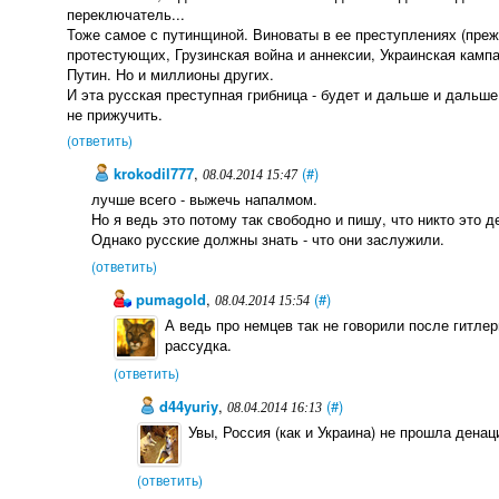
переключатель...
Тоже самое с путинщиной. Виноваты в ее преступлениях (преж
протестующих, Грузинская война и аннексии, Украинская кампа
Путин. Но и миллионы других.
И эта русская преступная грибница - будет и дальше и дальше
не прижучить.
(ответить)
krokodil777
,
(#)
08.04.2014 15:47
лучше всего - выжечь напалмом.
Но я ведь это потому так свободно и пишу, что никто это д
Однако русские должны знать - что они заслужили.
(ответить)
pumagold
,
(#)
08.04.2014 15:54
А ведь про немцев так не говорили после гитлер
рассудка.
(ответить)
d44yuriy
,
(#)
08.04.2014 16:13
Увы, Россия (как и Украина) не прошла дена
(ответить)