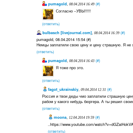
pumagold
,
(#)
08.04.2014 16:49
Согласно --УВЫ!!!!!
(ответить)
bulbasch [livejournal.com]
,
(#)
08.04.2014 16:39
pumagold, 08.04.2014 15:54 (#)
Немцы заплатили свою цену и цену страшную. Я не х
(ответить)
pumagold
,
(#)
08.04.2014 16:43
Я тоже про это.
(ответить)
fagot_ukrainskiy
,
(#)
09.04.2014 12:31
Россия и твои деды чмо заплатили страшную цену
рабом у какого нибудь бюргера. А ты решил свои
(ответить)
moona
,
(#)
12.04.2014 19:59
..https://www.youtube.com/watch?v=dGZaiHokVAI
(ответить)