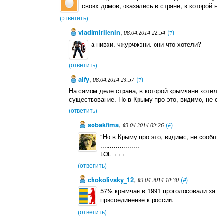
своих домов, оказались в стране, в которой н
(ответить)
vladimirIlenin
,
(#)
08.04.2014 22:54
а нивхи, чжурчжэни, они что хотели?
(ответить)
alfy
,
(#)
08.04.2014 23:57
На самом деле страна, в которой крымчане хотел
существование. Но в Крыму про это, видимо, не
(ответить)
sobakfima
,
(#)
09.04.2014 09:26
"Но в Крыму про это, видимо, не сооб
....................
LOL +++
(ответить)
chokolivsky_12
,
(#)
09.04.2014 10:30
57% крымчан в 1991 проголосовали за
присоединение к россии.
(ответить)