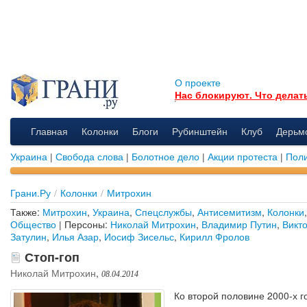
О проекте
Нас блокируют. Что делат
Главная
Колонки
Блоги
Рубинштейн
Клуб
Дерьм
Украина
|
Свобода слова
|
Болотное дело
|
Акции протеста
|
Поли
Грани.Ру
/
Колонки
/
Митрохин
Также:
Митрохин
,
Украина
,
Спецслужбы
,
Антисемитизм
,
Колонки
Общество
| Персоны:
Николай Митрохин
,
Владимир Путин
,
Викт
Затулин
,
Илья Азар
,
Иосиф Зисельс
,
Кирилл Фролов
Стоп-гоп
Николай Митрохин
,
08.04.2014
Ко второй половине 2000-х го