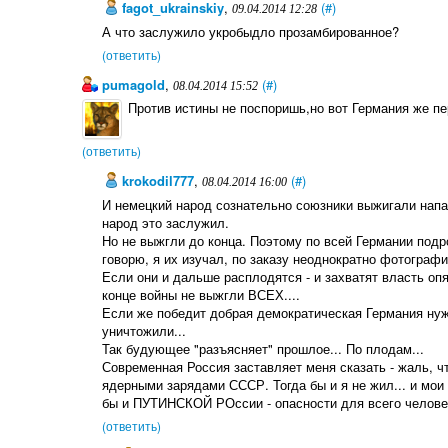
fagot_ukrainskiy
,
(#)
09.04.2014 12:28
А что заслужило укробыдло прозамбированное?
(ответить)
pumagold
,
(#)
08.04.2014 15:52
Против истины не поспоришь,но вот Германия же пе
(ответить)
krokodil777
,
(#)
08.04.2014 16:00
И немецкий народ сознательно союзники выжигали нап
народ это заслужил.
Но не выжгли до конца. Поэтому по всей Германии подр
говорю, я их изучал, по заказу неоднократно фотографи
Если они и дальше расплодятся - и захватят власть опя
конце войны не выжгли ВСЕХ....
Если же победит добрая демократическая Германия нуж
уничтожили...
Так будующее "разъясняет" прошлое... По плодам...
Современная Россия заставляет меня сказать - жаль, ч
ядерными зарядами СССР. Тогда бы и я не жил... и мои 
бы и ПУТИНСКОЙ РОссии - опасности для всего человеч
(ответить)