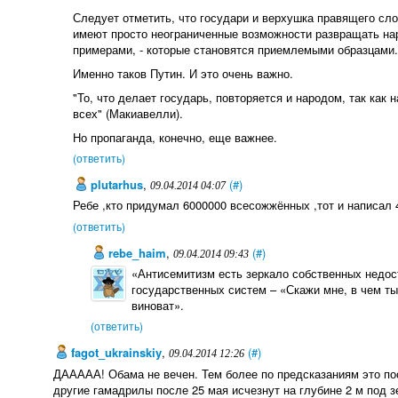
Следует отметить, что государи и верхушка правящего сло
имеют просто неограниченные возможности развращать нар
примерами, - которые становятся приемлемыми образцами.
Именно таков Путин. И это очень важно.
"То, что делает государь, повторяется и народом, так как
всех" (Макиавелли).
Но пропаганда, конечно, еще важнее.
(ответить)
plutarhus
,
(#)
09.04.2014 04:07
Ребе ,кто придумал 6000000 всесожжённых ,тот и написал 4
(ответить)
rebe_haim
,
(#)
09.04.2014 09:43
«Антисемитизм есть зеркало собственных недос
государственных систем – «Скажи мне, в чем ты
виноват».
(ответить)
fagot_ukrainskiy
,
(#)
09.04.2014 12:26
ДААААА! Обама не вечен. Тем более по предсказаниям это по
другие гамадрилы после 25 мая исчезнут на глубине 2 м под 