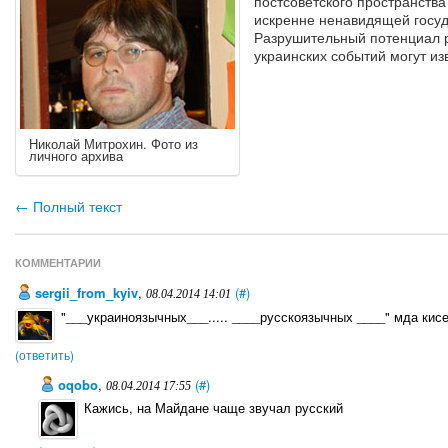
постсоветского пространств
искренне ненавидящей госуда
Разрушительный потенциал р
украинских событий могут из
Николай Митрохин. Фото из
личного архива
← Полный текст
КОММЕНТАРИИ
sergii_from_kyiv
,
(#)
08.04.2014 14:01
"___украиноязычных___..... ____русскоязычных ____" мда ки
(ответить)
oqobo
,
(#)
08.04.2014 17:55
Кажись, на Майдане чаще звучал русский