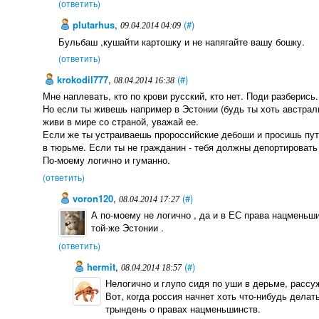
(ответить)
plutarhus
,
(#)
09.04.2014 04:09
Бульбаш ,кушайти картошку и не напягайте вашу бошку.
(ответить)
krokodil777
,
(#)
08.04.2014 16:38
Мне наплевать, кто по крови русский, кто нет. Поди разберись.
Но если ты живешь например в Эстонии (будь ты хоть австралий
живи в мире со страной, уважай ее.
Если же ты устраиваешь пророссийские дебоши и просишь путин
в тюрьме. Если ты не гражданин - тебя должны депортировать 
По-моему логично и гуманно.
(ответить)
voron120
,
(#)
08.04.2014 17:27
А по-моему не логично , да и в ЕС права нацменьши
той-же Эстонии .
(ответить)
hermit
,
(#)
08.04.2014 18:57
Нелогично и глупо сидя по уши в дерьме, рассуж
Вот, когда россия начнет хоть что-нибудь делат
трындень о правах нацменьшинств.