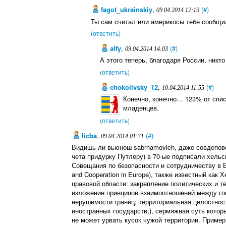
fagot_ukrainskiy
,
(#)
09.04.2014 12:19
Ты сам считал или америкосы тебе сообщи
(ответить)
alfy
,
(#)
09.04.2014 14:03
А этого теперь, благодаря России, никто
(ответить)
chokolivsky_12
,
(#)
10.04.2014 11:55
Конечно, конечно… 123% от спис
младенцев.
(ответить)
licba
,
(#)
09.04.2014 01:31
Видишь ли вьюнош sabrhamovich, даже совдеповс
чета придурку Путлеру) в 70-ые подписали хель
Совещания по безопасности и сотрудничеству в Евр
and Cooperation in Europe), также известный как
правовой области: закрепление политических и т
изложение принципов взаимоотношений между го
нерушимости границ; территориальная целостнос
иностранных государств;), сермяжная суть котор
не может урвать кусок чужой территории. Пример