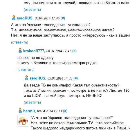
ему припомнили этот случай, господи, как он брызгал слюн
(ответить)
sergRUS
,
(#)
08.04.2014 17:46
А что на Украине телевидение - уникальное?
Т.е. независимое, объективное, неангажированное никем?
Нет, я не за наше заступаюсь, а просто интересуюсь - как в ваше
(ответить)
krokodil777
,
(#)
08.04.2014 17:47
вопрос не по адресу
я живу в берлине и телевизор смотрю редко
(ответить)
sergRUS
,
(#)
09.04.2014 14:39
Да везде ТВ не комильфо! Какая там объективность?
Тока из Италии приехал - посмотреть не начто? Листал 180
и на ШОУ - на мой вкус - смотреть НЕЧЕГО!
(ответить)
hermit
,
(#)
08.04.2014 19:13
"А что на Украине телевидение - уникальное?"
Нет. тоже не сахар. Уникальное TV - это российское.
Такого щедрого неудержимого потока лжи как в Раше, н