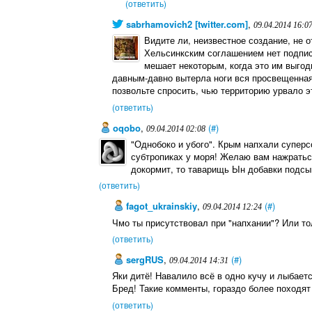
(ответить)
sabrhamovich2 [twitter.com]
,
09.04.2014 16:0
Видите ли, неизвестное создание, не
Хельсинкским соглашением нет подписи
мешает некоторым, когда это им выгод
давным-давно вытерла ноги вся просвещенная
позвольте спросить, чью территорию урвало э
(ответить)
oqobo
,
(#)
09.04.2014 02:08
"Однобоко и убого". Крым напхали супер
субтропиках у моря! Желаю вам нажратьс
докормит, то таварищь Ын добавки подсы
(ответить)
fagot_ukrainskiy
,
(#)
09.04.2014 12:24
Чмо ты присутствовал при "напхании"? Или то
(ответить)
sergRUS
,
(#)
09.04.2014 14:31
Яки дитё! Навалило всё в одно кучу и лыбает
Бред! Такие комменты, гораздо более походят н
(ответить)