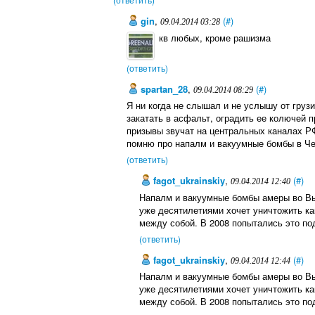
gin
,
(#)
09.04.2014 03:28
кв любых, кроме рашизма
(ответить)
spartan_28
,
(#)
09.04.2014 08:29
Я ни когда не слышал и не услышу от груз
закатать в асфальт, оградить ее колючей 
призывы звучат на центральных каналах РФ,
помню про напалм и вакуумные бомбы в Че
(ответить)
fagot_ukrainskiy
,
(#)
09.04.2014 12:40
Напалм и вакуумные бомбы амеры во Вье
уже десятилетиями хочет уничтожить ка
между собой. В 2008 попытались это по
(ответить)
fagot_ukrainskiy
,
(#)
09.04.2014 12:44
Напалм и вакуумные бомбы амеры во Вье
уже десятилетиями хочет уничтожить ка
между собой. В 2008 попытались это по