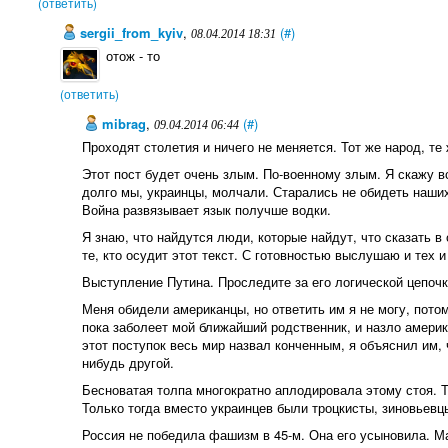
(ответить)
sergii_from_kyiv
,
(#)
08.04.2014 18:31
отож - то
(ответить)
mibrag
,
(#)
09.04.2014 06:44
Проходят столетия и ничего не меняется. Тот же народ, те 
Этот пост будет очень злым. По-военному злым. Я скажу в
долго мы, украинцы, молчали. Старались не обидеть наших
Война развязывает язык получше водки.
Я знаю, что найдутся люди, которые найдут, что сказать 
те, кто осудит этот текст. С готовностью выслушаю и тех и 
Выступление Путина. Проследите за его логической цепочк
Меня обидели американцы, но ответить им я не могу, потом
пока заболеет мой ближайший родственник, и назло америк
этот поступок весь мир назвал конченным, я объяснил им, ч
нибудь другой.
Бесноватая толпа многократно аплодировала этому стоя. Т
Только тогда вместо украинцев были троцкисты, зиновьевц
Россия не победила фашизм в 45-м. Она его усыновила. Ма