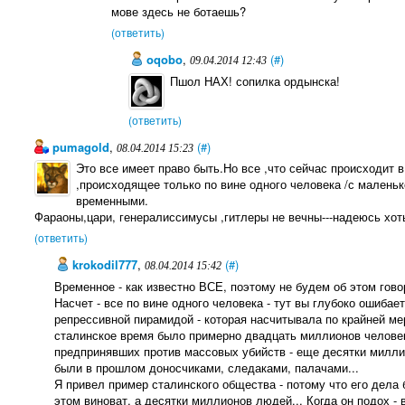
мове здесь не ботаешь?
(ответить)
oqobo
,
(#)
09.04.2014 12:43
Пшол НАХ! сопилка ордынска!
(ответить)
pumagold
,
(#)
08.04.2014 15:23
Это все имеет право быть.Но все ,что сейчас происходит 
,происходящее только по вине одного человека /с малень
временными.
Фараоны,цари, генералиссимусы ,гитлеры не вечны---надеюсь хоть
(ответить)
krokodil777
,
(#)
08.04.2014 15:42
Временное - как известно ВСЕ, поэтому не будем об этом гово
Насчет - все по вине одного человека - тут вы глубоко ошиба
репрессивной пирамидой - которая насчитывала по крайней ме
сталинское время было примерно двадцать миллионов человек
предпринявших против массовых убийств - еще десятки милли
были в прошлом доносчиками, следаками, палачами...
Я привел пример сталинского общества - потому что его дела
этом виноват, а десятки миллионов людей... Когда он подох -