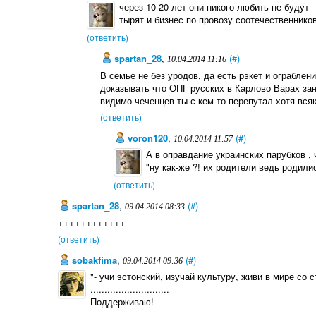
через 10-20 лет они никого любить не будут 
тырят и бизнес по провозу соотечественнико
(ответить)
spartan_28
,
(#)
10.04.2014 11:16
В семье не без уродов, да есть рэкет и ограблен
доказывать что ОПГ русских в Карлово Варах за
видимо чеченцев ты с кем то перепутал хотя вся
(ответить)
voron120
,
(#)
10.04.2014 11:57
А в оправдание украинских парубков , 
"ну как-же ?! их родители ведь родилис
(ответить)
spartan_28
,
(#)
09.04.2014 08:33
++++++++++++
(ответить)
sobakfima
,
(#)
09.04.2014 09:36
"- учи эстонский, изучай культуру, живи в мире со с
............................
Поддерживаю!