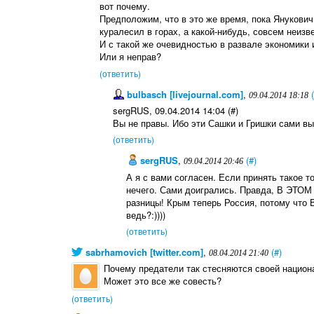
вот почему.
Предположим, что в это же время, пока Янукович
куралесил в горах, а какой-нибудь, совсем неизв
И с такой же очевидностью в развале экономики 
Или я неправ?
(ответить)
bulbasch [livejournal.com]
,
09.04.2014 18:18
sergRUS, 09.04.2014 14:04 (#)
Вы не правы. Ибо эти Сашки и Гришки сами вы
(ответить)
sergRUS
,
(#)
09.04.2014 20:46
А я с вами согласен. Если принять такое то
нечего. Сами доигрались. Правда, В ЭТОМ
разницы! Крым теперь Россия, потому что 
ведь?:))))
(ответить)
sabrhamovich [twitter.com]
,
(#)
08.04.2014 21:40
Почему предатели так стесняются своей национ
Может это все же совесть?
(ответить)