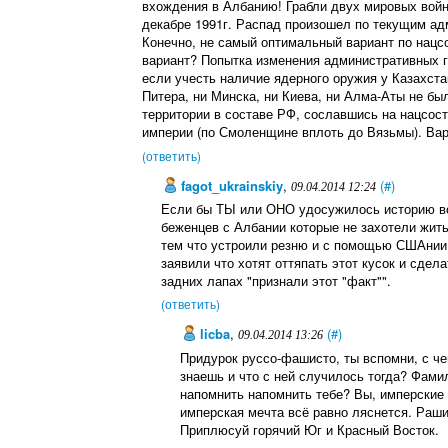
вхождения в Албанию! Грабли двух мировых войн
декабре 1991г. Распад произошел по текущим а
Конечно, не самый оптимальный вариант по нацсо
вариант? Попытка изменения административных г
если учесть наличие ядерного оружия у Казахста
Питера, ни Минска, ни Киева, ни Алма-Аты не бы
территории в составе РФ, сославшись на нацсост
империи (по Смоленщине вплоть до Вязьмы). Ва
(ответить)
fagot_ukrainskiy
,
(#)
09.04.2014 12:24
Если бы ТЫ или ОНО удосужилось историю вс
беженцев с Албании которые не захотели жить
тем что устроили резню и с помощью СШАнии 
заявили что хотят оттяпать этот кусок и сде
задних лапах "признали этот "факт"".
(ответить)
licba
,
(#)
09.04.2014 13:26
Придурок руссо-фашисто, ты вспомни, с ч
знаешь и что с ней случилось тогда? Фа
напомнить напомнить тебе? Вы, имперские 
имперская мечта всё равно ляснется. Раши
Приплюсуй горячий Юг и Красный Восток.