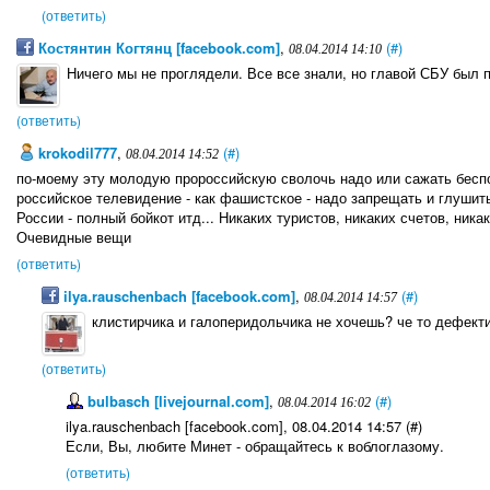
(ответить)
Костянтин Когтянц [facebook.com]
,
(#)
08.04.2014 14:10
Ничего мы не проглядели. Все все знали, но главой СБУ был 
(ответить)
krokodil777
,
(#)
08.04.2014 14:52
по-моему эту молодую пророссийскую сволочь надо или сажать бес
российское телевидение - как фашистское - надо запрещать и глушит
России - полный бойкот итд... Никаких туристов, никаких счетов, ника
Очевидные вещи
(ответить)
ilya.rauschenbach [facebook.com]
,
(#)
08.04.2014 14:57
клистирчика и галоперидольчика не хочешь? че то дефекти
(ответить)
bulbasch [livejournal.com]
,
(#)
08.04.2014 16:02
ilya.rauschenbach [facebook.com], 08.04.2014 14:57 (#)
Если, Вы, любите Минет - обращайтесь к воблоглазому.
(ответить)