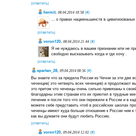
(ответить)
hermit
,
(#)
08.04.2014 18:58
... о правах нацменьшинств в цивилизованых
(ответить)
voron120
,
(#)
08.04.2014 21:44
Я не нуждаюсь в вашем признании или не при
свободно высказывать когда и где хочу .
(ответить)
spartan_28
,
(#)
09.04.2014 08:56
Вы знаете что за предела России из Чечни за эти две 
чеченцев( это четверть всех чеченцев) и продолжают 
это притом что чеченцы очень сильно привязаны к своей
благодарны этим странам кто их приютил в трудные ми
лечение и после того что они пережили в России и в ка
можете себе представить чтоб в российских школах про
чеченцы имеют куда больше отношение к России чем к т
как вы думаете они будут любить Россию.
(ответить)
voron120
,
(#)
09.04.2014 12:02