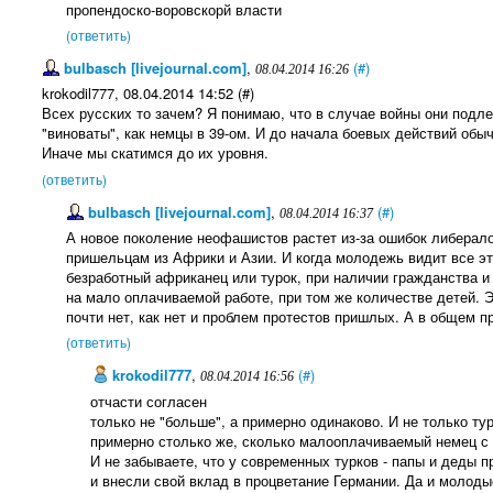
пропендоско-воровскорй власти
(ответить)
bulbasch [livejournal.com]
,
(#)
08.04.2014 16:26
krokodil777, 08.04.2014 14:52 (#)
Всех русских то зачем? Я понимаю, что в случае войны они подле
"виноваты", как немцы в 39-ом. И до начала боевых действий обы
Иначе мы скатимся до их уровня.
(ответить)
bulbasch [livejournal.com]
,
(#)
08.04.2014 16:37
А новое поколение неофашистов растет из-за ошибок либерал
пришельцам из Африки и Азии. И когда молодежь видит все эт
безработный африканец или турок, при наличии гражданства 
на мало оплачиваемой работе, при том же количестве детей. 
почти нет, как нет и проблем протестов пришлых. А в общем п
(ответить)
krokodil777
,
(#)
08.04.2014 16:56
отчасти согласен
только не "больше", а примерно одинаково. И не только ту
примерно столько же, сколько малооплачиваемый немец с 
И не забываете, что у современных турков - папы и деды 
и внесли свой вклад в процветание Германии. Да и молоды