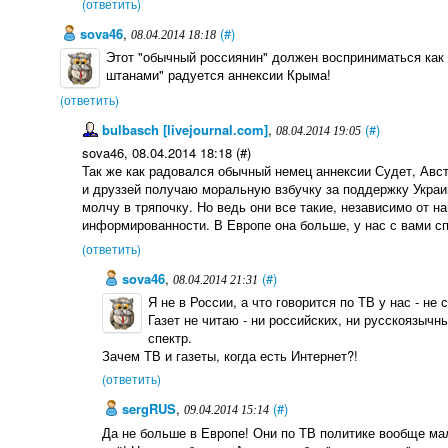
(ответить)
sova46
,
(#)
08.04.2014 18:18
Этот "обычный россиянин" должен восприниматься как в
штанами" радуется аннексии Крыма!
(ответить)
bulbasch [livejournal.com]
,
(#)
08.04.2014 19:05
sova46, 08.04.2014 18:18 (#)
Так же как радовался обычный немец аннексии Судет, Австр
и друззей получаю моральную взбучку за поддержку Украин
молчу в тряпочку. Но ведь они все такие, независимо от н
информированности. В Европе она больше, у нас с вами с
(ответить)
sova46
,
(#)
08.04.2014 21:31
Я не в России, а что говорится по ТВ у нас - н
Газет не читаю - ни российских, ни русскоязыч
спектр.
Зачем ТВ и газеты, когда есть Интернет?!
(ответить)
sergRUS
,
(#)
09.04.2014 15:14
Да не больше в Европе! Они по ТВ политике вообще мал