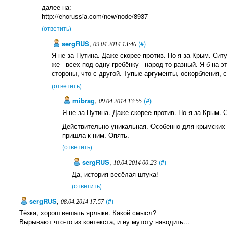
далее на:
http://ehorussia.com/new/node/8937
(ответить)
sergRUS
,
(#)
09.04.2014 13:46
Я не за Путина. Даже скорее против. Но я за Крым. Сит
же - всех под одну гребёнку - народ то разный. Я б на
стороны, что с другой. Тупые аргументы, оскорбления,
(ответить)
mibrag
,
(#)
09.04.2014 13:55
Я не за Путина. Даже скорее против. Но я за Крым. 
Действительно уникальная. Особенно для крымских т
пришла к ним. Опять.
(ответить)
sergRUS
,
(#)
10.04.2014 00:23
Да, история весёлая штука!
(ответить)
sergRUS
,
(#)
08.04.2014 17:57
Тёзка, хорош вешать ярлыки. Какой смысл?
Вырывают что-то из контекста, и ну мутоту наводить...