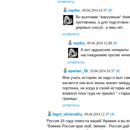
(ответить)
oqobo
,
(#)
09.04.2014 14:57
Во вьетнаме "вакуумные" бом
противника, а для подготовки
деревья сносит, а ямы нет.
(ответить)
oqobo
,
(#)
09.04.2014 15:08
А вот ордынские хенералы 
наслаждением против чече
(ответить)
spartan_28
,
(#)
10.04.2014 10:57
Мне учить историю не надо я был там
касается они всю жизнь воюют между 
портянка, ни когда в своей истории а
воевали пока туда не пришел " старш
границы.
(ответить)
fagot_ukrainskiy
,
(#)
09.04.2014 12:37
Россия 23 года помогла вашей Украине а вы в
"Беееее Россия враг мой. беееее . Россия дай