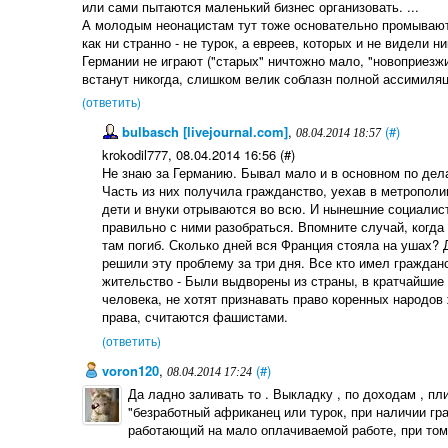
или сами пытаются маленький бизнес организовать. ...
А молодым неонацистам тут тоже основательно промывают 
как ни странно - не турок, а евреев, которых и не видели 
Германии не играют ("старых" ничтожно мало, "новоприезжи
встанут никогда, слишком велик соблазн полной ассимиляци
(ответить)
bulbasch [livejournal.com]
,
(#)
08.04.2014 18:57
krokodil777, 08.04.2014 16:56 (#)
Не знаю за Германию. Бывал мало и в основном по дел
Часть из них получила гражданство, уехав в метрополи
дети и внуки отрываются во всю. И нынешние социалист
правильно с ними разобраться. Впомните случай, когда 
там погиб. Сколько дней вся Франция стояла на ушах? 
решили эту проблему за три дня. Все кто имел гражданс
жительство - Были выдворены из страны, в кратчайшие с
человека, не хотят признавать право коренных народов ж
права, считаются фашистами.
(ответить)
voron120
,
(#)
08.04.2014 17:24
Да ладно заливать то . Выкладку , по доходам , пл
"безработный африканец или турок, при наличии гр
работающий на мало оплачиваемой работе, при том