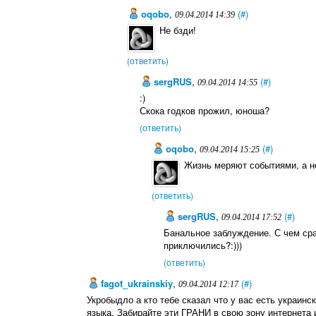
oqobo
,
(#)
09.04.2014 14:39
Не бзди!
(ответить)
sergRUS
,
(#)
09.04.2014 14:55
:)
Скока годков прожил, юноша?
(ответить)
oqobo
,
(#)
09.04.2014 15:25
Жизнь меряют событиями, а не
(ответить)
sergRUS
,
(#)
09.04.2014 17:52
Банальное заблуждение. С чем сра
приключились?:)))
(ответить)
fagot_ukrainskiy
,
(#)
09.04.2014 12:17
Укробыдло а кто тебе сказал что у вас есть украинс
языка. Забирайте эти ГРАНИ в свою зону интернета и