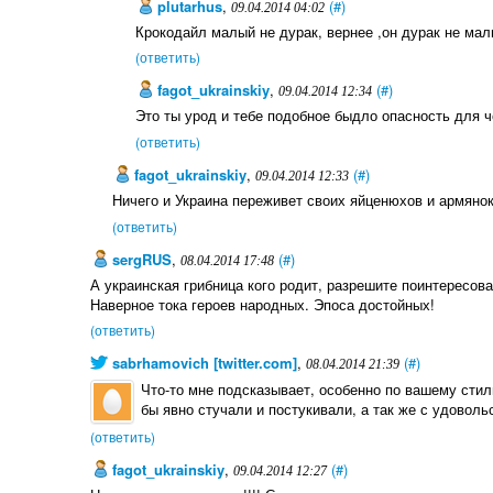
plutarhus
,
(#)
09.04.2014 04:02
Крокодайл малый не дурак, вернее ,он дурак не ма
(ответить)
fagot_ukrainskiy
,
(#)
09.04.2014 12:34
Это ты урод и тебе подобное быдло опасность для ч
(ответить)
fagot_ukrainskiy
,
(#)
09.04.2014 12:33
Ничего и Украина переживет своих яйценюхов и армянок
(ответить)
sergRUS
,
(#)
08.04.2014 17:48
А украинская грибница кого родит, разрешите поинтересов
Наверное тока героев народных. Эпоса достойных!
(ответить)
sabrhamovich [twitter.com]
,
(#)
08.04.2014 21:39
Что-то мне подсказывает, особенно по вашему сти
бы явно стучали и постукивали, а так же с удовол
(ответить)
fagot_ukrainskiy
,
(#)
09.04.2014 12:27