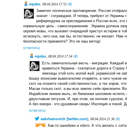
oqobo
,
(#)
08.04.2014 17:53
Заметил логическое противоречие. Россия отобрала
значит - сограждане. И теперь требуют от Украины 
референдума за присоединения к России всех, кто 
нормальную цель - самосохраненние - Украина должна запр
окромя мовы, что вызовет очередной приступ истерии в той
исчезнуть, чего она, как бы, естественно, не желает. Нам 
безопасности прикажите? Это не наш метод!
(ответить)
oqobo
,
(#)
08.04.2014 17:54
Есть замечательная весчь - миграция. Каждый в
нравиться Украина - скатертью дорога в Страну
землицы этой хоть жопой жуй, украинской не заб
бошку японским вымогателям оторвёте, а чего чужое не
скот на планете своей собственностью, а тех коров, чт
Масаи только скот, а вы всю землю себе присвоили. Во
Индийском океане мыть, из Амазонки шоломом испити, 
двухглавым петухом. И, при этом, на полном суръёзе, 
А без юмора - это душевная хворь! Изоляция и покой. Д
(ответить)
sabrhamovich [twitter.com]
,
(#)
08.04.2014 21:36
Как-то однобоко и убого. А что делать с сит