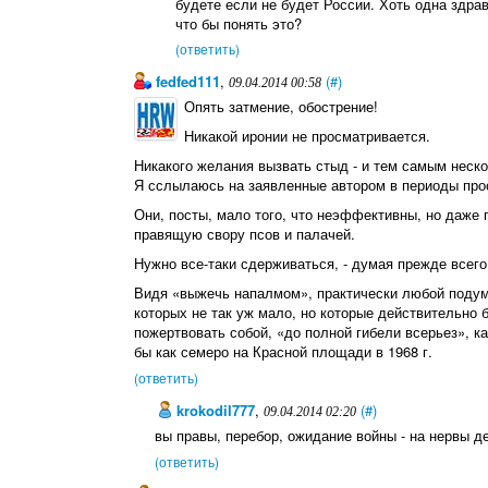
будете если не будет России. Хоть одна здр
что бы понять это?
(ответить)
fedfed111
,
(#)
09.04.2014 00:58
Опять затмение, обострение!
Никакой иронии не просматривается.
Никакого желания вызвать стыд - и тем самым неско
Я сслылаюсь на заявленные автором в периоды прос
Они, посты, мало того, что неэффективны, но даже п
правящую свору псов и палачей.
Нужно все-таки сдерживаться, - думая прежде всего
Видя «выжечь напалмом», практически любой подума
которых не так уж мало, но которые действительно
пожертвовать собой, «до полной гибели всерьез», ка
бы как семеро на Красной площади в 1968 г.
(ответить)
krokodil777
,
(#)
09.04.2014 02:20
вы правы, перебор, ожидание войны - на нервы д
(ответить)