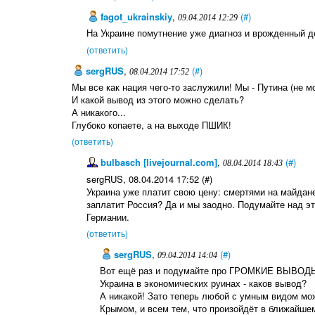
fagot_ukrainskiy
,
(#)
09.04.2014 12:29
На Украине помутнение уже диагноз и врожденный д
(ответить)
sergRUS
,
(#)
08.04.2014 17:52
Мы все как нация чего-то заслужили! Мы - Путина (не мо
И какой вывод из этого можно сделать?
А никакого...
Глубоко копаете, а на выходе ПШИК!
(ответить)
bulbasch [livejournal.com]
,
(#)
08.04.2014 18:43
sergRUS, 08.04.2014 17:52 (#)
Украина уже платит свою цену: смертями на майдане
заплатит Россия? Да и мы заодно. Подумайте над э
Германии.
(ответить)
sergRUS
,
(#)
09.04.2014 14:04
Вот ещё раз и подумайте про ГРОМКИЕ ВЫВОД
Украина в экономических руинах - каков вывод?
А никакой! Зато теперь любой с умным видом мож
Крымом, и всем тем, что произойдёт в ближайше