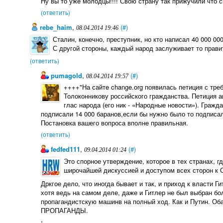
Ну вы то уже молодцы!!!! Свою страну так прижучили что с
(ответить)
rebe_haim
,
(#)
08.04.2014 19:46
Сталин, конечно, преступник, но кто написал 40 000 000
С другой стороны, каждый народ заслуживает то правит
(ответить)
pumagold
,
(#)
08.04.2014 19:57
++++"На сайтe change.org появилась петиция с тр
Толоконникову российского гражданства. Петиция а
глас народа (его ник - «Народные новости»). Гражда
подписали 14 000 баранов,если бы нужно было то подписал
Постановка вашего вопроса вполне правильная.
(ответить)
fedfed111
,
(#)
09.04.2014 01:24
Это спорное утверждение, которое в тех странах, гд
широчайшей дискуссией и доступом всех сторон к 
Дркгое дело, что иногда бывает и так, и приход к власти Г
хотя ведь на самом деле, даже и Гитлер не был выбран бо
пропагандистскую машинв на полный ход. Как и Путин.
ПРОПАГАНДЫ.
,