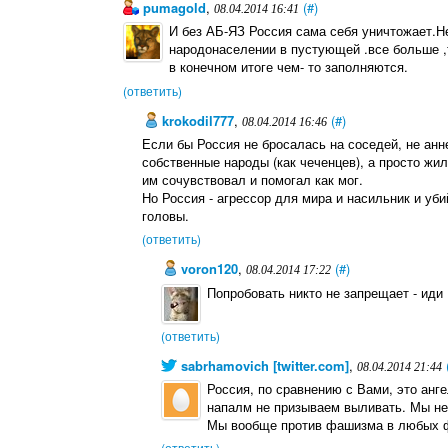
pumagold
,
(#)
08.04.2014 16:41
И без АБ-ЯЗ Россия сама себя уничтожает.Н
народонаселении в пустующей .все больше ,т
в конечном итоге чем- то заполняются.
(ответить)
krokodil777
,
(#)
08.04.2014 16:46
Если бы Россия не бросалась на соседей, не анн
собственные народы (как чеченцев), а просто жил
им сочувствовал и помогал как мог.
Но Россия - агрессор для мира и насильник и уби
головы.
(ответить)
voron120
,
(#)
08.04.2014 17:22
Попробовать никто не запрещает - иди 
(ответить)
sabrhamovich [twitter.com]
,
08.04.2014 21:44
Россия, по сравнению с Вами, это анге
напалм не призываем выливать. Мы не
Мы вообще против фашизма в любых 
(ответить)