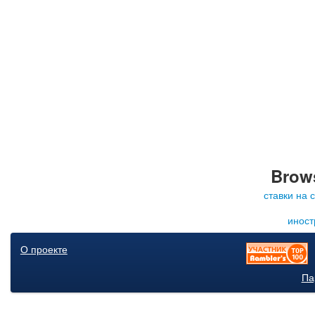
Brows
ставки на 
иност
О проекте
Па