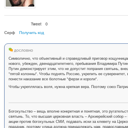
Tweet
0
Нравится
Серф
Получить код
ДОСЛОВНО
Символично, что объективный и справедливый приговор кощунницам
нового, убежден, двенадцатилетнего, пребывания Владимира Пути
Путин демонстрирует этим, что не допустит попрания святынь, вне
"пятой колонны". Чтобы поднять Россию, укрепить ее суверенитет,
понести наказание все болотные "ферзи и короли".
Чтобы укреплялась воля, нужна крепкая вера. Поэтому союз Патр
Богохульство – вещь вполне конкретная и понятная, это ругательс
святынь. То, что высшая церковная власть – Архиерейский собор 
акции против богохульных СМИ, подавать иски за клевету на Церко
праздник, поэтому улица должна принадлежать нам, православным! 