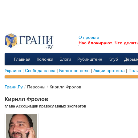
О проекте
Нас блокируют. Что делат
Главная
Колонки
Блоги
Рубинштейн
Клуб
Дерьм
Украина
|
Свобода слова
|
Болотное дело
|
Акции протеста
|
Поли
Грани.Ру
/
Персоны
/
Кирилл Фролов
Кирилл Фролов
глава Ассоциации православных экспертов