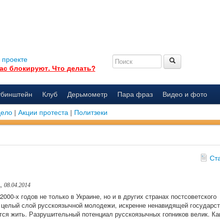
 проекте
ас блокируют. Что делать?
убинштейн
Клуб
Дерьмометр
Пара фраз
Видео и фото
дело
|
Акции протеста
|
Политзеки
Ст
,
08.04.2014
2000-х годов не только в Украине, но и в других странах постсоветского
 целый слой русскоязычной молодежи, искренне ненавидящей государст
тся жить. Разрушительный потенциал русскоязычных гопников велик. Ка