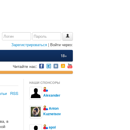
Зарегистрироваться
| Войти через:
18+
Читайте нас:
НАШИ СПОНСОРЫ
атьи
RSS
Alexander
Anton
Kuznetsov
ва, в
кой
apol