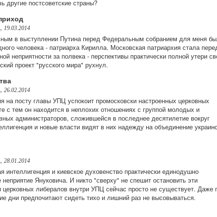
чь другие постсоветские страны?
приход
,
19.03.2014
ным в выступлении Путина перед Федеральным собранием для меня бы
дного человека - патриарха Кирилла. Московская патриархия стала пере
ой неприятности за полвека - перспективы практически полной утери св
ский проект "русского мира" рухнул.
тва
,
26.02.2014
 на посту главы УПЦ успокоит промосковски настроенных церковных
те с тем он находится в неплохих отношениях с группой молодых и
вных администраторов, сложившейся в последнее десятилетие вокруг
ллигенция и новые власти видят в них надежду на объединение украин
,
28.01.2014
ая интеллигенция и киевское духовенство практически единодушно
неприятие Януковича. И никто "сверху" не спешит остановить эти
и церковных либералов внутри УПЦ сейчас просто не существует. Даже 
ие дни предпочитают сидеть тихо и лишний раз не высовываться.