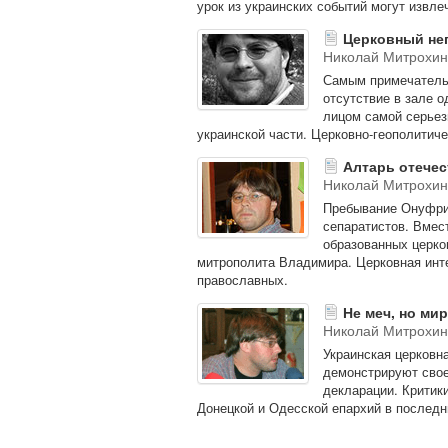
урок из украинских событий могут извле
Церковный не
Николай Митрохин
Самым примечатель
отсутствие в зале о
лицом самой серьезн
украинской части. Церковно-геополитиче
Алтарь отечес
Николай Митрохин
Пребывание Онуфрия
сепаратистов. Вмес
образованных церко
митрополита Владимира. Церковная инте
православных.
Не меч, но мир
Николай Митрохин
Украинская церковн
демонстрируют свое 
декларации. Критик
Донецкой и Одесской епархий в последн