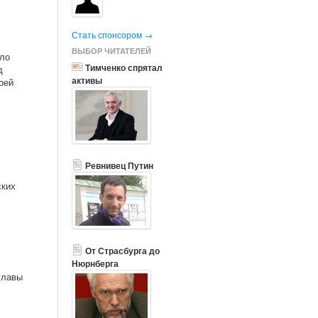
Стать спонсором →
ВЫБОР ЧИТАТЕЛЕЙ
ло
Тимченко спрятал
д
активы
оей
Ревнивец Путин
ских
От Страсбурга до
Нюрнберга
главы