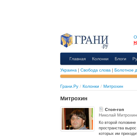
О
Н
Главная
Колонки
Блоги
Р
Украина
|
Свобода слова
|
Болотное 
Грани.Ру
/
Колонки
/
Митрохин
Митрохин
Стоп-гоп
Николай Митрохин
Ко второй половине 
пространства вырос
которых им приходи