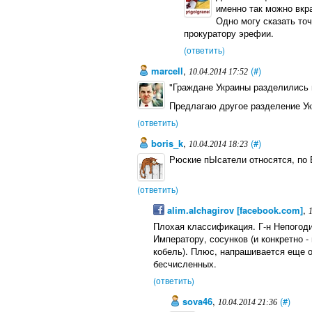
именно так можно вкра
Одно могу сказать точ
прокуратору эрефии.
(ответить)
marcell
,
(#)
10.04.2014 17:52
"Граждане Украины разделились н
Предлагаю другое разделение Укр
(ответить)
boris_k
,
(#)
10.04.2014 18:23
Рюские пЫсатели относятся, по Бо
(ответить)
alim.alchagirov [facebook.com]
,
Плохая классификация. Г-н Непогоди
Императору, сосунков (и конкретно -
кобель). Плюс, напрашивается еще од
бесчисленных.
(ответить)
sova46
,
(#)
10.04.2014 21:36