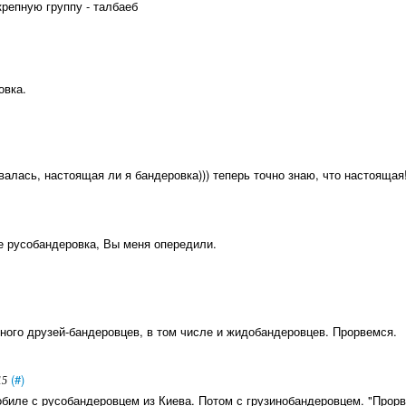
репную группу - талбаеб
овка.
невалась, настоящая ли я бандеровка))) теперь точно знаю, что настоящая!
же русобандеровка, Вы меня опередили.
много друзей-бандеровцев, в том числе и жидобандеровцев. Прорвемся.
(#)
15
биле с русобандеровцем из Киева. Потом с грузинобандеровцем. "Прорв