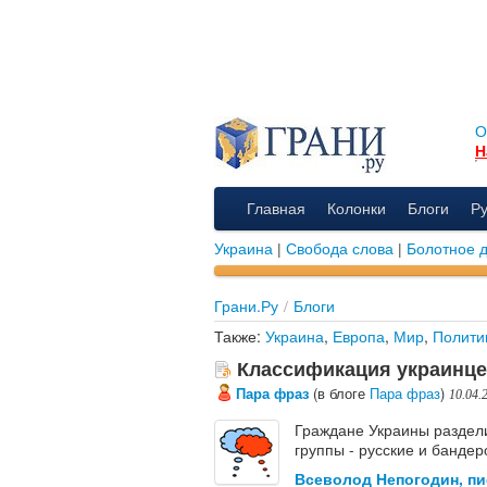
О
Н
Главная
Колонки
Блоги
Р
Украина
|
Свобода слова
|
Болотное 
Грани.Ру
/
Блоги
Также:
Украина
,
Европа
,
Мир
,
Полити
Классификация украинц
Пара фраз
(в блоге
Пара фраз
)
10.04.
Граждане Украины раздел
группы - русские и бандер
Всеволод Непогодин, пи