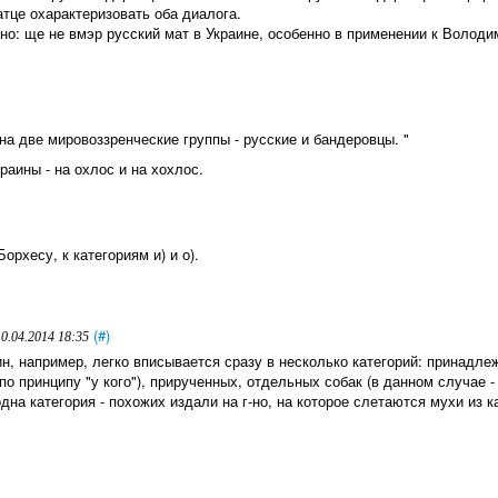
тце охарактеризовать оба диалога.
но: ще не вмэр русский мат в Украине, особенно в применении к Володи
а две мировоззренческие группы - русские и бандеровцы. "
аины - на охлос и на хохлос.
рхесу, к категориям и) и о).
(#)
10.04.2014 18:35
н, например, легко вписывается сразу в несколько категорий: принадл
 по принципу "у кого"), прирученных, отдельных собак (в данном случае -
на категория - похожих издали на г-но, на которое слетаются мухи из к