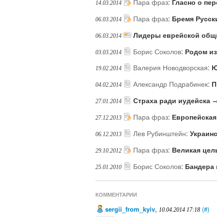
Пара фраз
:
Гласно о пе
14.03.2014
Пара фраз
:
Бремя Русск
06.03.2014
Лидеры еврейской общи
06.03.2014
Борис Соколов
:
Родом из
03.03.2014
Валерия Новодворская
:
Ю
19.02.2014
Александр Подрабинек
:
П
04.02.2014
Страха ради иудейска 
27.01.2014
Пара фраз
:
Европейская
27.12.2013
Лев Рубинштейн
:
Украинс
06.12.2013
Пара фраз
:
Великая цел
29.10.2012
Борис Соколов
:
Бандера
25.01.2010
КОММЕНТАРИИ
sergii_from_kyiv
,
(#)
10.04.2014 17:18