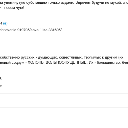
на упомянутую субстанцию только издали. Впрочем будучи не мухой, а 
у - носом чую!
(#)
04
ohnovenie-919705/sova-i-lisa-381605/
 собственно русских - думающих, совестливых, терпимых к другим (их
на новый социум - ХОЛОПЫ ВОЛЬНООПУЩЕННЫЕ. Их - большинство, бля
я.
з: