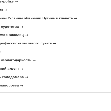
рекройке →
их →
ны Украины обвинили Путина в клевете →
 судетства →
мор виселиц →
рофессионалы пятого пункта →
→
 неблагодарность →
кий акцент →
ь голодомора →
 малоросса →