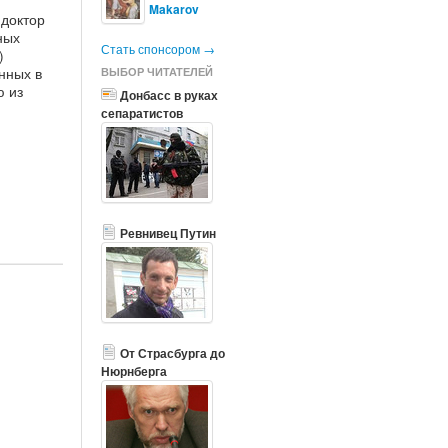
Makarov
доктор
ных
Стать спонсором →
)
енных в
ВЫБОР ЧИТАТЕЛЕЙ
ю из
Донбасс в руках
сепаратистов
Ревнивец Путин
От Страсбурга до
Нюрнберга