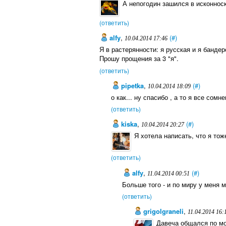
А непогодин зашился в исконноск
(ответить)
alfy
,
(#)
10.04.2014 17:46
Я в растерянности: я русская и я бандер
Прошу прощения за 3 "я".
(ответить)
pipetka
,
(#)
10.04.2014 18:09
о как... ну спасибо , а то я все сом
(ответить)
kiska
,
(#)
10.04.2014 20:27
Я хотела написать, что я то
(ответить)
alfy
,
(#)
11.04.2014 00:51
Больше того - и по миру у меня 
(ответить)
grigolgraneli
,
11.04.2014 16:
Давеча общался по мо