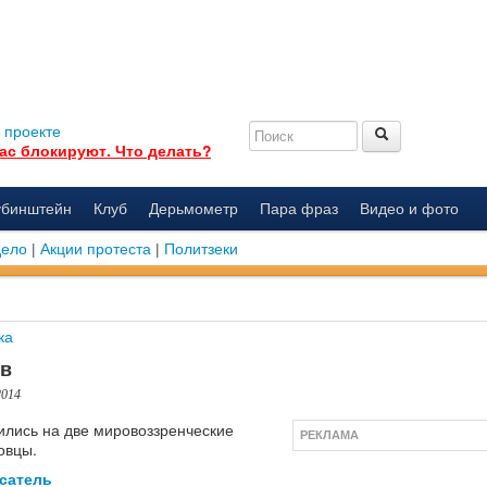
 проекте
ас блокируют. Что делать?
убинштейн
Клуб
Дерьмометр
Пара фраз
Видео и фото
дело
|
Акции протеста
|
Политзеки
ка
ев
2014
ились на две мировоззренческие
РЕКЛАМА
овцы.
сатель