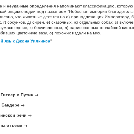
е и неудачные определения напоминают классификацию, которую 
ской энциклопедии под названием "Небесная империя благодетель
аписано, что животные делятся на а) принадлежащих Императору, б
г) сосунков, д) сирен, е) сказочных, ж) отдельных собак, з) включ
 сумасшедшие, к) бесчисленных, л) нарисованных тончайшей кисть
збивших цветочную вазу, о) похожих издали на мух.
й язык Джона Уилкинса
”
 Гитлер и Путин →
а Бандере →
тинской речи →
 на отъеме →