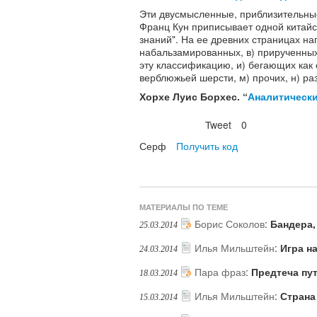
Эти двусмысленные, приблизительны
Франц Кун приписывает одной китай
знаний". На ее древних страницах н
набальзамированных, в) прирученных, 
эту классификацию, и) бегающих как
верблюжьей шерсти, м) прочих, н) ра
Хорхе Луис Борхес. “
Аналитически
Tweet
0
Нравится
Серф
Получить код
МАТЕРИАЛЫ ПО ТЕМЕ
Борис Соколов
:
Бандера,
25.03.2014
Илья Мильштейн
:
Игра н
24.03.2014
Пара фраз
:
Предтеча пу
18.03.2014
Илья Мильштейн
:
Страна
15.03.2014