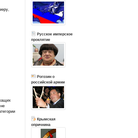
меру,
Русское имперское
проклятие
Рогозин о
российской армии
ежащих
 не
атегории
Крымская
опричнина