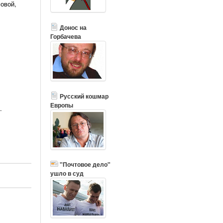
совой,
Донос на
Горбачева
Русский кошмар
Европы
.
"Почтовое дело"
ушло в суд