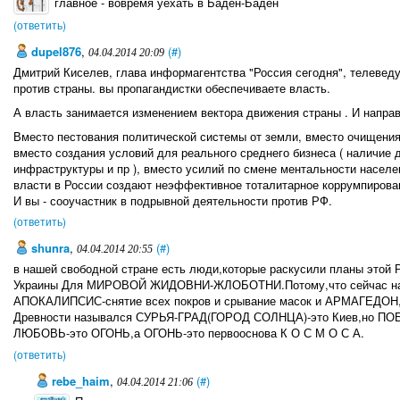
главное - вовремя уехать в Баден-Баден
(ответить)
dupel876
,
(#)
04.04.2014 20:09
Дмитрий Киселев, глава информагентства "Россия сегодня", телевед
против страны. вы пропагандистки обеспечиваете власть.
А власть занимается изменением вектора движения страны . И направл
Вместо пестования политической системы от земли, вместо очищения
вместо создания условий для реального среднего бизнеса ( наличие 
инфраструктуры и пр ), вместо усилий по смене ментальности населен
власти в России создают неэффективное тоталитарное коррумпирован
И вы - сооучастник в подрывной деятельности против РФ.
(ответить)
sһunra
,
(#)
04.04.2014 20:55
в нашей свободной стране есть люди,которые раскусили планы это
Украины Для МИРОВОЙ ЖИДОВНИ-ЖЛОБОТНИ.Потому,что сейчас на 
АПОКАЛИПСИС-снятие всех покров и срывание масок и АРМАГЕДОН,ко
Древности назывался СУРЬЯ-ГРАД(ГОРОД СОЛНЦА)-это Киев,но ПОБЕ
ЛЮБОВЬ-это ОГОНЬ,а ОГОНЬ-это первооснова К О С М О С А.
(ответить)
rebe_haim
,
(#)
04.04.2014 21:06