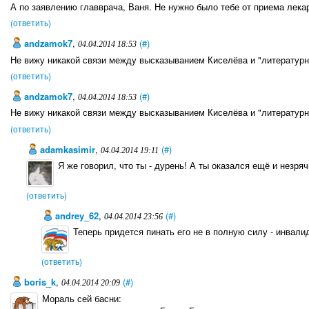
А по заявлению главврача, Ваня. Не нужно было тебе от приема лекар
(ответить)
andzamok7
,
(#)
04.04.2014 18:53
Не вижу никакой связи между высказыванием Киселёва и "литератур
(ответить)
andzamok7
,
(#)
04.04.2014 18:53
Не вижу никакой связи между высказыванием Киселёва и "литератур
(ответить)
adamkasimir
,
(#)
04.04.2014 19:11
Я же говорил, что ты - дурень! А ты оказался ещё и незряч
(ответить)
andrey_62
,
(#)
04.04.2014 23:56
Теперь придется пинать его не в полную силу - инвалидам
(ответить)
boris_k
,
(#)
04.04.2014 20:09
Мораль сей басни: