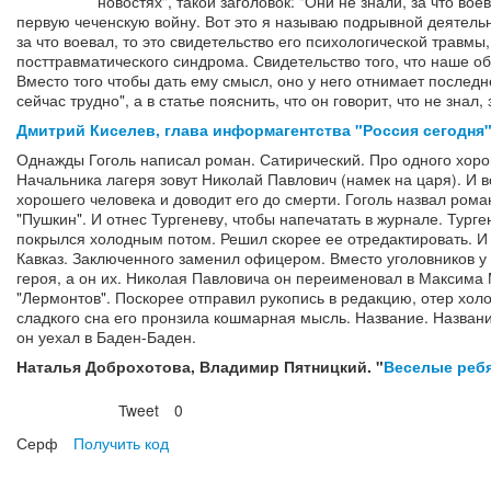
новостях", такой заголовок: "Они не знали, за что вое
первую чеченскую войну. Вот это я называю подрывной деятельно
за что воевал, то это свидетельство его психологической травм
посттравматического синдрома. Свидетельство того, что наше общ
Вместо того чтобы дать ему смысл, оно у него отнимает последн
сейчас трудно", а в статье пояснить, что он говорит, что не знал, 
Дмитрий Киселев, глава информагентства "Россия сегодня
Однажды Гоголь написал роман. Сатирический. Про одного хоро
Начальника лагеря зовут Николай Павлович (намек на царя). И в
хорошего человека и доводит его до смерти. Гоголь назвал ром
"Пушкин". И отнес Тургеневу, чтобы напечатать в журнале. Тург
покрылся холодным потом. Решил скорее ее отредактировать. И
Кавказ. Заключенного заменил офицером. Вместо уголовников у 
героя, а он их. Николая Павловича он переименовал в Максима
"Лермонтов". Поскорее отправил рукопись в редакцию, отер холо
сладкого сна его пронзила кошмарная мысль. Название. Название
он уехал в Баден-Баден.
Наталья Доброхотова, Владимир Пятницкий. "
Веселые ребя
Tweet
0
Нравится
Серф
Получить код