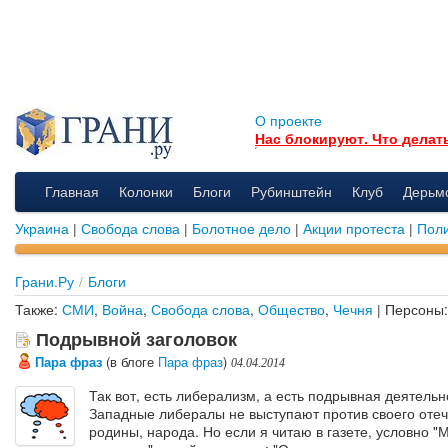
О проекте
Нас блокируют. Что делат
Главная
Колонки
Блоги
Рубинштейн
Клуб
Дерьм
Украина
|
Свобода слова
|
Болотное дело
|
Акции протеста
|
Поли
Грани.Ру
/
Блоги
Также:
СМИ
,
Война
,
Свобода слова
,
Общество
,
Чечня
| Персоны
Подрывной заголовок
Пара фраз
(в блоге
Пара фраз
)
04.04.2014
Так вот, есть либерализм, а есть подрывная деятельн
Западные либералы не выступают против своего отеч
родины, народа. Но если я читаю в газете, условно "