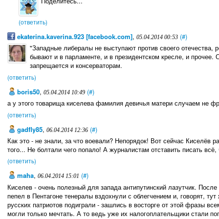
Поделитесь...
(ответить)
ekaterina.kaverina.923 [facebook.com]
,
(#)
05.04.2014 00:53
"Западные либералы не выступают против своего отечества, 
бывают и в парламенте, и в президентском кресле, и прочее. 
запрещается и консерваторам.
(ответить)
boris50
,
(#)
05.04.2014 10:49
а у этого товарища киселева фамилия девичья матери случаем не ф
(ответить)
gadfly85
,
(#)
06.04.2014 12:36
Как это - не знали, за что воевали? Непорядок! Вот сейчас Киселёв ра
того... Не болтали чего попало! А журналистам отставить писать всё
(ответить)
maha
,
(#)
06.04.2014 15:01
Киселев - очень полезный для запада антипутинский лазутчик. Посл
пепел в Пентагоне тенералы вздохнули с облегчением и, говорят, ту
русских патриотов подиграли - зашлись в восторге от этой фразы все
могли только мечтать. А то ведь уже их налогоплательщики стали по