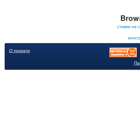
Brows
ставки на 
иност
О проекте
Па