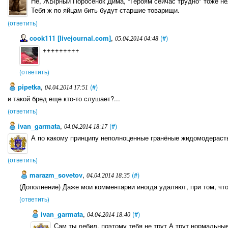
Не, ЖЫрный Поросенок Дима, "Героям сейчас трудно" тоже нель
Тебя ж по яйцам бить будут старшие товарищи.
(ответить)
cook111 [livejournal.com]
,
(#)
05.04.2014 04:48
+++++++++
(ответить)
pipetka
,
(#)
04.04.2014 17:51
и такой бред еще кто-то слушает?...
(ответить)
ivan_garmata
,
(#)
04.04.2014 18:17
А по какому принципу неполноценные гранёные жидомодерасты
(ответить)
marazm_sovetov
,
(#)
04.04.2014 18:35
(Дополнение) Даже мои комментарии иногда удаляют, при том, что 
(ответить)
ivan_garmata
,
(#)
04.04.2014 18:40
Сам ты дебил, поэтому тебя не трут А трут нормальн