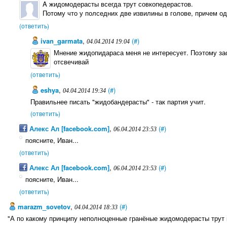
A жидомодерасты всегда трут совкопедерастов.
Потому что у полседних две извилины в голове, причем од
(ответить)
ivan_garmata
,
(#)
04.04.2014 19:04
Мнение жидопидараса меня не интересует. Поэтому засу
отсвечивай
(ответить)
eshya
,
(#)
04.04.2014 19:34
Правильнее писать "жидобандерасты" - так партия учит.
(ответить)
Алекс Ал [facebook.com]
,
(#)
06.04.2014 23:53
поясните, Иван...
(ответить)
Алекс Ал [facebook.com]
,
(#)
06.04.2014 23:53
поясните, Иван...
(ответить)
marazm_sovetov
,
(#)
04.04.2014 18:33
"А по какому принципу неполноценные гранёные жидомодерасты трут 