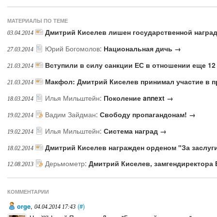
МАТЕРИАЛЫ ПО ТЕМЕ
Дмитрий Киселев лишен государственной награ
03.04.2014
Юрий Богомолов
:
Национальная дичь →
27.03.2014
Вступили в силу санкции ЕС в отношении еще 12
21.03.2014
Макфол: Дмитрий Киселев принимал участие в п
21.03.2014
Илья Мильштейн
:
Поколение annext →
18.03.2014
Вадим Зайдман
:
Свободу пропагандонам! →
19.02.2014
Илья Мильштейн
:
Система наград →
19.02.2014
Дмитрий Киселев награжден орденом "За заслуг
18.02.2014
Дерьмометр
:
Дмитрий Киселев, замгендиректора
12.08.2013
КОММЕНТАРИИ
orge
,
(#)
04.04.2014 17:43