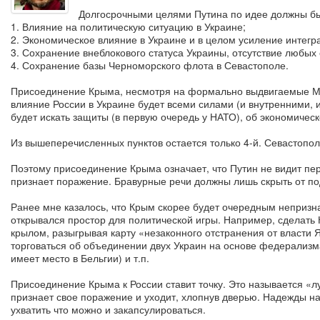
Долгосрочными целями Путина по идее должны бы
1. Влияние на политическую ситуацию в Украине;
2. Экономическое влияние в Украине и в целом усиление интегра
3. Сохранение внеблокового статуса Украины, отсутствие любых 
4. Сохранение базы Черноморского флота в Севастополе.
Присоединение Крыма, несмотря на формально выдвигаемые МИ
влияние России в Украине будет всеми силами (и внутренними, 
будет искать защиты (в первую очередь у НАТО), об экономичес
Из вышеперечисленных пунктов остается только 4-й. Севастопол
Поэтому присоединение Крыма означает, что Путин не видит перс
признает поражение. Бравурные речи должны лишь скрыть от п
Ранее мне казалось, что Крым скорее будет очередным непризна
открывался простор для политической игры. Например, сделат
крылом, разыгрывая карту «незаконного отстранения от власти 
торговаться об объединении двух Украин на основе федерализма
имеет место в Бельгии) и т.п.
Присоединение Крыма к России ставит точку. Это называется «лу
признает свое поражение и уходит, хлопнув дверью. Надежды на
ухватить что можно и закапсулироваться.