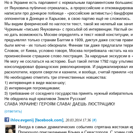
Но в Украине есть парламент с нормальным парламентским большинст
от Януковича публично отрекалась, а пророссийские и откомандиров
написали про донецкое побоище - «российские активисты») бандформ
оппонентов в Донецке и Харькове, в свою партию ещё не сложились.
Мы видим феерический по наглости текст, такой же нелепый как зач
Чуркиным «письмо Януковича» с просьбой об интервенции. Наглый он 
но дать возможность Москве определять и текст новой конституции, 
предъявлял только странам Балтии в 1939, диктуя даже состав прав
были мягче - их только обкорнали. Финнам так даже предлагали тер
Словом, от Киева, условно говоря, Москва потребовала «встать на ко
произнесённое страшное слово люстрация. За народные экскурсии в 
Не могу не сослаться на историю. Был такой летом 1792 году ультим
консолидировал французских революционеров. И радикализировал их 
расколотили, короля свергли и казнили, и вообще, считай приняли «о
Но необходимо отметить три отечественных новшества:
1) интервенция в виде маски-шоу;
2) интервенция погромщиками;
3) требование от соседнего государства принять нужный избирательны
Не обеднела ещё креативом Земля Русская!
СЛАВА УКРАИНЕ! ГЕРОЯМ СЛАВА! ДАЕШЬ ЛЮСТРАЦИЮ!
(ответить)
ihlov.evgenij [facebook.com]
,
(#)
20.03.2014 17:36
Иногда в самых драматических событиях спрятана жестокая и
Произошло присоединение Крыма и Севастополя. С этими соб