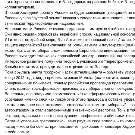
– и сторонников социализма, и благодарных за разгром Рейха, и бла
колонизаторами.
В новой Холодной войне у России не будет союзников (трещащий по 
России кусков "русской земли" никакого сочувствия не вызовет – сли
этнический территориальный национализм.
Но правителям России не нужна поддержка – им нужно чтобы их тре
Они явно решили опробовать еврейский способ национальной консоли
У Гитлера, по крайней мере, был Антикоментерновский пакт (Италия, 
защита европейской цивилизации от большевизма и плутократии (оба с
может быть антилиберальным полюсом Европейский цивилизации, чем
Россия выглядит только как евразийский монстр, нависший над запад
Интересное развитие получила теория Белковского о "перестройке-2":
борьбы с элитами, принудительно отрезая их от Запада.
Пока сбылась мечта "ссорной" части истеблишмента – объявить услов
конце 2012 года, когда принимали закон Молоха (если хотите, закон ц
совершенно не понимают, почему российская пропаганда превратила 
Очень важная трансформация произошла с либеральной оппозицией.
Во-первых, она получила возможность чётко сформулировать свою це
осознавая именно себя как локомотив этого процесса и оставив упова
смысле сильнее всех оказались наказаны "системные либералы" – он
авторитаризм, а стали заложниками византийской деспотии. Точь в т
Гитлера, ждавшие от него приструнения профсоюзов и обильных госза
Сегодня условные грефочубайсы явно рвут на себе волосы, что колле
назад – жили бы сейчас при президенте Прохорове и премьере Ходорк
в себе самом.