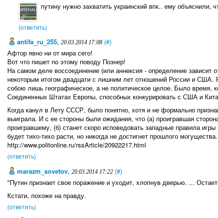
путину нужно захватить украинский впк.. ему объяснили, чт
(ответить)
antifa_ru_255
,
(#)
20.03.2014 17:08
Афтор явно ни от мира сего!
Вот что пишет по этому поводу Познер!
На самом деле воссоединение (или аннексия - определение зависит о
некоторым итогом двадцати с лишним лет отношений России и США. 
собою лишь географическое, а не политическое целое. Было время, к
Соединенных Штатах Европы, способных конкурировать с США и Китае
Когда канул в Лету СССР, было понятно, хотя и не формально призна
выиграла. И с ее стороны были ожидания, что (а) проигравшая сторона
проигравшему, (б) станет скоро исповедовать западные правила игры 
будет тихо-тихо расти, но никогда не достигнет прошлого могущества.
http://www.politonline.ru/rssArticle/20922217.html
(ответить)
marazm_sovetov
,
(#)
20.03.2014 17:22
"Путин признает свое поражение и уходит, хлопнув дверью. ... Остае
Кстати, похоже на правду.
(ответить)