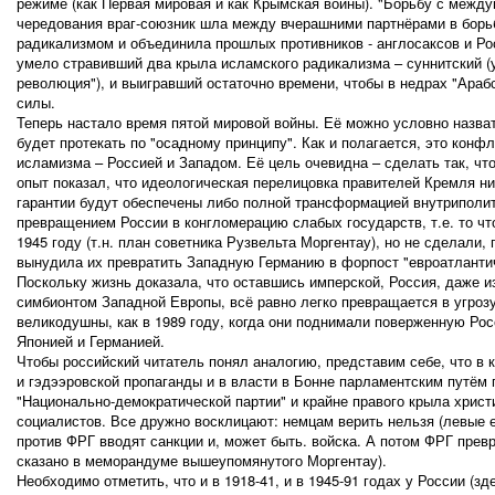
режиме (как Первая мировая и как Крымская войны). "Борьбу с межд
чередования враг-союзник шла между вчерашними партнёрами в бор
радикализмом и объединила прошлых противников - англосаксов и Ро
умело стравивший два крыла исламского радикализма – суннитский (у
революция"), и выигравший остаточно времени, чтобы в недрах "Араб
силы.
Теперь настало время пятой мировой войны. Её можно условно назва
будет протекать по "осадному принципу". Как и полагается, это ко
исламизма – Россией и Западом. Её цель очевидна – сделать так, чт
опыт показал, что идеологическая перелицовка правителей Кремля ник
гарантии будут обеспечены либо полной трансформацией внутриполит
превращением России в конгломерацию слабых государств, т.е. то чт
1945 году (т.н. план советника Рузвельта Моргентау), но не сделали,
вынудила их превратить Западную Германию в форпост "евроатланти
Поскольку жизнь доказала, что оставшись имперской, Россия, даже 
симбионтом Западной Европы, всё равно легко превращается в угрозу
великодушны, как в 1989 году, когда они поднимали поверженную Рос
Японией и Германией.
Чтобы российский читатель понял аналогию, представим себе, что в 
и гэдээровской пропаганды и в власти в Бонне парламентским путём 
"Национально-демократической партии" и крайне правого крыла христ
социалистов. Все дружно восклицают: немцам верить нельзя (левые 
против ФРГ вводят санкции и, может быть. войска. А потом ФРГ пре
сказано в меморандуме вышеупомянутого Моргентау).
Необходимо отметить, что и в 1918-41, и в 1945-91 годах у России (