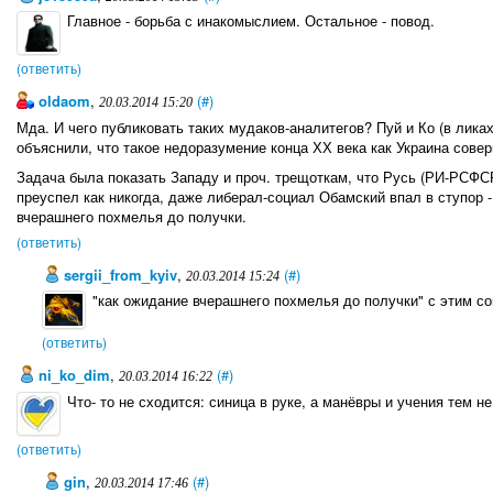
Главное - борьба с инакомыслием. Остальное - повод.
(ответить)
oldaom
,
(#)
20.03.2014 15:20
Мда. И чего публиковать таких мудаков-аналитегов? Пуй и Ко (в лика
объяснили, что такое недоразумение конца ХХ века как Украина совер
Задача была показать Западу и проч. трещоткам, что Русь (РИ-РСФСР
преуспел как никогда, даже либерал-социал Обамский впал в ступор -:
вчерашнего похмелья до получки.
(ответить)
sergii_from_kyiv
,
(#)
20.03.2014 15:24
"как ожидание вчерашнего похмелья до получки" с этим с
(ответить)
ni_ko_dim
,
(#)
20.03.2014 16:22
Что- то не сходится: синица в руке, а манёвры и учения тем 
(ответить)
gin
,
(#)
20.03.2014 17:46