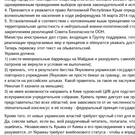
одновременным проведением выборов органов законодательной и исп
4. Признается и уважается право Автономной Республики Крым опред
волеизъявления ее населения в ходе референдума 16 марта 2014 год
5. Установленный в соответствии с изложенными выше принципами го
территориальная целостность и нейтральный военно-политический ст
закреплением резолюцией Совета Безопасности ООН.
Министры иностранных дел стран, входящих в Группу поддержки, гот
реализации предлагаемых мер и принципов и обязуются уважать дости
Теперь перевожу этот текст на обывательский.
Украина должна:
1) снести мемориальные баррикады на Майдане и разоружить самообо
патронов не вернули и условия не выполнили);
2) признать, что в результате бегства Януковича украинская государ
повторного учреждения (Янукович не просто бежал за границу, он при
к власти на российских штыках. Какой правитель за такое не заслуж
Николая II казнили за меньшее);
3) не имея возможности направить в Киев чуровский ЦИК для подсчет
всеукраинское учредительное собрание, Кремль прямо диктует как п
представительство всех областей, вне зависимости от их численности
обязательный консенсус и её основу - федеральный принцип государс
Кроме того, от новых украинских властей требуют круглый стол для в
Да, совсем забыл, если вы, мой раздумчивый читатель, полагали, чт
ошиблись. Независимость Крыма от Киева и его присоединение к мату
разумеется, от Украины требуют внеблокового статуса - чтобы и впре