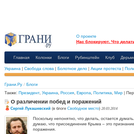
О проекте
Нас блокируют. Что делат
Главная
Колонки
Блоги
Рубинштейн
Клуб
Дерьм
Украина
|
Свобода слова
|
Болотное дело
|
Акции протеста
|
Поли
Грани.Ру
/
Блоги
Также:
Президент
,
Украина
,
Россия
,
Европа
,
Политика
,
Мир
| Пе
О различении побед и поражений
Сергей Лукашевский
(в блоге
Свободное место
)
20.03.2014
Поскольку непонятно, что делать, остается думать.
думаю, что присоединение Крыма – это признани
поражения.