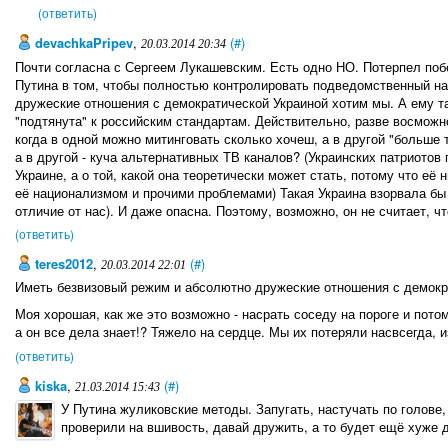
(ответить)
devachkaPripev
,
(#)
20.03.2014 20:34
Почти согласна с Сергеем Лукашевским. Есть одно НО. Потерпел поб
Путина в том, чтобы полностью контролировать подведомственный н
дружеские отношения с демократической Украиной хотим мы. А ему т
"подтянута" к российским стандартам. Действительно, разве восмо
когда в одной можно митинговать сколько хочеш, а в другой "больше т
а в другой - куча альтернативных ТВ каналов? (Украинских патриотов
Украине, а о той, какой она теоретически может стать, потому что е
её национализмом и прочими проблемами) Такая Украина взорвала бы 
отличие от нас). И даже опасна. Поэтому, возможно, он не считает, чт
(ответить)
teres2012
,
(#)
20.03.2014 22:01
Иметь безвизовый режим и абсолютно дружеские отношения с демокр
Моя хорошая, как же это возможно - насрать соседу на пороге и потом
а он все дела знает!? Тяжело на сердце. Мы их потеряли насвсегда, и
(ответить)
kiska
,
(#)
21.03.2014 15:43
У Путина жуликовские методы. Запугать, настучать по голове,
проверили на вшивость, давай дружить, а то будет ещё хуже 