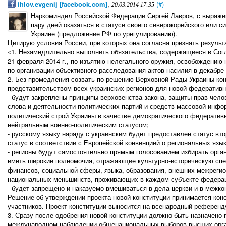
ihlov.evgenij [facebook.com]
,
(#)
20.03.2014 17:35
Наркоминдел Российской Федерации Сергей Лавров, с выраже
пару дней оказаться в статусе своего северокорейского или с
Украине (предложение РФ по урегулированию).
Цитирую условия России, при которых она согласна признать результ
«1. Незамедлительно выполнить обязательства, содержащиеся в Согл
21 февраля 2014 г., по изъятию нелегального оружия, освобождению 
по организации объективного расследования актов насилия в декабре 2
2. Без промедления созвать по решению Верховной Рады Украины ко
представительством всех украинских регионов для новой федеративно
- будут закреплены принципы верховенства закона, защиты прав чел
слова и деятельности политических партий и средств массовой инфо
политический строй Украины в качестве демократического федератив
нейтральным военно-политическим статусом;
- русскому языку наряду с украинским будет предоставлен статус вто
статус в соответствии с Европейской конвенцией о региональных язы
- регионы будут самостоятельно прямым голосованием избирать орга
иметь широкие полномочия, отражающие культурно-историческую спец
финансов, социальной сферы, языка, образования, внешних межрегио
национальных меньшинств, проживающих в каждом субъекте федера
- будет запрещено и наказуемо вмешиваться в дела церкви и в межк
Решение об утверждении проекта новой конституции принимается кон
участников. Проект конституции выносится на всенародный референд
3. Сразу после одобрения новой конституции должно быть назначено
международном наблюдении общенациональных выборов высших орган