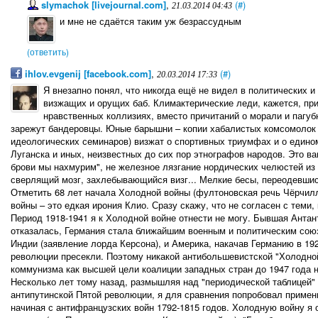
slymachok [livejournal.com]
,
(#)
21.03.2014 04:43
и мне не сдаётся таким уж безрассудным
(ответить)
ihlov.evgenij [facebook.com]
,
(#)
20.03.2014 17:33
Я внезапно понял, что никогда ещё не видел в политических 
визжащих и орущих баб. Климактерические леди, кажется, пр
нравственных коллизиях, вместо причитаний о морали и пагуб
зарежут бандеровцы. Юные барышни – копии хабалистых комсомолок 
идеологических семинаров) визжат о спортивных триумфах и о едино
Луганска и иных, неизвестных до сих пор этнографов народов. Это ва
брови мы нахмурим", не железное лязгание нордических челюстей из 
сверлящий мозг, захлебывающийся визг... Мелкие бесы, переодевшис
Отметить 68 лет начала Холодной войны (фултоновская речь Чёрчил
войны – это едкая ирония Клио. Сразу скажу, что не согласен с теми, 
Период 1918-1941 я к Холодной войне отнести не могу. Бывшая Антан
отказалась, Германия стала ближайшим военным и политическим сою
Индии (заявление лорда Керсона), и Америка, накачав Германию в 19
революции пресекли. Поэтому никакой антибольшевистской "Холодно
коммунизма как высшей цели коалиции западных стран до 1947 года н
Несколько лет тому назад, размышляя над "периодической таблицей" 
антипутинской Пятой революции, я для сравнения попробовал примен
начиная с антифранцузских войн 1792-1815 годов. Холодную войну я 