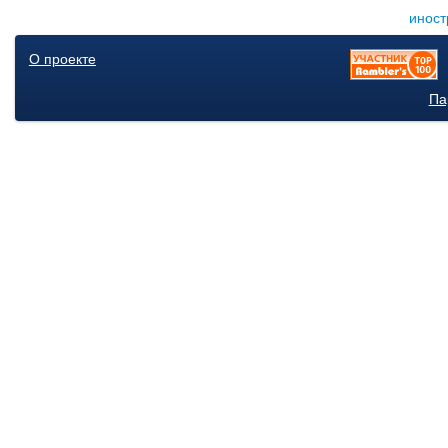
иност
О проекте
Па