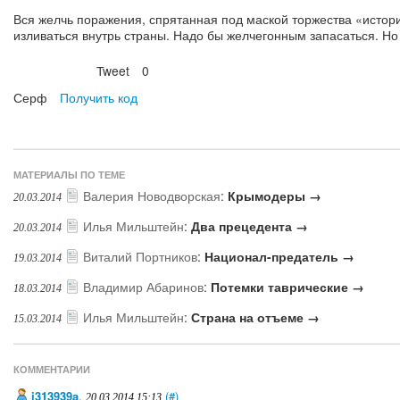
Вся желчь поражения, спрятанная под маской торжества «истори
изливаться внутрь страны. Надо бы желчегонным запасаться. Но г
Tweet
0
Нравится
Серф
Получить код
МАТЕРИАЛЫ ПО ТЕМЕ
Валерия Новодворская
:
Крымодеры →
20.03.2014
Илья Мильштейн
:
Два прецедента →
20.03.2014
Виталий Портников
:
Национал-предатель →
19.03.2014
Владимир Абаринов
:
Потемки таврические →
18.03.2014
Илья Мильштейн
:
Страна на отъеме →
15.03.2014
КОММЕНТАРИИ
j313939a
,
(#)
20.03.2014 15:13