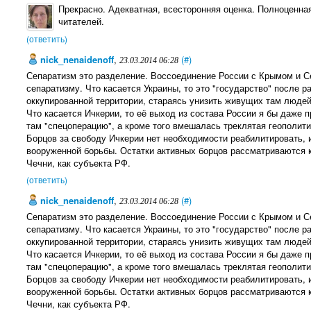
Прекрасно. Адекватная, всесторонняя оценка. Полноценная
читателей.
(ответить)
nick_nenaidenoff
,
(#)
23.03.2014 06:28
Сепаратизм это разделение. Воссоединение России с Крымом и С
сепаратизму. Что касается Украины, то это "государство" после 
оккупированной территории, стараясь унизить живущих там люде
Что касается Ичкерии, то её выход из состава России я бы даже 
там "спецоперацию", а кроме того вмешалась треклятая геополити
Борцов за свободу Ичкерии нет необходимости реабилитировать, и
вооруженной борьбы. Остатки активных борцов рассматриваются ка
Чечни, как субъекта РФ.
(ответить)
nick_nenaidenoff
,
(#)
23.03.2014 06:28
Сепаратизм это разделение. Воссоединение России с Крымом и С
сепаратизму. Что касается Украины, то это "государство" после 
оккупированной территории, стараясь унизить живущих там люде
Что касается Ичкерии, то её выход из состава России я бы даже 
там "спецоперацию", а кроме того вмешалась треклятая геополити
Борцов за свободу Ичкерии нет необходимости реабилитировать, и
вооруженной борьбы. Остатки активных борцов рассматриваются ка
Чечни, как субъекта РФ.