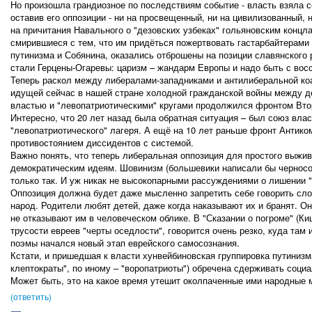
Но произошла грандиозное по последствиям событие - власть взяла с
оставив его оппозиции - ни на просвещенный, ни на цивилизованный,
на причитания Навального о "дезовских узбеках" гольяновским концл
смирившиеся с тем, что им придёться пожертвовать гастарбайтерами
путинизма и Собянина, оказались отброшены на позиции славянского
стали Герцены-Огаревы: царизм – жандарм Европы и надо быть с вос
Теперь раскол между либералами-западниками и антилиберальной ко
идущей сейчас в нашей стране холодной гражданской войны между д
властью и "левопатриотическими" кругами продолжился фронтом Вто
Интересно, что 20 лет назад была обратная ситуация – был союз вла
"левопатриотического" лагеря. А ещё на 10 лет раньше фронт Анти
противостоянием диссидентов с системой.
Важно понять, что теперь либеральная оппозиция для простого выжив
демократическим идеям. Шовинизм (большевики написали бы черносо
только так. И уж никак не высокопарными рассуждениями о лишении 
Оппозиция должна будет даже мысленно запретить себе говорить сло
народ. Родители любят детей, даже когда наказывают их и бранят. Он
не отказывают им в человеческом облике. В "Сказании о погроме" (К
трусости евреев "черты оседлости", говорится очень резко, куда там 
поэмы начался новый этап еврейского самосознания.
Кстати, и пришедшая к власти хунвейбиновская группировка путинизм
клептократы", по иному – "воропатриоты") обречена сдерживать соци
Может быть, это на какое время утешит околпаченные ими народные 
(ответить)