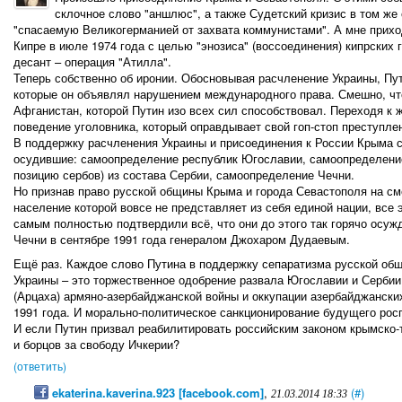
склочное слово "аншлюс", а также Судетский кризис в том же
"спасаемую Великогерманией от захвата коммунистами". А мне приход
Кипре в июле 1974 года с целью "энозиса" (воссоединения) кипрских
десант – операция "Атилла".
Теперь собственно об иронии. Обосновывая расчленение Украины, П
которые он объявлял нарушением международного права. Смешно, чт
Афганистан, которой Путин изо всех сил способствовал. Переходя к 
поведение уголовника, который оправдывает свой гоп-стоп преступлен
В поддержку расчленения Украины и присоединения к России Крыма 
осудившие: самоопределение республик Югославии, самоопределение
позицию сербов) из состава Сербии, самоопределение Чечни.
Но признав право русской общины Крыма и города Севастополя на см
население которой вовсе не представляет из себя единой нации, все 
самым полностью подтвердили всё, что они до этого так горячо осуж
Чечни в сентябре 1991 года генералом Джохаром Дудаевым.
Ещё раз. Каждое слово Путина в поддержку сепаратизма русской об
Украины – это торжественное одобрение развала Югославии и Сербии
(Арцаха) армяно-азербайджанской войны и оккупации азербайджански
1991 года. И морально-политическое санкционирование будущего рос
И если Путин призвал реабилитировать российским законом крымско-т
и борцов за свободу Ичкерии?
(ответить)
ekaterina.kaverina.923 [facebook.com]
,
(#)
21.03.2014 18:33