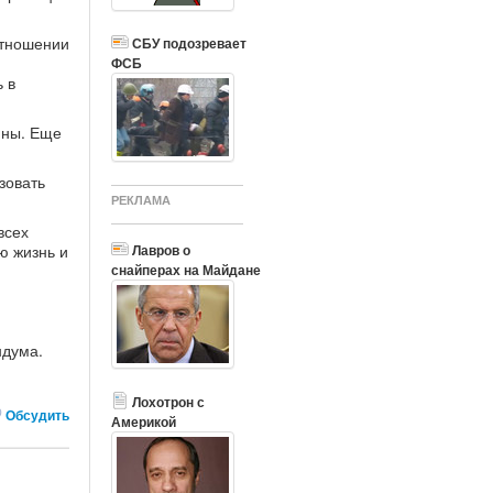
отношении
СБУ подозревает
ФСБ
 в
ины. Еще
зовать
РЕКЛАМА
всех
Лавров о
ю жизнь и
снайперах на Майдане
ндума.
Лохотрон с
Обсудить
Америкой