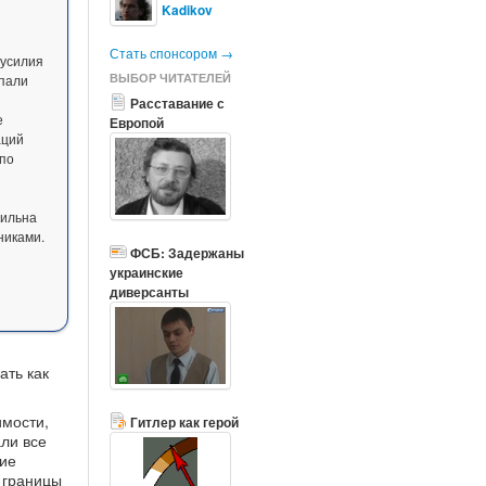
Kadikov
Стать спонсором →
 усилия
ВЫБОР ЧИТАТЕЛЕЙ
пали
Расставание с
е
Европой
аций
 по
сильна
никами.
ФСБ: Задержаны
украинские
диверсанты
ать как
имости,
Гитлер как герой
ли все
ние
 границы