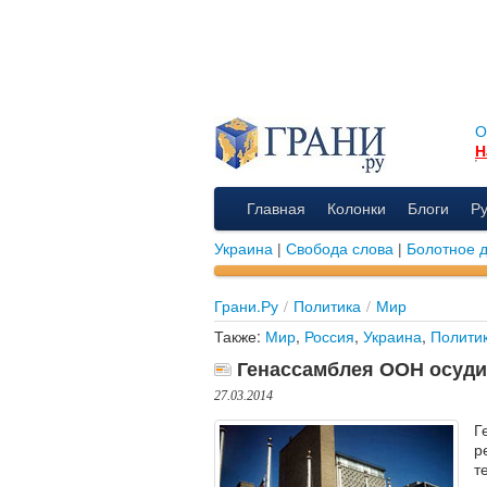
О
Н
Главная
Колонки
Блоги
Р
Украина
|
Свобода слова
|
Болотное 
Грани.Ру
/
Политика
/
Мир
Также:
Мир
,
Россия
,
Украина
,
Полити
Генассамблея ООН осуди
27.03.2014
Г
р
т