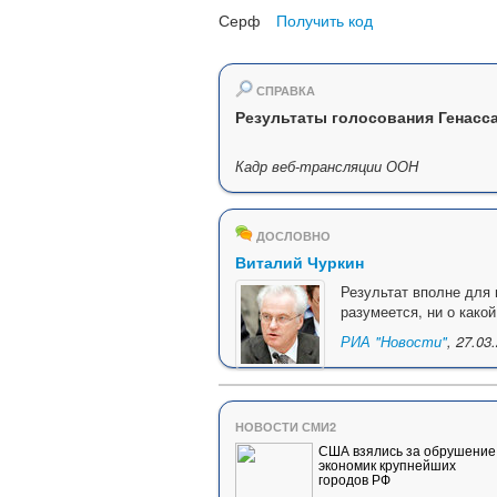
Серф
Получить код
СПРАВКА
Результаты голосования Генасс
Кадр веб-трансляции ООН
ДОСЛОВНО
Виталий Чуркин
Результат вполне для
разумеется, ни о како
РИА "Новости"
, 27.03
НОВОСТИ СМИ2
США взялись за обрушение
экономик крупнейших
городов РФ