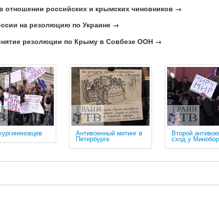
 в отношении российских и крымских чиновников →
оссии на резолюцию по Украине →
инятие резолюции по Крыму в Совбезе ООН →
кургиняновцев
Антивоенный митинг в
Второй антиво
Петербурге
сход у Минобо