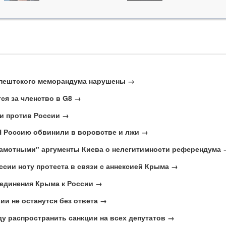
апештского меморандума нарушены →
ся за членство в G8 →
и против России →
Н Россию обвинили в воровстве и лжи →
рамотными" аргументы Киева о нелегитимности референдума 
сии ноту протеста в связи с аннексией Крыма →
оединения Крыма к России →
ии не останутся без ответа →
у распространить санкции на всех депутатов →