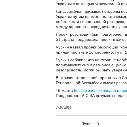
Украины с помощью угрозы силой или
Генассамблея призывает стороны не
Украины путем прямого политическог
действиям и воинственной риторике, 
международных посреднических усил
Проект резолюции был подготовлен д
51 страна поддержала проект в качес
Чуркин назвал проект резолюции "кон
принципиальные договоренности от 2
Чуркин добавил, что на Украине нео
политических сил и регионов с целью
безопасность, могли бы быть уверен
В отличие от решений, принятых в С
Генеральной Ассамблеи имеют реком
16 марта
Россия заблокировала при
Предложенный США документ поддерж
27.03.2014
Tweet
0
Нравится