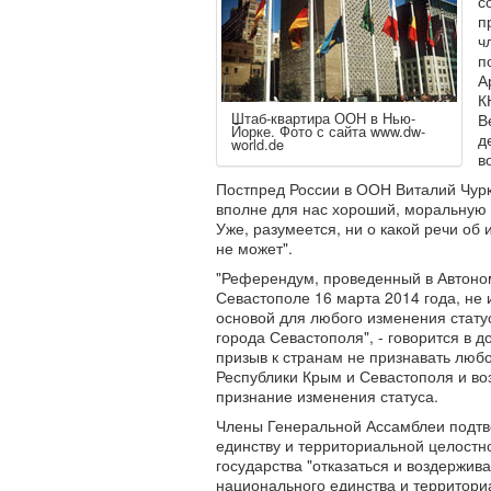
с
п
ч
п
А
К
Штаб-квартира ООН в Нью-
В
Йорке. Фото с сайта www.dw-
д
world.de
в
Постпред России в ООН Виталий Чурки
вполне для нас хороший, моральную
Уже, разумеется, ни о какой речи об 
не может".
"Референдум, проведенный в Автоно
Севастополе 16 марта 2014 года, не 
основой для любого изменения стату
города Севастополя", - говорится в 
призыв к странам не признавать люб
Республики Крым и Севастополя и во
признание изменения статуса.
Члены Генеральной Ассамблеи подтве
единству и территориальной целостн
государства "отказаться и воздержив
национального единства и территори