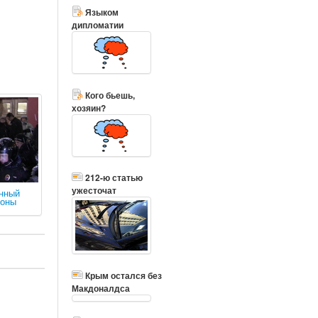
Языком
дипломатии
Кого бьешь,
хозяин?
212-ю статью
ужесточат
енный
роны
Крым остался без
Макдоналдса