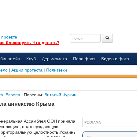
 проекте
ас блокируют. Что делать?
убинштейн
Клуб
Дерьмометр
Пара фраз
Видео и фото
дело
|
Акции протеста
|
Политзеки
ка
,
Европа
| Персоны:
Виталий Чуркин
ла аннексию Крыма
енеральная Ассамблея ООН приняла
РЕКЛАМА
езолюцию, подтверждающую
ерриториальную целостность Украины,