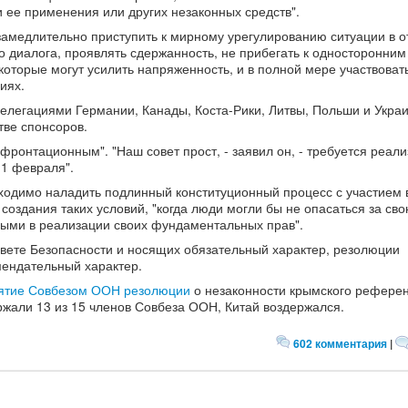
 ее применения или других незаконных средств".
замедлительно приступить к мирному урегулированию ситуации в 
о диалога, проявлять сдержанность, не прибегать к односторонним
которые могут усилить напряженность, и в полной мере участвовать
иях.
елегациями Германии, Канады, Коста-Рики, Литвы, Польши и Укра
тве спонсоров.
фронтационным". "Наш совет прост, - заявил он, - требуется реали
1 февраля".
бходимо наладить подлинный конституционный процесс с участием 
 создания таких условий, "когда люди могли бы не опасаться за сво
ными в реализации своих фундаментальных прав".
овете Безопасности и носящих обязательный характер, резолюции
ендательный характер.
нятие Совбезом ООН резолюции
о незаконности крымского рефере
али 13 из 15 членов Совбеза ООН, Китай воздержался.
602 комментария
|