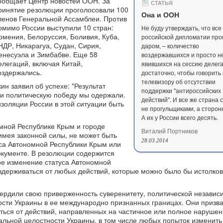
ообщает Центр новостей ООН. За
СТАТЬЯ
ринятие резолюции проголосовали 100
Она и ООН
ленов Генеральной Ассамблеи. Против
омимо России выступили 10 стран:
Не буду утверждать, что все
рмения, Белоруссия, Боливия, Куба,
российской дипломатии про
НДР, Никарагуа, Судан, Сирия,
даром, – количество
енесуэла и Зимбабве. Еще 58
воздержавшихся и просто н
елегаций, включая Китай,
явившихся на сессию делег
оздержались.
достаточно, чтобы говорить
телевизору об отсутствии
н заявил об успехе: "Результат
поддержки "антироссийских
 и политическую победу мы одержали.
действий". И все же страна 
изоляции России в этой ситуации быть
не прогульщиками, а сторон
А их у России всего десять.
мной Республике Крым и городе
Виталий Портников
имея законной силы, не может быть
28.03.2014
са Автономной Республики Крым или
документе. В резолюции содержится
ое изменение статуса Автономной
здерживаться от любых действий, которые можно было бы истолков
рдили свою приверженность суверенитету, политической независ
ости Украины в ее международно признанных границах. Они призва
аться от действий, направленных на частичное или полное наруше
альной целостности Украины, в том числе любых попыток изменить