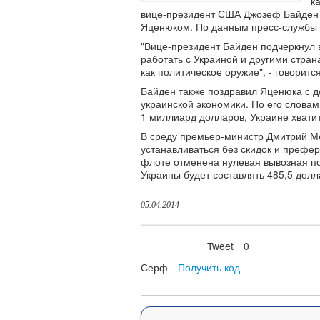
к
вице-президент США Джозеф Байден 
Яценюком. По данным пресс-службы Б
"Вице-президент Байден подчеркнул
работать с Украиной и другими стран
как политическое оружие", - говоритс
Байден также поздравил Яценюка с 
украинской экономики. По его слова
1 миллиард долларов, Украине хвати
В среду премьер-министр Дмитрий Ме
устанавливаться без скидок и префе
флоте отменена нулевая вывозная по
Украины будет составлять 485,5 долл
05.04.2014
Tweet
0
Нравится
Серф
Получить код