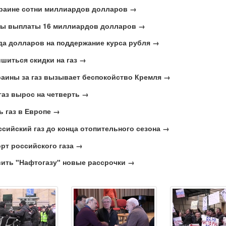
краине сотни миллиардов долларов →
ины выплаты 16 миллиардов долларов →
да долларов на поддержание курса рубля →
ишиться скидки на газ →
раины за газ вызывает беспокойство Кремля →
газ вырос на четверть →
ь газ в Европе →
ссийский газ до конца отопительного сезона →
рт российского газа →
вить "Нафтогазу" новые рассрочки →