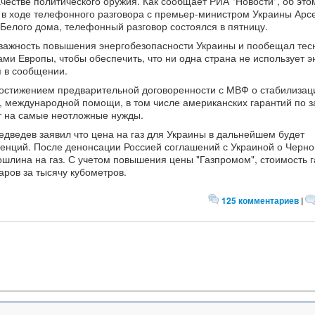
ачестве политического оружия. Как сообщает РИА "Новости", об это
в ходе телефонного разговора с премьер-министром Украины Арс
елого дома, телефонный разговор состоялся в пятницу.
 важность повышения энергобезопасности Украины и пообещал тес
ами Европы, чтобы обеспечить, что ни одна страна не использует 
я в сообщении.
достижением предварительной договоренности с МВФ о стабилизац
м, международной помощи, в том числе американских гарантий по 
т на самые неотложные нужды.
дведев заявил что цена на газ для Украины в дальнейшем будет
ренций. После денонсации Россией соглашений с Украиной о Черн
шлина на газ. С учетом повышения цены "Газпромом", стоимость г
аров за тысячу кубометров.
125 комментариев
|