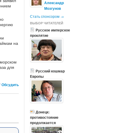
м заявил
Александр
ением
Мозгунов
Стать спонсором →
но
ВЫБОР ЧИТАТЕЛЕЙ
энергию
Русское имперское
проклятие
ии
займам на
оморском
аза для
Русский кошмар
Европы
Обсудить
Донецк:
противостояние
продолжается