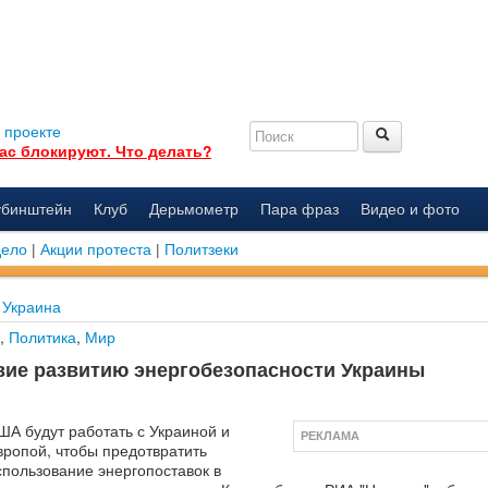
 проекте
ас блокируют. Что делать?
убинштейн
Клуб
Дерьмометр
Пара фраз
Видео и фото
дело
|
Акции протеста
|
Политзеки
Украина
,
Политика
,
Мир
вие развитию энергобезопасности Украины
ША будут работать с Украиной и
РЕКЛАМА
вропой, чтобы предотвратить
спользование энергопоставок в