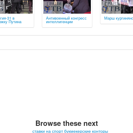
гия-31 в
Антивоенный конгресс
Марш кургинян
ржку Путина
интеллигенции
Browse these next
ставки на спорт букмекерские конторы