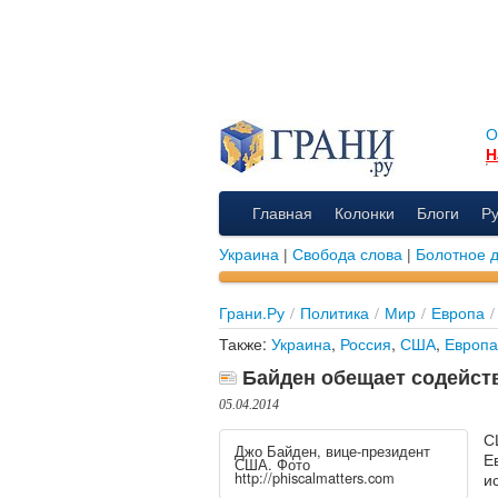
О
Н
Главная
Колонки
Блоги
Р
Украина
|
Свобода слова
|
Болотное 
Грани.Ру
/
Политика
/
Мир
/
Европа
/
Также:
Украина
,
Россия
,
США
,
Европа
Байден обещает содейст
05.04.2014
С
Джо Байден, вице-президент
Е
США. Фото
http://phiscalmatters.com
и