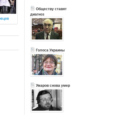
Обществу ставят
диагноз
овцев
Голоса Украины
Умаров снова умер