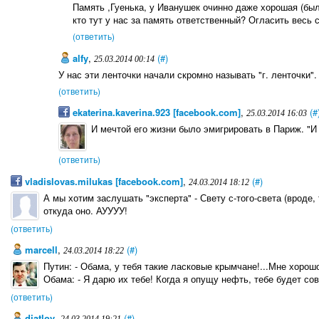
Память ,Гуенька, у Иванушек очинно даже хорошая (был
кто тут у нас за память ответственный? Огласить весь с
(ответить)
alfy
,
(#)
25.03.2014 00:14
У нас эти ленточки начали скромно называть "г. ленточки".
(ответить)
ekaterina.kaverina.923 [facebook.com]
,
(#
25.03.2014 16:03
И мечтой его жизни было эмигрировать в Париж. "И
(ответить)
vladislovas.milukas [facebook.com]
,
(#)
24.03.2014 18:12
А мы хотим заслушать "эксперта" - Свету с-того-света (вроде, 
откуда оно. АУУУУ!
(ответить)
marcell
,
(#)
24.03.2014 18:22
Путин: - Обама, у тебя такие ласковые крымчане!...Мне хорош
Обама: - Я дарю их тебе! Когда я опущу нефть, тебе будет со
(ответить)
djatlov
,
(#)