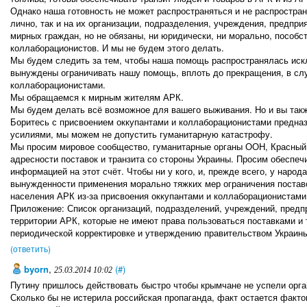
Однако наша готовность не может распространяться и не распростран
лично, так и на их организации, подразделения, учреждения, предпр
мирных граждан, но не обязаны, ни юридически, ни морально, пособс
коллаборационистов. И мы не будем этого делать.
Мы будем следить за тем, чтобы наша помощь распространялась иск
вынуждены ограничивать нашу помощь, вплоть до прекращения, в сл
коллаборационистами.
Мы обращаемся к мирным жителям АРК.
Мы будем делать всё возможное для вашего выживания. Но и вы так
Боритесь с присвоением оккупантами и коллаборационистами предназ
усилиями, мы можем не допустить гуманитарную катастрофу.
Мы просим мировое сообщество, гуманитарные органы ООН, Красный 
адресности поставок и транзита со стороны Украины. Просим обеспеч
информацией на этот счёт. Чтобы ни у кого, и, прежде всего, у народ
вынужденности применения морально тяжких мер ограничения поставо
населения АРК из-за присвоения оккупантами и коллаборационистами
Приложение: Список организаций, подразделений, учреждений, предп
территории АРК, которые не имеют права пользоваться поставками и 
периодической корректировке и утверждению правительством Украин
(ответить)
byorn
,
(#)
25.03.2014 10:02
Путину пришлось действовать быстро чтобы крымчане не успели орга
Сколько бы не истерила российская пропаганда, факт остается фактом