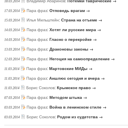
Владимир Абаринов
:
Потемки таврические →
18.03.2014
Пара фраз
:
Отповедь врагам →
17.03.2014
Илья Мильштейн
:
Страна на отъеме →
15.03.2014
Пара фраз
:
Хотят ли русские мира →
14.03.2014
Пара фраз
:
Гласно о перекройке →
14.03.2014
Пара фраз
:
Драконовы законы →
13.03.2014
Пара фраз
:
Негоция на самоопределение →
12.03.2014
Пара фраз
:
Мартовские МИДы →
11.03.2014
Пара фраз
:
Аншлюс сегодня и вчера →
11.03.2014
Борис Соколов
:
Крымское право →
11.03.2014
Пара фраз
:
Методом штыка →
07.03.2014
Пара фраз
:
Война в ленинском стиле →
03.03.2014
Борис Соколов
:
Родом из судетства →
03.03.2014