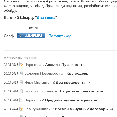
Баба-яга.
Спасибо на добром слове, сынок. Конечно, обманщица.
же это видано, чтобы добрые люди над нами, разбойничками, ве
обойду.
Евгений Шварц. "
Два клена
"
Tweet
0
Нравится
Серф
Получить код
МАТЕРИАЛЫ ПО ТЕМЕ
Пара фраз
:
Аншлюс Пушкина →
23.03.2014
Валерия Новодворская
:
Крымодеры →
20.03.2014
Илья Мильштейн
:
Два прецедента →
20.03.2014
Виталий Портников
:
Национал-предатель →
19.03.2014
Пара фраз
:
Предтеча путинской речи →
18.03.2014
Лев Рубинштейн
:
Времен минувших договоры →
18.03.2014