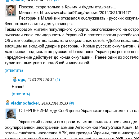
24.03.2014 19:21
Похоже, скоро только в Крыму и будем отдыхать...
Миленько: http://www.charter97.org/ru/news/2014/3/21/91447/
Ресторан в Малайзии отказался обслуживать «русских оккупа
бесплатные напитки для украинцев.
Таким образом жители популярного курорта, расположенного на остр
выразили свою солидарность с Украиной и протест против российского
Об этом сообщают пользователи социальных сетей. «Добро пожаловать
висящем на входной двери в ресторан. - Кроме русских оккупантов». Д
лаконичная надпись и по-русски: «Пошел вон». Украинцам ресторан пр
«предложение действует до конца оккупации». Ранее один из хостело
туристов, выступил с подобной инициативой.
(ответить)
ugs
,
(#)
24.03.2014 20:31
Браво!
(ответить)
vladmodfacker
,
(#)
24.03.2014 19:33
С ТЕРПЕНИЕМ жду Сообщения Украинского правительства сл
=============================
Украинский народ и его правительство приложат все силы дл
оккупированной иностранной армией Автономной Республике Крым. Мы
готовы снабжать население АРК, как граждан Украины, так и иностран
топлива, готовы обеспечивать транзит людей и товаров в АРК и из АР