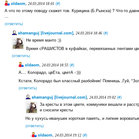
oldaom
,
(#)
24.03.2014 18:01
А что по этому поводу скажет тов. Курицина (Б.Рынска) ? Что-то дав
...
(ответить)
shamanguj [livejournal.com]
,
(#)
24.03.2014 18:46
Не время манто ;))
Время сРАШИСТОВ в куфайках, перевязанных лентами цве
(ответить)
oldaom
,
(#)
24.03.2014 18:55
А.... Колорадо, цвЕта, цветА -:)))
Кстати, Колорадо был классный разбойник! Помнишь ,Гуй, "Зо
(ответить)
shamanguj [livejournal.com]
,
(#)
24.03.2014 19:02
За кресты в этом цвете, коммуняки вешали и расст
и сносили кресты
Но у хухусь-иванушек короткая память, и липкие вороватые
(ответить)
oldaom
,
(#)
24.03.2014 19:12