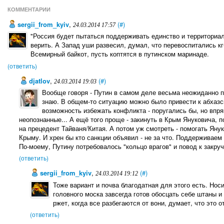
КОММЕНТАРИИ
sergii_from_kyiv
,
(#)
24.03.2014 17:57
"Россия будет пытаться поддерживать единство и территориал
верить. А Запад уши развесил, думал, что перевоспитались к
Всемирный байкот, пусть коптятся в путинском маринаде.
(ответить)
djatlov
,
(#)
24.03.2014 19:03
Вообще говоря - Путин в самом деле весьма неожиданно п
знаю. В общем-то ситуацию можно было привести к абхазс
возможность избежать конфликта - поругались бы, но впр
неопознанные... А ещё того проще - закинуть в Крым Януковича, п
на прецедент Тайваня/Китая. А потом уж смотреть - помогать Яну
Крыму. И хрен бы кто санкции объявил - не за что. Поддерживаем
По-моему, Путину потребовалось "кольцо врагов" и повод к закруч
(ответить)
sergii_from_kyiv
,
(#)
24.03.2014 19:12
Тоже вариант и почва благодатная для этого есть. Но
головного моска завсегда готов обосцать себе штаны и
ржет, когда все разбегаются от вони, думает, что это о
(ответить)