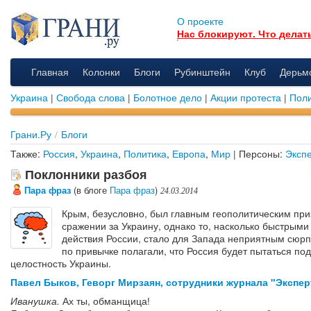
О проекте
Нас блокируют. Что делат
Главная
Колонки
Блоги
Рубинштейн
Клуб
Дерьм
Украина
|
Свобода слова
|
Болотное дело
|
Акции протеста
|
Поли
Грани.Ру
/
Блоги
Также:
Россия
,
Украина
,
Политика
,
Европа
,
Мир
| Персоны:
Эксп
Поклонники разбоя
Пара фраз
(в блоге
Пара фраз
)
24.03.2014
Крым, безусловно, был главным геополитическим при
сражении за Украину, однако то, насколько быстрыми
действия России, стало для Запада неприятным сюр
по привычке полагали, что Россия будет пытаться п
целостность Украины.
Павел Быков, Геворг Мирзаян, сотрудники журнала "Экспер
Иванушка.
Ах ты, обманщица!