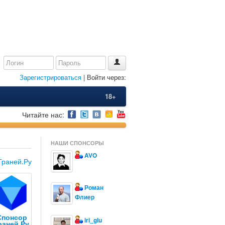
Зарегистрироваться
| Войти через:
18+
Читайте нас:
НАШИ СПОНСОРЫ
AVO
Граней.Ру
Роман
Флиер
Спонсор
iri_glu
раней.Ру,