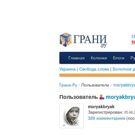
О
Н
Главная
Колонки
Блоги
Р
Украина
|
Свобода слова
|
Болотное 
Грани.Ру
/
Пользователи
/
moryakbry
Пользователь
moryakbry
moryakbryak
Зарегистрирован:
05.04.
326 комментариев
(пос