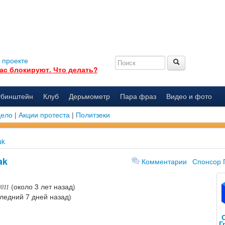
 проекте
ас блокируют. Что делать?
убинштейн
Клуб
Дерьмометр
Пара фраз
Видео и фото
дело
|
Акции протеста
|
Политзеки
ak
ak
Комментарии
Спонсор 
(около 3 лет назад)
2011
ледний 7 дней назад)
Г