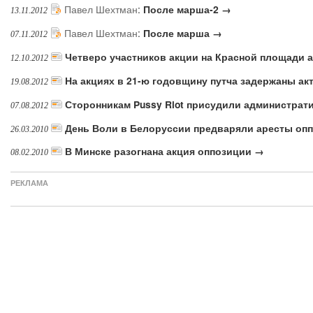
Павел Шехтман
:
После марша-2 →
13.11.2012
Павел Шехтман
:
После марша →
07.11.2012
Четверо участников акции на Красной площади а
12.10.2012
На акциях в 21-ю годовщину путча задержаны ак
19.08.2012
Сторонникам Pussy Riot присудили администра
07.08.2012
День Воли в Белоруссии предваряли аресты оп
26.03.2010
В Минске разогнана акция оппозиции →
08.02.2010
РЕКЛАМА