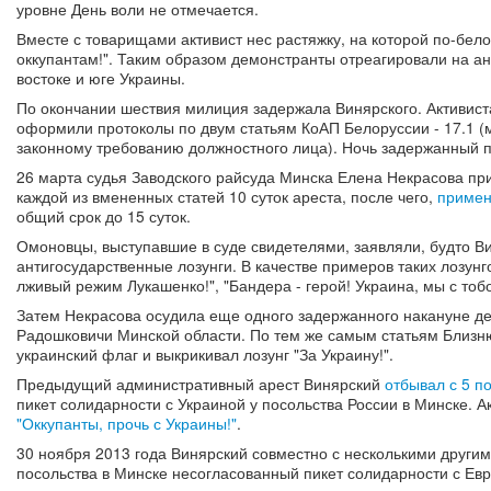
уровне День воли не отмечается.
Вместе с товарищами активист нес растяжку, на которой по-бе
оккупантам!". Таким образом демонстранты отреагировали на а
востоке и юге Украины.
По окончании шествия милиция задержала Винярского. Активиста
оформили протоколы по двум статьям КоАП Белоруссии - 17.1 (м
законному требованию должностного лица). Ночь задержанный 
26 марта судья Заводского райсуда Минска Елена Некрасова пр
каждой из вмененных статей 10 суток ареста, после чего,
примен
общий срок до 15 суток.
Омоновцы, выступавшие в суде свидетелями, заявляли, будто В
антигосударственные лозунги. В качестве примеров таких лозунг
лживый режим Лукашенко!", "Бандера - герой! Украина, мы с тобо
Затем Некрасова осудила еще одного задержанного накануне де
Радошковичи Минской области. По тем же самым статьям Близнюк
украинский флаг и выкрикивал лозунг "За Украину!".
Предыдущий административный арест Винярский
отбывал с 5 п
пикет солидарности с Украиной у посольства России в Минске. А
"Оккупанты, прочь с Украины!"
.
30 ноября 2013 года Винярский совместно с несколькими други
посольства в Минске несогласованный пикет солидарности с Ев