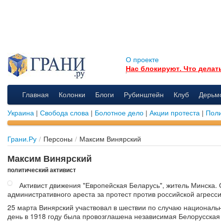
О проекте
Нас блокируют. Что делат
Главная
Колонки
Блоги
Рубинштейн
Клуб
Дерьм
Украина
|
Свобода слова
|
Болотное дело
|
Акции протеста
|
Поли
Грани.Ру
/
Персоны
/
Максим Винярский
Максим Винярский
политический активист
Активист движения "Европейская Беларусь", житель Минска. 
административного ареста за протест против российской агресси
25 марта Винярский участвовал в шествии по случаю национальн
день в 1918 году была провозглашена независимая Белорусская