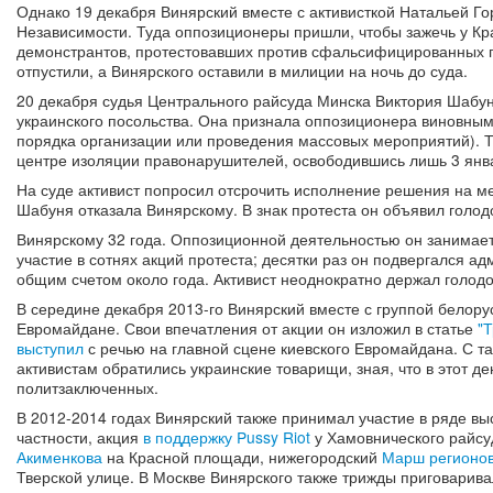
Однако 19 декабря Винярский вместе с активисткой Натальей Г
Независимости. Туда оппозиционеры пришли, чтобы зажечь у Кра
демонстрантов, протестовавших против сфальсифицированных пр
отпустили, а Винярского оставили в милиции на ночь до суда.
20 декабря судья Центрального райсуда Минска Виктория Шабуня 
украинского посольства. Она признала оппозиционера виновным
порядка организации или проведения массовых мероприятий). Т
центре изоляции правонарушителей, освободившись лишь 3 янва
На суде активист попросил отсрочить исполнение решения на м
Шабуня отказала Винярскому. В знак протеста он объявил голод
Винярскому 32 года. Оппозиционной деятельностью он занимаетс
участие в сотнях акций протеста; десятки раз он подвергался 
общим счетом около года. Активист неоднократно держал голодов
В середине декабря 2013-го Винярский вместе с группой белорус
Евромайдане. Свои впечатления от акции он изложил в статье
"
выступил
с речью на главной сцене киевского Евромайдана. С т
активистам обратились украинские товарищи, зная, что в этот д
политзаключенных.
В 2012-2014 годах Винярский также принимал участие в ряде вы
частности, акция
в поддержку Pussy Riot
у Хамовнического райсу
Акименкова
на Красной площади, нижегородский
Марш регионо
Тверской улице. В Москве Винярского также трижды приговарив