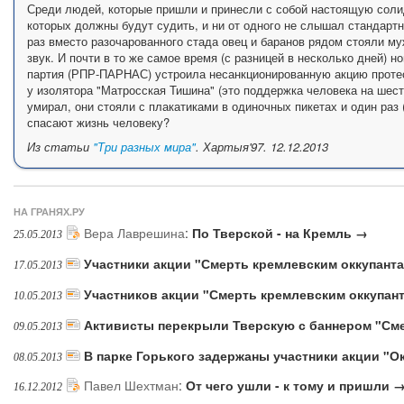
Среди людей, которые пришли и принесли с собой настоящую соли
которых должны будут судить, и ни от одного не слышал стандарт
раз вместо разочарованного стада овец и баранов рядом стояли му
звук. И почти в то же самое время (с разницей в несколько дней) н
партия (РПР-ПАРНАС) устроила несанкционированную акцию протест
у изолятора "Матросская Тишина" (это поддержка человека на шест
умирал, они стояли с плакатиками в одиночных пикетах и один раз 
спасают жизнь человеку?
Из статьи
"Три разных мира"
. Хартыя'97. 12.12.2013
НА ГРАНЯХ.РУ
Вера Лаврешина
:
По Тверской - на Кремль →
25.05.2013
Участники акции "Смерть кремлевским оккупант
17.05.2013
Участников акции "Смерть кремлевским оккупан
10.05.2013
Активисты перекрыли Тверскую с баннером "См
09.05.2013
В парке Горького задержаны участники акции "О
08.05.2013
Павел Шехтман
:
От чего ушли - к тому и пришли 
16.12.2012