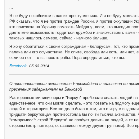
...
Я не буду пособником в ваших преступлениях. И я не буду молчать
РФ сказать, что я не против граждан России, я против оккупации У
кто приезжал на Украину помогать Майдану, всем, кто выходил прот
даете мне возможность гордиться дружбой и знакомством с вами - 
таковых нашлось семеро, сейчас - намного больше.
Я хочу обратиться к своим согражданам - белорусам. Тот, кто пром
палача или его соучастника. Не спите, свобода или есть, или нет, е
если ее нет - то вы просто рабы. Пора определиться, кто вы.
Facebook
. 05.03.2014
О противостоянии активистов Евромайдана и силовиков во врем
пресечения задержанным на Банковой
Растерянные милиционеры и "Беркут" пробовали хватать людей на 
единственное, что они могли сделать, - это позвать на подмогу ещ
людей с территории. Все же дело было в том, что в игру с выдавли
тридцати беркутовцам противостояла бы почти тысяча активистов.
"компромисс": строй "Беркута" не пробует давить на людей, а те 
стороны (метр-полтора, оставшиеся между двумя группами). Все пр
...