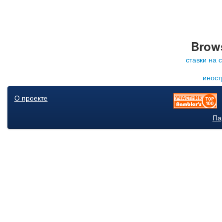
Brows
ставки на 
иност
О проекте
Па