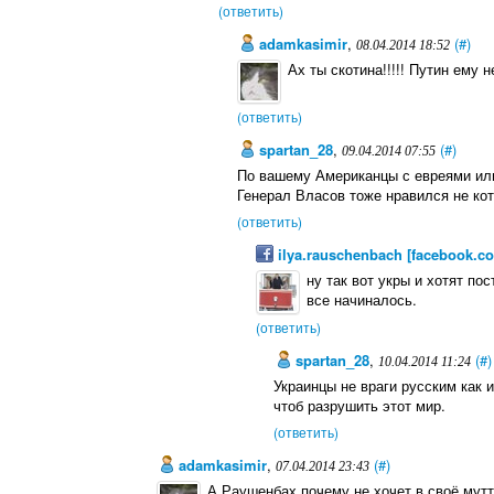
(ответить)
adamkasimir
,
(#)
08.04.2014 18:52
Ах ты скотина!!!!! Путин ему н
(ответить)
spartan_28
,
(#)
09.04.2014 07:55
По вашему Американцы с евреями или
Генерал Власов тоже нравился не кот
(ответить)
ilya.rauschenbach [facebook.c
ну так вот укры и хотят пос
все начиналось.
(ответить)
spartan_28
,
(#)
10.04.2014 11:24
Украинцы не враги русским как и
чтоб разрушить этот мир.
(ответить)
adamkasimir
,
(#)
07.04.2014 23:43
А Раушенбах почему не хочет в своё мутт