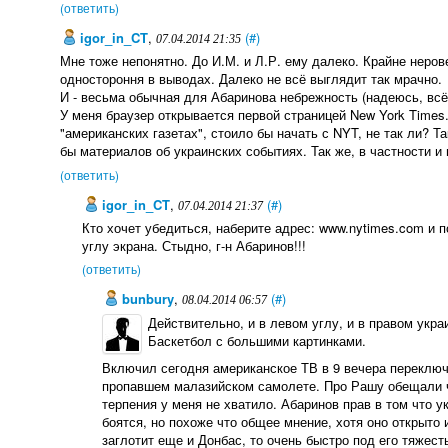
(ответить)
igor_in_CT
,
(#)
07.04.2014 21:35
Мне тоже непонятно. До И.М. и Л.Р. ему далеко. Крайне нерове
одностороння в выводах. Далеко не всё выглядит так мрачно.
И - весьма обычная для Абаринова небрежность (надеюсь, всё 
У меня браузер открывается первой страницей New York Times.
"американских газетах", стоило бы начать с NYT, не так ли? Та
бы материалов об украинских событиях. Так же, в частности и
(ответить)
igor_in_CT
,
(#)
07.04.2014 21:37
Кто хочет убедиться, наберите адрес: www.nytimes.com и 
углу экрана. Стыдно, г-н Абаринов!!!
(ответить)
bunbury
,
(#)
08.04.2014 06:57
Действительно, и в левом углу, и в правом укр
Баскетбол с большими картинками.
Включил сегодня американское ТВ в 9 вечера переклю
пропавшем малазийском самолете. Про Рашу обещали че
терпения у меня не хватило. Абаринов прав в том что у
боятся, но похоже что общее мнение, хотя оно открыто 
заглотит еще и Донбас, то очень быстро под его тяжес