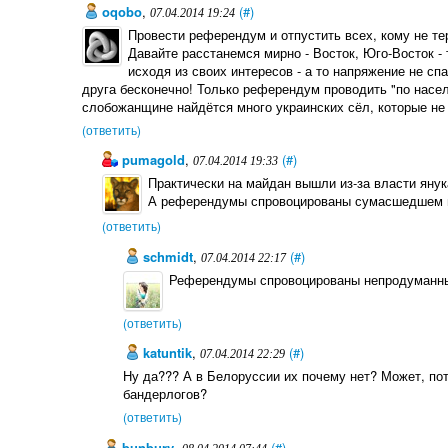
oqobo
,
(#)
07.04.2014 19:24
Провести референдум и отпустить всех, кому не тер
Давайте расстанемся мирно - Восток, Юго-Восток - 
исходя из своих интересов - а то напряжение не сп
друга бесконечно! Только референдум проводить "по насел
слобожанщине найдётся много украинских сёл, которые не 
(ответить)
pumagold
,
(#)
07.04.2014 19:33
Практически на майдан вышли из-за власти янук
А референдумы спровоцированы сумасшедшем 
(ответить)
schmidt
,
(#)
07.04.2014 22:17
Референдумы спровоцированы непродуманны
(ответить)
katuntik
,
(#)
07.04.2014 22:29
Ну да??? А в Белоруссии их почему нет? Может, по
бандерлогов?
(ответить)
bunbury
,
(#)