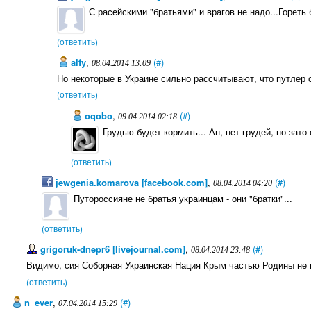
С расейскими "братьями" и врагов не надо...Гореть 
(ответить)
alfy
,
(#)
08.04.2014 13:09
Но некоторые в Украине сильно рассчитывают, что путлер 
(ответить)
oqobo
,
(#)
09.04.2014 02:18
Грудью будет кормить... Ан, нет грудей, но зато
(ответить)
jewgenia.komarova [facebook.com]
,
(#)
08.04.2014 04:20
Путороссияне не братья украинцам - они "братки"...
(ответить)
grigoruk-dnepr6 [livejournal.com]
,
(#)
08.04.2014 23:48
Видимо, сия Соборная Украинская Нация Крым частью Родины не п
(ответить)
n_ever
,
(#)
07.04.2014 15:29