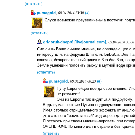
(ответить)
pumagold
,
(#)
08.04.2014 23:30
Слухи возможно преувеличены,а поступки подт
(ответить)
grigoruk-dnepr6 [livejournal.com]
,
09.04.2014 00:00
Сие лишь Ваше личное мнение, не совпадающее с 
интересу для, на форумы Шпигеля, БиБиСи, Эль Паис
конечно, безнравственный циник и бла бла бла, но п
Земле умеющий половить рыбку в мутной воде кризис
(ответить)
pumagold
,
(#)
09.04.2014 00:23
Ну ,у Европейцев всегда свое мнение. Ин
не разумеет".
Они из Европы так видят ,а я по-другому.
Ведь сумасшествие Путина подразумевает кавыч
Имея столько отрицательного эффекта от аншлюс
,что этот его "расчетливый" ход хорош для умней
Я остаюсь при своем мнении--воровать при пожар
ОЧЕНЬ -ОЧЕНЬ много дел в стране и без Крыма 
(ответить)