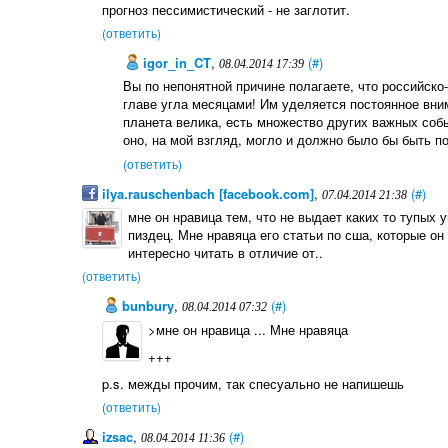
прогноз пессимистический - не заглотит.
(ответить)
igor_in_CT
,
(#)
08.04.2014 17:39
Вы по непонятной причине полагаете, что российск
главе угла месяцами! Им уделяется постоянное вним
планета велика, есть множество других важных собы
оно, на мой взгляд, могло и должно было бы быть по
(ответить)
ilya.rauschenbach [facebook.com]
,
(#)
07.04.2014 21:38
мне он нравица тем, что не выдает каких то тупых 
пиздец. Мне нравяца его статьи по сша, которые о
интересно читать в отличие от..
(ответить)
bunbury
,
(#)
08.04.2014 07:32
>мне он нравица ... Мне нравяца
+++
p.s. межды прочим, так спесуально не напишешь
(ответить)
izsac
,
(#)
08.04.2014 11:36