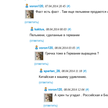
voron120
,
(#)
07.04.2014 20:45
Фахт есть фахт . Там еще пельмени продаются и
(ответить)
kaktus
,
(#)
08.04.2014 00:03
Пельмени, сделанные в германии
(ответить)
voron120
,
(#)
08.04.2014 03:05
Гречка тоже в Германии выращена ?
(ответить)
spartan_28
,
(#)
08.04.2014 11:18
Китайская к вашему удивлению.
(ответить)
voron120
,
(#)
08.04.2014 12:04
А хрен ты угадал . Российская и Бе
(ответить)