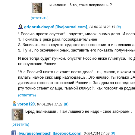
... и калаши . Что, тоже покупаешь ?
(ответить)
grigoruk-dnepr6 [livejournal.com]
,
(#)
08.04.2014 23:15
" Россию просто опустят" - опустят, милок, знамо дело. И все
1. Поймать в реке рака посообразительнее
2. Записать его в кружок художественного свиста и в секцию 
3. Ну и , по окончании оных, заставить его показать полученны
И все тогда будет пучком, опустят Россию ниже плинтуса. Но 
не опускание России.
"А с Россией никто не хочет вести дела" - ты, милок, в каком
палаты намбе сикс мир наблюдаешь. Это ничаво, ты только З
динамики торговых отношений России с Западом за последние
рту точно станет слаще, "мамой клянус!", как говорят на роди
(ответить)
voron120
,
(#)
07.04.2014 17:21
Бред полнейший . Нам лишнего не надо - свое забираем .
(ответить)
ilya.rauschenbach [facebook.com]
,
(#)
07.04.2014 17:59