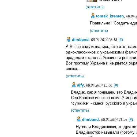
(ответить)
tomsk_kremen
,
08.04.
Правильно ! Создать еди
(ответить)
dimband
,
(#)
08.04.2014 03:18
А Вы не задумывались, что этот сам
одноклассников с украинскими фами
прадедам стало на Украине и решили
Вот поэтому Украина и не рвется обр
свежа...
(ответить)
alfy
,
(#)
08.04.2014 13:08
Владик, как я понимаю, это Владик
Сев.Кавказе испокон веку. У многи
"суржике" - смеси русского и украи
(ответить)
dimband
,
(#)
08.04.2014 21:56
Ну если Владикавказ, то другое
Владивосток называли (потому и