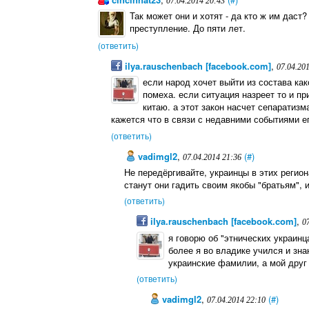
07.04.2014 20:43
Так может они и хотят - да кто ж им даст
преступление. До пяти лет.
(ответить)
ilya.rauschenbach [facebook.com]
,
07.04.20
если народ хочет выйти из состава как
помеха. если ситуация назреет то и п
китаю. а этот закон насчет сепаратизм
кажется что в связи с недавними событиями е
(ответить)
vadimgl2
,
(#)
07.04.2014 21:36
Не передёргивайте, украинцы в этих регион
станут они гадить своим якобы "братьям", и
(ответить)
ilya.rauschenbach [facebook.com]
,
0
я говорю об "этнических украинца
более я во владике учился и зн
украинские фамилии, а мой друг 
(ответить)
vadimgl2
,
(#)
07.04.2014 22:10