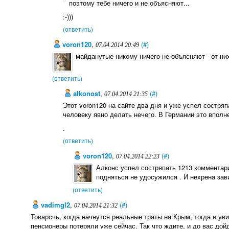
поэтому тебе ничего и не объясняют...
:-)))
(ответить)
voron120
,
(#)
07.04.2014 20:49
майданутые никому ничего не объясняют - от них
(ответить)
alkonost
,
(#)
07.04.2014 21:35
Этот voron120 на сайте два дня и уже успел состря
человеку явно делать нечего. В Германии это вполне
.
(ответить)
voron120
,
(#)
07.04.2014 22:23
Алконс успел состряпать 1213 комментар
подняться не удосужился . И нехрена зав
(ответить)
vadimgl2
,
(#)
07.04.2014 21:32
Товарсчь, когда начнутся реальные траты на Крым, тогда и ув
пенсионеры потеряли уже сейчас. Так что ждите, и до вас дой