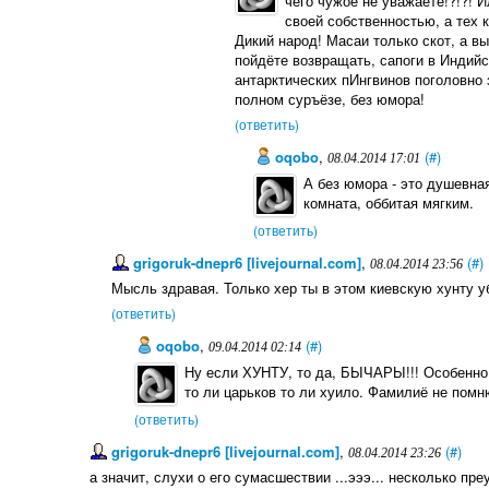
чего чужое не уважаете!?!?! 
своей собственностью, а тех 
Дикий народ! Масаи только скот, а в
пойдёте возвращать, сапоги в Индий
антарктических пИнгвинов поголовно 
полном суръёзе, без юмора!
(ответить)
oqobo
,
(#)
08.04.2014 17:01
А без юмора - это душевная
комната, оббитая мягким.
(ответить)
grigoruk-dnepr6 [livejournal.com]
,
(#)
08.04.2014 23:56
Мысль здравая. Только хер ты в этом киевскую хунту у
(ответить)
oqobo
,
(#)
09.04.2014 02:14
Ну если ХУНТУ, то да, БЫЧАРЫ!!! Особенно в
то ли царьков то ли хуило. Фамилиё не помн
(ответить)
grigoruk-dnepr6 [livejournal.com]
,
(#)
08.04.2014 23:26
а значит, слухи о его сумасшествии ...эээ... несколько пр