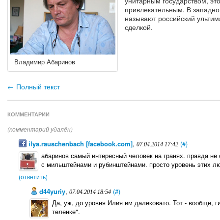
унитарным государством, эт
привлекательным. В западно
называют российский ультим
сделкой.
Владимир Абаринов
← Полный текст
КОММЕНТАРИИ
(комментарий удалён)
ilya.rauschenbach [facebook.com]
,
(#)
07.04.2014 17:42
абаринов самый интересный человек на гранях. правда не 
с мильштейнами и рубинштейнами. просто уровень этих л
(ответить)
d44yuriy
,
(#)
07.04.2014 18:54
Да, уж, до уровня Илия им далековато. Тот - вообще, 
теленке".