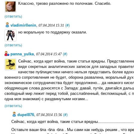
Классно, трезво разложено по полочкам. Спасибо.
(ответить)
vladimirIlenin
,
(#)
07.04.2014 15:31
но моральную то поддержку оказали.
(ответить)
panna_yulka
,
(#)
07.04.2014 15:47
Сейчас, когда идет война, такие статьи вредны. Представле
виде секретных аналитических записок для западных правитель
качестве публицистики ничего нельзя представить более вдох
военного сопротивления не будет, оборона развалена, моральный ду
экономическое сотрудничества будет продолжено... да никакого кисел
ободряющие слова доносятся с Запада: давай, путёк, двигайся дальш
свободный мир лежит перед тобой, расслабленный, беспомощный, с по
одна моя знакомая) с раздвинутыми ногами...
(ответить)
dupel876
,
(#)
07.04.2014 15:56
Сейчас, когда идет война, такие статьи вредны................................
Оставьте ваши бла -бла -бла . Мы сами как нибудь решим , что вре