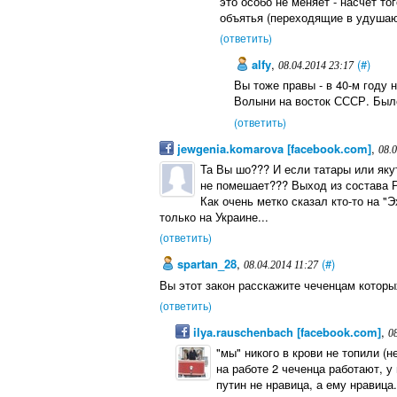
это особо не меняет - насчет то
объятья (переходящие в удушаю
(ответить)
alfy
,
(#)
08.04.2014 23:17
Вы тоже правы - в 40-м году 
Волыни на восток СССР. Было
(ответить)
jewgenia.komarova [facebook.com]
,
08.
Та Вы шо??? И если татары или якут
не помешает??? Выход из состава Р
Как очень метко сказал кто-то на 
только на Украине...
(ответить)
spartan_28
,
(#)
08.04.2014 11:27
Вы этот закон расскажите чеченцам которы
(ответить)
ilya.rauschenbach [facebook.com]
,
0
"мы" никого в крови не топили (н
на работе 2 чеченца работают, у
путин не нравица, а ему нравица.