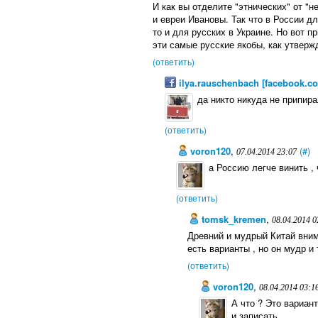
И как вы отделите "этнических" от "
и евреи Ивановы. Так что в России д
то и для русских в Украине. Но вот п
эти самые русские якобы, как утверж
(ответить)
ilya.rauschenbach [facebook.c
да никто никуда не припира
(ответить)
voron120
,
(#)
07.04.2014 23:07
а Россию легче винить ,
(ответить)
tomsk_kremen
,
08.04.2014 0
Древний и мудрый Китай вним
есть варианты , но он мудр и 
(ответить)
voron120
,
08.04.2014 03:1
А что ? Это вариан
и записать .