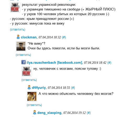
результат украинской революции:
- у украинцев тимошенко на свободе (+ ЖЫРНЫЙ ПЛЮС!)
- у укров 100 человек убитых из которых 20 русских (-)
- русских: крым принадлежит россии (+)
- у русских: минусов пока не вижу
(ответить)
clockman
,
(#)
07.04.2014 18:32
"Не вижу"?
Очки бы здесь помогли, если бы мозги были.
(ответить)
ilya.rauschenbach [facebook.com]
,
(#)
07.04.2014 18:42
ну, человечек с мозгами, поясни тупому :)
(ответить)
d44yuriy
,
(#)
07.04.2014 18:55
А что можно объяснить челеовеку без мозгов?
(ответить)
deng_xiaoping
,
(#)
07.04.2014 19:12