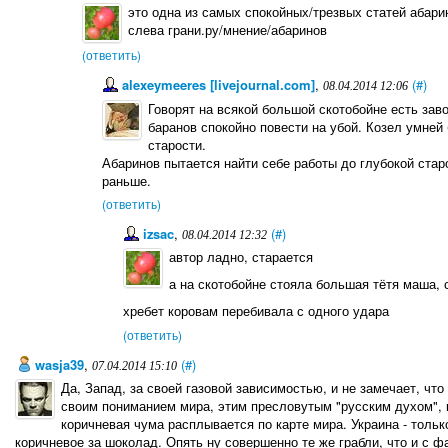
это одна из самых спокойных/трезвых статей абари
слева грани.ру/мнение/абаринов
(ответить)
alexeymeeres [livejournal.com]
,
(#)
08.04.2014 12:06
Говорят на всякой большой скотобойне есть за
баранов спокойно повести на убой. Козел умней 
старости.
Абаринов пытается найти себе работы до глубокой старо
раньше.
(ответить)
izsac
,
(#)
08.04.2014 12:32
автор ладно, старается
а на скотобойне стояла большая тётя маша,
хребет коровам перебивала с одного удара
(ответить)
wasja39
,
(#)
07.04.2014 15:10
Да, Запад, за своей газовой зависимостью, и не замечает, чт
своим пониманием мира, этим пресловутым "русским духом", 
коричневая чума расплывается по карте мира. Украина - только
коричневое за шоколад. Опять ну совершенно те же грабли, что и с ф