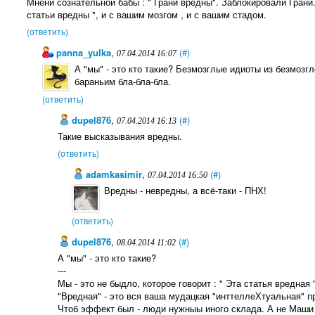
Мнени сознательной бабы : " Грани вредны". Заблокировали Грани
статьи вредны ", и с вашим мозгом , и с вашим стадом.
(ответить)
panna_yulka
,
(#)
07.04.2014 16:07
А "мы" - это кто такие? Безмозглые идиоты из безмозг
бараньим бла-бла-бла.
(ответить)
dupel876
,
(#)
07.04.2014 16:13
Такие высказывания вредны.
(ответить)
adamkasimir
,
(#)
07.04.2014 16:50
Вредны - невредны, а всё-таки - ПНХ!
(ответить)
dupel876
,
(#)
08.04.2014 11:02
А "мы" - это кто такие?
---
Мы - это не быдло, которое говорит : " Эта статья вредная "
"Вредная" - это вся ваша мудацкая "инттеллеХтуальная" п
Чтоб эффект был - люди нужныы иного склада. А не Маши