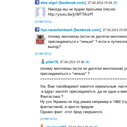
alex.algol [facebook.com]
,
(#)
07.04.2014 19:04
Никогда мы не будем братьями (песня)
http://youtu.be/jj1MTTArzPI
(ответить)
ilya.rauschenbach [facebook.com]
,
07.04.2014 19:09
почему миллионы (если не десятки миллионов
присоединиться к "неньке" ? если в путинск
выход?
(ответить)
piter18
,
(#)
07.04.2014 19:40
почему миллионы (если не десятки миллионов) ук
присоединиться к "неньке" ?
======================================
Хм, Вам такойвариант кажется нереальным -насчё
-а вдруг захотят присоединится, да не одни а вм
Фантастика ?
Ну ухо Украины из под рашки например в 1982 (г
фантастикой, а просто бредом.
Однако факт -этот бред свершился.
(ответить)
cincinnat23
,
(#)