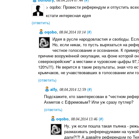
08.04.2014 07:44
> oqobo: Провести референдум и отпустить всех,
кстати интересная идея
(ответить)
oqobo
,
(#)
08.04.2014 10:14
Идея в русле народовластия и свободы. Если
Но, если никак, то пусть вырязаться на рефе
честное голосование и осознанное. К приме
причине вооружённой оккупации, на фоне которой он
северокорейские" а местами и чуровские цыфры 97,
120%!!!). Не верится в такие результаты, зная что е
крымчаков, не учавствовавших в голосовании или г
(ответить)
alfy
,
(#)
08.04.2014 12:59
Подскажите, кто заинтересован в "честном рефе
Ахметов с Ефремовым? Или уж сразу путлер?
(ответить)
oqobo
,
(#)
08.04.2014 13:46
Ну, уж если пошла такая пъянка - реж
размахивать референдумами на чужой 
дали?!?! А давайте референдум по Тюм