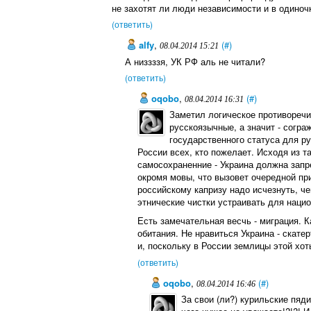
не захотят ли люди независимости и в одиноч
(ответить)
alfy
,
(#)
08.04.2014 15:21
А низзззя, УК РФ аль не читали?
(ответить)
oqobo
,
(#)
08.04.2014 16:31
Заметил логическое противоречи
русскоязычные, а значит - согра
государственного статуса для р
России всех, кто пожелает. Исходя из 
самосохраненние - Украина должна запр
окромя мовы, что вызовет очередной при
российскому капризу надо исчезнуть, чег
этнические чистки устраивать для наци
Есть замечательная весчь - миграция. 
обитания. Не нравиться Украина - скат
и, поскольку в России землицы этой хот
(ответить)
oqobo
,
(#)
08.04.2014 16:46
За свои (ли?) курильские пяд