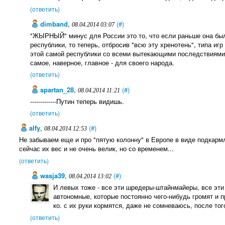
(ответить)
dimband
,
(#)
08.04.2014 03:07
"ЖЫРНЫЙ" минус для России это то, что если раньше она бы
республики, то теперь, отбросив "всю эту хренотень", типа иг
этой самой республики со всеми вытекающими последствиями 
самое, наверное, главное - для своего народа.
(ответить)
spartan_28
,
(#)
08.04.2014 11:21
-------------Путин теперь видишь.
(ответить)
alfy
,
(#)
08.04.2014 12:53
Не забываем еще и про "пятую колонну" в Европе в виде подкар
сейчас их вес и не очень велик, но со временем...
(ответить)
wasja39
,
(#)
08.04.2014 13:02
И левых тоже - все эти шредеры-штайнмайеры, все эти г
автономные, которые постоянно чего-нибудь громят и п
ко. с их руки кормятся, даже не сомневаюсь, после тог
(ответить)