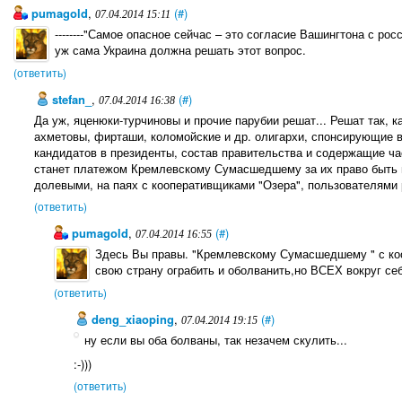
pumagold
,
(#)
07.04.2014 15:11
--------"Самое опасное сейчас – это согласие Вашингтона с рос
уж сама Украина должна решать этот вопрос.
(ответить)
stefan_
,
(#)
07.04.2014 16:38
Да уж, яценюки-турчиновы и прочие парубии решат... Решат так, к
ахметовы, фирташи, коломойские и др. олигархи, спонсирующие 
кандидатов в президенты, состав правительства и содержащие ча
станет платежом Кремлевскому Сумасшедшему за их право быть п
долевыми, на паях с кооперативщиками "Озера", пользователями
(ответить)
pumagold
,
(#)
07.04.2014 16:55
Здесь Вы правы. "Кремлевскому Сумасшедшему " с коо
свою страну ограбить и оболванить,но ВСЕХ вокруг себ
(ответить)
deng_xiaoping
,
(#)
07.04.2014 19:15
ну если вы оба болваны, так незачем скулить...
:-)))
(ответить)