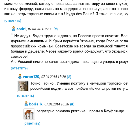
миллионов жизней, которую пришлось заплатить миру за свою глухоту
и этому фюреру, наживаясь по-мародерски на крови украинского народ
как же, ведь торговые связи и т.п.! Куда без Раши? Я тоже не знаю, к
(ответить)
andri
,
(#)
07.04.2014 15:36
Не дадут. Будет трудно и долго, но Россию просто опустят. Вс
дурными амбициями. И Крым вернётся Украине, когда Россия осла
пророссийских крымчан. Советские же всегда за колбасой тянутся
больше и дешевле. Через какое-то время обнаружат, что Украинска
совковое!
А с Россией никто не хочет вести дела - изоляция и упадок в резу
(ответить)
voron120
,
(#)
07.04.2014 17:20
Точно , точно . Именно поэтому в немецкой торговой с
российской водки , а вот прибалтийских шпротов нету ..
(ответить)
boris_k
,
(#)
07.04.2014 18:36
регулярно покупаю рижские шпрозы в Кауфлянде
(ответить)