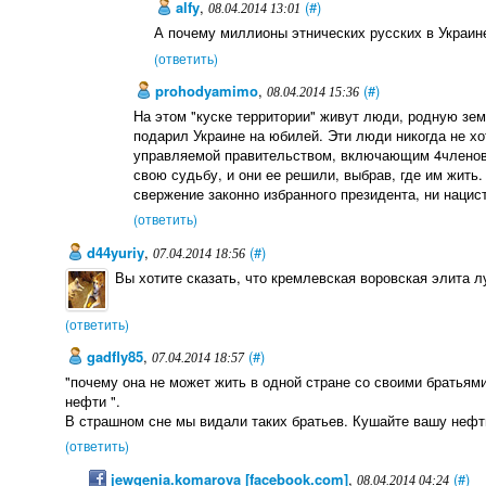
alfy
,
(#)
08.04.2014 13:01
А почему миллионы этнических русских в Украин
(ответить)
prohodyamimo
,
(#)
08.04.2014 15:36
На этом "куске территории" живут люди, родную з
подарил Украине на юбилей. Эти люди никогда не хот
управляемой правительством, включающим 4членов 
свою судьбу, и они ее решили, выбрав, где им жить
свержение законно избранного президента, ни нацист
(ответить)
d44yuriy
,
(#)
07.04.2014 18:56
Вы хотите сказать, что кремлевская воровская элита 
(ответить)
gadfly85
,
(#)
07.04.2014 18:57
"почему она не может жить в одной стране со своими братьям
нефти ".
В страшном сне мы видали таких братьев. Кушайте вашу нефт
(ответить)
jewgenia.komarova [facebook.com]
,
(#)
08.04.2014 04:24