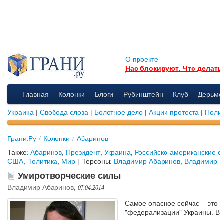
О проекте
Нас блокируют. Что делат
Главная
Колонки
Блоги
Рубинштейн
Клуб
Дерьм
Украина
|
Свобода слова
|
Болотное дело
|
Акции протеста
|
Поли
Грани.Ру
/
Колонки
/
Абаринов
Также:
Абаринов
,
Президент
,
Украина
,
Российско-американские 
США
,
Политика
,
Мир
| Персоны:
Владимир Абаринов
,
Владимир 
Умиротворческие силы
Владимир Абаринов
,
07.04.2014
Самое опасное сейчас – это
"федерализации" Украины. В 