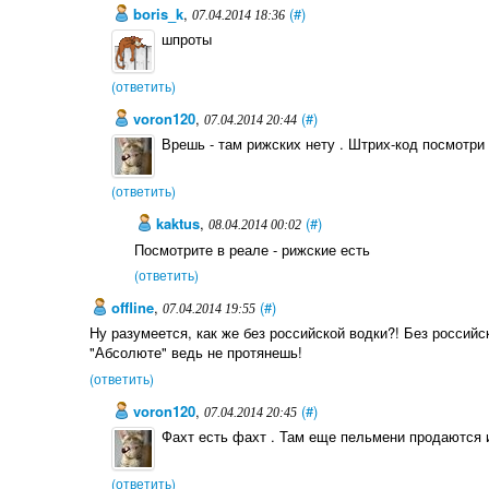
boris_k
,
(#)
07.04.2014 18:36
шпроты
(ответить)
voron120
,
(#)
07.04.2014 20:44
Врешь - там рижских нету . Штрих-код посмотри 
(ответить)
kaktus
,
(#)
08.04.2014 00:02
Посмотрите в реале - рижские есть
(ответить)
offline
,
(#)
07.04.2014 19:55
Ну разумеется, как же без российской водки?! Без россий
"Абсолюте" ведь не протянешь!
(ответить)
voron120
,
(#)
07.04.2014 20:45
Фахт есть фахт . Там еще пельмени продаются и
(ответить)