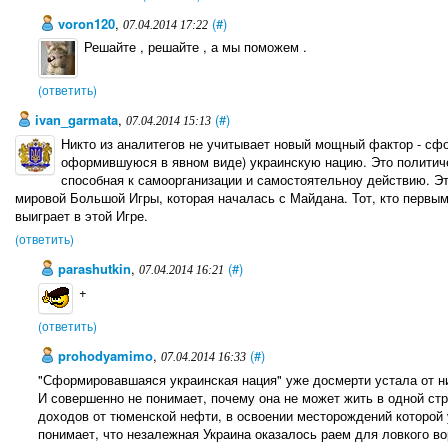
voron120
,
(#)
07.04.2014 17:22
Решайте , решайте , а мы поможем .
(ответить)
ivan_garmata
,
(#)
07.04.2014 15:13
Никто из аналитегов не учитывает новый мощный фактор - сф
оформившуюся в явном виде) украинскую нацию. Это политиче
способная к самоорганизации и самостоятельноу действию. Это
мировой Большой Игры, которая началась с Майдана. Тот, кто первым
выиграет в этой Игре.
(ответить)
parashutkin
,
(#)
07.04.2014 16:21
+
(ответить)
prohodyamimo
,
(#)
07.04.2014 16:33
"Сформировавшаяся украинская нация" уже досмерти устала от ни
И совершенно не понимает, почему она не может жить в одной ст
доходов от тюменской нефти, в освоении месторождений которой 
понимает, что незалежная Украина оказалось раем для ловкого во