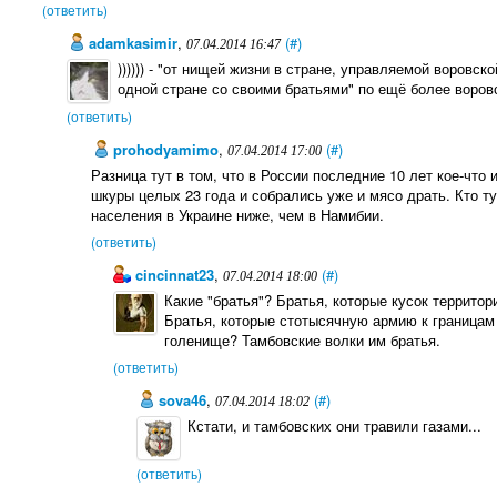
(ответить)
adamkasimir
,
(#)
07.04.2014 16:47
)))))) - "от нищей жизни в стране, управляемой воровск
одной стране со своими братьями" по ещё более воровс
(ответить)
prohodyamimo
,
(#)
07.04.2014 17:00
Разница тут в том, что в России последние 10 лет кое-что 
шкуры целых 23 года и собрались уже и мясо драть. Кто т
населения в Украине ниже, чем в Намибии.
(ответить)
cincinnat23
,
(#)
07.04.2014 18:00
Какие "братья"? Братья, которые кусок территор
Братья, которые стотысячную армию к границам 
голенище? Тамбовские волки им братья.
(ответить)
sova46
,
(#)
07.04.2014 18:02
Кстати, и тамбовских они травили газами...
(ответить)