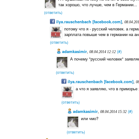
так хорошо, что лучше, чем в Германии...
(ответить)
ilya.rauschenbach [facebook.com]
,
08.04.20
потому что я - русский человек. а гер
зарплата повыше чем в германии на ана
(ответить)
adamkasimir
,
(#)
08.04.2014 12:12
А почему "русский человек" заявля
(ответить)
ilya.rauschenbach [facebook.com]
,
0
а что я заявляю, что в приморье
(ответить)
adamkasimir
,
(#)
08.04.2014 15:32
или чмо?
(ответить)