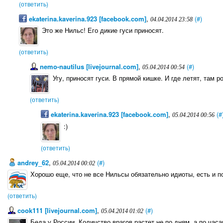
(ответить)
ekaterina.kaverina.923 [facebook.com]
,
(#)
04.04.2014 23:58
Это же Нильс! Его дикие гуси приносят.
(ответить)
nemo-nautilus [livejournal.com]
,
(#)
05.04.2014 00:54
Угу, приносят гуси. В прямой кишке. И где летят, там р
(ответить)
ekaterina.kaverina.923 [facebook.com]
,
(#
05.04.2014 00:56
:)
(ответить)
andrey_62
,
(#)
05.04.2014 00:02
Хорошо еще, что не все Нильсы обязательно идиоты, есть и по
(ответить)
cook111 [livejournal.com]
,
(#)
05.04.2014 01:02
Беда у России. Количство врагoв растет не по дням, а по час