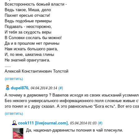
Всесторонность божьей власти -
Ведь такое, Миша, дело
Пахнет ересью отчасти!
Ведь подобные примеры
Подавать - неосторожно,
И тебя за скудость веры
В Соловки сослать бы можно!
Да и в прошлом нет причины
Нам искать большого ранга,
И, по мне, шматина глины
Не знатней орангутанга.
.....
Алексей Константинович Толстой
(ответить)
dupel876
,
(#)
04.04.2014 20:14
А почему в дермометр ? Вавилов исходя из своих изысканий усомнил
Без некоего универсального информационного поля сложные живые стр
это понял и с дуру сказал. А это равносильно "Бога есть". Вот его с
(ответить)
cook111 [livejournal.com]
,
(#)
05.04.2014 01:03
Да, национал-дарвинисты полония в чай плеснули.