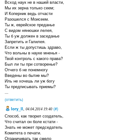
Всход наук не в нашей власти,
Мы их зерна только сеем;
И Коперник ведь отчасти
Разошелся с Моисеем.
Ты ж, еврейское преданье
С видом нянюшки лелея,
Ты б уж должен в заседанье
Запретить и Галилея.
Если ж ты допустишь здраво,
Что вольны в науке мненья -
Твой контроль с какого права?
Был ли ты при сотворенье?
Отчего б не понемногу
Введены во бытиe мы?
Иль не хочешь ли уж богу
Ты предписывать приемы?
...
(ответить)
lory_ll
,
(#)
04.04.2014 19:40
Способ, как творил создатель,
Что считал он боле кстати -
Знать не может председатель
Комитета о печати.
Ограничивать так смело