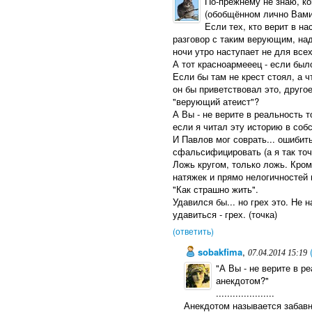
По-прежнему не знаю, к
(обобщённом лично Вами)
Если тех, кто верит в н
разговор с таким верующим, над
ночи утро наступает не для всех
А тот красноармееец - если был
Если бы там не крест стоял, а ч
он бы приветствовал это, другое
"верующий атеист"?
А Вы - не верите в реальность 
если я читал эту историю в соб
И Павлов мог соврать... ошибит
сфальсифицировать (а я так точн
Ложь кругом, только ложь. Кром
натяжек и прямо нелогичностей 
"Как страшно жить".
Удавился бы... но грех это. Не
удавиться - грех. (точка)
(ответить)
sobakfima
,
07.04.2014 15:19
"А Вы - не верите в р
анекдотом?"
.....................
Анекдотом называется забавн