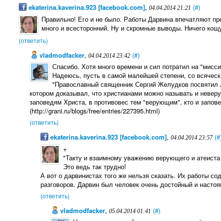
ekaterina.kaverina.923 [facebook.com]
,
(#)
04.04.2014 21:21
Правильно! Его и не было. Работы Дарвина впечатляют пр
много и всесторонний. Ну и скромные выводы. Ничего кощ
(ответить)
vladmodfacker
,
(#)
04.04.2014 23:42
Спасибо. Хотя много времени и сил потратил на "миссио
Надеюсь, пусть в самой малейшей степени, со всяческ
"Православный священник Сергий Желудков посвятил 
котором доказывал, что христианами можно называть и невер
заповедям Христа, в противовес тем "верующим", кто и запове
(http://grani.ru/blogs/free/entries/227395.html)
(ответить)
ekaterina.kaverina.923 [facebook.com]
,
(#
04.04.2014 23:57
+
"Такту и взаимному уважению верующего и атеиста 
Это ведь так трудно!
А вот о дарвинистах того же нельзя сказать. Их работы 
разговоров. Дарвин был человек очень достойный и насто
(ответить)
vladmodfacker
,
(#)
05.04.2014 01:41