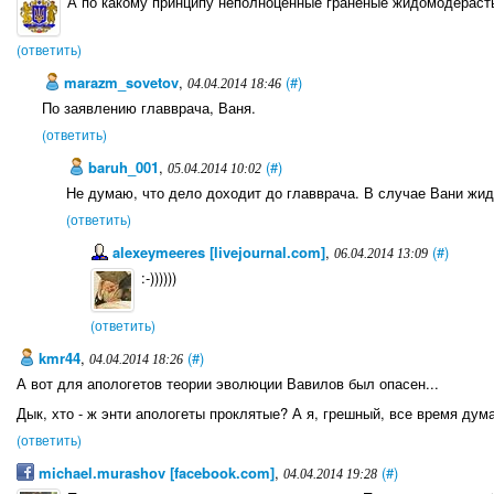
А по какому принципу неполноценные гранёные жидомодерасты
(ответить)
marazm_sovetov
,
(#)
04.04.2014 18:46
По заявлению главврача, Ваня.
(ответить)
baruh_001
,
(#)
05.04.2014 10:02
Не думаю, что дело доходит до главврача. В случае Вани жи
(ответить)
alexeymeeres [livejournal.com]
,
(#)
06.04.2014 13:09
:-))))))
(ответить)
kmr44
,
(#)
04.04.2014 18:26
А вот для апологетов теории эволюции Вавилов был опасен...
Дык, хто - ж энти апологеты проклятые? А я, грешный, все время дума
(ответить)
michael.murashov [facebook.com]
,
(#)
04.04.2014 19:28