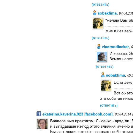
(ответить)
sobakfima
,
07.04.20
"желаю Вам об
.......................
Мне и без вер
(ответить)
vladmodfacker
,
0
И хорошо. Э
Земля налет
(ответить)
sobakfima
,
09.
Если Земл
................
Вот об эт
это событие никак
(ответить)
ekaterina.kaverina.923 [facebook.com]
,
08.04.2014 
Вавилов был практиком. Лысенко - вряд ли.
и выпадавшие из-под этого влияния именно из
Бывают люди, которые называют себя атеист