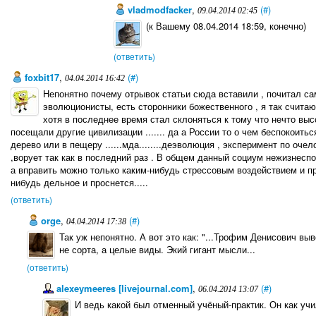
vladmodfacker
,
(#)
09.04.2014 02:45
(к Вашему 08.04.2014 18:59, конечно)
(ответить)
foxbit17
,
(#)
04.04.2014 16:42
Непонятно почему отрывок статьи сюда вставили , почитал сам
эволюционисты, есть сторонники божественного , я так считаю
хотя в последнее время стал склоняться к тому что нечто вы
посещали другие цивилизации ....... да а России то о чем беспокоить
дерево или в пещеру ......мда........деэволюция , эксперимент по оч
,ворует так как в последний раз . В общем данный социум нежизнеспосо
а вправить можно только каким-нибудь стрессовым воздействием и пр
нибудь дельное и проснется.....
(ответить)
orge
,
(#)
04.04.2014 17:38
Так уж непонятно. А вот это как: "...Трофим Денисович вы
не сорта, а целые виды. Экий гигант мысли...
(ответить)
alexeymeeres [livejournal.com]
,
(#)
06.04.2014 13:07
И ведь какой был отменный учёный-практик. Он как уч