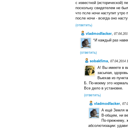
с известной (исторической) пе
поскольку свидетелем не был
что псле ночи наступит утро
после ночи - всегда оно насту
(ответить)
vladmodfacker
,
07.04.201
"И каждый раз наве
(ответить)
sobakfima
,
07.04.2014 
А! Вы имеете в в
засыпая, здоровый
Выехав из пункта
Б. По-моему это нормаль
Все дело в установке.
(ответить)
vladmodfacker
,
07.
А ещё Земля м
В-общем, ни ве
По-прежнему, 
абсолютизации: удавит