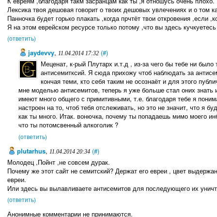
К евреям ,благодаря такм засранцам как ты ,я отношусь очень плохо.
Лексика твоя дешовая говорит о твоих дешовых увлечениях и о том к
Панночка будет горько плакать ,когда прчтёт твои откровения ,если ,к
Я на этом еврейском ресурсе только потому ,что вы здесь кучкуетес
(ответить)
jaydevvy
,
(#)
11.04.2014 17:32
Меценат, к-рый Плутарх и.т.д , из-за чего бы тебе ни было
антисемитксий. Я сюда прихожу чтоб наблюдать за антисем
кончая теми, кто себя таким не осознаёт и для этого публи
мне моделью антисемитов, теперь я уже больше стал оних знать 
имеют много общего с примитивными, т.е. благодаря тебе я пони
настроен на то, чтоб тебя отслеживать, но это не значит, что я бу
как ты много. Итак. вонючка, почему ты попадаешь мимо моего ин
что ты потомсвенный алкоголик ?
(ответить)
plutarhus
,
(#)
11.04.2014 20:34
Молодец ,Пойнт ,не совсем дурак.
Почему же этот сайт не семитский? Держат его евреи , цвет выдержан
евреи.
Или здесь вы вылавливаете антисемитов для последующего их уничто
(ответить)
Анонимные комментарии не принимаются.