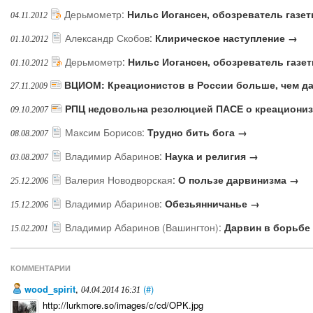
Дерьмометр
:
Нильс Иогансен, обозреватель газе
04.11.2012
Александр Скобов
:
Клирическое наступление →
01.10.2012
Дерьмометр
:
Нильс Иогансен, обозреватель газе
01.10.2012
ВЦИОМ: Креационистов в России больше, чем д
27.11.2009
РПЦ недовольна резолюцией ПАСЕ о креациони
09.10.2007
Максим Борисов
:
Трудно бить бога →
08.08.2007
Владимир Абаринов
:
Наука и религия →
03.08.2007
Валерия Новодворская
:
О пользе дарвинизма →
25.12.2006
Владимир Абаринов
:
Обезьянничанье →
15.12.2006
Владимир Абаринов (Вашингтон)
:
Дарвин в борьбе
15.02.2001
КОММЕНТАРИИ
wood_spirit
,
(#)
04.04.2014 16:31
http://lurkmore.so/images/c/cd/OPK.jpg