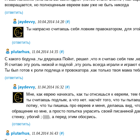
возвращается, но полноценным евреем вам уже не быть никогда
(ответить)
jaydevvy
,
(#)
10.04.2014 14:20
Ты напрасно считаешь себя ловким правокатором, для эт
(ответить)
plutarhus
,
(#)
11.04.2014 14:35
С какого бодуна ,ты дядюшка Пойнт, решил ,что я считаю себя тем ,
Я считаю эту роль низкой и подлой ,эту роль всегда играли и играют 
Ты был готов к роли подлеца и провокатора ,как только твоя мама теб
(ответить)
jaydevvy
,
(#)
11.04.2014 16:32
Мне, как еврею начихать, как ты отнсишься к евреям, тем
ты считаешь подлым, а что нет. насчёт того, что ты пытае
потму, что ты пишешь про евреев и меня, делаешь вид, чт
обращение ко мне, а просто попытка украсить своей писаниной да
стенку, убогий ;-))))), а перед этим обосрись.
(ответить)
plutarhus
,
(#)
11.04.2014 16:43