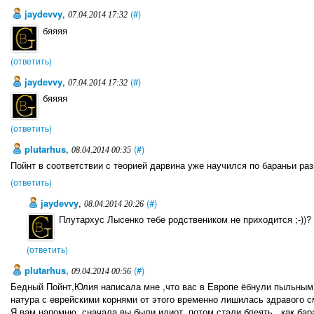
jaydevvy
,
(#)
07.04.2014 17:32
бяяяя
(ответить)
jaydevvy
,
(#)
07.04.2014 17:32
бяяяя
(ответить)
plutarhus
,
(#)
08.04.2014 00:35
Пойнт в соответствии с теорией дарвина уже научился по бараньи ра
(ответить)
jaydevvy
,
(#)
08.04.2014 20:26
Плутархус Лысенко тебе родствеником не приходится ;-))?
(ответить)
plutarhus
,
(#)
09.04.2014 00:56
Бедный Пойнт,Юлия написала мне ,что вас в Европе ёбнули пыльным
натура с еврейскими корнями от этого временно лишилась здравого 
Я вам напомню ,сначала вы были идиот ,потом стали блеять , как бар