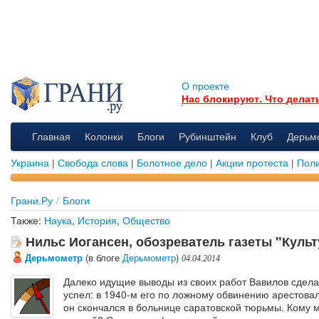
О проекте
Нас блокируют. Что делат
Главная
Колонки
Блоги
Рубинштейн
Клуб
Дерьм
Украина
|
Свобода слова
|
Болотное дело
|
Акции протеста
|
Поли
Грани.Ру
/
Блоги
Также:
Наука
,
История
,
Общество
Нильс Иогансен, обозреватель газеты "Культ
Дерьмометр
(в блоге
Дерьмометр
)
04.04.2014
Далеко идущие выводы из своих работ Вавилов сдела
успел: в 1940-м его по ложному обвинению арестовал
он скончался в больнице саратовской тюрьмы. Кому