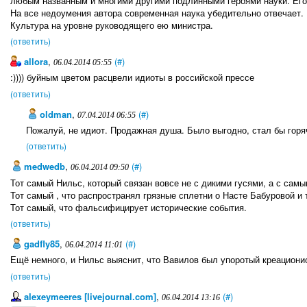
любым названным и многими другими подлинными героями науки. Его
На все недоумения автора современная наука убедительно отвечает.
Культура на уровне руководящего ею министра.
(ответить)
allora
,
(#)
06.04.2014 05:55
:)))) буйным цветом расцвели идиоты в российской прессе
(ответить)
oldman
,
(#)
07.04.2014 06:55
Пожалуй, не идиот. Продажная душа. Было выгодно, стал бы горя
(ответить)
medwedb
,
(#)
06.04.2014 09:50
Тот самый Нильс, который связан вовсе не с дикими гусями, а с сам
Тот самый , что распространял грязные сплетни о Насте Бабуровой и 
Тот самый, что фальсифицирует исторические события.
(ответить)
gadfly85
,
(#)
06.04.2014 11:01
Ещё немного, и Нильс выяснит, что Вавилов был упоротый креационис
(ответить)
alexeymeeres [livejournal.com]
,
(#)
06.04.2014 13:16