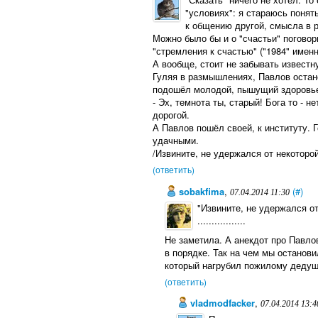
"условиях": я стараюсь понят
к общению другой, смысла в р
Можно было бы и о "счастьи" поговор
"стремления к счастью" ("1984" имен
А вообще, стоит не забывать известн
Гуляя в размышлениях, Павлов остано
подошёл молодой, пышущий здоровь
- Эх, темнота ты, старый! Бога то - 
дорогой.
А Павлов пошёл своей, к институту. Г
удачными.
/Извините, не удержался от некоторой
(ответить)
sobakfima
,
(#)
07.04.2014 11:30
"Извините, не удержался от
.................
Не заметила. А анекдот про Павло
в порядке. Так на чем мы останови
который нагрубил пожилому деду
(ответить)
vladmodfacker
,
07.04.2014 13:4