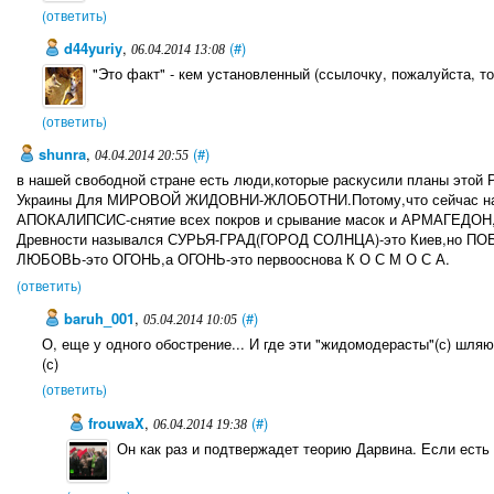
(ответить)
d44yuriy
,
(#)
06.04.2014 13:08
"Это факт" - кем установленный (ссылочку, пожалуйста, то
(ответить)
sһunra
,
(#)
04.04.2014 20:55
в нашей свободной стране есть люди,которые раскусили планы это
Украины Для МИРОВОЙ ЖИДОВНИ-ЖЛОБОТНИ.Потому,что сейчас на 
АПОКАЛИПСИС-снятие всех покров и срывание масок и АРМАГЕДОН,ко
Древности назывался СУРЬЯ-ГРАД(ГОРОД СОЛНЦА)-это Киев,но ПОБЕ
ЛЮБОВЬ-это ОГОНЬ,а ОГОНЬ-это первооснова К О С М О С А.
(ответить)
baruh_001
,
(#)
05.04.2014 10:05
О, еще у одного обострение... И где эти "жидомодерасты"(с) шля
(с)
(ответить)
frouwaX
,
(#)
06.04.2014 19:38
Он как раз и подтвержадет теорию Дарвина. Если есть