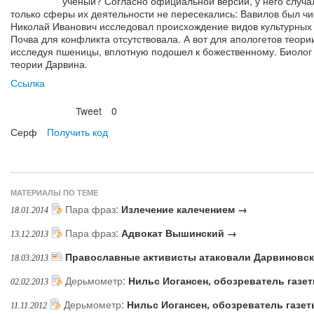
ученый? Согласно официальной версии, у него случа
только сферы их деятельности не пересекались: Вавилов был чи
Николай Иванович исследовал происхождение видов культурных
Почва для конфликта отсутствовала. А вот для апологетов теори
исследуя пшеницы, вплотную подошел к божественному. Биолог
теории Дарвина.
Ссылка
Tweet
0
Нравится
Серф
Получить код
МАТЕРИАЛЫ ПО ТЕМЕ
Пара фраз
:
Излечение калечением →
18.01.2014
Пара фраз
:
Адвокат Вышинский →
13.12.2013
Православные активисты атаковали Дарвиновск
18.03.2013
Дерьмометр
:
Нильс Иогансен, обозреватель газе
02.02.2013
Дерьмометр
:
Нильс Иогансен, обозреватель газе
11.11.2012