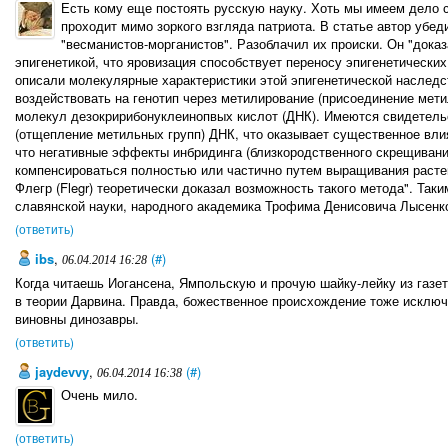
Есть кому еще постоять русскую науку. Хоть мы имеем дело 
проходит мимо зоркого взгляда патриота. В статье автор убе
"весманистов-морганистов". Разоблачил их происки. Он "дока
эпигенетикой, что яровизация способствует переносу эпигенетических 
описали молекулярные характеристики этой эпигенетической наследс
воздействовать на генотип через метилирование (присоединение мет
молекул дезокририбонуклеинопвых кислот (ДНК). Имеются свидетель
(отщепление метильных групп) ДНК, что оказывает существенное вли
что негативные эффекты инбридинга (близкородственного скрещивани
компенсироваться полностью или частично путем выращивания расте
Флегр (Flegr) теоретически доказал возможность такого метода". Так
славянской науки, народного академика Трофима Денисовича Лысенк
(ответить)
ibs
,
(#)
06.04.2014 16:28
Когда читаешь Иогансена, Ямпольскую и прочую шайку-лейку из газе
в теории Дарвина. Правда, божественное происхождение тоже исключе
виновны динозавры.
(ответить)
jaydevvy
,
(#)
06.04.2014 16:38
Очень мило.
(ответить)