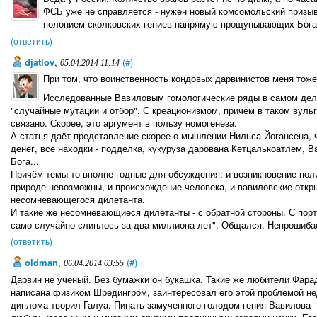
ФСБ уже не справляется - нужен новый комсомольский призыв
полонием сколковских гениев напрямую прощупывающих Бога
(ответить)
djatlov
,
(#)
05.04.2014 11:14
При том, что воинственность кондовых дарвинистов меня тоже 
Исследованные Вавиловым гомологические ряды в самом деле
"случайные мутации и отбор". С креационизмом, причём в таком вульг
связано. Скорее, это аргумент в пользу номогенеза.
А статья даёт представление скорее о мышлении Нильса Йогансена, ч
денег, все находки - подделка, кукуруза дарована Кетцалькоатлем, Ва
Бога...
Причём темы-то вполне годные для обсуждения: и возникновение пол
природе невозможны, и происхождение человека, и вавиловские открыти
несомневающегося дилетанта.
И такие же несомневающиеся дилетанты - с обратной стороны. С порт
само случайно слиплось за два миллиона лет". Общался. Непрошиба
(ответить)
oldman
,
(#)
06.04.2014 03:55
Дарвин не ученый. Без бумажки он букашка. Такие же любители Фарад
написана физиком Шредингром, заинтересовал его этой проблемой н
диплома творил Галуа. Пинать замученного голодом гения Вавилова --