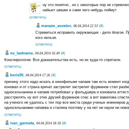
ну это понятно , но с некоторых пор не стремлю
набьют шишек и сами чего нибудь поймут
(ответить)
marazm_sovetov
,
(#)
06.04.2014 22:53
Стремиться исправить окружающих - дело благое. Пр
кого нельзя.
(ответить)
no_lastname
,
(#)
04.04.2014 16:49
Конспирология. Все доказательства есть, но их куда-то спрятали.
(ответить)
boris50
,
(#)
04.04.2014 17:26
причину этого надо искать в кинофильме чапаев там есть момент ко
коновал и от страха кричат застрелит застрелит фурманов стал разб
односельчанина и чапаев потребовал у фельдшера и коновала аттестов
расстрелять ну вот этих друзей фурманов спас а вот вавилова спасти
на ученого не удалось с тех пор все места среди ученых инженеров д
односельчанами чапаева и сталина поэтому у на нет ни науки ни ново
(ответить)
ivan_garmata
,
(#)
04.04.2014 18:18