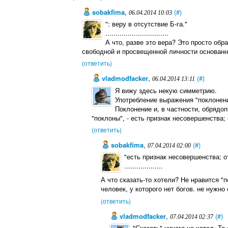
sobakfima
,
(#)
06.04.2014 10:03
": веру в отсутствие Б-га."
...............................
А что, разве это вера? Это просто об
свободной и просвещенной личности основанн
(ответить)
vladmodfacker
,
(#)
06.04.2014 13:11
Я вижу здесь некую симметрию.
Употребление выражения "поклонение
Поклонение и, в частности, обрядоп
"поклоны", - есть признак несовершенства;
(ответить)
sobakfima
,
(#)
07.04.2014 02:00
"есть признак несовершенства; о
...................
А что сказать-то хотели? Не нравится "п
человек, у которого нет богов. не нужн
(ответить)
vladmodfacker
,
(#)
07.04.2014 02:37
"Сказать" ничего не хотел. То