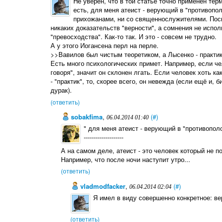
Не уверен, что в той статье точно применён тер
есть, для меня атеист - верующий в "противопол
прихожанами, ни со священнослужителями. Поско
никаких доказательств "верности", а сомнения не испо
"превосходства". Как-то так. И это - совсем не трудно.
А у этого Иогансена перл на перле.
>>Вавилов был чистым теоретиком, а Лысенко - практи
Есть много психологических примет. Например, если ч
говоря", значит он склонен лгать. Если человек хоть к
- "практик", то, скорее всего, он невежда (если ещё и, б
дурак).
(ответить)
sobakfima
,
(#)
06.04.2014 01:40
" для меня атеист - верующий в "противополо
--------------------
А на самом деле, атеист - это человек который не п
Например, что после ночи наступит утро...
(ответить)
vladmodfacker
,
(#)
06.04.2014 02:04
Я имел в виду совершенно конкретное: вер
(ответить)