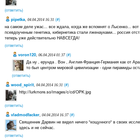
(ответить)
pipetka
,
(#)
04.04.2014 16:31
на самом деле ужас... все ждала, когда же вспомнят о Лысенко... вот
псевдоученым генетика, кибернетика стали лженауками... россия отс
теперь уже действительно НАВСЕГДА!
(ответить)
voron120
,
(#)
06.04.2014 01:37
Да ну , ерунда . Вон , Англия-Франция-Германия как от Ара
то был центром мировой цивилизации - одни пирамиды ост
(ответить)
wood_spirit
,
(#)
04.04.2014 16:31
http://lurkmore.so/images/c/cd/OPK.jpg
(ответить)
vladmodfacker
,
(#)
04.04.2014 16:37
Священник Дарвин не видел ничего "кощунного" в своих исслед
здесь и не сейчас.
(ответить)