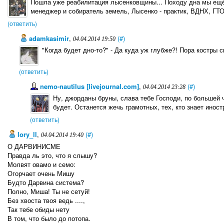
Пошла уже реабилитация лысенковщины... Походу дна мы ещё
менеджер и собиратель земель, Лысенко - практик, ВДНХ, ГТО
(ответить)
adamkasimir
,
(#)
04.04.2014 19:50
"Когда будет дно-то?" - Да куда уж глубже?! Пора костры
(ответить)
nemo-nautilus [livejournal.com]
,
(#)
04.04.2014 23:28
Ну, джорданы бруны, слава тебе Господи, по большей 
будет. Останется жечь грамотных, тех, кто знает иност
(ответить)
lory_ll
,
(#)
04.04.2014 19:40
О ДАРВИНИСМЕ
Правда ль это, что я слышу?
Молвят овамо и семо:
Огорчает очень Мишу
Будто Дарвина система?
Полно, Миша! Ты не сетуй!
Без хвоста твоя ведь ....,
Так тебе обиды нету
В том, что было до потопа.