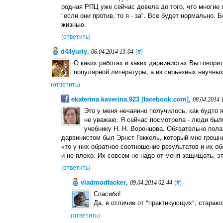
родная РПЦ уже сейчас довела до того, что многие
"если они против, то я - за". Все будет нормально. 
жизнью.
(ответить)
d44yuriy
,
(#)
06.04.2014 13:04
О каких работах и каких дарвинистах Вы говорит
популярной литературы, а из серьезных научных
(ответить)
ekaterina.kaverina.923 [facebook.com]
,
08.04.2014 
Это у меня нечаянно получилось, как будто я
не уважаю. Я сейчас посмотрела - люди был
учебнику Н. Н. Воронцова. Обязательно пола
дарвинистом был Эрнст Геккель, который мне грешн
что у них обратное соотношение результатов и их о
и не плохо. Их совсем не надо от меня защищать, эт
(ответить)
vladmodfacker
,
(#)
09.04.2014 02:44
Спасибо!
Да, в отличие от "практикующих", стара
(ответить)