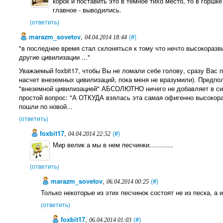
корок и поставить это в темное тихо место, то в горш
главное - выводились.
(ответить)
marazm_sovetov
,
(#)
04.04.2014 18:44
"в последнее время стал склоняться к тому что нечто высокораз
другие цивилизации ..."
Уважаемый foxbit17, чтобы Вы не ломали себе голову, сразу Вас 
насчет внеземных цивилизаций, пока меня не вразумили). Предпо
"внеземной цивилизацией" АБСОЛЮТНО ничего не добавляет в сис
простой вопрос: "А ОТКУДА взялась эта самая офигенно высокор
пошли по новой...
(ответить)
foxbit17
,
(#)
04.04.2014 22:52
Мир велик а мы в нем песчинки............
(ответить)
marazm_sovetov
,
(#)
06.04.2014 00:25
Только некоторые из этих песчинок состоят не из песка, а из
(ответить)
foxbit17
,
(#)
06.04.2014 01:03