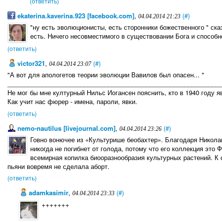
(ответить)
ekaterina.kaverina.923 [facebook.com]
,
(#)
04.04.2014 21:23
"ну есть эволюционисты, есть сторонники божественного " ск
есть. Ничего несовместимого в существовании Бога и способн
(ответить)
victor321
,
(#)
04.04.2014 23:07
"А вот для апологетов теории эволюции Вавилов был опасен... "
_____________________________________________________________
Не мог бы мне културный Нильс Иогансен пояснить, кто в 1940 году 
Как учит нас фюрер - имена, пароли, явки.
(ответить)
nemo-nautilus [livejournal.com]
,
(#)
04.04.2014 23:26
Говно вонючее из «Культурише беобахтер». Благодаря Никол
никогда не погибнет от голода, потому что его коллекция это 
всемирная копилка биооразнообразия культурных растений. К 
пьяни вовремя не сделала аборт.
(ответить)
adamkasimir
,
(#)
04.04.2014 23:33
+++++++