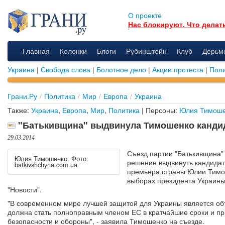
О проекте
Нас блокируют. Что делат
Главная
Колонки
Блоги
Рубинштейн
Клуб
Дерьм
Украина
|
Свобода слова
|
Болотное дело
|
Акции протеста
|
Поли
Грани.Ру
/
Политика
/
Мир
/
Европа
/
Украина
Также:
Украина
,
Европа
,
Мир
,
Политика
| Персоны:
Юлия Тимош
"Батькивщина" выдвинула Тимошенко канди
29.03.2014
Съезд партии "Батькивщина"
Юлия Тимошенко. Фото:
решение выдвинуть кандидат
batkivshchyna.com.ua
премьера страны Юлии Тимо
выборах президента Украины
"Новости".
"В современном мире лучшей защитой для Украины является об
должна стать полноправным членом ЕС в кратчайшие сроки и п
безопасности и обороны", - заявила Тимошенко на съезде.