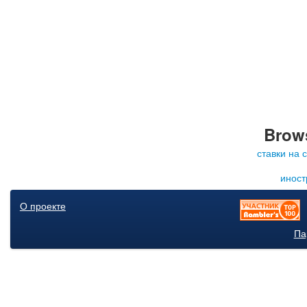
Brows
ставки на 
иност
О проекте
Па