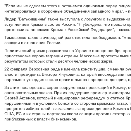
"Если мы не сделаем этого и останемся одинокими перед лицом
интегрироваться в оборонные объединения западного мира", - п
Лидер "Батькивщины" также выступила с лозунгом о выдвижении 
вступлением Крыма в состав России. "Я убеждена, что пришло 
претензии за аннексию Крыма к Российской Федерации", - сказал
Тимошенко также в очередной раз отметила необходимость "мно
санкции в отношении России.
Политический кризис разразился на Украине в конце ноября про
приостановке евроинтеграции страны. Массовые протесты вылил
результатом которых стали десятки человеческих жертв.
22 февраля Верховная рада изменила конституцию, сменила рук
власти президента Виктора Януковича, который впоследствии по
парламент утвердил состав правительства народного доверия, 
За этим последовала серия вооруженных провокаций в Крыму, 
опознавательных знаков. При их поддержке премьер-министром
Сергей Аксенов, который инициировал референдум о статусе К
нарушениями и в условиях бойкота со стороны крымских татар, т
процентов избирателей высказались за присоединение Крыма к 
США, ЕС и их страны-партнеры ввели санкции против некоторых
приближенных к власти бизнесменов.