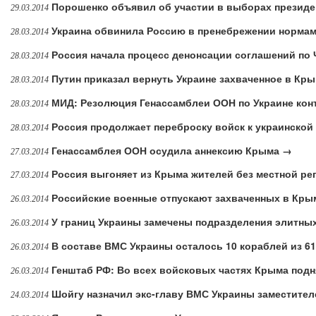
Порошенко объявил об участии в выборах президе
29.03.2014
Украина обвинила Россию в пренебрежении норма
28.03.2014
Россия начала процесс денонсации соглашений по
28.03.2014
Путин приказал вернуть Украине захваченное в Кр
28.03.2014
МИД: Резолюция Генассамблеи ООН по Украине кон
28.03.2014
Россия продолжает переброску войск к украинской
28.03.2014
Генассамблея ООН осудила аннексию Крыма →
27.03.2014
Россия выгоняет из Крыма жителей без местной ре
27.03.2014
Российские военные отпускают захваченных в Кры
26.03.2014
У границ Украины замечены подразделения элитны
26.03.2014
В составе ВМС Украины осталось 10 кораблей из 6
26.03.2014
Генштаб РФ: Во всех войсковых частях Крыма под
26.03.2014
Шойгу назначил экс-главу ВМС Украины заместите
24.03.2014