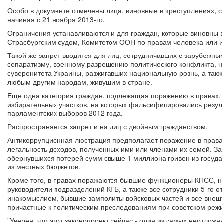
Особо в документе отмечены лица, виновные в преступлениях, 
начиная с 21 ноября 2013-го.
Ограничения устанавливаются и для граждан, которые виновны 
Страсбургским судом, Комитетом ООН по правам человека или
Такой же запрет вводится для лиц, сотрудничавших с зарубежны
сепаратизму, военному разрешению политического конфликта, 
суверенитета Украины, разжигавших национальную рознь, а так
любым другим народам, живущим в стране.
Еще одна категория граждан, подлежащая поражению в правах, 
избирательных участков, на которых фальсифицировались резул
парламентских выборов 2012 года.
Распространяется запрет и на лиц с двойным гражданством.
Антикоррупционная люстрация предполагает поражение в права
легальность доходов, полученных ими или членами их семей. Зап
обернувшихся потерей сумм свыше 1 миллиона гривен из госуда
из местных бюджетов.
Кроме того, в правах поражаются бывшие функционеры КПСС, н
руководители подразделений КГБ, а также все сотрудники 5-го 
инакомыслием, бывшие замполиты войсковых частей и все внешт
причастные к политическим преследованиям при советском реж
"Уверен, что этот законопроект сейчас - один из самых неотложны