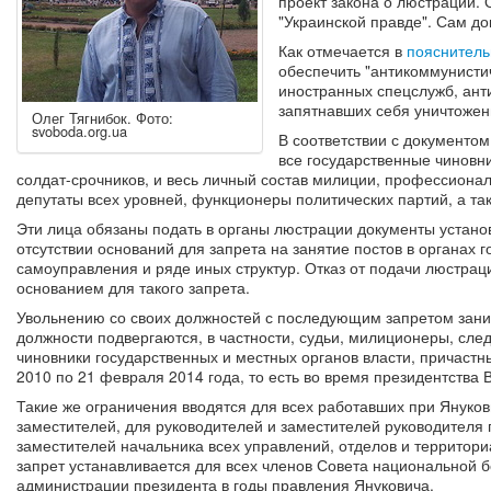
проект закона о люстрации. 
"Украинской правде". Сам д
Как отмечается в
пояснитель
обеспечить "антикоммунисти
иностранных спецслужб, ан
запятнавших себя уничтожен
Олег Тягнибок. Фото:
svoboda.org.ua
В соответствии с документом
все государственные чиновни
солдат-срочников, и весь личный состав милиции, профессиона
депутаты всех уровней, функционеры политических партий, а та
Эти лица обязаны подать в органы люстрации документы устан
отсутствии оснований для запрета на занятие постов в органах 
самоуправления и ряде иных структур. Отказ от подачи люстрац
основанием для такого запрета.
Увольнению со своих должностей с последующим запретом зан
должности подвергаются, в частности, судьи, милиционеры, след
чиновники государственных и местных органов власти, причаст
2010 по 21 февраля 2014 года, то есть во время президентства 
Такие же ограничения вводятся для всех работавших при Янукови
заместителей, для руководителей и заместителей руководителя 
заместителей начальника всех управлений, отделов и территор
запрет устанавливается для всех членов Совета национальной 
администрации президента в годы правления Януковича.