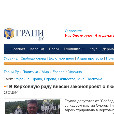
О проекте
Нас блокируют. Что делат
Главная
Колонки
Блоги
Рубинштейн
Клуб
Дерьм
Украина
|
Свобода слова
|
Болотное дело
|
Акции протеста
|
Поли
Грани.Ру
/
Политика
/
Мир
/
Европа
/
Украина
Также:
Украина
,
Право
,
Европа
,
Общество
,
Мир
,
Политика
В Верховную раду внесен законопроект о лю
28.03.2014
Группа депутатов от "Свобод
с лидером партии Олегом Т
зарегистрировала в Верховн