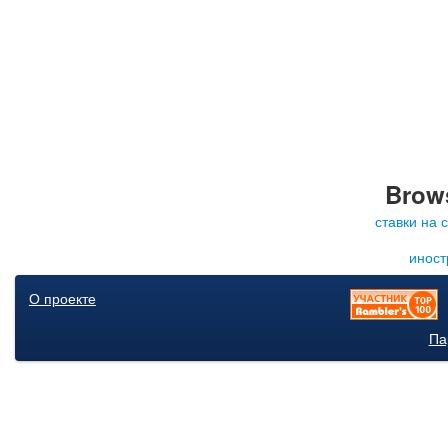
Brows
ставки на 
иност
О проекте
Па