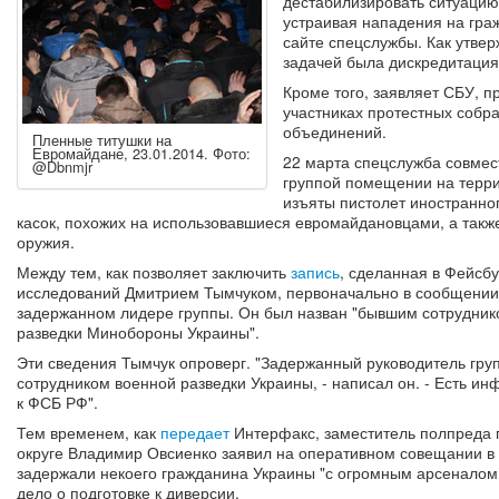
дестабилизировать ситуацию 
устраивая нападения на гра
сайте спецслужбы. Как утвер
задачей была дискредитация
Кроме того, заявляет СБУ, п
участниках протестных собр
объединений.
Пленные титушки на
Евромайдане, 23.01.2014. Фото:
22 марта спецслужба совмес
@Dbnmjr
группой помещении на терри
изъяты пистолет иностранног
касок, похожих на использовавшиеся евромайдановцами, а также
оружия.
Между тем, как позволяет заключить
запись
, сделанная в Фейсб
исследований Дмитрием Тымчуком, первоначально в сообщени
задержанном лидере группы. Он был назван "бывшим сотрудник
разведки Минобороны Украины".
Эти сведения Тымчук опроверг. "Задержанный руководитель гру
сотрудником военной разведки Украины, - написал он. - Есть и
к ФСБ РФ".
Тем временем, как
передает
Интерфакс, заместитель полпреда 
округе Владимир Овсиенко заявил на оперативном совещании в 
задержали некоего гражданина Украины "с огромным арсеналом
дело о подготовке к диверсии.