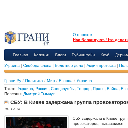
О проекте
Нас блокируют. Что делат
Главная
Колонки
Блоги
Рубинштейн
Клуб
Дерьм
Украина
|
Свобода слова
|
Болотное дело
|
Акции протеста
|
Поли
Грани.Ру
/
Политика
/
Мир
/
Европа
/
Украина
Также:
Украина
,
Россия
,
Спецслужбы
,
Террор
,
Право
,
Война
,
Евр
Персоны:
Дмитрий Тымчук
СБУ: В Киеве задержана группа провокаторо
28.03.2014
СБУ задержала в Киеве груп
провокаторов, пытавшихся