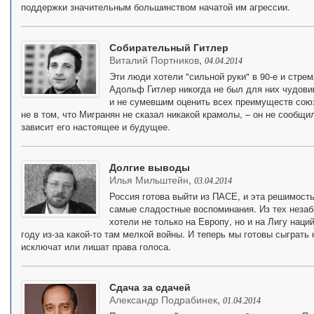
поддержки значительным большинством начатой им агрессии.
Собирательный Гитлер
Виталий Портников
,
04.04.2014
Эти люди хотели "сильной руки" в 90-е и стре
Адольф Гитлер никогда не был для них чудови
и не сумевшим оценить всех преимуществ союз
не в том, что Мигранян не сказал никакой крамолы, – он не сообщил
зависит его настоящее и будущее.
Долгие выводы
Илья Мильштейн
,
03.04.2014
Россия готова выйти из ПАСЕ, и эта решимость
самые сладостные воспоминания. Из тех незаб
хотели не только на Европу, но и на Лигу наци
году из-за какой-то там мелкой войны. И теперь мы готовы сыграть
исключат или лишат права голоса.
Сдача за сдачей
Александр Подрабинек
,
01.04.2014