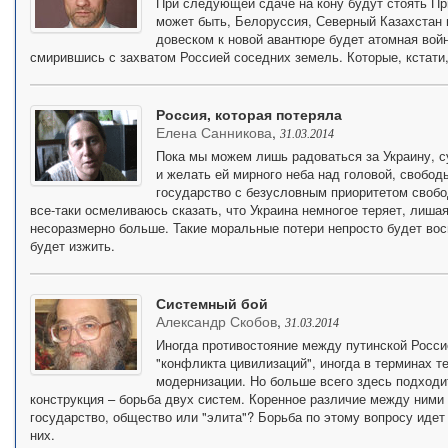
При следующей сдаче на кону будут стоять Пр
может быть, Белоруссия, Северный Казахстан 
довеском к новой авантюре будет атомная война
смирившись с захватом Россией соседних земель. Которые, кстати,
Россия, которая потеряла
Елена Санникова
,
31.03.2014
Пока мы можем лишь радоваться за Украину, с
и желать ей мирного неба над головой, свобод
государство с безусловным приоритетом свобод
все-таки осмеливаюсь сказать, что Украина немногое теряет, лиша
несоразмерно больше. Такие моральные потери непросто будет вос
будет изжить.
Системный бой
Александр Скобов
,
31.03.2014
Иногда противостояние между путинской Росси
"конфликта цивилизаций", иногда в терминах т
модернизации. Но больше всего здесь подходи
конструкция – борьба двух систем. Коренное различие между ними в
государство, общество или "элита"? Борьба по этому вопросу идет
них.