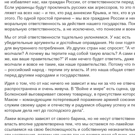
не избавляет нас, как граждан России, от ответственности перед
Если украинцы будут проклинать русских как агрессоров, то это 
ляжет на всех нас – и тех, кто рад аннексии Крыма, и тех, кто в у
этого. По одной простой причине – мы все граждане России и н
моральную ответственность за действия нашего государства. По
моральную ответственность, а не исключено, что понесем и вое
Мы от этой ответственности тщательно уклоняемся. У нас есть
убедительные аргументы и достойные оправдания. Но они годят
для внутреннего потребления. Из других стран нас спросят: "А ч
молчали? А почему вы терпите над собой такую власть? А сами 
же, как ваше правительство?" И нам нечего будет ответить, даже
молчали и вовсе не такие, как наше правительство. Потому что 
– российский народ - терпим эту власть. И это наша общая отве
перед другими народами и государствами.
Идея о том, что от нас ничего не зависит и мы ни за что не отве
распространена и очень живуча. В "Войне и мире" есть сцена, г
Болконский выговаривает своему товарищу, в присутствии кото
Маком – командующим потерпевшей поражение армией союзнико
служим своему царю и отечеству и радуемся общему успеху и п
которым дела нет до господского дела".
Лакеи всецело зависят от своего барина, но не несут ответствен
власть вполне удовлетворена тем, что мы остаемся по-лакейски 
ссылаемся на свою беспомощность и собственную незначительно
эти настроения, потому что ничто так не развязывает ей руки, 