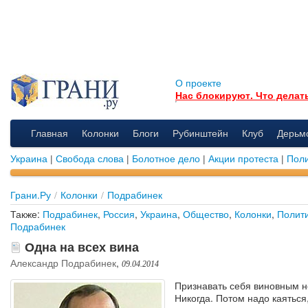
О проекте
Нас блокируют. Что делат
Главная
Колонки
Блоги
Рубинштейн
Клуб
Дерьм
Украина
|
Свобода слова
|
Болотное дело
|
Акции протеста
|
Поли
Грани.Ру
/
Колонки
/
Подрабинек
Также:
Подрабинек
,
Россия
,
Украина
,
Общество
,
Колонки
,
Полит
Подрабинек
Одна на всех вина
Александр Подрабинек
,
09.04.2014
Признавать себя виновным н
Никогда. Потом надо каяться