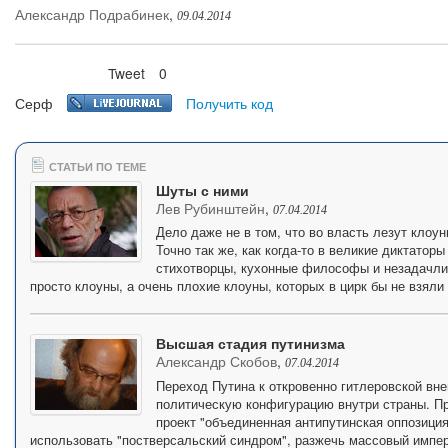
Александр Подрабинек
,
09.04.2014
Tweet
0
Нравится
Серф
Получить код
СТАТЬИ ПО ТЕМЕ
Шуты с ними
Лев Рубинштейн
,
07.04.2014
Дело даже не в том, что во власть лезут клоу
Точно так же, как когда-то в великие диктатор
стихотворцы, кухонные философы и незадачли
просто клоуны, а очень плохие клоуны, которых в цирк бы не взяли н
Высшая стадия путинизма
Александр Скобов
,
07.04.2014
Переход Путина к откровенно гитлеровской вн
политическую конфигурацию внутри страны. Пр
проект "объединенная антипутинская оппозиция
использовать "постверсальский синдром", разжечь массовый импер