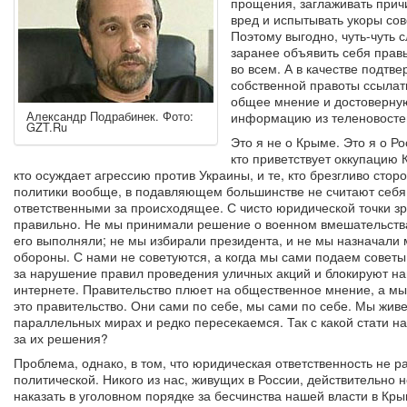
прощения, заглаживать при
вред и испытывать укоры сов
Поэтому выгодно, чуть-чуть с
заранее объявить себя прав
во всем. А в качестве подтв
собственной правоты ссылат
общее мнение и достоверну
Александр Подрабинек. Фото:
информацию из теленовосте
GZT.Ru
Это я не о Крыме. Это я о Ро
кто приветствует оккупацию К
кто осуждает агрессию против Украины, и те, кто брезгливо стор
политики вообще, в подавляющем большинстве не считают себя
ответственными за происходящее. С чисто юридической точки з
правильно. Не мы принимали решение о военном вмешательства
его выполняли; не мы избирали президента, и не мы назначали
обороны. С нами не советуются, а когда мы сами подаем советы,
за нарушение правил проведения уличных акций и блокируют на
интернете. Правительство плюет на общественное мнение, а мы
это правительство. Они сами по себе, мы сами по себе. Мы жив
параллельных мирах и редко пересекаемся. Так с какой стати н
за их решения?
Проблема, однако, в том, что юридическая ответственность не р
политической. Никого из нас, живущих в России, действительно 
наказать в уголовном порядке за бесчинства нашей власти в Кры