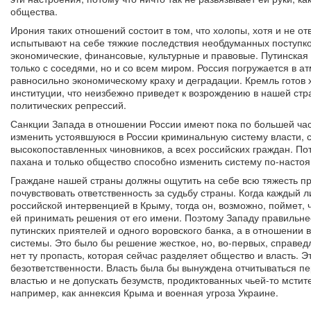
общества.
Ирония таких отношений состоит в том, что холопы, хотя и не о
испытывают на себе тяжкие последствия необдуманных поступко
экономические, финансовые, культурные и правовые. Путинская 
только с соседями, но и со всем миром. Россия погружается в а
равносильно экономическому краху и деградации. Кремль готов 
институции, что неизбежно приведет к возрождению в нашей стр
политических репрессий.
Санкции Запада в отношении России имеют пока по большей час
изменить устоявшуюся в России криминальную систему власти, с
высокопоставленных чиновников, а всех российских граждан. Пот
пахана и только общество способно изменить систему по-насто
Граждане нашей страны должны ощутить на себе всю тяжесть 
почувствовать ответственность за судьбу страны. Когда каждый 
российской интервенцией в Крыму, тогда он, возможно, поймет, 
ей принимать решения от его имени. Поэтому Западу правильне
путинских приятелей и одного воровского банка, а в отношении 
системы. Это было бы решение жесткое, но, во-первых, справед
нет ту пропасть, которая сейчас разделяет общество и власть. 
безответственности. Власть была бы вынуждена отчитываться пе
властью и не допускать безумств, продиктованных чьей-то мст
например, как аннексия Крыма и военная угроза Украине.