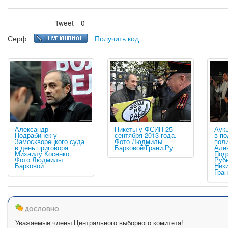
Tweet
0
Нравится
Серф
Получить код
Александр
Пикеты у ФСИН 25
Аукц
Подрабинек у
сентября 2013 года.
в п
Замоскворецкого суда
Фото Людмилы
поли
в день приговора
Барковой/Грани.Ру
Але
Михаилу Косенко.
Под
Фото Людмилы
Руб
Барковой
Ник
Гран
ДОСЛОВНО
Уважаемые члены Центрального выборного комитета!