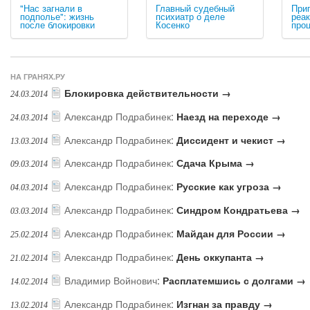
"Нас загнали в
Главный судебный
Приг
подполье": жизнь
психиатр о деле
реак
после блокировки
Косенко
про
НА ГРАНЯХ.РУ
Блокировка действительности →
24.03.2014
Александр Подрабинек
:
Наезд на переходе →
24.03.2014
Александр Подрабинек
:
Диссидент и чекист →
13.03.2014
Александр Подрабинек
:
Сдача Крыма →
09.03.2014
Александр Подрабинек
:
Русские как угроза →
04.03.2014
Александр Подрабинек
:
Синдром Кондратьева →
03.03.2014
Александр Подрабинек
:
Майдан для России →
25.02.2014
Александр Подрабинек
:
День оккупанта →
21.02.2014
Владимир Войнович
:
Расплатемшись с долгами →
14.02.2014
Александр Подрабинек
:
Изгнан за правду →
13.02.2014