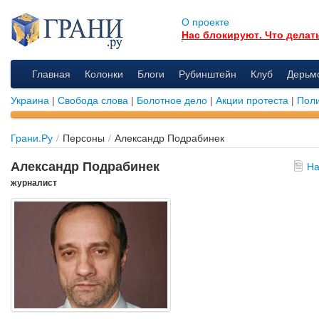
О проекте
Нас блокируют. Что делат
Главная
Колонки
Блоги
Рубинштейн
Клуб
Дерьм
Украина
|
Свобода слова
|
Болотное дело
|
Акции протеста
|
Поли
Грани.Ру
/
Персоны
/
Александр Подрабинек
Александр Подрабинек
На
журналист