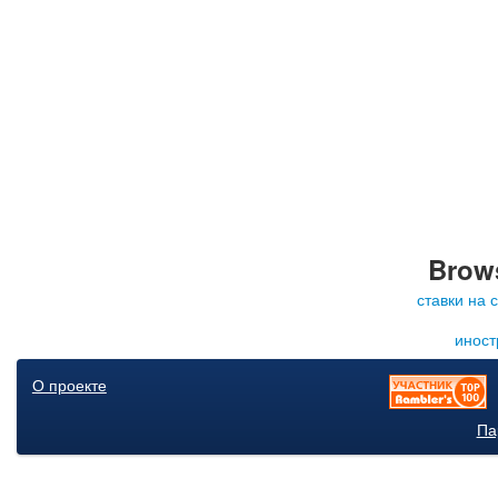
Brows
ставки на 
иност
О проекте
Па