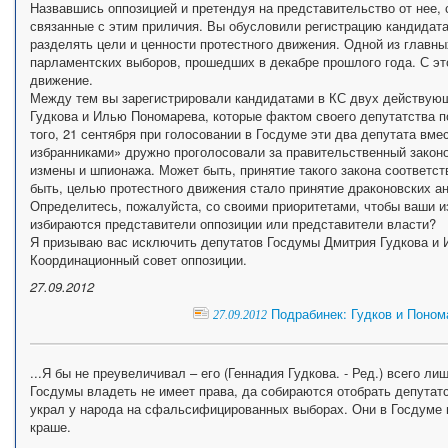
Назвавшись оппозицией и претендуя на представительство от нее,
связанные с этим приличия. Вы обусловили регистрацию кандидат
разделять цели и ценности протестного движения. Одной из главны
парламентских выборов, прошедших в декабре прошлого года. С эт
движение.
Между тем вы зарегистрировали кандидатами в КС двух действую
Гудкова и Илью Пономарева, которые фактом своего депутатства п
того, 21 сентября при голосовании в Госдуме эти два депутата вм
избранниками» дружно проголосовали за правительственный закон
измены и шпионажа. Может быть, принятие такого закона соответс
быть, целью протестного движения стало принятие драконовских а
Определитесь, пожалуйста, со своими приоритетами, чтобы ваши из
избираются представители оппозиции или представители власти?
Я призываю вас исключить депутатов Госдумы Дмитрия Гудкова и 
Координационный совет оппозиции.
27.09.2012
Подрабинек: Гудков и Поном
27.09.2012
...Я бы не преувеличивал – его (Геннадия Гудкова. - Ред.) всего л
Госдумы владеть не имеет права, да собираются отобрать депутат
украл у народа на сфальсифицированных выборах. Они в Госдуме вс
краше.