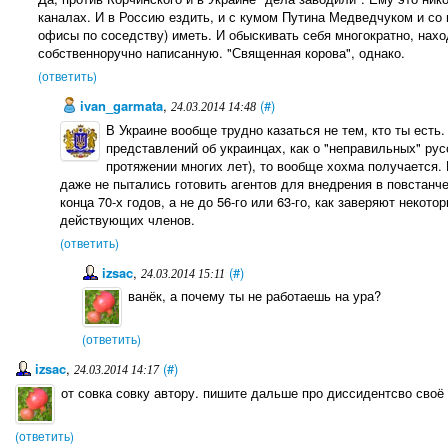
каналах. И в Россию ездить, и с кумом Путина Медведчуком и со 
офисы по соседству) иметь. И обыскивать себя многократно, нахо
собственноручно написанную. "Священная корова", однако.
(ответить)
ivan_garmata
,
(#)
24.03.2014 14:48
В Украине вообще трудно казаться не тем, кто ты есть
представлений об украинцах, как о "неправильных" ру
протяжении многих лет), то вообще хохма получается. 
даже не пытались готовить агентов для внедрения в повстанче
конца 70-х годов, а не до 56-го или 63-го, как заверяют некот
действующих членов.
(ответить)
izsac
,
(#)
24.03.2014 15:11
ванёк, а почему ты не работаешь на ура?
(ответить)
izsac
,
(#)
24.03.2014 14:17
от совка совку автору. пишите дальше про диссидентсво своё
(ответить)