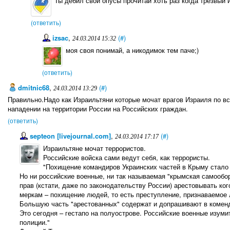
Ты дебил свои опусы прочитай хоть раз когда трезвый и
(ответить)
izsac
,
(#)
24.03.2014 15:32
моя своя понимай, а никодимок тем паче;)
(ответить)
dmitnic68
,
(#)
24.03.2014 13:29
Правильно.Надо как Израильтяни которые мочат врагов Израиля по в
нападении на территории России на Российских граждан.
(ответить)
septeon [livejournal.com]
,
(#)
24.03.2014 17:17
Израильтяне мочат террористов.
Российские войска сами ведут себя, как террористы.
"Похищение командиров Украинских частей в Крыму стало 
Но ни российские военные, ни так называемая "крымская самообо
прав (кстати, даже по законодательству России) арестовывать к
меркам – похищение людей, то есть преступление, признаваемое 
Большую часть "арестованных" содержат и допрашивают в комен
Это сегодня – гестапо на полуострове. Российские военные изуми
полиции."