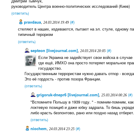
Дмитрий Тымчук,
руководитель Центра военно-политических исследований (Киев)
(ответить)
pravdaua
,
(#)
24.03.2014 19:49
стеляют в наших, издеваются, пытают на эл. стуле, одному пар
типичный тероризм
(ответить)
septeon [livejournal.com]
,
(#)
24.03.2014 20:05
Если Украина не задействует свои войска в случа
где ещё, ИМХО она просто потеряет моральное пра
государство.
Государственным террористам нужно давать отпор - всегда
Это её гордость - против позора Франции.
(ответить)
grigoruk-dnepr6 [livejournal.com]
,
(#)
25.03.2014 00:26
"Вспомните Польшу в 1939 году. " - помним-помним, как
локтевую позициб и даже юбку задрала. То бишь украден
либо красть безпонтово, рано или поздно назад отберет.
(ответить)
niochem
,
(#)
24.03.2014 23:25