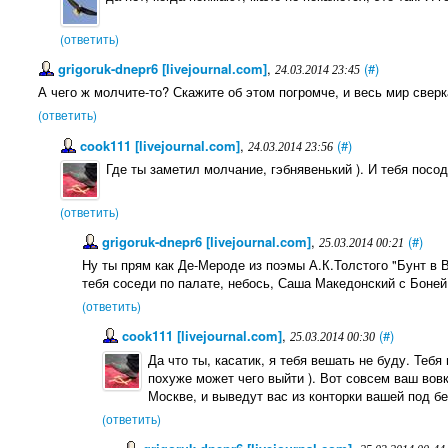
(ответить)
grigoruk-dnepr6 [livejournal.com]
,
(#)
24.03.2014 23:45
А чего ж молчите-то? Скажите об этом погромче, и весь мир свер
(ответить)
cook111 [livejournal.com]
,
(#)
24.03.2014 23:56
Где ты заметил молчание, гэбнявенький ). И тебя посод
(ответить)
grigoruk-dnepr6 [livejournal.com]
,
(#)
25.03.2014 00:21
Ну ты прям как Де-Мероде из поэмы А.К.Толстого "Бунт в Ва
тебя соседи по палате, небось, Саша Македонский с Боне
(ответить)
cook111 [livejournal.com]
,
(#)
25.03.2014 00:30
Да что ты, касатик, я тебя вешать не буду. Тебя
похуже может чего выйти ). Вот совсем ваш вовк
Москве, и выведут вас из конторки вашей под бе
(ответить)