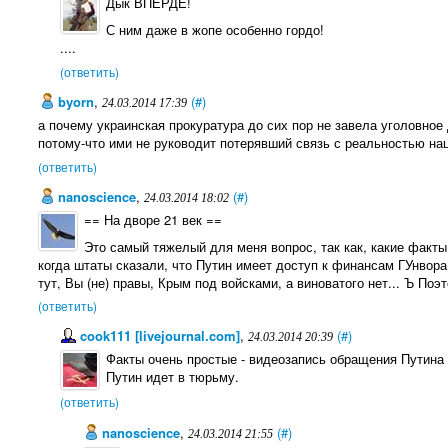
Дык ВПЕРДЕ!
С ним даже в жопе особенно гордо!
....
(ответить)
byorn
,
(#)
24.03.2014 17:39
а почему украинская прокуратура до сих пор не завела уголовное
потому-что ими не руководит потерявший связь с реальностью на
(ответить)
nanoscience
,
(#)
24.03.2014 18:02
== На дворе 21 век ==
Это самый тяжелый для меня вопрос, так как, какие факты
когда штаты сказали, что Путин имеет доступ к финансам ГУнвора 
тут, Вы (не) правы, Крым под войсками, а виноватого нет... Ъ Поэ
(ответить)
cook111 [livejournal.com]
,
(#)
24.03.2014 20:39
Факты очень простые - видеозапись обращения Путина
Путин идет в тюрьму.
(ответить)
nanoscience
,
(#)
24.03.2014 21:55