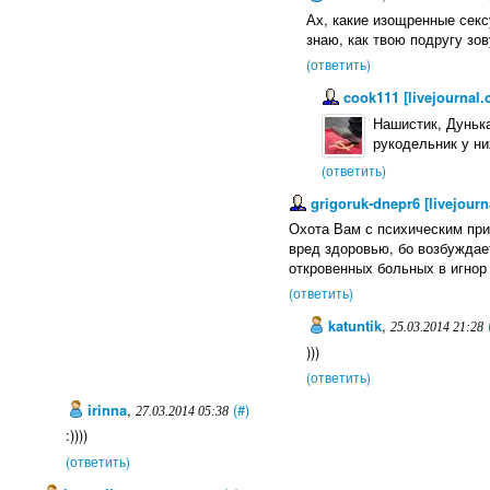
Ах, какие изощренные сек
знаю, как твою подругу зо
(ответить)
cook111 [livejournal
Нашистик, Дунька
рукодельник у ни
(ответить)
grigoruk-dnepr6 [livejourn
Охота Вам с психическим при
вред здоровью, бо возбуждает
откровенных больных в игнор 
(ответить)
katuntik
,
25.03.2014 21:28
)))
(ответить)
irinna
,
(#)
27.03.2014 05:38
:))))
(ответить)