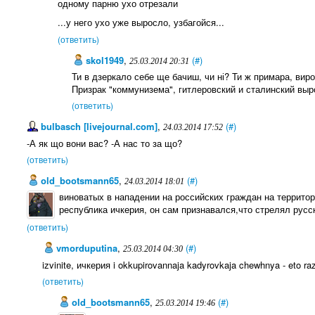
одному парню ухо отрезали
...у него ухо уже выросло, узбагойся...
(ответить)
skol1949
,
(#)
25.03.2014 20:31
Ти в дзеркало себе ще бачиш, чи ні? Ти ж примара, виро
Призрак "коммунизема", гитлеровский и сталинский выр
(ответить)
bulbasch [livejournal.com]
,
(#)
24.03.2014 17:52
-А як що вони вас? -А нас то за що?
(ответить)
old_bootsmann65
,
(#)
24.03.2014 18:01
виноватых в нападении на российских граждан на территор
республика ичкерия, он сам признавался,что стрелял русс
(ответить)
vmorduputina
,
(#)
25.03.2014 04:30
izvinite, ичкерия i okkupirovannaja kadyrovkaja chewhnya - eto ra
(ответить)
old_bootsmann65
,
(#)
25.03.2014 19:46