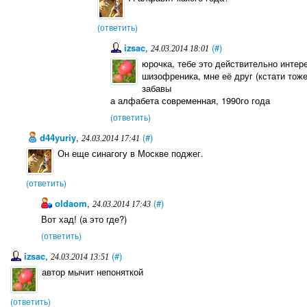
(ответить)
izsac
,
(#)
24.03.2014 18:01
юрочка, тебе это действительно интер
шизофреника, мне её друг (кстати тож
забавы
а алфабета современная, 1990го года
(ответить)
d44yuriy
,
(#)
24.03.2014 17:41
Он еще синагогу в Москве поджег.
(ответить)
oldaom
,
(#)
24.03.2014 17:43
Вот хад! (а это где?)
(ответить)
izsac
,
(#)
24.03.2014 13:51
автор мычит непоняткой
(ответить)