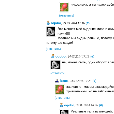
никодимка, а ты нахер дуби
(ответить)
oqobo
,
(#)
24.03.2014 17:16
Это меняет моё видение мира и объ
науку!!!!
Молнию мы видим раньше, потому ш
потому шо сзади!
(ответить)
oqobo
,
(#)
24.03.2014 17:19
на, может быть, один оборот эле
(ответить)
izsac
,
(#)
24.03.2014 17:26
зависит от массы взаимодейс
тривиальный, но не табличный
(ответить)
oqobo
,
(#)
24.03.2014 18:26
Реальные тела взаимодейст