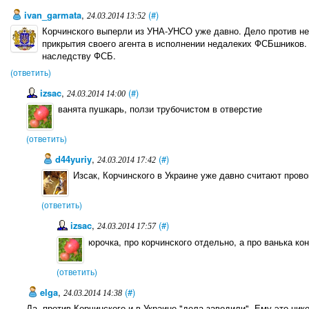
ivan_garmata
,
(#)
24.03.2014 13:52
Корчинского выперли из УНА-УНСО уже давно. Дело против не
прикрытия своего агента в исполнении недалеких ФСБшников. 
наследству ФСБ.
(ответить)
izsac
,
(#)
24.03.2014 14:00
ванята пушкарь, ползи трубочистом в отверстие
(ответить)
d44yuriy
,
(#)
24.03.2014 17:42
Изсак, Корчинского в Украине уже давно считают прово
(ответить)
izsac
,
(#)
24.03.2014 17:57
юрочка, про корчинского отдельно, а про ванька ко
(ответить)
elga
,
(#)
24.03.2014 14:38
Да, против Корчинского и в Украине "дела заводили". Ему это ни