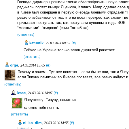
Господа дирижеры решили слегка облагообразить новую власт
радикалы портят имидж Яценюка, Кличко. Мавр сделал свое д
в Киеве был совершен в первую очередь боевыми отрядами "П
решило избавиться от тех, кто на всех перекрестках славит в
призывает поступать так, как поступали оуновцы в годы ВОВ -
"москалями", "жидвою" (спич Тягнибока).
(ответить)
katuntik
,
(#)
27.03.2014 08:57
Сейчас на Украине только закон джунглей работает.
(ответить)
orge
,
(#)
24.03.2014 13:05
Почему и зачем.. Тут все понятно -- если бы не они, так и Ян
если Типуну памятник во Львове поставят, все равно найдут к
(ответить)
izsac
,
(#)
24.03.2014 14:07
Янеушеску, Типуну, памятник
сложно тебя понять
(ответить)
ni_ko_dim
,
(#)
24.03.2014 14:55