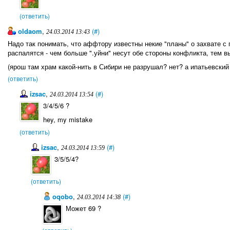
(ответить)
oldaom
,
(#)
24.03.2014 13:43
Надо так понимать, что аффтору известны некие "планы" о захвате 
распалятся - чем больше ".уйни" несут обе стороны конфликта, тем 
(ярош там храм какой-нить в Сибири не разрушал? нет? а ипатьевский
(ответить)
izsac
,
(#)
24.03.2014 13:54
3/4/5/6 ?
hey, my mistake
(ответить)
izsac
,
(#)
24.03.2014 13:59
3/5/5/4?
(ответить)
oqobo
,
(#)
24.03.2014 14:38
Может 69 ?