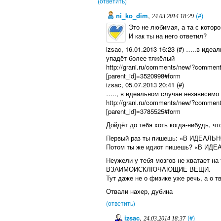
(ответить)
ni_ko_dim
,
(#)
24.03.2014 18:29
Это не любимая, а та с которо
И как ты на него ответил?
izsac, 16.01.2013 16:23 (#) …..в иде
упадёт более тяжёлый
http://grani.ru/comments/new/?comme
[parent_id]=3520998#form
izsac, 05.07.2013 20:41 (#)
….., в идеальном случае независимо
http://grani.ru/comments/new/?comme
[parent_id]=3785525#form
Дойдёт до тебя хоть когда-нибудь,
Первый раз ты пишешь: «В ИДЕА
Потом ты же идиот пишешь? «В И
Неужели у тебя мозгов не хватает на 
ВЗАИМОИСКЛЮЧАЮЩИЕ ВЕЩИ.
Тут даже не о физике уже речь, а о т
Отвали нахер, дубина
(ответить)
izsac
,
(#)
24.03.2014 18:37