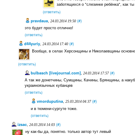
заботящихся о "слезинке ребёнка", как ты 
(ответить)
pravdaua
,
(#)
24.03.2014 19:50
это будет просто отлично!
(ответить)
d44yuriy
,
(#)
24.03.2014 17:40
Вообще, в селах Херсонщины и Николаевщины основной
(ответить)
bulbasch [livejournal.com]
,
(#)
24.03.2014 17:57
А так же донетчины, Сумщины, Качины, Брянщины, а накуб
украиноязычных кубанцев
(ответить)
vmorduputina
,
(#)
25.03.2014 04:37
и в тюмени-сургуте тоже.
(ответить)
izsac
,
(#)
24.03.2014 14:03
ну как-бы да, понятно. только автор тут левый