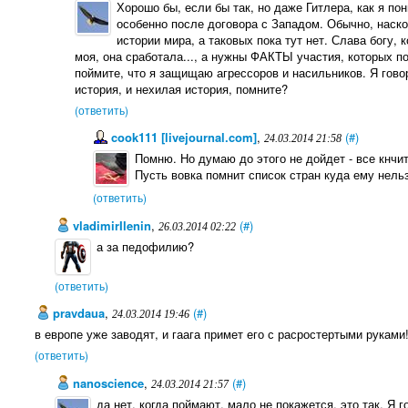
Хорошо бы, если бы так, но даже Гитлера, как я 
особенно после договора с Западом. Обычно, наско
истории мира, а таковых пока тут нет. Слава богу, к
моя, она сработала..., а нужны ФАКТЫ участия, которых по
поймите, что я защищаю агрессоров и насильников. Я говор
история, и нехилая история, помните?
(ответить)
cook111 [livejournal.com]
,
(#)
24.03.2014 21:58
Помню. Но думаю до этого не дойдет - все кнчи
Пусть вовка помнит список стран куда ему нельз
(ответить)
vladimirIlenin
,
(#)
26.03.2014 02:22
а за педофилию?
(ответить)
pravdaua
,
(#)
24.03.2014 19:46
в европе уже заводят, и гаага примет его с расростертыми руками
(ответить)
nanoscience
,
(#)
24.03.2014 21:57
да нет, когда поймают, мало не покажется, это так. Я 