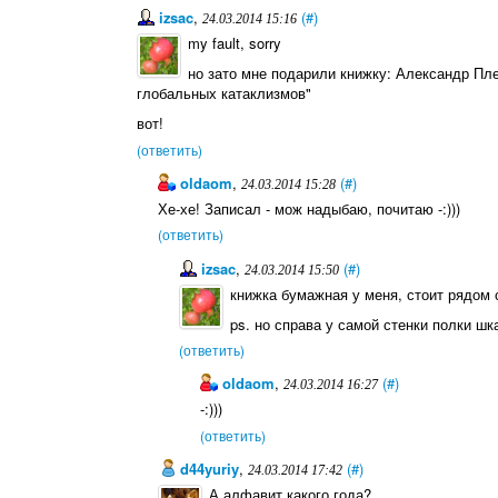
izsac
,
(#)
24.03.2014 15:16
my fault, sorry
но зато мне подарили книжку: Александр Пле
глобальных катаклизмов"
вот!
(ответить)
oldaom
,
(#)
24.03.2014 15:28
Хе-хе! Записал - мож надыбаю, почитаю -:)))
(ответить)
izsac
,
(#)
24.03.2014 15:50
книжка бумажная у меня, стоит рядом
ps. но справа у самой стенки полки ш
(ответить)
oldaom
,
(#)
24.03.2014 16:27
-:)))
(ответить)
d44yuriy
,
(#)
24.03.2014 17:42
А алфавит какого года?