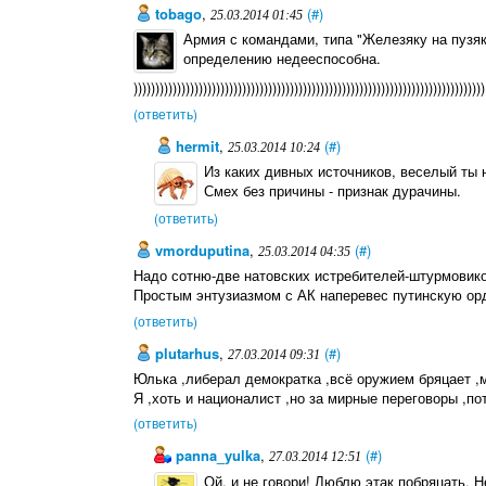
tobago
,
(#)
25.03.2014 01:45
Армия с командами, типа "Железяку на пузяку
определению недееспособна.
)))))))))))))))))))))))))))))))))))))))))))))))))))))))))))))))))))))))))))))))))
(ответить)
hermit
,
(#)
25.03.2014 10:24
Из каких дивных источников, веселый т
Смех без причины - признак дурачины.
(ответить)
vmorduputina
,
(#)
25.03.2014 04:35
Надо сотню-две натовских истребителей-штурмовико
Простым энтузиазмом с АК наперевес путинскую орд
(ответить)
plutarhus
,
(#)
27.03.2014 09:31
Юлька ,либерал демократка ,всё оружием бряцает ,
Я ,хоть и националист ,но за мирные переговоры ,пот
(ответить)
panna_yulka
,
(#)
27.03.2014 12:51
Ой, и не говори! Люблю этак побряцать. 