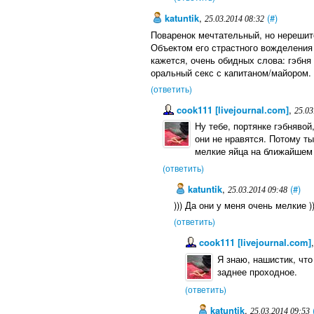
katuntik
,
(#)
25.03.2014 08:32
Поваренок мечтательный, но нерешит
Объектом его страстного вожделения
кажется, очень обидных слова: гэбня 
оральный секс с капитаном/майором.
(ответить)
cook111 [livejournal.com]
,
25.03
Ну тебе, портянке гэбнявой
они не нравятся. Потому т
мелкие яйца на ближайшем ф
(ответить)
katuntik
,
(#)
25.03.2014 09:48
))) Да они у меня очень мелкие )
(ответить)
cook111 [livejournal.com]
Я знаю, нашистик, что
заднее проходное.
(ответить)
katuntik
,
25.03.2014 09:53