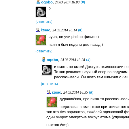
oqobo
,
(#)
24.03.2014 16:00
?
(ответить)
izsac
,
(#)
24.03.2014 16:14
чуча, не учи phd по физике;)
пьян я был недели две назад;)
(ответить)
oqobo
,
(#)
24.03.2014 16:28
и сметь не смел! Дохтурь пхилосопхии по 
То как решился научный спор по падучим 
рассказывали. Он шото там швырял с баш
(ответить)
izsac
,
(#)
24.03.2014 16:35
дурашлёпка, про пизю то рассказывали
подскаска, земля тоже притягивается
так что без вариантов, тяжёлей одинаковой фо
один оборот элекртона вокруг атома (упрощение
ньютон бля;)