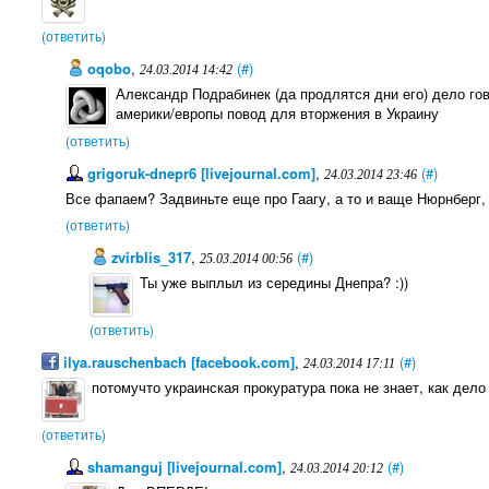
(ответить)
oqobo
,
(#)
24.03.2014 14:42
Александр Подрабинек (да продлятся дни его) дело го
америки/европы повод для вторжения в Украину
(ответить)
grigoruk-dnepr6 [livejournal.com]
,
(#)
24.03.2014 23:46
Все фапаем? Задвиньте еще про Гаагу, а то и ваще Нюрнберг, 
(ответить)
zvirblis_317
,
(#)
25.03.2014 00:56
Ты уже выплыл из середины Днепра? :))
(ответить)
ilya.rauschenbach [facebook.com]
,
(#)
24.03.2014 17:11
потомучто украинская прокуратура пока не знает, как дело
(ответить)
shamanguj [livejournal.com]
,
(#)
24.03.2014 20:12