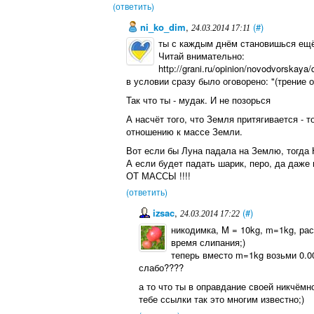
(ответить)
ni_ko_dim
,
(#)
24.03.2014 17:11
ты с каждым днём становишься ещё
Читай внимательно:
http://grani.ru/opinion/novodvorska
в условии сразу было оговорено: "(трение о
Так что ты - мудак. И не позорься
А насчёт того, что Земля притягивается - 
отношению к массе Земли.
Вот если бы Луна падала на Землю, тогда 
А если будет падать шарик, перо, да даже 
ОТ МАССЫ !!!!
(ответить)
izsac
,
(#)
24.03.2014 17:22
никодимка, M = 10kg, m=1kg, расс
время слипания;)
теперь вместо m=1kg возьми 0.0
слабо????
а то что ты в оправдание своей никчё
тебе ссылки так это многим известно;)