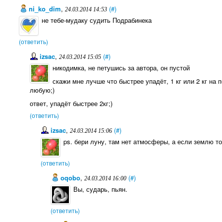
ni_ko_dim
,
(#)
24.03.2014 14:53
не тебе-мудаку судить Подрабинека
(ответить)
izsac
,
(#)
24.03.2014 15:05
никодимка, не петушись за автора, он пустой
скажи мне лучше что быстрее упадёт, 1 кг или 2 кг на
любую;)
ответ, упадёт быстрее 2кг;)
(ответить)
izsac
,
(#)
24.03.2014 15:06
ps. бери луну, там нет атмосферы, а если землю 
(ответить)
oqobo
,
(#)
24.03.2014 16:00
Вы, сударь, пьян.
(ответить)