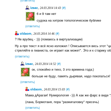
(ответить)
izsac
,
(#)
24.03.2014 14:43
6 и 9 там нет
судока на хитром топологическом бублике
(ответить)
oldaom
,
(#)
24.03.2014 14:46
? Не врубец - :))) (ломаюсь в виртуализации)
Ну а про текст я всё ясно изложил ! Описывается весь этот "ц
стреляйте в пианиста, он играет как может". Это и к старику 
(ответить)
izsac
,
(#)
24.03.2014 14:52
ок, спокойно и тихо, 3 это времена года;)
больше не буду, память дырявая, надо покопаться!
(ответить)
oldaom
,
(#)
24.03.2014 15:03
Мама дАрагая! Нумерология -:))) А как же фарс в виде "
(лана, Бормотаня, пора "разжигаловку" пресечь)
(ответить)