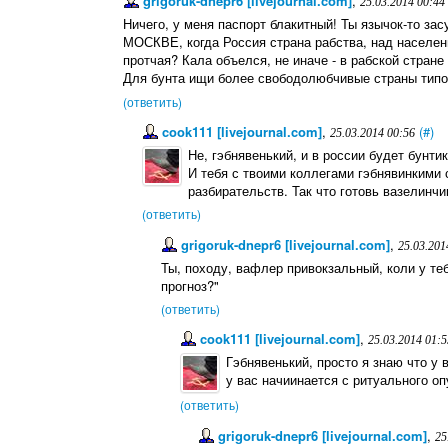
grigoruk-dnepr6 [livejournal.com]
,
25.03.2014 00:44
Ничего, у меня паспорт блакитный! Ты язычок-то з
МОСКВЕ, когда Россия страна рабства, над населен
протчая? Кала объелся, не иначе - в рабской стране 
Для бунта ищи более свободолюбчивые страны типо 
(ответить)
cook111 [livejournal.com]
,
(#)
25.03.2014 00:56
Не, гэбнявенький, и в россии будет бунти
И тебя с твоими коллегами гэбнявинкими 
разбирательств. Так что готовь вазелинчик
(ответить)
grigoruk-dnepr6 [livejournal.com]
,
25.03.201
Ты, походу, вафлер привокзальный, коли у теб
прогноз?"
(ответить)
cook111 [livejournal.com]
,
25.03.2014 01:5
Гэбнявенький, просто я знаю что у 
у вас начиинается с ритуального оп
(ответить)
grigoruk-dnepr6 [livejournal.com]
,
25