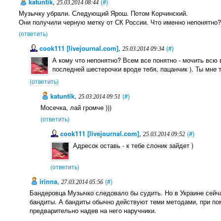
katuntik
,
(#)
25.03.2014 08:44
Музычку убрали. Следующий Ярош. Потом Корчинский.
Они получили черную метку от СК России. Что именно непонятно?
(ответить)
cook111 [livejournal.com]
,
(#)
25.03.2014 09:34
А кому что непонятно? Всем все понятно - мочить всю
последней шестерочки вроде тебя, пацанчик ). Ты мне т
(ответить)
katuntik
,
(#)
25.03.2014 09:51
Мосечка, лай громче )))
(ответить)
cook111 [livejournal.com]
,
(#)
25.03.2014 09:52
Адресок оставь - к тебе слоник зайдет )
(ответить)
irinna
,
(#)
27.03.2014 05:56
Бандеровца Музычко следовало бы судить. Но в Украине сейча
бандиты. А бандиты обычно действуют теми методами, при по
предварительно надев на него наручники.