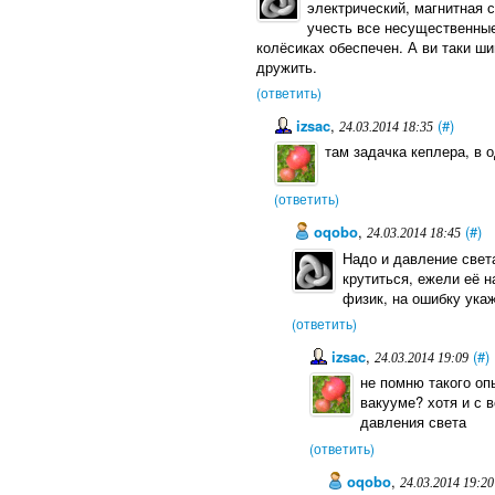
электрический, магнитная 
учесть все несущественные
колёсиках обеспечен. А ви таки ш
дружить.
(ответить)
izsac
,
(#)
24.03.2014 18:35
там задачка кеплера, в
(ответить)
oqobo
,
(#)
24.03.2014 18:45
Надо и давление света
крутиться, ежели её на
физик, на ошибку укаж
(ответить)
izsac
,
(#)
24.03.2014 19:09
не помню такого оп
вакууме? хотя и с 
давления света
(ответить)
oqobo
,
24.03.2014 19:20