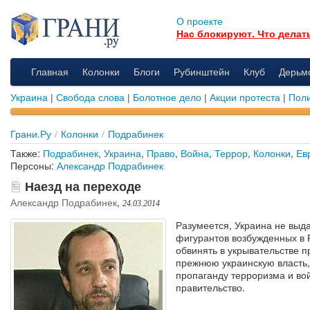
О проекте
Нас блокируют. Что делат
Главная
Колонки
Блоги
Рубинштейн
Клуб
Дерьм
Украина
|
Свобода слова
|
Болотное дело
|
Акции протеста
|
Поли
Грани.Ру
/
Колонки
/
Подрабинек
Также:
Подрабинек
,
Украина
,
Право
,
Война
,
Террор
,
Колонки
,
Ев
Персоны:
Александр Подрабинек
Наезд на переходе
Александр Подрабинек
,
24.03.2014
Разумеется, Украина не выда
фигурантов возбужденных в 
обвинять в укрывательстве п
прежнюю украинскую власть, 
пропаганду терроризма и во
правительство.