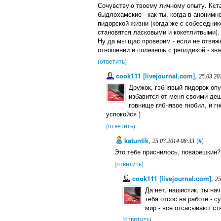
Сочувствую твоему личному опыту. Кстат
быдлохамские - как ты, когда в анонимно
пидорской жизни (когда же с собеседник
становятся ласковыми и кокетлитвыми).
Ну да мы щас проверим - если не отвяж
отношении и полезешь с реплдикой - зна
(ответить)
cook111 [livejournal.com]
,
25.03.20
Дружок, гэбнявый пидорок опу
избавится от меня своими деш
говнище гябнявое гнобил, и гн
успокойся )
(ответить)
katuntik
,
(#)
25.03.2014 08:33
Это тебе приснилось, поварешкин?
(ответить)
cook111 [livejournal.com]
,
25
Да нет, нашистик, ты на
тебя отсос на работе - с
мир - все отсасывают ст
(ответить)