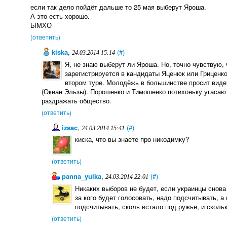
если так дело пойдёт дальше то 25 мая выберут Яроша.
А это есть хорошо.
ЫМХО
(ответить)
kiska
,
(#)
24.03.2014 15:14
Я, не знаю выберут ли Яроша. Но, точно чувствую, 
зарегистрируется в кандидаты Яценюк или Гриценко
втором туре. Молодёжь в большинстве просит виде
(Океан Эльзы). Порошенко и Тимошенко потихоньку угасаю
раздражать общество.
(ответить)
izsac
,
(#)
24.03.2014 15:41
киска, что вы знаете про никодимку?
(ответить)
panna_yulka
,
(#)
24.03.2014 22:01
Никаких выборов не будет, если украинцы снова
за кого будет голосовать, надо подсчитывать, а
подсчитывать, сколь встало под ружье, и скольк
(ответить)