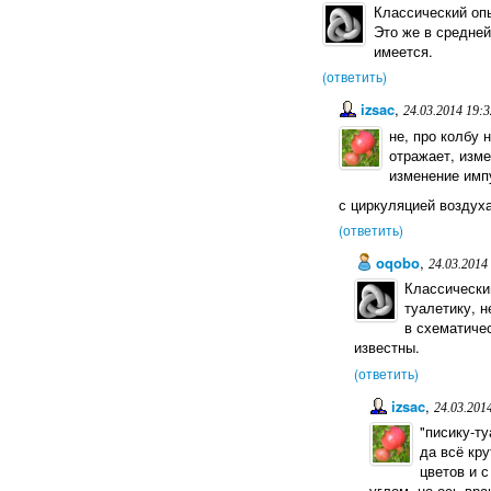
Классический оп
Это же в средней
имеется.
(ответить)
izsac
,
24.03.2014 19:3
не, про колбу 
отражает, изм
изменение импу
с циркуляцией воздуха
(ответить)
oqobo
,
24.03.2014
Классически
туалетику, н
в схематиче
известны.
(ответить)
izsac
,
24.03.201
"писику-ту
да всё кр
цветов и с
углом, но ось вр