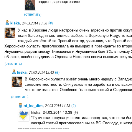
пардон ,зарапортовался
(ответить)
kiska
,
(#)
24.03.2014 13:38
У нас в Херсоне люди настроены очень агресивно против оккуп
если бы сегодня состоялись выборы в Верховную Раду, то ка
каждый четвёртый за Правый сектор, учитывая, что Правый сек
Херсонская область проголосовала на выборах в президенты во вто
Януковича разрыв между Тимошенко и Януковичем был 3%. в пользу 
областе, особенно удивила Одесса и Николаев своим высоким резуль
(ответить)
kiska
,
(#)
24.03.2014 13:43
В Херсонской области живёт очень много народу с Запад
сельские местности. Они уезжали на заработки в сельском
место жительство. Особенно Голопристанский и Скадовски
(ответить)
ni_ko_dim
,
(#)
24.03.2014 14:58
kiska, 24.03.2014 13:38 (#)
"Путинская оккупация сплотила народ так, что если б
каждый третий проголосовал бы за ВО Свободу, и кажд
======================