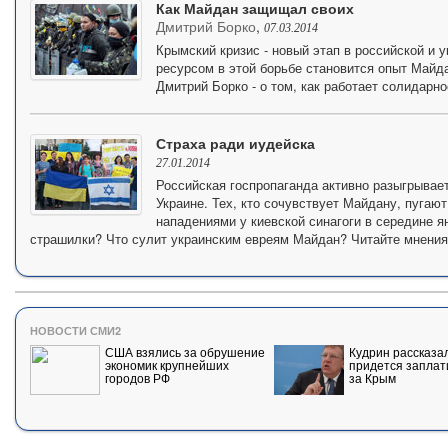
Как Майдан защищал своих
Дмитрий Борко
,
07.03.2014
Крымский кризис - новый этап в российской и 
ресурсом в этой борьбе становится опыт Майдан
Дмитрий Борко - о том, как работает солидарно
Страха ради иудейска
27.01.2014
Российская госпропаганда активно разыгрывает
Украине. Тех, кто сочувствует Майдану, пугаю
нападениями у киевской синагоги в середине 
страшилки? Что сулит украинским евреям Майдан? Читайте мнения
НОВОСТИ СМИ2
США взялись за обрушение
Кудрин рассказал
экономик крупнейших
придется заплат
городов РФ
за Крым