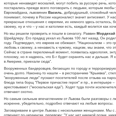
которые ненавидят москалей, могут побить за русскую речь, кот
постарались прежде всего поговорить с людьми, которым якобы 
Евромайдана, львовянин
Василь
, добродушный, спокойный чело
понимает, почему в России националист значит антисемит. У нас,
прекрасные отношения с евреями, их немного здесь осталось, б
своему, ну и что – у нас и католики есть, каждый молится как хоч
Но мы решили проверить и пошли в синагогу. Раввин
Мордехай
Шрейдлеру. Его прадед уехал из Львова 100 лет назад. Он родил
году. Подтвердил, что евреев не обижают. "Национализм – это г
любовь к своему, а ненависть к чужому, нацизм, мы знаем, что эт
Сейчас в стране переломный момент, появилась идеология, энтуз
плохому, но я надеюсь, что Б-г будет охранять нас и дальше. Я 
в Америке, приехали сюда".
Вооруженных бандеровцев, бегающих по городу и терроризирую
очень долго. Наконец-то нашли – в ресторанчике "Крыивка", сти
"вооруженные люди" пускают посетителей после отзыва на парол
блюда типа борщ "Первое причастие героя" и пр., в интерьере –
арестовывают ("москальская еда"). Ходят туда почти исключител
отвечают охотно.
Но самым сильным впечатлением от Львова были разговоры с л
искренне, убедительно, подробно отвечают на любые вопросы.
Заговариваем в центре Львова с несколькими женщинами. Мы с
отвечают по-украински, перевожу: "У нас нет никакой розни, н