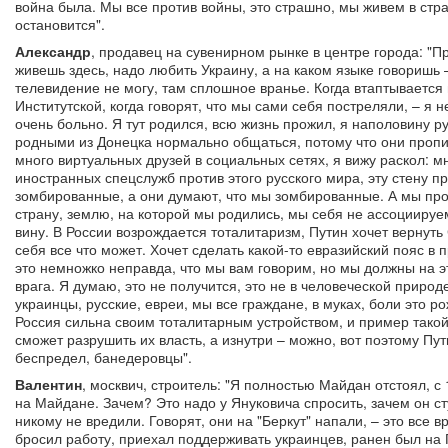
война была. Мы все против войны, это страшно, мы живем в стра
остановится".
Александр
, продавец на сувенирном рынке в центре города: "П
живешь здесь, надо любить Украину, а на каком языке говоришь –
телевидение не могу, там сплошное вранье. Когда втаптывается в
Институтской, когда говорят, что мы сами себя постреляли, – я н
очень больно. Я тут родился, всю жизнь прожил, я наполовину р
родными из Донецка нормально общаться, потому что они пропи
много виртуальных друзей в социальных сетях, я вижу раскол: мн
иностранных спецслужб против этого русского мира, эту стену 
зомбированные, а они думают, что мы зомбированные. А мы про
страну, землю, на которой мы родились, мы себя не ассоциируем
вину. В России возрождается тоталитаризм, Путин хочет вернуть
себя все что может. Хочет сделать какой-то евразийский пояс в
это немножко неправда, что мы вам говорим, но мы должны на э
врага. Я думаю, это не получится, это не в человеческой природ
украинцы, русские, евреи, мы все граждане, в муках, боли это р
Россия сильна своим тоталитарным устройством, и пример такой 
сможет разрушить их власть, а изнутри – можно, вот поэтому Пути
беспредел, банедеровцы".
Валентин
, москвич, строитель: "Я полностью Майдан отстоял, с
на Майдане. Зачем? Это надо у Януковича спросить, зачем он ст
никому не вредили. Говорят, они на "Беркут" напали, – это все в
бросил работу, приехал поддерживать украинцев, ранен был на Г