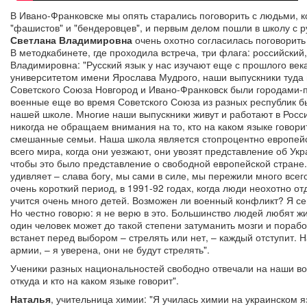
В Ивано-Франковске мы опять старались поговорить с людьми, 
"фашистов" и "бендеровцев", и первым делом пошли в школу с р
Светлана Владимировна
очень охотно согласилась поговорить
В методкабинете, где проходила встреча, три флага: российский
Владимировна: "Русский язык у нас изучают еще с прошлого века
университетом имени Ярослава Мудрого, наши выпускники туда 
Советского Союза Новгород и Ивано-Франковск были городами-п
военные еще во время Советского Союза из разных республик бы
нашей школе. Многие наши выпускники живут и работают в Росси
никогда не обращаем внимания на то, кто на каком языке говорит
смешанные семьи. Наша школа является стопроцентно европейск
всего мира, когда они уезжают, они увозят представление об Укр
чтобы это было представление о свободной европейской стране. 
удивляет – слава богу, мы сами в силе, мы пережили много всег
очень короткий период, в 1991-92 годах, когда люди неохотно от
учится очень много детей. Возможен ли военный конфликт? Я се
Но честно говорю: я не верю в это. Большинство людей любят жиз
один человек может до такой степени затуманить мозги и порабо
встанет перед выбором – стрелять или нет, – каждый отступит. 
армии, – я уверена, они не будут стрелять".
Ученики разных национальностей свободно отвечали на наши воп
откуда и кто на каком языке говорит".
Наталья
, учительница химии: "Я училась химии на украинском я