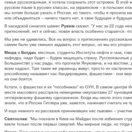
семья русскоязычная, я хотела сохранить этот островок. В этой
русском языке в русских классах, на украинском – в польских кл
мы хотим больше узнать о России, но такого, чтобы я просила к
или объединяться – ничего такого нет, я свое будущее и будуще
В хасидской синагоге шамес
Рувим
сказал: "У нас за 22 года н
притеснений, нет и сейчас, новая власть особенно старается, чт
Мы уже не удивились. Все на вопрос о притеснениях русскоязыч
самим было уже смешно задавать этот вопрос, но мы его упорно 
Миша
и
Богдан
, местные, студенты Института нефти и газа, го
кафедру, надо будет – будем защищать страну. Русскоязычные др
Большинство у нас рады, что прогнали Януковича, и на востоке,
всем надоел. Там такие же украинцы живут, просто их настроил
российскому называют нас бандеровцами, фашистами - они веря
но они боятся.
Кстати, о фашистах и их "пособниках" из ОУН. В самом центре И
месте массового расстрела немецкими оккупантами 27 оуновцев
гитлеровскому фашизму однозначное. Когда мы около этого пам
знали, что в России Гитлера уже, кажется, начинают считать не
И еще немного из рассказов принимавших нас львовян – участ
Святослав
: "Мы поехали в Киев на Майдан после избиения студ
взяли только после первых смертей. Мы мирные люди, но тогда м
Назар
: "Год назад я не мог себе представить, что я, смирный чел