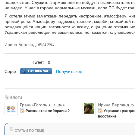
неадекватов. Служить в армию они не пойдут, легализовать их н
не видел. У нас в городе нормальные мужики, если ПС будет гр
Я хотела этими заметками передать настроение, атмосферу, жив
прямой речи. Атмосферу надежды, тревоги, скорби, спокойной 
рождающейся нации, готовности ко всему, ощущение открывшихс
Украинская революция не закончилась, но, кажется, случившеес
Ирина Берлянд
,
08.04.2014
Tweet
0
Нравится
Серф
Получить код
БЛОГИ
Грани+Гоголь
Ирина Берлянд
31.03.2014
25
Расколется ли Украина?
Украина: гражда
восстание
СТАТЬИ ПО ТЕМЕ