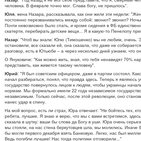
человека. В феврале точно мог. Слава богу, не пришлось".
Юля
, жена Назара, рассказывала, как они жили эти недели: "Жен
постоянно перезванивались между собой: звонил? звонил? Ночью
Почти невозможно было спать, и кроме сидения в ФБ единственн
скатерти, перебирать детские вещи... Я в какую-то Пенелопу пре
Назар
: "Чтоб вы знали: Юлю (Тимошенко) мы не любим, очень. 
остановили, все сказали ей, она сказала, что даже не собирается
разговор, есть в Ютьюбе – а через несколько дней узнаем, что о
О Януковиче: "Как можно жить, зная, что тебя ненавидят 70% на
представить, как живется такому человеку".
Юрий
: "Я был советским офицером, даже в партии состоял. Как
начал разбираться, понял, что правда здесь. Теперь я являюсь 
государство повернулось лицом к людям, чтобы украинцы начал
нормам. Мы формально имели 22 года независимое государство
независимым. Только сейчас, после этой революции, оно станови
нанес удар в спину.
На мой вопрос, есть ли страх, Юра отвечает: "Не бойтесь тех, кт
ребята, лучшие. Я знаю и верю, что мы с вами встретимся, здесь 
сказала в шутку: ваши бы слова да Богу в уши. Юра очень серьезн
мы стояли, на нас стена беркутовцев шла, мы молились. Иначе 
бы могли первого декабря взять Банковую. Легко, нас был милли
Ведь погибли лучшие! Нас тогда политики отговорили..."