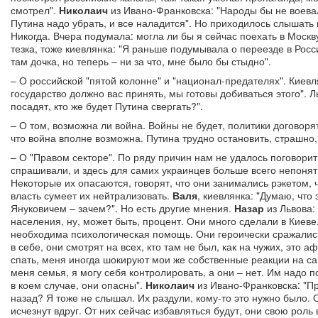
смотрел".
Николаич
из Ивано-Франковска: "Народы бы не воева
Путина надо убрать, и все наладится". Но приходилось слышать 
Никогда. Вчера подумала: могла ли бы я сейчас поехать в Москву
тезка, тоже киевлянка: "Я раньше подумывала о переезде в Росс
там дочка, но теперь – ни за что, мне было бы стыдно".
– О российской "пятой колонне" и "национал-предателях". Киев
государство должно вас принять, мы готовы добиваться этого". 
посадят, кто же будет Путина свергать?".
– О том, возможна ли война. Войны не будет, политики договоря
что война вполне возможна. Путина трудно остановить, страшно,
– О "Правом секторе". По ряду причин нам не удалось поговори
спрашивали, и здесь для самих украинцев больше всего непоня
Некоторые их опасаются, говорят, что они занимались рэкетом, 
власть сумеет их нейтрализовать.
Валя
, киевлянка: "Думаю, что
Януковичем – зачем?". Но есть другие мнения.
Назар
из Львова:
населения, ну, может быть, процент. Они много сделали в Киеве
необходима психологическая помощь. Они героически сражались,
в себе, они смотрят на всех, кто там не был, как на чужих, это а
спать, меня иногда шокируют мои же собственные реакции на с
меня семья, я могу себя контролировать, а они – нет. Им надо п
в коем случае, они опасны".
Николаич
из Ивано-Франковска: "Пр
назад? Я тоже не слышал. Их раздули, кому-то это нужно было. 
исчезнут вдруг. От них сейчас избавляться будут, они свою рол