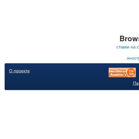
Brows
ставки на 
иност
О проекте
Па