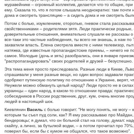
муравейнике – огромный коллектив, делается что-то общее, при 
ему. Сказала то, что я потом слышала неоднократно: там почти
дома и смотреть трансляцию – а сидеть дома и не смотреть был
Потом с болью, изумлением, оторопью, гневом стала рассказыв
свойственниками – родителями зятя. Люди практически родные, 
доверительные отношения, внимательно слушали ее рассказы о 
все-таки это частные наблюдения, ты всего не знаешь, а нам п
захватили власть. Елена смотрела вместе с ними телевизор, пыт
натяжка, где известные пропагандистские приемы, – ничего не 
самое. Молодые (дочь и зять) разобрались, они в январе приезж
"распропагандировать" своих родителей и друзей – безуспешно.
Эта тема меня просто преследовала. Разные люди в Киеве, Львов
спрашивали у меня разные вещи, но один вопрос задавали практ
одобряют путинскую политику по отношению к Украине, верят, чт
Неужели можно обмануть целый народ? Люди просто не в силах в
украинцы – один народ, в каком-то отношении правда: практичес
собеседников в России родственник, друг, кум, очень многие пр
людей в настоящий шок.
Киевлянин
Василь
с болью говорит: "Не могу понять, не могу – 
которым ты съел пуд соли, как? Я ему рассказываю про Майдан, 
бендеровцы; я думал, что он больной стал на голову, думал: над
скайпу, а лично, за бутылкой водки, – а потом прочитал про 70%,
поверил бы, если бы с кумом не общался, что такое возможно".