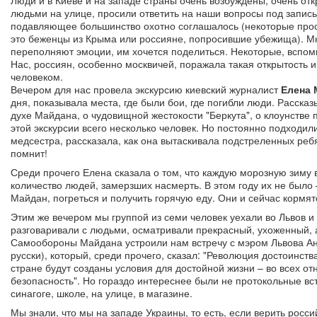
Люди и в Киеве и на западе страны очень возбуждены, очень отк
людьми на улице, просили ответить на наши вопросы под запись 
подавляющее большинство охотно соглашалось (некоторые проси
это беженцы из Крыма или россияне, попросившие убежища). М
переполняют эмоции, им хочется поделиться. Некоторые, вспоми
Нас, россиян, особенно москвичей, поражала такая открытость и
человеком.
Вечером для нас провела экскурсию киевский журналист
Елена 
дня, показывала места, где были бои, где погибли люди. Рассказы
духе Майдана, о чудовищной жестокости "Беркута", о клоунстве 
этой экскурсии всего несколько человек. Но постоянно подходи
медсестра, рассказала, как она вытаскивала подстреленных реб
помнит!
Среди прочего Елена сказала о том, что каждую морозную зиму в
количество людей, замерзших насмерть. В этом году их не было 
Майдан, погреться и получить горячую еду. Они и сейчас кормя
Этим же вечером мы группой из семи человек уехали во Львов и
разговаривали с людьми, осматривали прекрасный, ухоженный, 
Самообороны Майдана устроили нам встречу с мэром Львова Ан
русски), который, среди прочего, сказал: "Революция достоинств
стране будут созданы условия для достойной жизни – во всех от
безопасность". Но гораздо интереснее были не протокольные вс
синагоге, школе, на улице, в магазине.
Мы знали, что мы на западе Украины, то есть, если верить росс