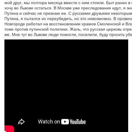
мой друг, мы полтора месяца вместе с ним стояли. Был ранен в г
хочу во Львове остаться. В Москве уже преследования идут, я зн
Путина и сейчас не признаю ее. С русскими друзьями некоторы
Путина, я пытался их переубедить, но это невозможно. В провин
Новгороде работал на восстановлении храмов Смоленской и Вла
тоже против путинской политики. Жаль, что русская церковь отрек
же. Мне тут во Львове люди помогли, поселили, буду просить уб