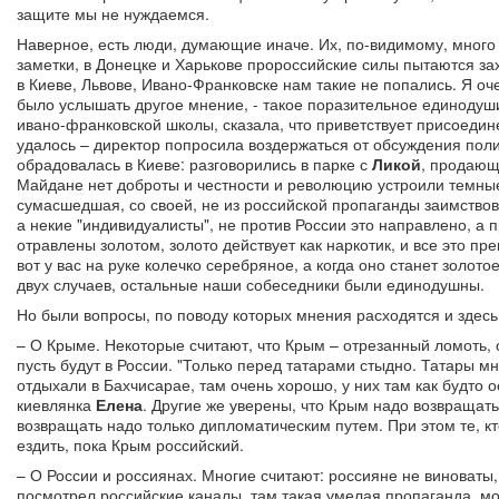
защите мы не нуждаемся.
Наверное, есть люди, думающие иначе. Их, по-видимому, много н
заметки, в Донецке и Харькове пророссийские силы пытаются за
в Киеве, Львове, Ивано-Франковске нам такие не попались. Я оч
было услышать другое мнение, - такое поразительное единодуш
ивано-франковской школы, сказала, что приветствует присоедине
удалось – директор попросила воздержаться от обсуждения поли
обрадовалась в Киеве: разговорились в парке с
Ликой
, продающ
Майдане нет доброты и честности и революцию устроили темные
сумасшедшая, со своей, не из российской пропаганды заимствов
а некие "индивидуалисты", не против России это направлено, а п
отравлены золотом, золото действует как наркотик, и все это пре
вот у вас на руке колечко серебряное, а когда оно станет золото
двух случаев, остальные наши собеседники были единодушны.
Но были вопросы, по поводу которых мнения расходятся и здесь
– О Крыме. Некоторые считают, что Крым – отрезанный ломоть, он
пусть будут в России. "Только перед татарами стыдно. Татары 
отдыхали в Бахчисарае, там очень хорошо, у них там как будто о
киевлянка
Елена
. Другие же уверены, что Крым надо возвращать
возвращать надо только дипломатическим путем. При этом те, к
ездить, пока Крым российский.
– О России и россиянах. Многие считают: россияне не виноваты
посмотрел российские каналы, там такая умелая пропаганда, м