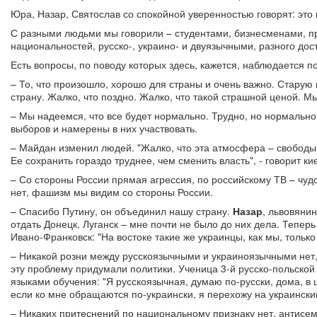
Юра, Назар, Святослав со спокойной уверенностью говорят: это
С разными людьми мы говорили – студентами, бизнесменами, п
национальностей, русско-, украино- и двуязычными, разного до
Есть вопросы, по поводу которых здесь, кажется, наблюдается п
– То, что произошло, хорошо для страны и очень важно. Старую
страну. Жалко, что поздно. Жалко, что такой страшной ценой. М
– Мы надеемся, что все будет нормально. Трудно, но нормально. 
выборов и намерены в них участвовать.
– Майдан изменил людей. "Жалко, что эта атмосфера – свободы,
Ее сохранить гораздо труднее, чем сменить власть", - говорит к
– Со стороны России прямая агрессия, по российскому ТВ – чуд
нет, фашизм мы видим со стороны России.
– Спасибо Путину, он объединил нашу страну.
Назар
, львовянин
отдать Донецк, Луганск – мне почти не было до них дела. Тепер
Ивано-Франковск: "На востоке такие же украинцы, как мы, только 
– Никакой розни между русскоязычными и украиноязычными нет,
эту проблему придумали политики. Ученица 3-й русско-польской
языками обучения: "Я русскоязычная, думаю по-русски, дома, в ш
если ко мне обращаются по-украински, я перехожу на украинский
– Никаких притеснений по национальному признаку нет, антисем