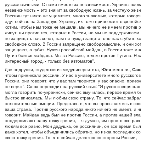
русскоязычными. С нами вместе за независимость Украины воевал
независимость – это значит за свободную жизнь, за честную жизн
Россиян тут никто не ущемляет, много знакомых, которые говорят
едут сейчас на Западную Украину, их тоже привлекает европейс
хотим, чтобы нам тоже не мешали, мы ничего не имеем против ро
живут, ни против тех, которые в России, но мы не поддерживаем
не защищать нас хочет, нам не нужда защита, оно нас сгубить хо
свободное слово. В России запрещено свободомыслие, и они хотя
защищают, а губят. Нужен российский майдан, в России тоже мн
Путин боится майдана. Мы за Россию, только против Путина. Рос
интересный город, - только без автоматов".
Две подружки, студентки из медуниверситета,
Юля
местная,
Са
чтобы принижали россиян. У нас в университете много русскогов
России, они говорят: что у вас там творится, у вас опасно, приез
не верят". Саша переходит на русский язык: "Я русскоговорящая,
могла говорить по-украински, сейчас выучилась, первое время б
быстро вписалась. Мы любим свою страну. То, что сейчас забрал
положительные эмоции. Представьте, что вы просыпаетесь в свое
ваша страна. Против русского народа никто ничего не имеет, и н
говорит. Майдан ведь был не против России, а против нашей вла
поддерживают нашу точку зрения, – я думаю, им просто все равно
людям все равно. Мой дедушка, он россиянин, он все время был
даже хотел, чтобы объединились обратно, но из-за последних со
свою точку зрения. То, что сейчас делается со стороны России, 