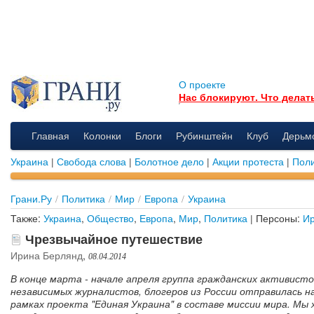
О проекте
Нас блокируют. Что делат
Главная
Колонки
Блоги
Рубинштейн
Клуб
Дерьм
Украина
|
Свобода слова
|
Болотное дело
|
Акции протеста
|
Поли
Грани.Ру
/
Политика
/
Мир
/
Европа
/
Украина
Также:
Украина
,
Общество
,
Европа
,
Мир
,
Политика
| Персоны:
Ир
Чрезвычайное путешествие
Ирина Берлянд
,
08.04.2014
В конце марта - начале апреля группа гражданских активисто
независимых журналистов, блогеров из России отправилась на
рамках проекта "Единая Украина" в составе миссии мира. Мы