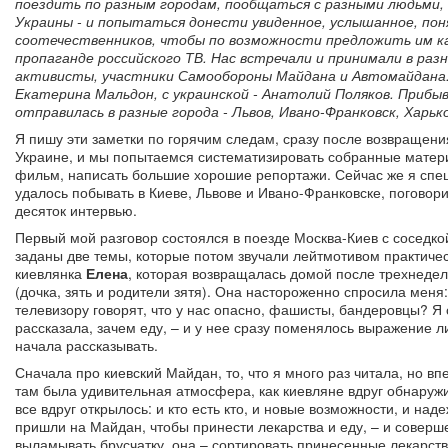
поездить по разным городам, пообщаться с разными людьми
Украины - и попытаться донести увиденное, услышанное, пон
соотечественников, чтобы по возможности предложить им к
пропаганде российского ТВ. Нас встречали и принимали в раз
активисты, участники Самообороны Майдана и Автомайдана.
Екатерина Мальдон, с украинской - Анатолий Поляков. Прибыв 
отправилась в разные города - Львов, Ивано-Франковск, Харьк
Я пишу эти заметки по горячим следам, сразу после возвращен
Украине, и мы попытаемся систематизировать собранные матери
фильм, написать большие хорошие репортажи. Сейчас же я спе
удалось побывать в Киеве, Львове и Ивано-Франковске, поговор
десяток интервью.
Первый мой разговор состоялся в поезде Москва-Киев с соседкой 
заданы две темы, которые потом звучали лейтмотивом практиче
киевлянка
Елена
, которая возвращалась домой после трехнедел
(дочка, зять и родители зятя). Она настороженно спросила меня: 
телевизору говорят, что у нас опасно, фашисты, бандеровцы? Я 
рассказала, зачем еду, – и у нее сразу поменялось выражение л
начала рассказывать.
Сначала про киевский Майдан, то, что я много раз читала, но в
там была удивительная атмосфера, как киевляне вдруг обнаружи
все вдруг открылось: и кто есть кто, и новые возможности, и над
пришли на Майдан, чтобы принести лекарства и еду, – и соверше
выламывать брусчатку, она – сортировать принесенные лекарства