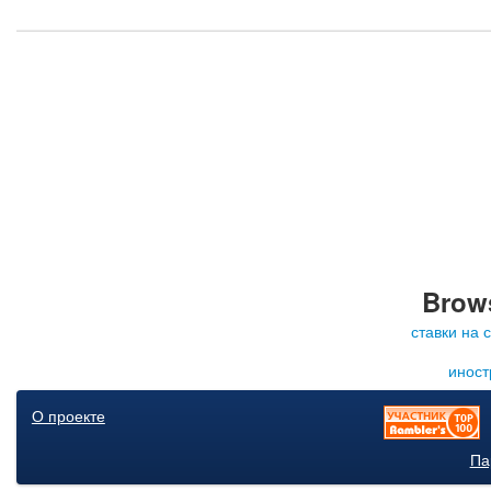
Brows
ставки на 
иност
О проекте
Па