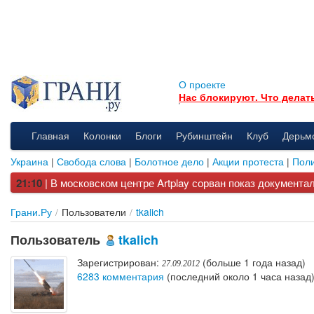
О проекте
Нас блокируют. Что делат
Главная
Колонки
Блоги
Рубинштейн
Клуб
Дерьм
Украина
|
Свобода слова
|
Болотное дело
|
Акции протеста
|
Поли
| В московском центре Artplay сорван показ документа
21:10
Грани.Ру
/
Пользователи
/
tkalich
Пользователь
tkalich
Зарегистрирован:
(больше 1 года назад)
27.09.2012
6283 комментария
(последний около 1 часа назад