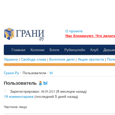
О проекте
Нас блокируют. Что делат
Главная
Колонки
Блоги
Рубинштейн
Клуб
Дерьм
Украина
|
Свобода слова
|
Болотное дело
|
Акции протеста
|
Поли
Грани.Ру
/
Пользователи
/
bi
Пользователь
bi
Зарегистрирован:
(8 месяцев назад)
08.09.2013
19 комментариев
(последний 5 дней назад)
Частное лицо