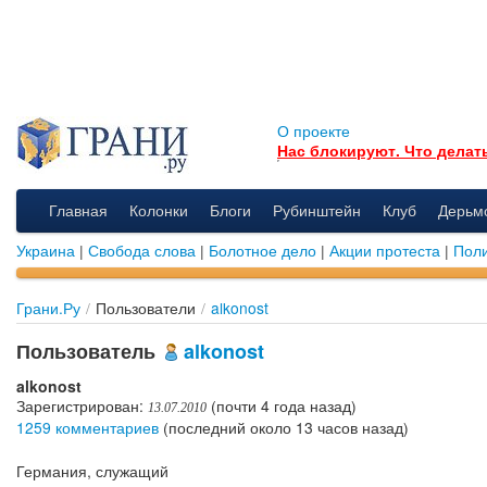
О проекте
Нас блокируют. Что делат
Главная
Колонки
Блоги
Рубинштейн
Клуб
Дерьм
Украина
|
Свобода слова
|
Болотное дело
|
Акции протеста
|
Поли
Грани.Ру
/
Пользователи
/
alkonost
Пользователь
alkonost
alkonost
Зарегистрирован:
(почти 4 года назад)
13.07.2010
1259 комментариев
(последний около 13 часов назад)
Германия, служащий