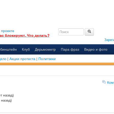
 проекте
ас блокируют. Что делать?
Зарег
убинштейн
Клуб
Дерьмометр
Пара фраз
Видео и фото
дело
|
Акции протеста
|
Политзеки
Ком
т назад)
 назад)