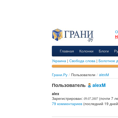
О
Н
Главная
Колонки
Блоги
Р
Украина
|
Свобода слова
|
Болотное 
Грани.Ру
/
Пользователи
/
alexM
Пользователь
alexM
alex
Зарегистрирован:
(почти 7 ле
09.07.2007
79 комментариев
(последний 19 дней