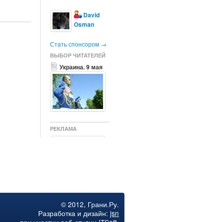
David
Osman
Стать спонсором →
ВЫБОР ЧИТАТЕЛЕЙ
Украина. 9 мая
РЕКЛАМА
США и Германия
согласовали
последние
© 2012, Грани.Ру.
убийственные
Разработка и дизайн:
jsn
санкции