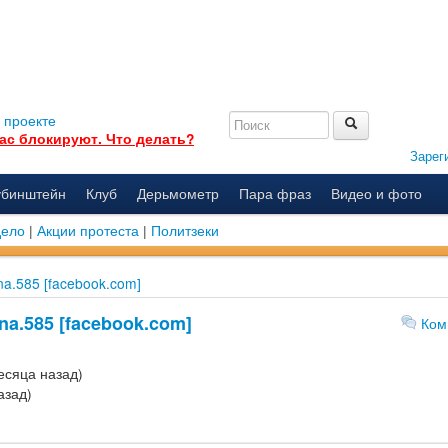
 проекте
ас блокируют. Что делать?
Зарег
убинштейн
Клуб
Дерьмометр
Пара фраз
Видео и фото
дело
|
Акции протеста
|
Политзеки
ina.585 [facebook.com]
na.585 [facebook.com]
Ком
есяца назад)
азад)