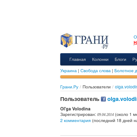
О
Н
Главная
Колонки
Блоги
Р
Украина
|
Свобода слова
|
Болотное 
Грани.Ру
/
Пользователи
/
olga.volod
Пользователь
olga.volodi
Ol'ga Volodina
Зарегистрирован:
(около 1 м
09.04.2014
2 комментария
(последний 18 дней н