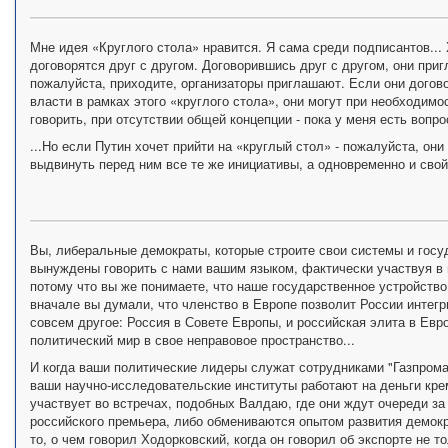
Мне идея «Круглого стола» нравится. Я сама среди подписантов...
договорятся друг с другом. Договорившись друг с другом, они при
пожалуйста, приходите, организаторы приглашают. Если они догово
власти в рамках этого «круглого стола», они могут при необходимо
говорить, при отсутствии общей концепции - пока у меня есть вопро
...Но если Путин хочет прийти на «круглый стол» - пожалуйста, он
выдвинуть перед ним все те же инициативы, а одновременно и свой
Вы, либеральные демократы, которые строите свои системы и госуд
вынуждены говорить с нами вашим языком, фактически участвуя в 
потому что вы же понимаете, что наше государственное устройство
вначале вы думали, что членство в Европе позволит России интег
совсем другое: Россия в Совете Европы, и российская элита в Евр
политический мир в свое неправовое пространство...
И когда ваши политические лидеры служат сотрудниками "Газпрома
ваши научно-исследовательские институты работают на деньги кре
участвует во встречах, подобных Валдаю, где они ждут очереди за 
российского премьера, либо обмениваются опытом развития демокр
то, о чем говорил Ходорковский, когда он говорил об экспорте не то