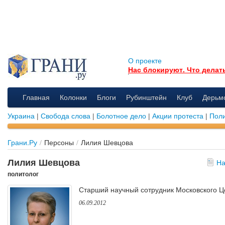
О проекте
Нас блокируют. Что делат
Главная
Колонки
Блоги
Рубинштейн
Клуб
Дерьм
Украина
|
Свобода слова
|
Болотное дело
|
Акции протеста
|
Поли
Грани.Ру
/
Персоны
/
Лилия Шевцова
Лилия Шевцова
На
политолог
Старший научный сотрудник Московского Ц
06.09.2012