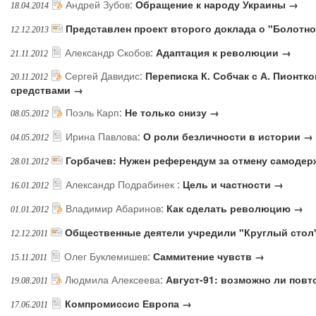
Андрей Зубов
:
Обращение к народу Украины →
18.04.2014
Представлен проект второго доклада о "Болотн
12.12.2013
Александр Скобов
:
Адаптация к революции →
21.11.2012
Сергей Давидис
:
Переписка К. Собчак с А. Пионтк
20.11.2012
средствами →
Поэль Карп
:
Не только снизу →
08.05.2012
Ирина Павлова
:
О роли безличности в истории →
04.05.2012
Горбачев: Нужен референдум за отмену самоде
28.01.2012
Александр Подрабинек
:
Цель и частности →
16.01.2012
Владимир Абаринов
:
Как сделать революцию →
01.01.2012
Общественные деятели учредили "Круглый стол
12.12.2011
Олег Буклемишев
:
Саммитение чувств →
15.11.2011
Людмила Алексеева
:
Август-91: возможно ли пов
19.08.2011
Компромиссис Европа →
17.06.2011