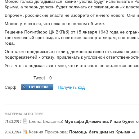
Можно только догадываться, какие чувства будут испытывать к Ро
Крыму, а теперь должен будет получать от оккупационных власте
Впрочем, российские власти не изобретают ничего нового. Они 
Можно утешаться, что пока не в полном объеме.
Решение Политбюро ЦК ВКП(б) от 15 января 1943 года не огра
трехмесячный срок выдать советские паспорта лицам, состоявши
года.
Оно также предписывало «лиц, демонстративно отказывающихся 
подстрекателей к отказу, привлекать к уголовной ответственност
Увы, что-то подсказывает мне, что и эта часть не останется нев
Tweet
0
Нравится
Серф
Получить код
МАТЕРИАЛЫ ПО ТЕМЕ
Елена Власенко
:
Мустафа Джемилев:У нас будет 
21.03.2014
Ксения Проконова
:
Помощь бегущим из Крыма →
20.03.2014