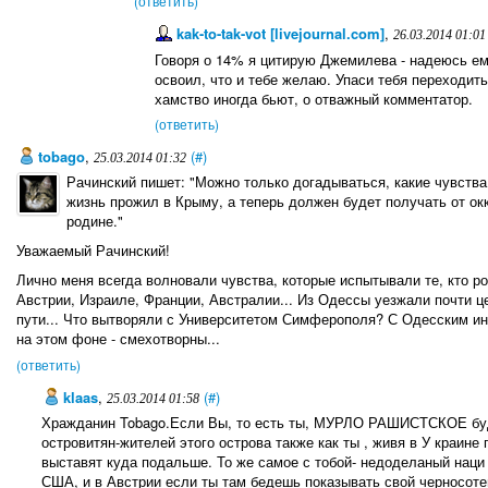
(ответить)
kak-to-tak-vot [livejournal.com]
,
26.03.2014 01:01
Говоря о 14% я цитирую Джемилева - надеюсь ему
освоил, что и тебе желаю. Упаси тебя переходить
хамство иногда бьют, о отважный комментатор.
(ответить)
tobago
,
(#)
25.03.2014 01:32
Рачинский пишет: "Можно только догадываться, какие чувства
жизнь прожил в Крыму, а теперь должен будет получать от ок
родине."
Уважаемый Рачинский!
Лично меня всегда волновали чувства, которые испытывали те, кто 
Австрии, Израиле, Франции, Австралии... Из Одессы уезжали почти ц
пути... Что вытворяли с Университетом Симферополя? С Одесским и
на этом фоне - смехотворны...
(ответить)
klaas
,
(#)
25.03.2014 01:58
Хражданин Tobago.Если Вы, то есть ты, МУРЛО РАШИСТСКОЕ буде
островитян-жителей этого острова также как ты , живя в У краине 
выставят куда подальше. То же самое с тобой- недоделаный наци 
США, и в Австрии если ты там бедешь показывать свой чернос