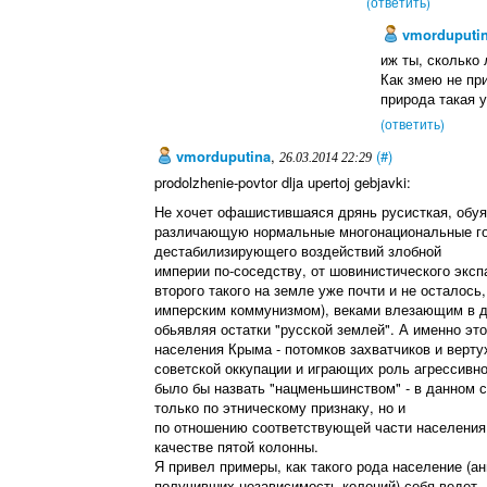
(ответить)
vmorduputi
иж ты, сколько
Как змею не при
природа такая у
(ответить)
vmorduputina
,
(#)
26.03.2014 22:29
prodolzhenie-povtor dlja upertoj gebjavki:
Не хочет офашистившаяся дрянь русисткая, обуян
различающую нормальные многонациональные госу
дестабилизирующего воздействий злобной
империи по-соседству, от шовинистического эксп
второго такого на земле уже почти и не осталось
имперским коммунизмом), веками влезающим в д
обьявляя остатки "русской землей". А именно это
населения Крыма - потомков захватчиков и верту
советской оккупации и играющих роль агрессивно
было бы назвать "нацменьшинством" - в данном с
только по этническому признаку, но и
по отношению соответствующей части населения 
качестве пятой колонны.
Я привел примеры, как такого рода население (а
получивших независимость колоний) себя ведет 