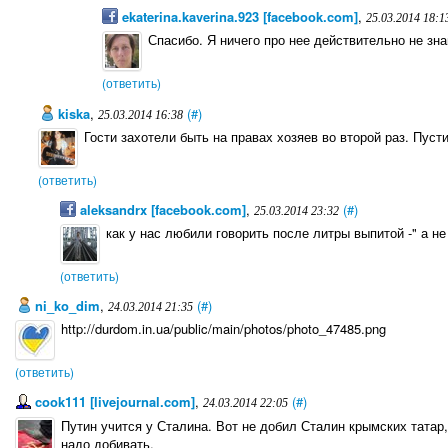
ekaterina.kaverina.923 [facebook.com]
,
25.03.2014 18:1
Спасибо. Я ничего про нее действительно не зна
(ответить)
kiska
,
(#)
25.03.2014 16:38
Гости захотели быть на правах хозяев во второй раз. Пусти 
(ответить)
aleksandrx [facebook.com]
,
(#)
25.03.2014 23:32
как у нас любили говорить после литры выпитой -" а не
(ответить)
ni_ko_dim
,
(#)
24.03.2014 21:35
http://durdom.in.ua/public/main/photos/photo_47485.png
(ответить)
cook111 [livejournal.com]
,
(#)
24.03.2014 22:05
Путин учится у Сталина. Вот не добил Сталин крымских татар,
надо добивать.