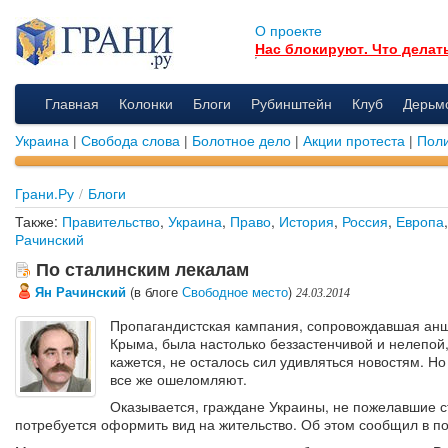
О проекте
Нас блокируют. Что делат
Главная
Колонки
Блоги
Рубинштейн
Клуб
Дерьм
Украина
|
Свобода слова
|
Болотное дело
|
Акции протеста
|
Поли
Грани.Ру
/
Блоги
Также:
Правительство
,
Украина
,
Право
,
История
,
Россия
,
Европа
Рачинский
По сталинским лекалам
Ян Рачинский
(в блоге
Свободное место
)
24.03.2014
Пропагандистская кампания, сопровождавшая ан
Крыма, была настолько беззастенчивой и нелепой,
кажется, не осталось сил удивляться новостям. Н
все же ошеломляют.
Оказывается, граждане Украины, не пожелавшие ст
потребуется оформить вид на жительство. Об этом сообщил в 