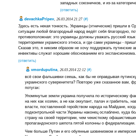
западных союзничков, и из-за категорич
(ответить)
devachkaPripev
,
(#)
26.03.2014 21:27
Здесь есть некая тонкость. Украинцы (этнические) пришли в О
ситуации любой благородный народ ведёт себя благородно, по
противоположная: это украинцы должны уважать русский язык 
территориями украинского этноса, и где сами украинцы - приш
Сказав это, я никоим образом не хочу поддержать путинские а
инвективы служат хорошим обоснованием его экспансионизма
(ответить)
vmorduputina
,
(#)
26.03.2014 22:12
всё свои фальшивки сеешь, как бы не оправдывая путинску
украинского суверенитета? Повторю уже сказанное вам, ф
потугах:
Упомянутые земли украина получила по историческому фак
на них как хозяин, а не как оккупант, палач и грабитель, 
власти, поставленной геройством народа на Майдане, когд
подконтрольной части Украины наконец ослаблено, куда б
страну на своей территории, чем чекисткому офашистившем
пропагандонского шепота пятой колонны о федерализации.
Чем больше Путин и его обуянные шовинизмом и имперским