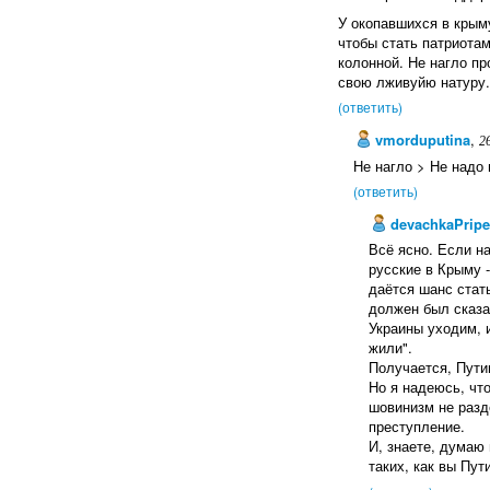
У окопавшихся в крым
чтобы стать патриотам
колонной. Не нагло п
свою лживуйю натуру.
(ответить)
vmorduputina
,
2
Не нагло > Не надо 
(ответить)
devachkaPripe
Всё ясно. Если н
русские в Крыму 
даётся шанс стат
должен был сказат
Украины уходим, и
жили".
Получается, Пути
Но я надеюсь, чт
шовинизм не разд
преступление.
И, знаете, думаю 
таких, как вы Пут