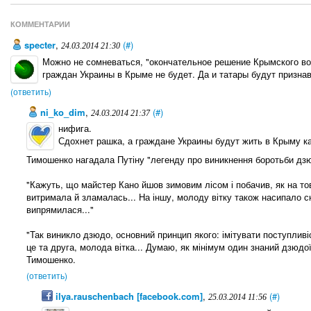
КОММЕНТАРИИ
specter
,
(#)
24.03.2014 21:30
Можно не сомневаться, "окончательное решение Крымского воп
граждан Украины в Крыме не будет. Да и татары будут призна
(ответить)
ni_ko_dim
,
(#)
24.03.2014 21:37
нифига.
Сдохнет рашка, а граждане Украины будут жить в Крыму ка
Тимошенко нагадала Путіну "легенду про виникнення боротьби дз
"Кажуть, що майстер Кано йшов зимовим лісом і побачив, як на тов
витримала й зламалась... На іншу, молоду вітку також насипало с
випрямилася..."
"Так виникло дзюдо, основний принцип якого: імітувати поступливіст
це та друга, молода вітка... Думаю, як мінімум один знаний дзюдої
Тимошенко.
(ответить)
ilya.rauschenbach [facebook.com]
,
(#)
25.03.2014 11:56