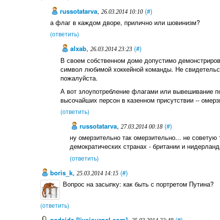
russotatarva
,
(#)
26.03.2014 10:10
а флаг в каждом дворе, прилично или шовинизм?
(ответить)
alxab
,
(#)
26.03.2014 23:23
В своем собственном доме допустимо демонстрирова
символ любимой хоккейной команды. Не свидетельств
пожалуйста.
А вот злоупотребление флагами или вывешивание по
высочайших персон в казенном присутствии -- омерз
(ответить)
russotatarva
,
(#)
27.03.2014 00:18
ну омерзительно так омерзительно... не советую 
демократических странах - британии и нидерланда
(ответить)
boris_k
,
(#)
25.03.2014 14:15
Вопрос на засыпку: как быть с портретом Путина?
(ответить)
nadejda [livejournal.com]
,
(#)