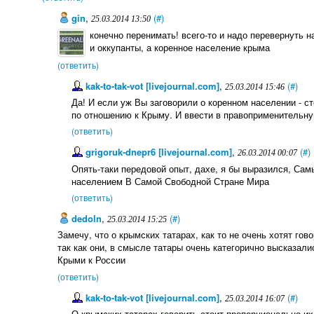
gin
,
(#)
25.03.2014 13:50
конечно перенимать! всего-то и надо перевернуть 
и оккупанты, а коренное население крыма
(ответить)
kak-to-tak-vot [livejournal.com]
,
(#)
25.03.2014 15:46
Да! И если уж Вы заговорили о коренном населении - ст
по отношению к Крыму. И ввести в правоприменительну
(ответить)
grigoruk-dnepr6 [livejournal.com]
,
(#)
26.03.2014 00:07
Опять-таки передовой опыт, дахе, я бы выразился, Са
населением В Самой Свободной Стране Мира
(ответить)
dedoln
,
(#)
25.03.2014 15:25
Замечу, что о крымских татарах, как то не очень хотят го
так как они, в смысле татары очень категорично высказал
Крыми к России
(ответить)
kak-to-tak-vot [livejournal.com]
,
(#)
25.03.2014 16:07
О крымских татарах говорить стоит пропорционально их