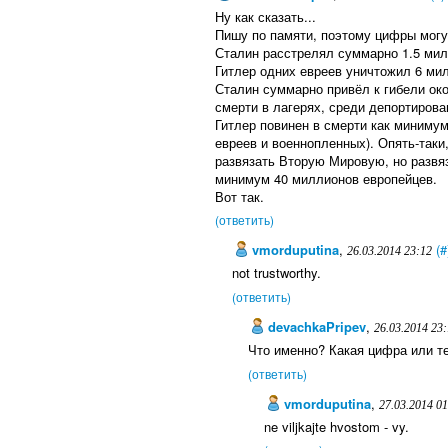
Ну как сказать...
Пишу по памяти, поэтому цифры могу
Сталин расстрелял суммарно 1.5 ми
Гитлер одних евреев уничтожил 6 ми
Сталин суммарно привёл к гибели ок
смерти в лагерях, среди депортирова
Гитлер повинен в смерти как миниму
евреев и военнопленных). Опять-таки,
развязать Вторую Мировую, но развяз
минимум 40 миллионов европейцев.
Вот так.
(ответить)
vmorduputina
,
(#
26.03.2014 23:12
not trustworthy.
(ответить)
devachkaPripev
,
26.03.2014 23
Что именно? Какая цифра или т
(ответить)
vmorduputina
,
27.03.2014 01
ne viljkajte hvostom - vy.