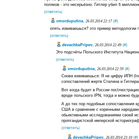
поляков - это несерьёзно. Гитлер убил 5 миллио
(ответить)
vmorduputina
,
(#)
26.03.2014 22:17
опять извиваешься? это пример методологии 
(ответить)
devachkaPripev
,
(#)
26.03.2014 22:49
Это подсчёты Польского Института Национ
(ответить)
vmorduputina
,
(#)
26.03.2014 22:59
Снова извиваешься: Я не цифру ИПН (Ins
сопоставлений жертв Сталина и Гитлера
Вот когда будет в России посtлюстраци
вроде польского IPN, тогда и можно буд
А до тех пор подобные сопоставления кр
США в сравнение с коренными народами
обьективными исследованиями своей ис
пропгандистской имперской историограф
(ответить)
devachkaPripev
,
(#)
26.03.2014 23:10