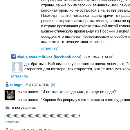
страны, забыв об имперских замашках, или пакую
колонизаторов, но не остаются в качестве реван
Несмотря на это, чекисткая шавка кричит о прав
россии, которую шавка проталкивает, важны не п
к стране проживания русско-язычной пятой коло
шовинистическую пропаганду из Россиии и испол
соседей, что является неотьемлемым способом с
зла и лжи - в течении многих веков.
(ответить)
vladislovas.milukas [facebook.com]
,
(#)
25.03.2014 11:14
да, братцы... Всё сильнее укрепляется впечатление, что "т
старается для путлера, так старается, что "с него мех кло
(ответить)
tobago
,
(#)
25.03.2014 05:01
alxab пишет: "И не только на зданиях, а нигде не надо?"
alxab пишет: "Хорошо бы репродукцию в каждом зале суда пов
Вот и погутарили.
)))))))))))))))))))))))))))))))))))))))))))))))))))))))))))))))))
(ответить)