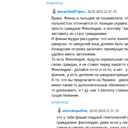
(ответить)
devachkaPripev
,
(#)
26.03.2014 22:47
Враки. Финны и пальцем не пошевелили, ч
польностью отличается от позиции украинс
просто граждане Финляндии, и поэтому "зас
заставить их стать гражданами.
И финны мудро рассудили, что коли значит
шведски, то шведский язык должен быть од
Аландские острова заселяют преимуществ
удобно иметь автономию.
То есть Финляндия, будучи нормальным гос
своих граждан, и не ставит перед какой-то 
Финляндии - делайте то-то и то-то, а нет -
финнов, а есть деление на шведокогорящи
А то, что вы предлагаете на Украине - дик
имеет какие-то дополнительные обязанности
то доказывать, и т д)- шаг к расколу стран
существование.
(ответить)
vmorduputina
,
(#)
26.03.2014 22:51
это у тебя фашистоидный генетический м
гражданине финляндии, даже если у нег
самое я говорю об украинцах, когда это 