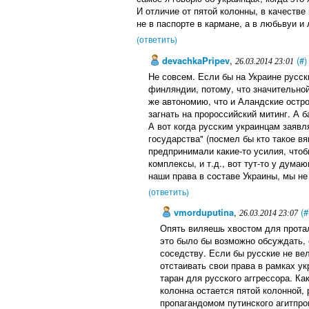
И отличие от пятой колонны, в качестве
не в паспорте в кармане, а в любьвуи и 
(ответить)
devachkaPripev
,
(#)
26.03.2014 23:01
Не совсем. Если бы на Украине русск
финляндии, потому, что значительной
же автономию, что и Аландские остро
загнать на пророссийский митинг. А б
А вот когда русским украинцам заявля
государства" (посмел бы кто такое вя
предпринимали какие-то усилия, чтоб
комплексы, и т.д., вот тут-то у дум
наши права в составе Украины, мы н
(ответить)
vmorduputina
,
(#
26.03.2014 23:07
Опять виляешь хвостом для прота
это было бы возможно обсуждать, 
соседству. Если бы русские не вел
отстаивать свои права в рамках ук
таран для русского аггрессора. Ка
колонна остается пятой колонной, 
пропагандомом путинского агитпро