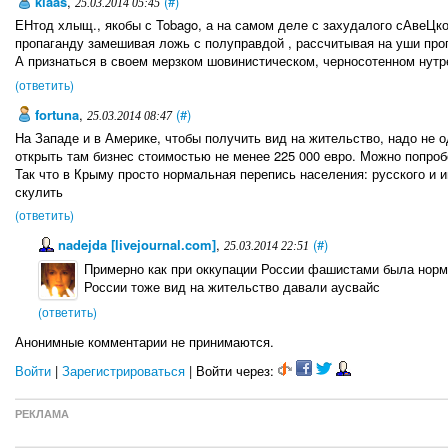
klaas
,
(#)
25.03.2014 05:45
ЕНтод хлыщ., якобы с Tobago, а на самом деле с захудалого сАвеЦк
пропаганду замешивая ложь с полуправдой , рассчитывая на уши проп
А признаться в своем мерзком шовинистическом, черносотенном нутре
(ответить)
fortuna
,
(#)
25.03.2014 08:47
На Западе и в Америке, чтобы получить вид на жительство, надо не о
открыть там бизнес стоимостью не менее 225 000 евро. Можно попробо
Так что в Крыму просто нормальная перепись населения: русского и 
скулить
(ответить)
nadejda [livejournal.com]
,
(#)
25.03.2014 22:51
Примерно как при оккупации России фашистами была норм
России тоже вид на жительство давали аусвайс
(ответить)
Анонимные комментарии не принимаются.
Войти
|
Зарегистрироваться
| Войти через:
РЕКЛАМА