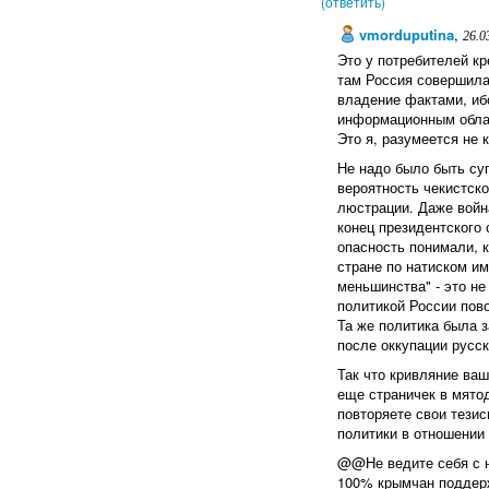
(ответить)
vmorduputina
,
26.0
Это у потребителей кр
там Россия совершила.
владение фактами, иб
информационным облак
Это я, разумеется не 
Не надо было быть су
вероятность чекистско
люстрации. Даже войн
конец президентского 
опасность понимали, к
стране по натиском им
меньшинства" - это н
политикой России пов
Та же политика была з
после оккупации русски
Так что кривляние ваш
еще страничек в мятод
повторяете свои тези
политики в отношении
@@Не ведите себя с н
100% крымчан поддер