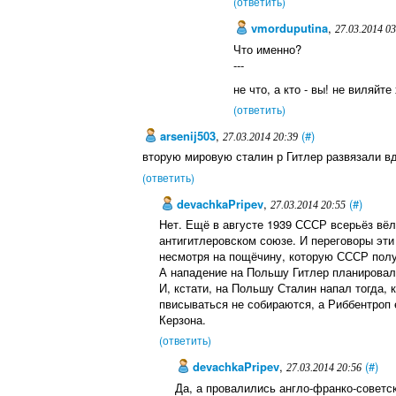
(ответить)
vmorduputina
,
27.03.2014 0
Что именно?
---
не что, а кто - вы! не виляйте
(ответить)
arsenij503
,
(#)
27.03.2014 20:39
вторую мировую сталин р Гитлер развязали в
(ответить)
devachkaPripev
,
(#)
27.03.2014 20:55
Нет. Ещё в августе 1939 СССР всерьёз вёл
антигитлеровском союзе. И переговоры эти
несмотря на пощёчину, которую СССР пол
А нападение на Польшу Гитлер планировал
И, кстати, на Польшу Сталин напал тогда, 
пвисываться не собираются, а Риббентроп 
Керзона.
(ответить)
devachkaPripev
,
(#)
27.03.2014 20:56
Да, а провалились англо-франко-советс