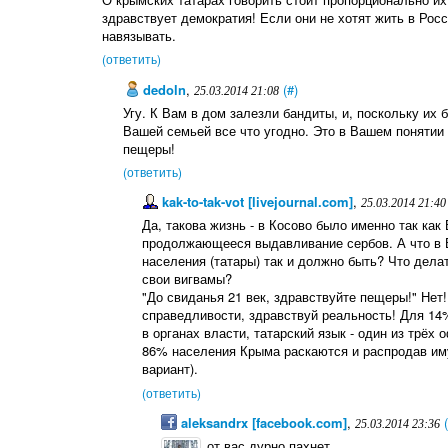
здравствует демократия! Если они не хотят жить в Росс
навязывать.
(ответить)
dedoln
,
(#)
25.03.2014 21:08
Угу. К Вам в дом залезли бандиты, и, поскольку их
Вашей семьей все что угодно. Это в Вашем понятии 
пещеры!
(ответить)
kak-to-tak-vot [livejournal.com]
,
25.03.2014 21:40
Да, такова жизнь - в Косово было именно так ка
продолжающееся выдавливание сербов. А что в 
населения (татары) так и должно быть? Что дел
свои вигвамы?
"До свиданья 21 век, здравствуйте пещеры!" Нет
справедливости, здравствуй реальность! Для 1
в органах власти, татарский язык - один из трёх 
86% населения Крыма раскаются и распродав имущ
вариант).
(ответить)
aleksandrx [facebook.com]
,
25.03.2014 23:36
от вас дурно пахнет...