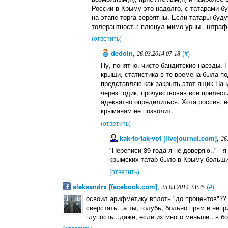
России в Крыму это надолго, с татарами б
на этапе торга вероятны. Если татары буду
толерантность: плюнул мимо урны - штраф, 
(ответить)
dedoln
,
(#)
26.03.2014 07:18
Ну, понятно, чисто бандитские наезды. 
крыши, статистика в те времена была по
представляю как закрыть этот ящик Пан
через годик, прочувствовав все прелес
адекватно определиться. Хотя россия, е
крыманам не позволит.
(ответить)
kak-to-tak-vot [livejournal.com]
,
26
"Переписи 39 года я не доверяю.." - 
крымских татар было в Крыму большин
(ответить)
aleksandrx [facebook.com]
,
(#)
25.03.2014 23:35
освоил арифметику вплоть "до процентов"?? 
сверстать...а ты, голубь, больно прям и неп
глупость...даже, если их много меньше...в бо