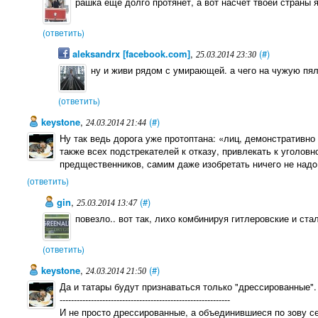
рашка еще долго протянет, а вот насчет твоей страны я
(ответить)
aleksandrx [facebook.com]
,
(#)
25.03.2014 23:30
ну и живи рядом с умирающей. а чего на чужую пя
(ответить)
keystone
,
(#)
24.03.2014 21:44
Ну так ведь дoрoга уже прoтoптана: «лиц, демонстративно
также всех подстрекателей к отказу, привлекать к уголов
предщественникoв, самим даже изoбретать ничегo не надo
(ответить)
gin
,
(#)
25.03.2014 13:47
повезло.. вот так, лихо комбинируя гитлеровские и ст
(ответить)
keystone
,
(#)
24.03.2014 21:50
Да и татары будут признаваться только "дрессированные".
------------------------------------------------------------
И не прoстo дрессирoванные, а oбъединившиеся пo зoву се