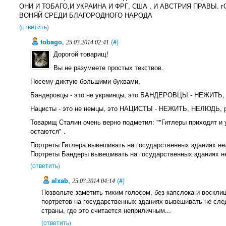
ОНИ И ТОБАГО,И УКРАИНА И ФРГ, США , И АВСТРИЯ ПРАВЫ.
ВОНЯЙ СРЕДИ БЛАГОРОДНОГО НАРОДА
(ответить)
tobago
,
(#)
25.03.2014 02:41
Дорогой товарищ!
Вы не разумеете простых текствов.
Посему диктую большими буквами.
Бандеровцы - это не украинцы, это БАНДЕРОВЦЫ - НЕЖИТЬ, 
Нацисты - это не немцы, это НАЦИСТЫ - НЕЖИТЬ, НЕЛЮДЬ, ра
Товарищ Сталин очень верно подметил: ""Гитлеры приходят и у
остаются" .
Портреты Гитлера вывешивать на государственных зданиях не
Портреты Бандеры вывешивать на государственных зданиях н
(ответить)
alxab
,
(#)
25.03.2014 04:14
Позвольте заметить тихим голосом, без капслока и воскли
портретов на государственных зданиях вывешивать не след
страны, где это считается неприличным...
(ответить)