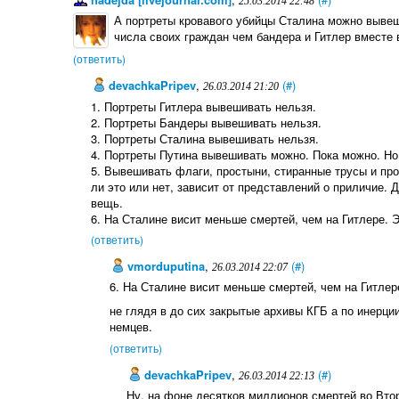
25.03.2014 22:48
А портреты кровавого убийцы Сталина можно вывеш
числа своих граждан чем бандера и Гитлер вместе 
(ответить)
devachkaPripev
,
(#)
26.03.2014 21:20
1. Портреты Гитлера вывешивать нельзя.
2. Портреты Бандеры вывешивать нельзя.
3. Портреты Сталина вывешивать нельзя.
4. Портреты Путина вывешивать можно. Пока можно. Но 
5. Вывешивать флаги, простыни, стиранные трусы и пр
ли это или нет, зависит от представлений о приличие. 
вещь.
6. На Сталине висит меньше смертей, чем на Гитлере. 
(ответить)
vmorduputina
,
(#)
26.03.2014 22:07
6. На Сталине висит меньше смертей, чем на Гитлер
не глядя в до сих закрытые архивы КГБ а по инерци
немцев.
(ответить)
devachkaPripev
,
(#)
26.03.2014 22:13
Ну, на фоне десятков миллионов смертей во Вто