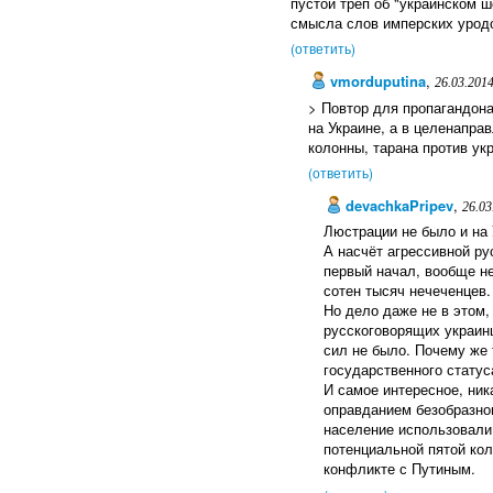
пустой трёп об "украинском 
смысла слов имперских урод
(ответить)
vmorduputina
,
26.03.2014
> Повтор для пропагандон
на Украине, а в целенапра
колонны, тарана против ук
(ответить)
devachkaPripev
,
26.03
Люстрации не было и на 
А насчёт агрессивной ру
первый начал, вообще н
сотен тысяч нечеченцев.
Но дело даже не в этом,
русскоговорящих украин
сил не было. Почему же 
государственного стату
И самое интересное, ни
оправданием безобразно
население использовали 
потенциальной пятой ко
конфликте с Путиным.