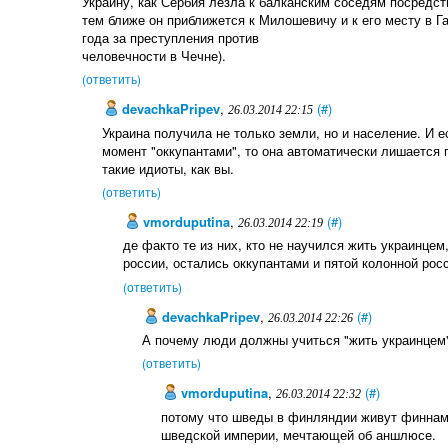
Украину, как Сербия лезла к балканским соседям посредст
тем ближе он приближется к Милошевичу и к его месту в Га
года за преступления против
человечности в Чечне).
(ответить)
devachkaPripev
,
(#)
26.03.2014 22:15
Украина получила не только земли, но и население. И 
момент "оккупантами", то она автоматически лишается п
такие идиоты, как вы.
(ответить)
vmorduputina
,
(#)
26.03.2014 22:19
де факто те из них, кто не научился жить украинце
россии, остались оккупантами и пятой колонной росс
(ответить)
devachkaPripev
,
(#)
26.03.2014 22:26
А почему люди должны учиться "жить украинцем
(ответить)
vmorduputina
,
(#)
26.03.2014 22:32
потому что шведы в финляндии живут финнами
шведской империи, мечтающей об аншлюсе.