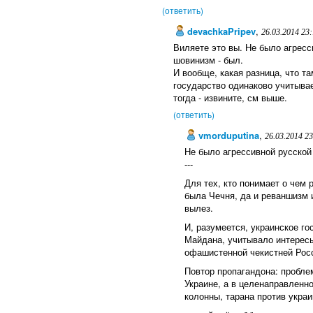
(ответить)
devachkaPripev
,
26.03.2014 23
Виляете это вы. Не было агресс
шовинизм - был.
И вообще, какая разница, что т
государство одинаково учитывает
тогда - извините, см выше.
(ответить)
vmorduputina
,
26.03.2014 2
Не было агрессивной русской 
---
Для тех, кто понимает о чем 
была Чечня, да и реваншизм 
вылез.
И, разумеется, украинское го
Майдана, учитывало интересы
офашистенной чекистней Рос
Повтор пропагандона: пробле
Украине, а в целенаправленн
колонны, тарана против украи