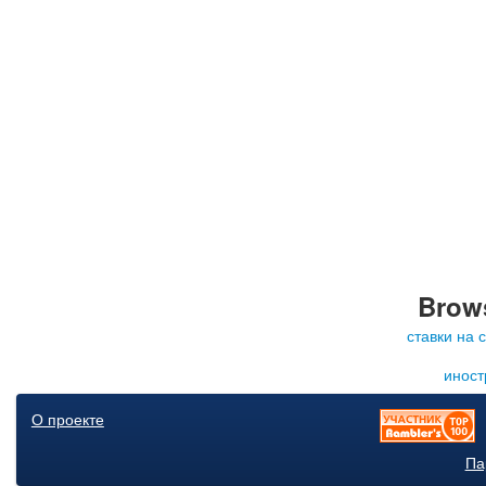
Brows
ставки на 
иност
О проекте
Па