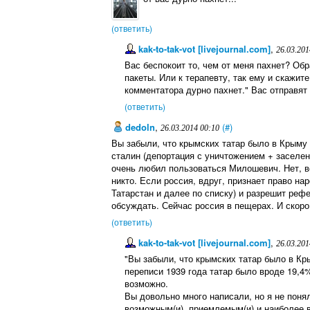
(ответить)
kak-to-tak-vot [livejournal.com]
,
26.03.201
Вас беспокоит то, чем от меня пахнет? Об
пакеты. Или к терапевту, так ему и скажите
комментатора дурно пахнет." Вас отправят 
(ответить)
dedoln
,
(#)
26.03.2014 00:10
Вы забыли, что крымских татар было в Крыму
сталин (депортация с уничтожением + заселе
очень любил пользоваться Милошевич. Нет, в
никто. Если россия, вдруг, признает право н
Татарстан и далее по списку) и разрешит реф
обсуждать. Сейчас россия в пещерах. И скоро
(ответить)
kak-to-tak-vot [livejournal.com]
,
26.03.201
"Вы забыли, что крымских татар было в Кры
переписи 1939 года татар было вроде 19,4
возможно.
Вы довольно много написали, но я не поня
возможным(и), приемлемым(и) и наиболее в