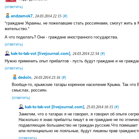
(ответить)
andzamok7
,
(#)
24.03.2014 22:15
"граждане Украины, не пожелавшие стать россиянами, смогут жить в 
жительство."
А что поделать? Они - граждане иностранного государства.
(ответить)
kak-to-tak-vot [livejournal.com]
,
(#)
24.03.2014 22:54
Нужно применить опыт прибалтов - пусть будут граждане и не гражда
(ответить)
dedoln
,
(#)
24.03.2014 23:16
Вообще-то, крымские татары коренное население Крыма. Так что В
смыслах, россиян.
(ответить)
kak-to-tak-vot [livejournal.com]
,
(#)
25.03.2014 10:15
Заметим, что о татарах я не говорил, я говорил об опыте се
Насколько я знаю прибалты пишут в не граждане не по этничес
подавляющее большинство не граждан русские.Что помешает 
или потенциально не лояльные, будут лишены прав гражданст
(ответить)