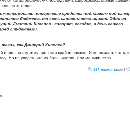
е имеют катастрофических последствий. Широкомасштабные санкции
очень не хотелось.
 компенсировать потерянные средства подпавшим под санкц
ерального бюджета, то есть налогоплательщиков. Один из
ущий Дмитрий Киселев - говорят, сегодня, в день вашего
еред студентами.
ли таких, как Дмитрий Киселев?
й опрос на эту тему провести крайне сложно. Я не ожидал, что так
ку. Но не уверен, что их большинство. Или меньшинство.
254 комментария
|
д