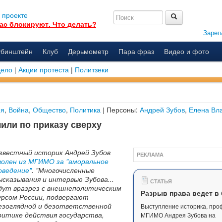
 проекте
ас блокируют. Что делать?
Зарег
убинштейн
Клуб
Дерьмометр
Пара фраз
Видео и фото
дело
|
Акции протеста
|
Политзеки
ия
,
Война
,
Общество
,
Политика
| Персоны:
Андрей Зубов
,
Елена Вл
или по приказу сверху
звестный историк Андрей Зубов
РЕКЛАМА
волен из МГИМО за "аморальное
оведение"
. "Многочисленные
ысказывания и интервью Зубова...
СТАТЬЯ
дут вразрез с внешнеполитическим
Разрыв права ведет в
урсом России, подвергают
езоглядной и безответственной
Выступление историка, про
ритике действия государства,
МГИМО Андрея Зубова на