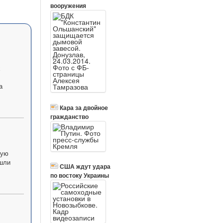
вооружения
х
а
Кара за двойное
гражданство
вую
ошли
США ждут удара
по востоку Украины