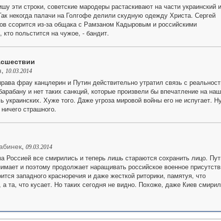
пишу эти строки, советские мародеры растаскивают на части украинский 
Так некогда палачи на Голгофе делили скудную одежду Христа. Сергей
ов ссорится из-за общака с Рамзаном Кадыровым и российскими
кто польстится на чужое, - бандит.
асшествии
н
,
10.03.2014
права фрау канцлерин и Путин действительно утратил связь с реальност
барабану и нет таких санкций, которые произвели бы впечатление на наш
ь украинских. Хуже того. Даже угроза мировой войны его не испугает. Н
 ничего страшного.
абинек
,
09.03.2014
а Россией все смирились и теперь лишь стараются сохранить лицо. Пут
нимает и поэтому продолжает наращивать российское военное присутств
оится западного красноречия и даже жесткой риторики, памятуя, что
, а та, что кусает. Но таких сегодня не видно. Похоже, даже Киев смири