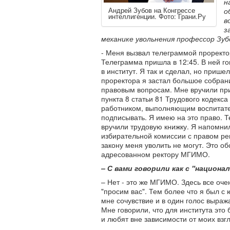
н
Андрей Зубов на Конгрессе
о
интеллигенции. Фото: Грани.Ру
в
з
механике увольнения профессор Зубо
- Меня вызвал телеграммой проректо
Телеграмма пришла в 12:45. В ней го
в институт. Я так и сделал, но прише
проректора я застал большое собран
правовым вопросам. Мне вручили при
пункта 8 статьи 81 Трудового кодекс
работником, выполняющим воспитате
подписывать. Я имею на это право. Т
вручили трудовую книжку. Я напомнил
избирательной комиссии с правом р
закону меня уволить не могут. Это об
адресованном ректору МГИМО.
– С вами говорили как с "национ
– Нет - это же МГИМО. Здесь все оч
"просим вас". Тем более что я был с
мне сочувствие и в один голос выраж
Мне говорили, что для института это
и любят вне зависимости от моих взгл