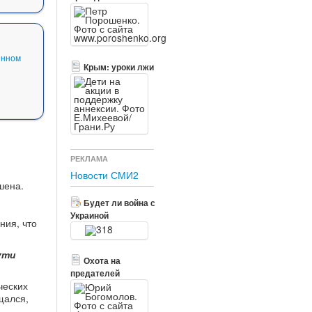
енном
Крым: уроки лжи
РЕКЛАМА
Новости СМИ2
шена.
Будет ли война с
Украиной
ния, что
ути
Охота на
предателей
ческих
щался,