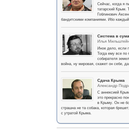
Сейчас, когда я 
татарский Крым. 
Гоблинович Аксен
бандитскими компаниями. Ибо каждый, 
Система в сум
Илья Мильштей
Иное дело, если 
Тогда ему все по 
собирателя земел
война, ну мировая, скажет он себе, да
Сдача Крыма
Александр Подр
С аннексией Крым
это прекрасно по
в Крыму. Он не б
страшна не та собака, которая брешет
с утратой Крыма.