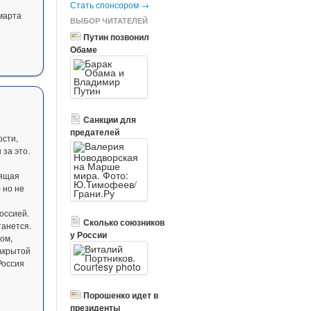
Стать спонсором →
марта
ВЫБОР ЧИТАТЕЛЕЙ
Путин позвонил
Обаме
Санкции для
предателей
ости,
 за это.
оящая
 но не
оссией.
Сколько союзников
танется.
у России
ом,
закрытой
Россия
Порошенко идет в
президенты