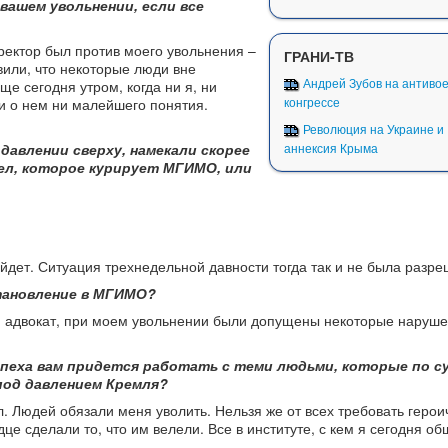
 вашем увольнении, если все
ектор был против моего увольнения –
ГРАНИ-ТВ
вили, что некоторые люди вне
Андрей Зубов на антиво
ще сегодня утром, когда ни я, ни
конгрессе
 о нем ни малейшего понятия.
Революция на Украине и
аннексия Крыма
давлении сверху, намекали скорее
ел, которое курирует МГИМО, или
ойдет. Ситуация трехнедельной давности тогда так и не была разре
тановление в МГИМО?
й адвокат, при моем увольнении были допущены некоторые наруше
успеха вам придется работать с теми людьми, которые по с
под давлением Кремля?
л. Людей обязали меня уволить. Нельзя же от всех требовать герои
дце сделали то, что им велели. Все в институте, с кем я сегодня об