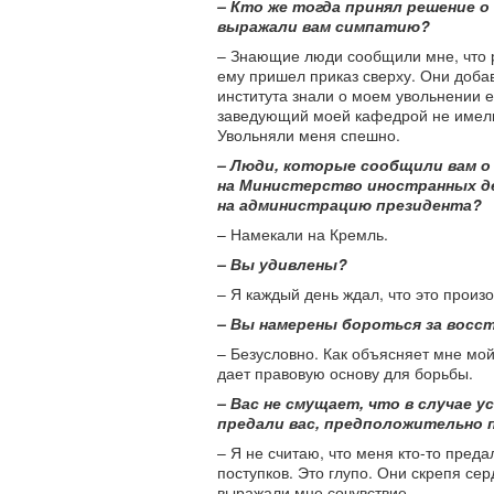
– Кто же тогда принял решение о
выражали вам симпатию?
– Знающие люди сообщили мне, что р
ему пришел приказ сверху. Они доба
института знали о моем увольнении е
заведующий моей кафедрой не имели
Увольняли меня спешно.
– Люди, которые сообщили вам о 
на Министерство иностранных д
на администрацию президента?
– Намекали на Кремль.
– Вы удивлены?
– Я каждый день ждал, что это произ
– Вы намерены бороться за восс
– Безусловно. Как объясняет мне мо
дает правовую основу для борьбы.
– Вас не смущает, что в случае 
предали вас, предположительно 
– Я не считаю, что меня кто-то преда
поступков. Это глупо. Они скрепя сер
выражали мне сочувствие.