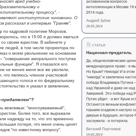
аносят вред учебно-
антивоенном конгрессе
бразовательному и
интеллигенции в Москве 19 
оспитательному процессу", -
2014 года.
аявляют институтские чиновники. О
Андрей Зубов
в рассказал в интервью "Граням".
20.03.2014
р по кадровой политике Морозов.
ворилось, что в 15:00 я должен явиться
л со своим юристом. В кабинете у
СТАТЬЯ
ие людей, в том числе проректора по
Национал-предатель
каз о моем увольнении на основании
а – "совершение аморального поступка
Да, общечеловеческие ценн
льные функции". Я отказался его
международное право - и мы
ем не менее меня все же уволили,
Но Крым? Никогда! И в этом
, что являюсь членом участковой
"никогда" и заключена наст
ешающего голоса и по федеральному
победа Владимира Путина –
стоятельство я указал в заявлении,
над Украиной и даже не над
Америкой. Это победа над Р
Путин уйдет - а вот Крым ос
ал-предателем"?
Останется вечным конфликт
ень вежливые: "многоуважаемый",
горьким осадком и наглухо 
 юристом. Более того, все выражали
дверью в будущее, которое 
али надежду на то, что это временно.
заслужила - и потеряла.
 большая потеря, что меня очень ценят
Виталий Портников
ядов "по известному вопросу".
19.03.2014