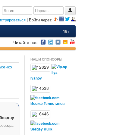
истрироваться
| Войти через:
18+
Читайте нас:
НАШИ СПОНСОРЫ
асенко
Ilya
Ivanov
Иосиф Гелястанов
 бездну
фессора
Sergey Kulik