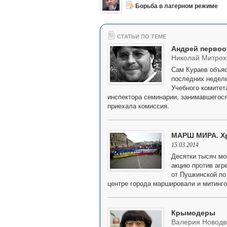
Борьба в лагерном режиме
СТАТЬИ ПО ТЕМЕ
Андрей первоо
Николай Митрох
Сам Кураев объяс
последних недель
Учебного комитет
инспектора семинарии, занимавшегося
приехала комиссия.
МАРШ МИРА. Х
15.03.2014
Десятки тысяч мо
акцию против агр
от Пушкинской по
центре города маршировали и митинг
Крымодеры
Валерия Новодв