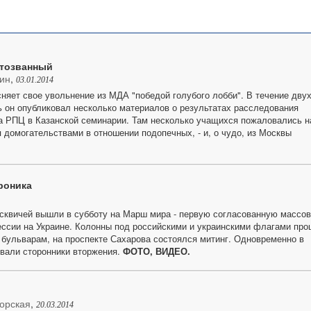
тозванный
ин
,
03.01.2014
няет свое увольнение из МДА "победой голубого лобби". В течение дву
 он опубликовал несколько материалов о результатах расследования
а РПЦ в Казанской семинарии. Там несколько учащихся пожаловались н
 домогательствами в отношении подопечных, - и, о чудо, из Москвы
роника
сквичей вышли в субботу на Марш мира - первую согласованную массо
ессии на Украине. Колонны под российскими и украинскими флагами пр
 бульварам, на проспекте Сахарова состоялся митинг. Одновременно в
овали сторонники вторжения.
ФОТО, ВИДЕО.
орская
,
20.03.2014