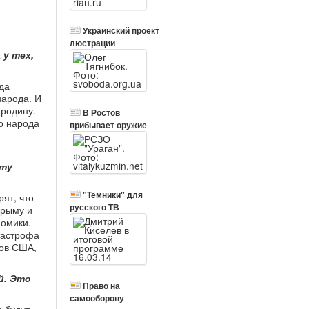
Украинский проект
люстрации
 у тех,
гда
народа. И
 родину.
В Ростов
го народа
прибывает оружие
 ту
"Темники" для
рят, что
русского ТВ
Крыму и
номики.
атастрофа
сов США,
й. Это
Право на
самооборону