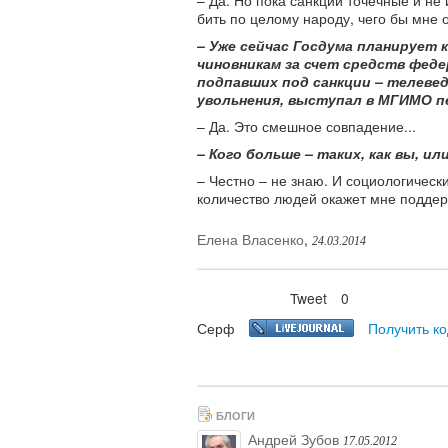
– Да. Но пока санкции точечные и н
бить по целому народу, чего бы мне 
– Уже сейчас Госдума планирует
чиновникам за счет средств фед
подпавших под санкции – телевед
увольнения, выступал в МГИМО п
– Да. Это смешное совпадение...
– Кого больше – таких, как вы, и
– Честно – не знаю. И социологически
количество людей окажет мне поддерж
Елена Власенко
,
24.03.2014
Tweet
0
Нравится
Серф
Получить ко
БЛОГИ
Андрей Зубов
17.05.2012