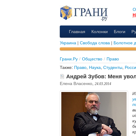
О
Н
Главная
Колонки
Блоги
Р
Украина
|
Свобода слова
|
Болотное 
Грани.Ру
/
Общество
/
Право
Также:
Право
,
Наука
,
Студенты
,
Росс
Андрей Зубов: Меня увол
Елена Власенко
,
24.03.2014
И
у
п
в
и
к
б
к