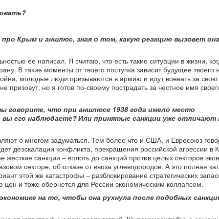
овать?
про Крым и аншлюс, зная о том, какую реакцию вызовет она
ностью ее написал. Я считаю, что есть такие ситуации в жизни, ко
рану. В такие моменты от твоего поступка зависит будущее твоего 
война, молодые люди призываются в армию и идут воевать за свою
не призовут, но я готов по-своему пострадать за честное имя свое
вы говорите, что при аншлюсе 1938 года имело место
 вы его наблюдаете? Или принятые санкции уже отличают
авляют о многом задуматься. Тем более что и США, и Евросоюз гово
будет деэскалации конфликта, прекращения российской агрессии в 
е жесткие санкции – вплоть до санкций против целых секторов эко
азовом секторе, об отказе от ввоза углеводородов. А это полная к
риант этой же катастрофы – разблокирование стратегических запа
ю цен и тоже обернется для России экономическим коллапсом.
 экономике на то, чтобы она рухнула после подобных санкци