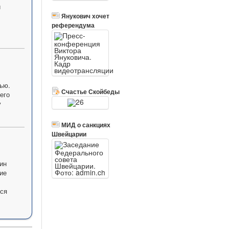
и
Янукович хочет
референдума
ью.
Счастье Скойбеды
его
у
МИД о санкциях
Швейцарии
ин
ие
лся