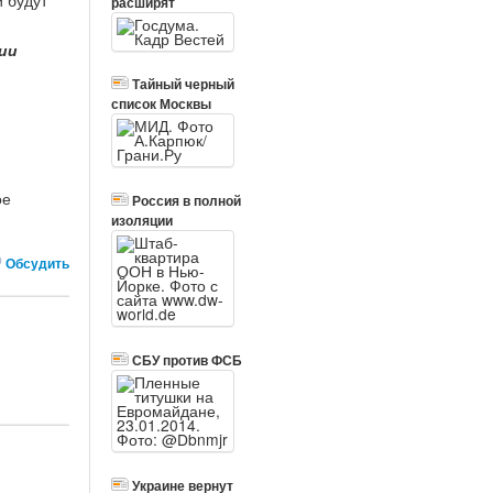
 будут
расширят
ии
Тайный черный
список Москвы
ое
Россия в полной
изоляции
Обсудить
СБУ против ФСБ
Украине вернут