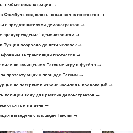
ны любые демонстрации →
и в Стамбуле поднялась новая волна протестов →
ры с представителями демонстрантов →
ее предупреждение" демонстрантам →
в Турции возросло до пяти человек →
рафованы за трансляции протестов →
роили на зачищенном Таксиме игру в футбол →
ила протестующих с площади Таксим →
урции не потерпит в стране насилия и провокаций →
ть полиции воду для разгона демонстрантов →
лжаются третий день →
лиция выведена с площади Таксим →