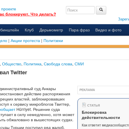
 проекте
ас блокируют. Что делать?
Зарег
убинштейн
Клуб
Дерьмометр
Пара фраз
Видео и фото
дело
|
Акции протеста
|
Политзеки
,
Общество
,
Политика
,
Свобода слова
,
СМИ
ал Twitter
дминистративный суд Анкары
РЕКЛАМА
риостановил действие распоряжения
урецких властей, заблокировавших
оступ к сервису микроблогов Твиттер,
СТАТЬЯ
ообщает
Hürriyet. Решение суда
Блокировка
ступает в силу немедленно, хотя может
действительности
ыть обжаловано в вышестоящих судах.
Как ответит медиасообщест
 суды Турции поступил ряд жалоб,