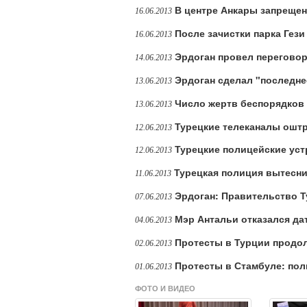
В центре Анкары запреще
16.06.2013
После зачистки парка Гез
16.06.2013
Эрдоган провел перегово
14.06.2013
Эрдоган сделал "последн
13.06.2013
Число жертв беспорядков 
13.06.2013
Турецкие телеканалы ошт
12.06.2013
Турецкие полицейские уст
12.06.2013
Турецкая полиция вытесн
11.06.2013
Эрдоган: Правительство Т
07.06.2013
Мэр Антальи отказался да
04.06.2013
Протесты в Турции продо
02.06.2013
Протесты в Стамбуле: по
01.06.2013
ФОТО И ВИДЕО