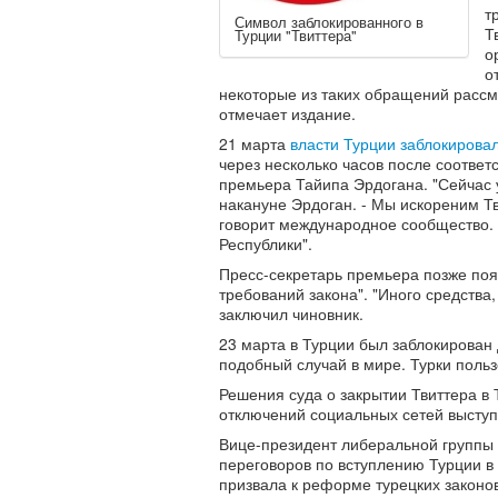
т
Символ заблокированного в
Т
Турции "Твиттера"
о
о
некоторые из таких обращений рассм
отмечает издание.
21 марта
власти Турции заблокировал
через несколько часов после соответ
премьера Тайипа Эрдогана. "Сейчас у
накануне Эрдоган. - Мы искореним Тв
говорит международное сообщество.
Республики".
Пресс-секретарь премьера позже поя
требований закона". "Иного средства,
заключил чиновник.
23 марта в Турции был заблокирован
подобный случай в мире. Турки польз
Решения суда о закрытии Твиттера в 
отключений социальных сетей выступ
Вице-президент либеральной группы
переговоров по вступлению Турции в
призвала к реформе турецких законо