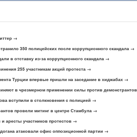
виттер →
транило 350 полицейских после коррупционного скандала →
дали в отставку из-за коррупционного скандала →
инения 255 участникам акций протеста →
ента Турции впервые пришли на заседание в хиджабах →
виняют в чрезмерном применении силы против демонстранто
ова вступили в столкновения с полицией →
антов провели митинг в центре Стамбула →
 и аресты участников протестов →
рдогана атаковали офис оппозиционной партии →