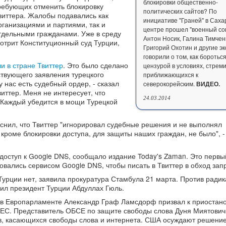
блокировки общественно-
ребующих отменить блокировку
политических сайтов? По
виттера. Жалобы подавались как
инициативе "Граней" в Саха
рганизациями и партиями, так и
центре прошел "военный сов
тдельными гражданами. Уже в среду
Антон Носик, Галина Тимчен
отрит Конституционный суд Турции,
Григорий Охотин и другие э
говорили о том, как бороться
и в стране Твиттер
. Это было сделано
цензурой в условиях, стрем
ствующего заявления турецкого
приближающихся к
 нас есть судебный ордер, - сказал
северокорейским.
ВИДЕО.
иттер. Меня не интересует, что
24.03.2014
 Каждый убедится в мощи Турецкой
снил, что Твиттер "игнорировал судебные решения и не выполнял
 кроме блокировки доступа, для защиты наших граждан, не было", -
 доступ к Google DNS, сообщало издание Today's Zaman. Это первы
овались сервисом Google DNS, чтобы писать в Твиттер в обход зап
Турции нет, заявила прокуратура Стамбула 21 марта. Против ради
ил президент Турции Абдуллах Гюль.
 в Европарламенте Александр Граф Ламсдорф призвал к приостан
 ЕС. Представитель ОБСЕ по защите свободы слова Дуня Миятович
в, касающихся свободы слова и интернета. США осуждают решение