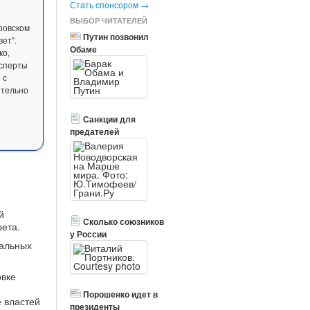
Стать спонсором →
ВЫБОР ЧИТАТЕЛЕЙ
ровском
Путин позвонил
ет".
Обаме
ко,
ксперты
 с
ительно
Санкции для
предателей
й
Сколько союзников
рета.
у России
кальных
овке
Порошенко идет в
 властей
президенты