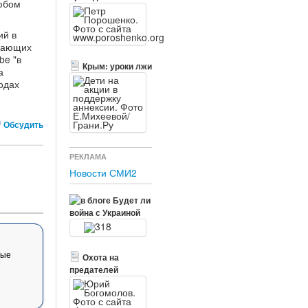
любом
ий в
ичающих
be "в
Крым: уроки лжи
а
годах
Обсудить
РЕКЛАМА
Новости СМИ2
Будет ли
война с Украиной
вые
Охота на
предателей