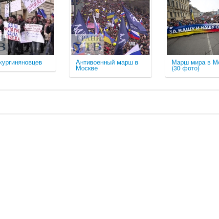
кургиняновцев
Антивоенный марш в
Марш мира в М
Москве
(30 фото)