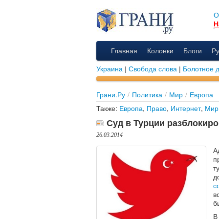
О
Н
Главная
Колонки
Блоги
Р
Украина
|
Свобода слова
|
Болотное 
Грани.Ру
/
Политика
/
Мир
/
Европа
Также:
Европа
,
Право
,
Интернет
,
Мир
Суд в Турции разблокиров
26.03.2014
А
п
т
д
с
в
б
В