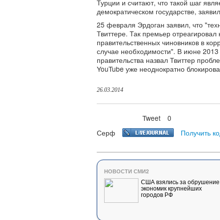
Турции и считают, что такой шаг яв
демократическом государстве, заяви
25 февраля Эрдоган заявил, что "тех
Твиттере. Так премьер отреагировал
правительственных чиновников в корр
случае необходимости". В июне 2013
правительства назвал Твиттер пробле
YouTube уже неоднократно блокирова
26.03.2014
Tweet
0
Нравится
Серф
Получить ко
НОВОСТИ СМИ2
США взялись за обрушение
экономик крупнейших
городов РФ