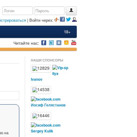
истрироваться
| Войти через:
18+
Читайте нас:
НАШИ СПОНСОРЫ
Ilya
Ivanov
Иосиф Гелястанов
Sergey Kulik
во на