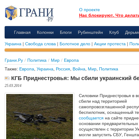
О проекте
Нас блокируют. Что делат
Главная
Колонки
Блоги
Рубинштейн
Клуб
Дерьм
Украина
|
Свобода слова
|
Болотное дело
|
Акции протеста
|
Поли
Грани.Ру
/
Политика
/
Мир
/
Европа
Также:
Европа
,
Украина
,
Россия
,
Война
,
Мир
,
Политика
КГБ Приднестровья: Мы сбили украинский б
25.03.2014
Силовики Приднестровья в в
сбили над территорией
самопровозглашенной респу
беспилотник, оснащенный те
сообщается
на сайте приднес
основании предварительных 
осуществлен с территории У
могли запустить СБУ, Геншта