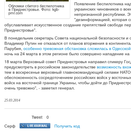
Появление беспилотника над
Обломки сбитого беспилотника
украинских чиновников о вое
в Приднестровье. Фото: kgb-
pmr.com
непризнанной республики. Э
"дезинформацией, которая с
обуславливает искусственное создание препятствий свободе п
Приднестровье".
В понедельник секретарь Совета национальной безопасности и 
Владимир Путин не отказался от планов вторжения в континента
Парубия,
особенно тревожная обстановка сложилась в Одесской
ночь на 24 марта в этом регионе было совершено нападение на 
18 марта Верховный совет Приднестровья направил спикеру Г
предусмотреть в российском законодательстве
возможность вхож
тем в воскресенье верховный главнокомандующий силами НАТО
обеспокоенность сосредоточением российских войск у восточны
войск на восточной границе Украины, чтобы дойти до Приднестро
очень тревожно", - заметил генерал.
25.03.2014
Tweet
0
Нравится
Серф
Получить код