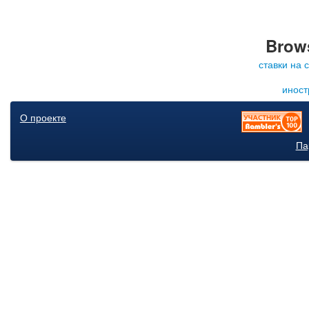
Brows
ставки на 
иност
О проекте
Па