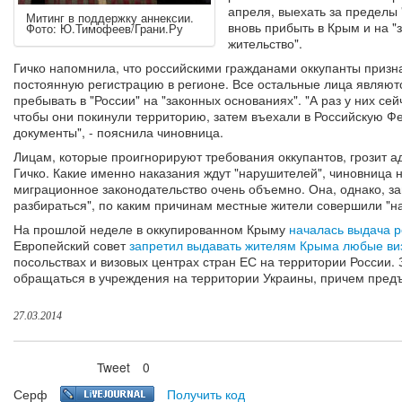
апреля, выехать за пределы 
Митинг в поддержку аннексии.
вновь прибыть в Крым и на 
Фото: Ю.Тимофеев/Грани.Ру
жительство".
Гичко напомнила, что российскими гражданами оккупанты призн
постоянную регистрацию в регионе. Все остальные лица являю
пребывать в "России" на "законных основаниях". "А раз у них сей
чтобы они покинули территорию, затем въехали в Российскую 
документы", - пояснила чиновница.
Лицам, которые проигнорируют требования оккупантов, грозит 
Гичко. Какие именно наказания ждут "нарушителей", чиновница н
миграционное законодательство очень объемно. Она, однако, за
разбираться", по каким причинам местные жители совершили "н
На прошлой неделе в оккупированном Крыму
началась выдача р
Европейский совет
запретил выдавать жителям Крыма любые ви
посольствах и визовых центрах стран ЕС на территории России
обращаться в учреждения на территории Украины, причем предъ
27.03.2014
Tweet
0
Нравится
Серф
Получить код