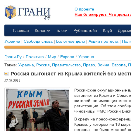
О проекте
Нас блокируют. Что делат
Главная
Колонки
Блоги
Рубинштейн
Клуб
Дерьм
Украина
|
Свобода слова
|
Болотное дело
|
Акции протеста
|
Поли
Грани.Ру
/
Политика
/
Мир
/
Европа
/
Украина
Также:
Украина
,
Россия
,
Правительство
,
Право
,
Война
,
Европа
,
П
Россия выгоняет из Крыма жителей без мест
27.03.2014
Российские оккупационные в
выгоняют из Крыма и Севаст
жителей, не имеющих местн
регистрации. Об этом сообщ
чиновницы ФМС России Викт
В среду на пресс-конференци
Крыма, у которых на 18 март
региона - не было местной р