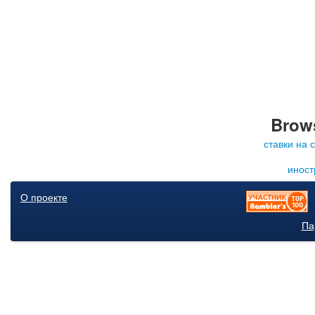
Brows
ставки на 
иност
О проекте
Па