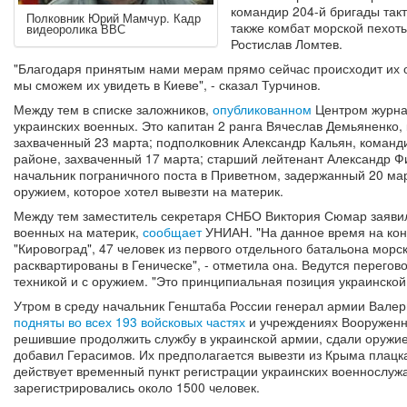
командир 204-й бригады так
Полковник Юрий Мамчур. Кадр
также комбат морской пехот
видеоролика ВВС
Ростислав Ломтев.
"Благодаря принятым нами мерам прямо сейчас происходит их о
мы сможем их увидеть в Киеве", - сказал Турчинов.
Между тем в списке заложников,
опубликованном
Центром журнал
украинских военных. Это капитан 2 ранга Вячеслав Демьяненко,
захваченный 23 марта; подполковник Александр Кальян, команд
районе, захваченный 17 марта; старший лейтенант Александр Ф
начальник пограничного поста в Приветном, задержанный 20 ма
оружием, которое хотел вывезти на материк.
Между тем заместитель секретаря СНБО Виктория Сюмар заявил
военных на материк,
сообщает
УНИАН. "На данное время на кон
"Кировоград", 47 человек из первого отдельного батальона мор
расквартированы в Геническе", - отметила она. Ведутся перегов
техникой и с оружием. "Это принципиальная позиция украинской
Утром в среду начальник Генштаба России генерал армии Валер
подняты во всех 193 войсковых частях
и учреждениях Вооруженн
решившие продолжить службу в украинской армии, сдали оружие 
добавил Герасимов. Их предполагается вывезти из Крыма плацк
действует временный пункт регистрации украинских военнослуж
зарегистрировались около 1500 человек.