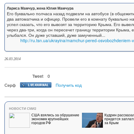
Лариса Мамчур, жена Юлия Мамчура
Его буквально полчаса назад подвезли на автобусе (в общежити
два автоматчика и офицер. Провели его в комнату буквально на
успел сказать, что его вывозят за территорию Крыма. Его вывел
через два-три, когда он пересечет границу территории Крыма,
улыбался. Он дуже уставший, дуже замученный...
http://ru.tsn.ua/ukrayina/mamchur-pered-osvobozhdeniem-
26.03.2014
Tweet
0
Нравится
Серф
Получить код
НОВОСТИ СМИ2
США взялись за обрушение
Кудрин рассказал
экономик крупнейших
придется заплат
городов РФ
за Крым