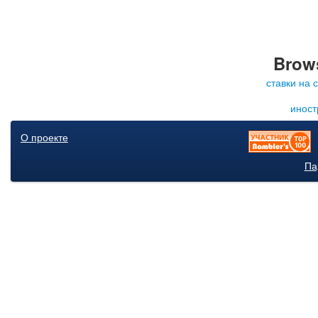
Brows
ставки на 
иност
О проекте
Па