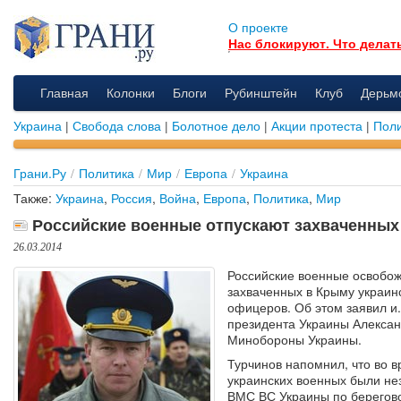
О проекте
Нас блокируют. Что делат
Главная
Колонки
Блоги
Рубинштейн
Клуб
Дерьм
Украина
|
Свобода слова
|
Болотное дело
|
Акции протеста
|
Поли
Грани.Ру
/
Политика
/
Мир
/
Европа
/
Украина
Также:
Украина
,
Россия
,
Война
,
Европа
,
Политика
,
Мир
Российские военные отпускают захваченных
26.03.2014
Российские военные освобо
захваченных в Крыму украин
офицеров. Об этом заявил и.
президента Украины Алексан
Минобороны Украины.
Турчинов напомнил, что во 
украинских военных были не
ВМС ВС Украины по берегово