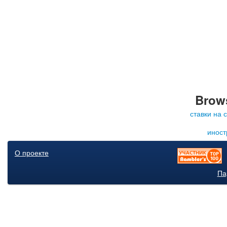
Brows
ставки на 
иност
О проекте
Па