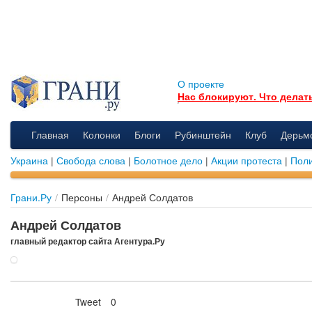
О проекте
Нас блокируют. Что делат
Главная
Колонки
Блоги
Рубинштейн
Клуб
Дерьм
Украина
|
Свобода слова
|
Болотное дело
|
Акции протеста
|
Поли
Грани.Ру
/
Персоны
/
Андрей Солдатов
Андрей Солдатов
главный редактор сайта Агентура.Ру
Tweet
0
Нравится