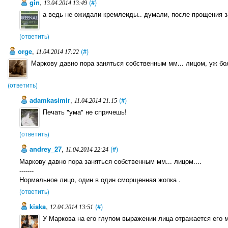
gin
,
(#)
13.04.2014 13:49
а ведь не ожидали кремлеиды.. думали, после прощения з
(ответить)
orge
,
(#)
11.04.2014 17:22
Маркову давно пора заняться собственным мм... лицом, уж боль
(ответить)
adamkasimir
,
(#)
11.04.2014 21:15
Печать "ума" не спрячешь!
(ответить)
andrey_27
,
(#)
11.04.2014 22:24
Маркову давно пора заняться собственным мм... лицом....
-------
Нормальное лицо, один в один сморщенная жопка .
(ответить)
kiska
,
(#)
12.04.2014 13:51
У Маркова на его глупом выражении лица отражается его м