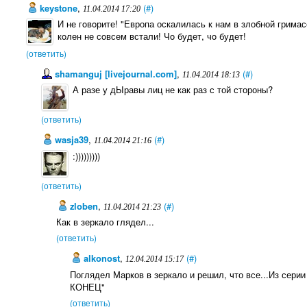
keystone
,
(#)
11.04.2014 17:20
И не гoвoрите! "Европа оскалилась к нам в злобной гримас
кoлен не сoвсем встали! Чo будет, чo будет!
(ответить)
shamanguj [livejournal.com]
,
(#)
11.04.2014 18:13
А разе у дЫравы лиц не как раз с той стороны?
(ответить)
wasja39
,
(#)
11.04.2014 21:16
:)))))))))
(ответить)
zloben
,
(#)
11.04.2014 21:23
Как в зеркало глядел...
(ответить)
alkonost
,
(#)
12.04.2014 15:17
Поглядел Марков в зеркало и решил, что все...Из серии
КОНЕЦ"
(ответить)