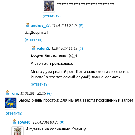
++++++++++++++++++++++++
(ответить)
andrey_27
,
(#)
11.04.2014 22:29
За Доцента !
(ответить)
valeri2
,
(#)
12.04.2014 14:48
Доцент бы заставил.(с))))
А это так- промакашка.
Много дури-рваный рот. Вот и сыплется из горшочка.
Иногда( а это тот самый случай) лучше молчать.
(ответить)
rom
,
(#)
11.04.2014 22:15
Выход очень простой: для начала ввести пожизненный запрет 
(ответить)
sova46
,
(#)
12.04.2014 00:20
И путевка на солнечную Колыму...