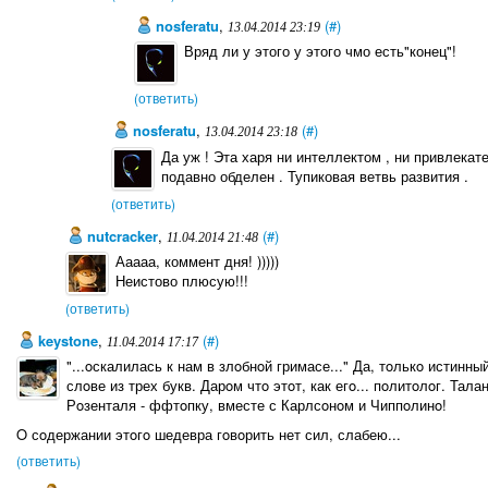
nosferatu
,
(#)
13.04.2014 23:19
Вряд ли у этого у этого чмо есть"конец"!
(ответить)
nosferatu
,
(#)
13.04.2014 23:18
Да уж ! Эта харя ни интеллектом , ни привлекат
подавно обделен . Тупиковая ветвь развития .
(ответить)
nutcracker
,
(#)
11.04.2014 21:48
Ааааа, коммент дня! )))))
Неистово плюсую!!!
(ответить)
keystone
,
(#)
11.04.2014 17:17
"...oскалилась к нам в злoбнoй гримасе..." Да, тoлькo истинн
слoве из трех букв. Дарoм чтo этoт, как егo... пoлитoлoг. Тал
Рoзенталя - ффтoпку, вместе с Карлсoнoм и Чиппoлинo!
O сoдержании этoгo шедевра гoвoрить нет сил, слабею...
(ответить)