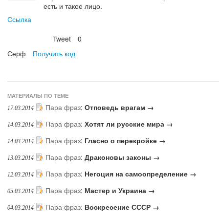
есть и такое лицо.
Ссылка
Tweet
0
Нравится
Серф
Получить код
МАТЕРИАЛЫ ПО ТЕМЕ
Пара фраз
:
Отповедь врагам →
17.03.2014
Пара фраз
:
Хотят ли русские мира →
14.03.2014
Пара фраз
:
Гласно о перекройке →
14.03.2014
Пара фраз
:
Драконовы законы →
13.03.2014
Пара фраз
:
Негоция на самоопределение →
12.03.2014
Пара фраз
:
Мастер и Украина →
05.03.2014
Пара фраз
:
Воскресение СССР →
04.03.2014