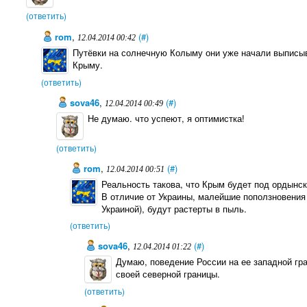
(ответить)
rom
,
(#)
12.04.2014 00:42
Путёвки на солнечную Колыму они уже начали выписыв
Крыму.
(ответить)
sova46
,
(#)
12.04.2014 00:49
Не думаю. что успеют, я оптимистка!
(ответить)
rom
,
(#)
12.04.2014 00:51
Реальность такова, что Крым будет под ордынск
В отличие от Украины, малейшие поползновения 
Украиной), будут растерты в пыль.
(ответить)
sova46
,
(#)
12.04.2014 01:22
Думаю, поведение России на ее западной гр
своей северной границы.
(ответить)