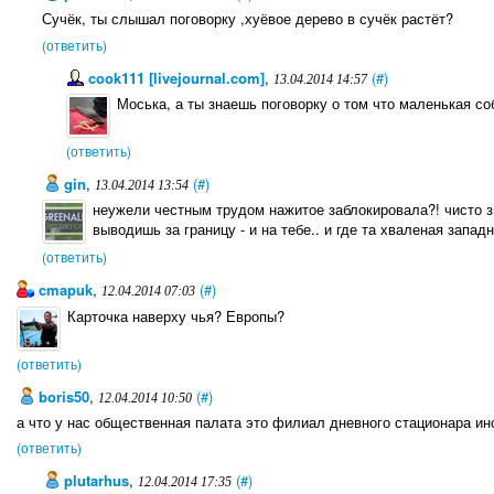
Сучёк, ты слышал поговорку ,хуёвое дерево в сучёк растёт?
(ответить)
cook111 [livejournal.com]
,
(#)
13.04.2014 14:57
Моська, а ты знаешь поговорку о том что маленькая со
(ответить)
gin
,
(#)
13.04.2014 13:54
неужели честным трудом нажитое заблокировала?! чисто зв
выводишь за границу - и на тебе.. и где та хваленая запа
(ответить)
cmapuk
,
(#)
12.04.2014 07:03
Карточка наверху чья? Европы?
(ответить)
boris50
,
(#)
12.04.2014 10:50
а что у нас общественная палата это филиал дневного стационара ин
(ответить)
plutarhus
,
(#)
12.04.2014 17:35