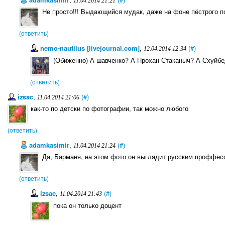
11.04.2014 21:21
Не просто!!! Выдающийся мудак, даже на фоне пёстрого п
(ответить)
nemo-nautilus [livejournal.com]
,
(#)
12.04.2014 12:34
(Обиженно) А шавченко? А Прохан Стаканыч? А Схуйбе
(ответить)
izsac
,
(#)
11.04.2014 21:06
как-то по детски по фотографии, так можно любого
(ответить)
adamkasimir
,
(#)
11.04.2014 21:24
Да, Барманя, на этом фото он выглядит русским проффес
(ответить)
izsac
,
(#)
11.04.2014 21:43
пока он только доцент