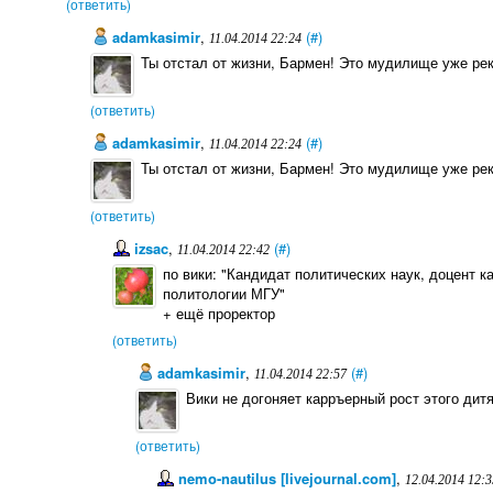
(ответить)
adamkasimir
,
(#)
11.04.2014 22:24
Ты отстал от жизни, Бармен! Это мудилище уже рект
(ответить)
adamkasimir
,
(#)
11.04.2014 22:24
Ты отстал от жизни, Бармен! Это мудилище уже рект
(ответить)
izsac
,
(#)
11.04.2014 22:42
по вики: "Кандидат политических наук, доцент 
политологии МГУ"
+ ещё проректор
(ответить)
adamkasimir
,
(#)
11.04.2014 22:57
Вики не догоняет карръерный рост этого дитя
(ответить)
nemo-nautilus [livejournal.com]
,
12.04.2014 12:3