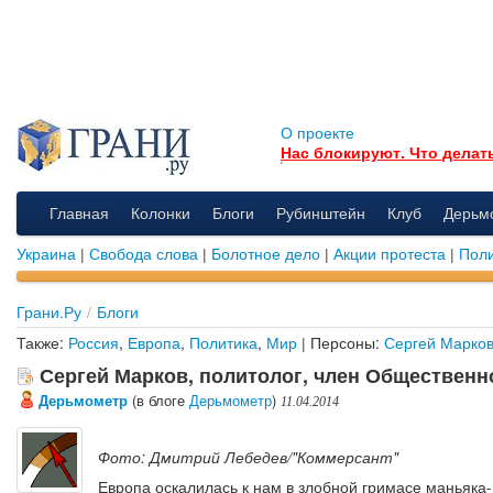
О проекте
Нас блокируют. Что делат
Главная
Колонки
Блоги
Рубинштейн
Клуб
Дерьм
Украина
|
Свобода слова
|
Болотное дело
|
Акции протеста
|
Поли
Грани.Ру
/
Блоги
Также:
Россия
,
Европа
,
Политика
,
Мир
| Персоны:
Сергей Марко
Сергей Марков, политолог, член Общественн
Дерьмометр
(в блоге
Дерьмометр
)
11.04.2014
Фото: Дмитрий Лебедев/"Коммерсант"
Европа оскалилась к нам в злобной гримасе маньяка-