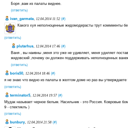
Боря ,вам из палаты виднее.
(ответить)
ivan_garmata
,
(#)
12.04.2014 11:52
Какого хуя неполноценные жидомодерасты трут коммменты бе
(ответить)
plutarhus
,
(#)
12.04.2014 17:46
Ваня , вы наивны ,меня это уже не удивляет, меня удиляет поста
жидовский ,почему он должен поддерживать неполноценных ване
(ответить)
boris50
,
(#)
12.04.2014 18:46
я не знаю что видно из палаты в желтом доме но раз вы утверждаете 
(ответить)
terminator5
,
(#)
12.04.2014 19:57
Мудак называет черное белым. Насильник - это Россия. Ковровые бом
9 - спектикль )
(ответить)
bunbury
,
(#)
12.04.2014 21:58