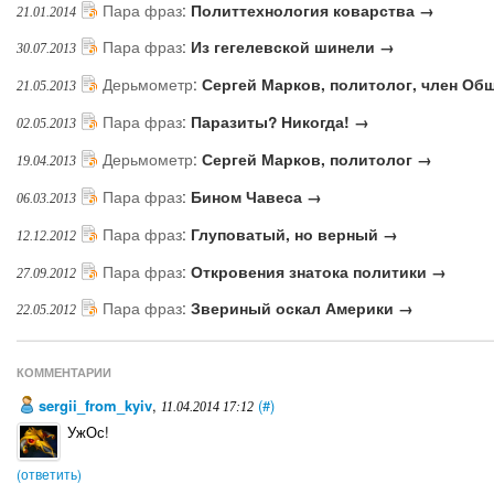
Пара фраз
:
Политтехнология коварства →
21.01.2014
Пара фраз
:
Из гегелевской шинели →
30.07.2013
Дерьмометр
:
Сергей Марков, политолог, член Об
21.05.2013
Пара фраз
:
Паразиты? Никогда! →
02.05.2013
Дерьмометр
:
Сергей Марков, политолог →
19.04.2013
Пара фраз
:
Бином Чавеса →
06.03.2013
Пара фраз
:
Глуповатый, но верный →
12.12.2012
Пара фраз
:
Откровения знатока политики →
27.09.2012
Пара фраз
:
Звериный оскал Америки →
22.05.2012
КОММЕНТАРИИ
sergii_from_kyiv
,
(#)
11.04.2014 17:12
УжОс!
(ответить)