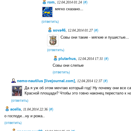
rom
,
(#)
12.04.2014 01:24
мягко сказано...
(ответить)
sova46
,
(#)
12.04.2014 01:27
Совы они такие - мягкие и пушистые...
(ответить)
plutarhus
,
(#)
12.04.2014 17:31
Совы они слепые
(ответить)
nemo-nautilus [livejournal.com]
,
(#)
12.04.2014 12:37
Да я уж об этом мечтаю который год! Ну почему они все с
Красной площади? Чтобы это говно наконец перестало к на
(ответить)
acella
,
(#)
11.04.2014 22:36
о господи...ну и рожа..
(ответить)