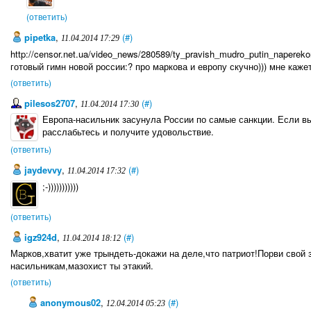
(ответить)
pipetka
,
(#)
11.04.2014 17:29
http://censor.net.ua/video_news/280589/ty_pravish_mudro_putin_napere
готовый гимн новой россии:? про маркова и европу скучно))) мне каже
(ответить)
pilesos2707
,
(#)
11.04.2014 17:30
Европа-насильник засунула России по самые санкции. Если вы
расслабьтесь и получите удовольствие.
(ответить)
jaydevvy
,
(#)
11.04.2014 17:32
;-)))))))))))
(ответить)
igz924d
,
(#)
11.04.2014 18:12
Марков,хватит уже трындеть-докажи на деле,что патриот!Порви свой 
насильникам,мазохист ты этакий.
(ответить)
anonymous02
,
(#)
12.04.2014 05:23