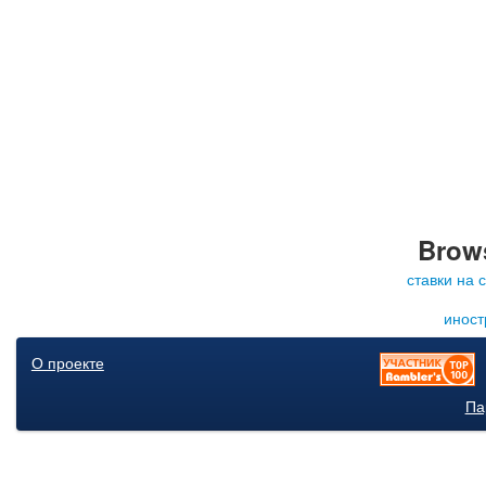
Brows
ставки на 
иност
О проекте
Па