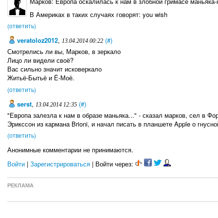
Марков: Европа оскалилась к нам в злобной гримасе маньяка
В Америках в таких случаях говорят: you wish
(ответить)
veratoloz2012
,
(#)
13.04.2014 00:22
Смотрелись ли вы, Марков, в зеркало
Лицо ли видели своё?
Вас сильно значит исковеркало
Житьё-Бытьё и Ё-Моё.
(ответить)
serst
,
(#)
13.04.2014 12:35
"Европа залезла к нам в образе маньяка..." - сказал марков, сел в 
Эрикссон из кармана Brioni, и начал писать в планшете Apple о гнусн
(ответить)
Анонимные комментарии не принимаются.
Войти
|
Зарегистрироваться
| Войти через:
РЕКЛАМА