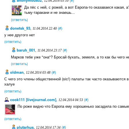
anonymous02
,
(#)
12.04.2014 05:10
Да пёс с ней, с рожей, а вот Европа-то оказаваеся какая, 
тьму-таракани и не знаешь...
(ответить)
donetsk_93
,
(#)
11.04.2014 22:40
у нее другого нет
(ответить)
baruh_001
,
(#)
11.04.2014 23:17
Марков тебе уже "она"? Бросай бухать, земеля, а то как бы чего 
(ответить)
oldman
,
(#)
12.04.2014 03:48
С чего это члены общественной (sic!) палаты так часто оказываются 
халуе
(ответить)
cook111 [livejournal.com]
,
(#)
12.04.2014 04:53
По роже видно что Европа ему хорошенько засадила по самы
(ответить)
plutarhus
,
(#)
12.04.2014 17:34