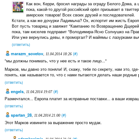
Как вон, Керри, бросил награды за ограду Белого Дома, а 
пока, какой-то другой российский орёл призывает в твитте
амерских товаров! Всех своих друзей и последователей.
Кстати, а как-же дочурки Ладимыча? Ох, испортит им жисть Европ
Вот пусть товарищ и завяжет "Кампанию по Возвращению Дщерей..."
пока, там киселев подправит "Володимира-Ясно Солнушко на Пра
Или уже вернулись девы, я проморгал? И майямы с лазурками вы
(ответить)
marazm_sovetov
,
(#)
11.04.2014 18:26
"мы должны понимать, что у нее есть и такое лицо..."
Марков, мы давно это поняли! И, скажу, тебе по секрету, нам это, где
понять, как называется то, что с нами пытаются делать наши родные 
(ответить)
engels
,
(#)
11.04.2014 19:07
Размечтался... Европа платит за исправные поставки... а ваши извра
(ответить)
spartan_28
,
(#)
11.04.2014 21:00
Этот Марков извините за выражение просто мудак.
(ответить)
adamkasimir
,
(#)