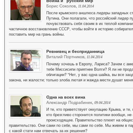
Война и "русский мир"
Борис Соколов
,
11.04.2014
После крымского аншлюса лидеры западных ст
Путина. Они полагали, что российский лидер 
почувствовать себя своим в их теплой компани
частичное восстановление СССР, чтобы войти в историю собирателе
поставить мир на грань войны.
Ревнивец и бесприданница
Виталий Портников
,
11.04.2014
Почему хочешь в Европу, Лариса? Зачем с ам
тебе Миссисипи приятнее Волги? Я ли не прода
облигации? "Нет, у вас одна шайка, вы все заод
закона, ни жалости; только злоба лютая и жажда мести душат меня
Одна на всех вина
Александр Подрабинек
,
09.04.2014
И те, кто приветствует оккупацию Крыма, и те,
кто брезгливо сторонится политики вообще, не
происходящее. Правительство плюет на общест
правительство. Они сами по себе, мы сами по себе. Мы живем в п
с какой стати нам отвечать за их решения?