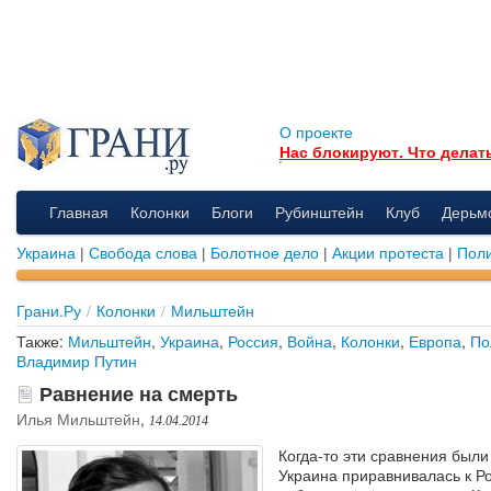
О проекте
Нас блокируют. Что делат
Главная
Колонки
Блоги
Рубинштейн
Клуб
Дерьм
Украина
|
Свобода слова
|
Болотное дело
|
Акции протеста
|
Поли
Грани.Ру
/
Колонки
/
Мильштейн
Также:
Мильштейн
,
Украина
,
Россия
,
Война
,
Колонки
,
Европа
,
По
Владимир Путин
Равнение на смерть
Илья Мильштейн
,
14.04.2014
Когда-то эти сравнения были
Украина приравнивалась к Ро