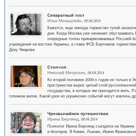
Сепаратный тост
Илья Мильштейн
,
09.04.2014
Кажется, еще никогда торжество тупой захватн
дни. Когда Москва уже начинает обустраивать
очередные толпы прикармливаемых Россией б
учреждения на востоке Украины, а глава ФСБ Бортников торжестве
Доку Умарова
Стоп-гоп
Николай Митрохин
,
08.04.2014
Ко второй половине 2000-х годов не только в У
пространства вырос целый слой русскоязычно
государства, в которых им приходится жить. 
гопников велик. Какой урок из украинских событий могут извлечь д
Чрезвычайное путешествие
Ирина Берлянд
,
08.04.2014
Психолог Ирина Берлянд съездила на Украину 
и блогеров. В Киеве, Львове, Ивано-Франковск