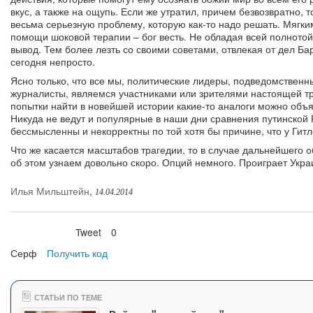
вкус, а также на ощупь. Если же утратил, причем безвозвратно,
весьма серьезную проблему, которую как-то надо решать. Мягк
помощи шоковой терапии – бог весть. Не обладая всей полното
вывод. Тем более лезть со своими советами, отвлекая от дел Ба
сегодня непросто.
Ясно только, что все мы, политические лидеры, подведомственн
журналисты, являемся участниками или зрителями настоящей тр
попытки найти в новейшей истории какие-то аналоги можно объ
Никуда не ведут и популярные в наши дни сравнения путинской 
бессмысленны и некорректны по той хотя бы причине, что у Гит
Что же касается масштабов трагедии, то в случае дальнейшего 
об этом узнаем довольно скоро. Опций немного. Проиграет Укра
Илья Мильштейн
,
14.04.2014
Tweet
0
Нравится
Серф
Получить код
СТАТЬИ ПО ТЕМЕ