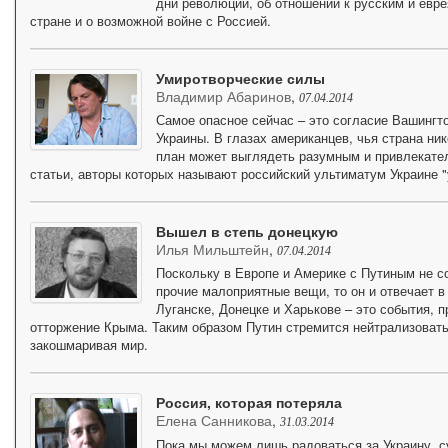
дни революции, об отношении к русским и евре
стране и о возможной войне с Россией.
Умиротворческие силы
Владимир Абаринов
,
07.04.2014
Самое опасное сейчас – это согласие Вашингт
Украины. В глазах американцев, чья страна ни
план может выглядеть разумным и привлекате
статьи, авторы которых называют российский ультиматум Украине "
Вышел в степь донецкую
Илья Мильштейн
,
07.04.2014
Поскольку в Европе и Америке с Путиным не с
прочие малоприятные вещи, то он и отвечает в
Луганске, Донецке и Харькове – это события, 
отторжение Крыма. Таким образом Путин стремится нейтрализовать
закошмаривая мир.
Россия, которая потеряла
Елена Санникова
,
31.03.2014
Пока мы можем лишь радоваться за Украину, с