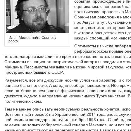
события, происходящие в Ки
оценивались с поправкой на
политические процессы в Мос
Оранжевая революция напо
про Август, и тут, буквально
месте, возникал интереснейш
в котором расцветали сто цв
Илья Мильштейн. Courtesy
каждый спорящий мог невозбр
photo
Оптимисты из числа либерало
реформаторском порыве опер
того же лагеря замечали, что время в отечестве потекло вспять
Оптимисты из национал-патриотической когорты находили в этом
Майдана. Пессимисты указывали на козни мировой закулисы, ко
пространствах бывшего СССР.
Разумеется, все эти дискуссии носили условный характер, и о то
раньше было неловко. А сегодня вообще невозможно. Ибо време
если на Украине речь идет о физическом выживании страны, ок
движется куда-то в направлении независимого Туркменистана. 
политических схем.
Тем не менее описывать неописуемую реальность хочется, испол
Вот понятный пример: на Украине весной 2014 года вновь случил
ней, сминая календарь, наступил октябрь 1993 года. С той, одна
замечен не только собирательный генерал Макашов, но и вся его
незримо присутствуют на переговорах министра Лаврова с его з