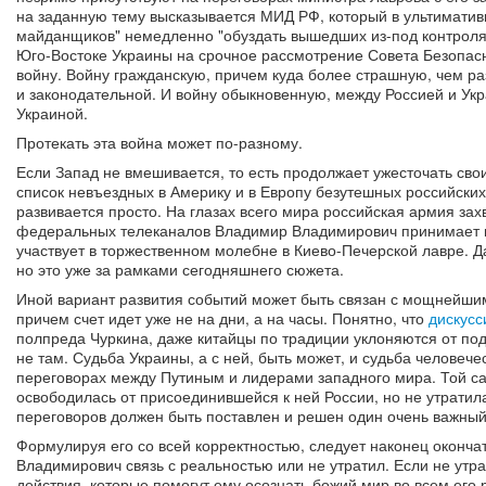
на заданную тему высказывается МИД РФ, который в ультимати
майданщиков" немедленно "обуздать вышедших из-под контроля
Юго-Востоке Украины на срочное рассмотрение Совета Безопасн
войну. Войну гражданскую, причем куда более страшную, чем р
и законодательной. И войну обыкновенную, между Россией и Ук
Украиной.
Протекать эта война может по-разному.
Если Запад не вмешивается, то есть продолжает ужесточать сво
список невъездных в Америку и в Европу безутешных российских
развивается просто. На глазах всего мира российская армия зах
федеральных телеканалов Владимир Владимирович принимает п
участвует в торжественном молебне в Киево-Печерской лавре. Д
но это уже за рамками сегодняшнего сюжета.
Иной вариант развития событий может быть связан с мощнейши
причем счет идет уже не на дни, а на часы. Понятно, что
дискусс
полпреда Чуркина, даже китайцы по традиции уклоняются от по
не там. Судьба Украины, а с ней, быть может, и судьба человеч
переговорах между Путиным и лидерами западного мира. Той са
освободилась от присоединившейся к ней России, но не утратила
переговоров должен быть поставлен и решен один очень важный
Формулируя его со всей корректностью, следует наконец оконча
Владимирович связь с реальностью или не утратил. Если не утра
действия, которые помогут ему осознать божий мир во всем его 