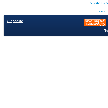
ставки на 
иност
О проекте
Па