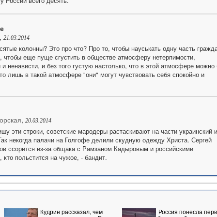
у России всего десять.
е
,
21.03.2014
есятые колонны? Это про что? Про то, чтобы науськать одну часть гражд
о, чтобы еще пуще сгустить в обществе атмосферу нетерпимости,
и ненависти, и без того густую настолько, что в этой атмосфере можно 
то лишь в такой атмосфере "они" могут чувствовать себя спокойно и
орская
,
20.03.2014
пишу эти строки, советские мародеры растаскивают на части украинский 
Так некогда палачи на Голгофе делили скудную одежду Христа. Сергей
ов ссорится из-за общака с Рамзаном Кадыровым и российскими
кто польстится на чужое, - бандит.
Кудрин рассказал, чем
Россия понесла пер