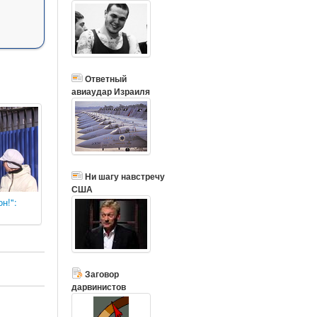
Ответный
авиаудар Израиля
Ни шагу навстречу
США
н!":
Заговор
дарвинистов