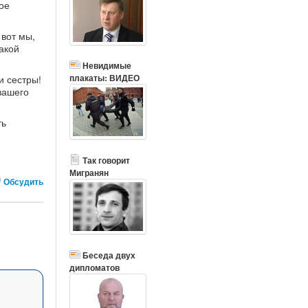
ое
 вот мы,
акой
Невидимые
плакаты: ВИДЕО
и сестры!
вашего
ть
Так говорит
Мигранян
Обсудить
Беседа двух
дипломатов