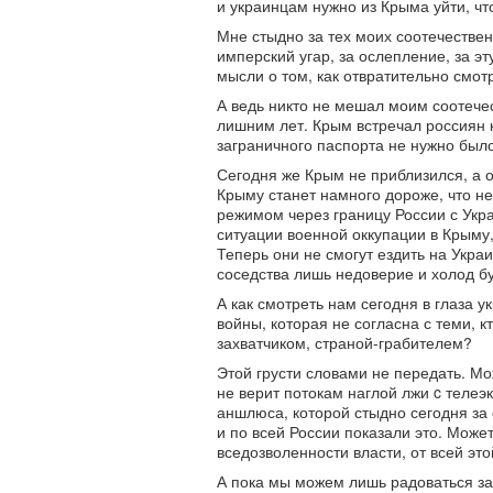
и украинцам нужно из Крыма уйти, чт
Мне стыдно за тех моих соотечествен
имперский угар, за ослепление, за э
мысли о том, как отвратительно смот
А ведь никто не мешал моим соотечес
лишним лет. Крым встречал россиян 
заграничного паспорта не нужно было
Сегодня же Крым не приблизился, а от
Крыму станет намного дороже, что н
режимом через границу России с Укр
ситуации военной оккупации в Крыму,
Теперь они не смогут ездить на Украи
соседства лишь недоверие и холод буд
А как смотреть нам сегодня в глаза у
войны, которая не согласна с теми, к
захватчиком, страной-грабителем?
Этой грусти словами не передать. Мож
не верит потокам наглой лжи c телеэ
аншлюса, которой стыдно сегодня за 
и по всей России показали это. Может
вседозволенности власти, от всей эт
А пока мы можем лишь радоваться за 