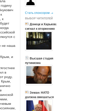
ала
 годину
Янукович
Стать спонсором →
 к
 к
ВЫБОР ЧИТАТЕЛЕЙ
 будет
Донецк и Харьков:
 когда
сигнал к вторжению
оссийской
лкнутся с
е не наша
 Крым, и
Высшая стадия
путинизма
тягостнее
ил в
от роду.
а Крым,
анично
е
Земан: НАТО
раинской
должна вмешаться
омии.
лючевым
оссиянам,