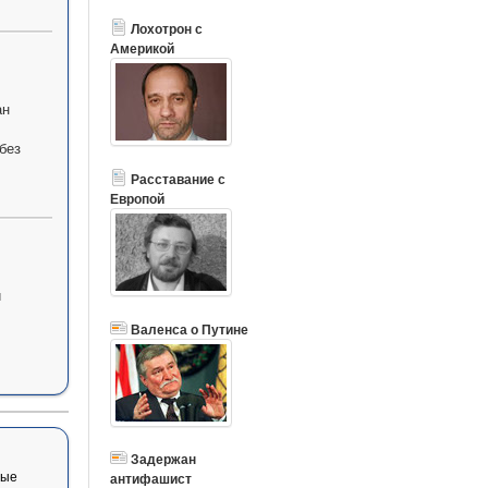
Лохотрон с
Америкой
ан
без
Расставание с
Европой
и
Валенса о Путине
Задержан
вые
антифашист