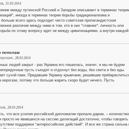
ов
,
31.03.2014
ояние между путинской Россией и Западом описывают в терминах теори
изаций", иногда в терминах теории борьбы традиционализма и
 больше всего здесь подходит чисто советская пропагандистская
ренное различие между ними в том, кто в них "главнее": личность или
Борьба по этому вопросу идет не между цивилизациями, а внутри каждой
ю пополам
орская
,
28.03.2014
ных людей закрыт - раз Украина его лишилась, значит, и мы не будем
епорядочные пусть съездят и отдохнут без воды, без света и без еды.
ает сухой паек. Предавшие Украину крымчане, решившие прибарахлитьс
а керогазе, потому что больше жарить скоро будет нечего. Пусть
ков
,
28.03.2014
ть, что все усилия российской дипломатии пропали даром, – количество
 просто не явившихся на сессию делегаций достаточно, чтобы говорить
сутствии поддержки "антироссийских действий". И все же страна сильна 