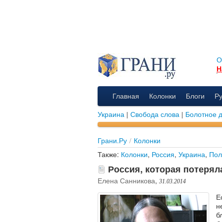
О
Н
Главная
Колонки
Блоги
Р
Украина
|
Свобода слова
|
Болотное 
Грани.Ру
/
Колонки
Также:
Колонки
,
Россия
,
Украина
,
Пол
Россия, которая потерял
Елена Санникова
,
31.03.2014
Е
н
б