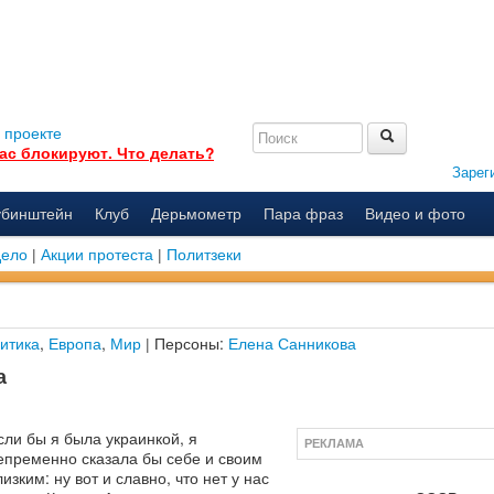
 проекте
ас блокируют. Что делать?
Зарег
убинштейн
Клуб
Дерьмометр
Пара фраз
Видео и фото
дело
|
Акции протеста
|
Политзеки
итика
,
Европа
,
Мир
| Персоны:
Елена Санникова
а
сли бы я была украинкой, я
РЕКЛАМА
епременно сказала бы себе и своим
лизким: ну вот и славно, что нет у нас