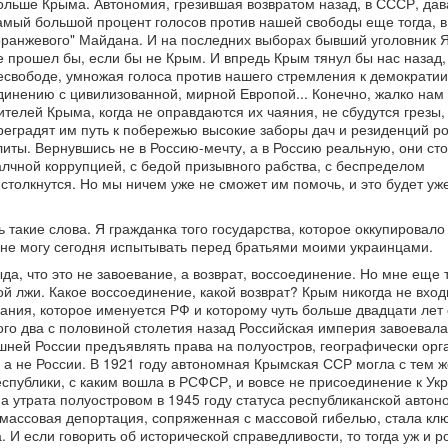
ольше Крыма. Автономия, грезившая возвратом назад, в СССР, дав
амый большой процент голосов против нашей свободы еще тогда, в
оранжевого" Майдана. И на последних выборах бывший уголовник 
е прошел бы, если бы не Крым. И впредь Крым тянул бы нас назад,
есвободе, умножая голоса против нашего стремления к демократии,
динению с цивилизованной, мирной Европой... Конечно, жалко нам
ителей Крыма, когда не оправдаются их чаяния, не сбудутся грезы,
реградят им путь к побережью высокие заборы дач и резиденций р
литы. Вернувшись не в Россию-мечту, а в Россию реальную, они сто
алчной коррупцией, с бедой призывного рабства, с беспределом
столкнутся. Но мы ничем уже не сможет им помочь, и это будет уж
ть такие слова. Я гражданка того государства, которое оккупировало
я не могу сегодня испытывать перед братьями моими украинцами.
ыда, что это не завоевание, а возврат, воссоединение. Но мне еще 
ой лжи. Какое воссоединение, какой возврат? Крым никогда не вход
вания, которое именуется РФ и которому чуть больше двадцати лет 
лого два с половиной столетия назад Российская империя завоевал
шней России предъявлять права на полуостров, географически орг
а не России. В 1921 году автономная Крымская ССР могла с тем ж
еспублики, с каким вошла в РСФСР, и вовсе не присоединение к Ук
а утрата полуостровом в 1945 году статуса республиканской автон
 массовая депортация, сопряженная с массовой гибелью, стала к
 И если говорить об исторической справедливости, то тогда уж и р