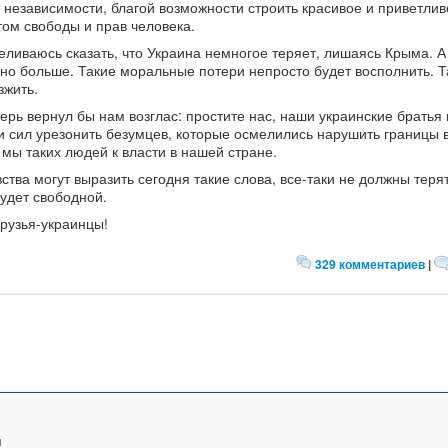
 независимости, благой возможности строить красивое и приветлив
том свободы и прав человека.
меливаюсь сказать, что Украина немногое теряет, лишаясь Крыма. А
но больше. Такие моральные потери непросто будет восполнить. Т
зжить.
ерь вернул бы нам возглас: простите нас, наши украинские братья 
 и сил урезонить безумцев, которые осмелились нарушить границы 
 мы таких людей к власти в нашей стране.
вства могут выразить сегодня такие слова, все-таки не должны теря
будет свободной.
друзья-украинцы!
329 комментариев
|
й