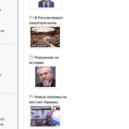
и
В России вернут
смертную казнь
 из
Покушение на
историю
я
Новые погромы на
востоке Украины
 по
не