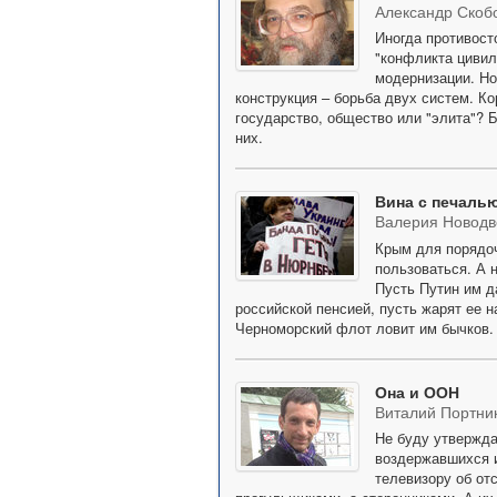
Александр Скоб
Иногда противост
"конфликта цивил
модернизации. Но
конструкция – борьба двух систем. Ко
государство, общество или "элита"? 
них.
Вина с печаль
Валерия Новодв
Крым для порядоч
пользоваться. А н
Пусть Путин им д
российской пенсией, пусть жарят ее н
Черноморский флот ловит им бычков.
Она и ООН
Виталий Портни
Не буду утвержда
воздержавшихся и
телевизору об от