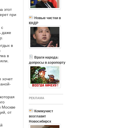
а этот
берет при
Новые чистки в
КНДР
 с
ь даже
у.
отдых в
м
ума в
Враги народа:
ряли.
допросы в аэропорту
е хочет
раной-
 которая
РЕКЛАМА
ого
в Москве
Коммунист
ий, от
возглавит
Новосибирск
ей