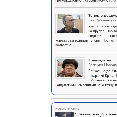
прогульщиками, а сторонниками. А их 
Топор в воздух
Лев Рубинштейн
Что за пятые и д
на другую. Про т
подозрительности 
усилий развешивать топоры. Про то, ч
вольготно.
Крымодеры
Валерия Новодв
Сейчас, когда я 
татарский Крым. 
Гоблинович Аксен
бандитскими компаниями. Ибо каждый, 
НОВОСТИ СМИ2
США взялись за обрушение