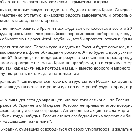
обы отдать его законным хозяевам – крымским татарам.
ников, которые ликуют сегодня так, будто их теперь Крым. Стыдно з
ту умственно отсталую, дикарскую радость завоевателя. И оторопь 
римся мы сегодня со стороны.
твенникам ездить в Крым и наслаждаться его красотами все эти 20
куда приветливее, чем российское черноморское побережье, и вед
 обывателю из российской глубинки, чтобы провести отпуск в Крым
далился от нас. Теперь туда и ездить из России будет сложнее, и 
емаловажно на фоне обнищания россиян. А что будет с пропускны
аиной? Выходит, что, поддержав результаты поспешного референд
 мои сограждане не только Крым не приобрели, но и Украину поте
ну так, как ездили еще полгода назад, и вместо доброго и мирного
ут встречать их там, да и не только там.
краинцам? Как поделиться горечью и грустью той России, которая н
то завладел властью в стране и сделал ее страной-узурпатором, ст
но лишь донести до украинцев, что все-таки есть она – та Россия,
кранов об Украине и о Майдане. Которая не приемлет этого позорн
свою страну и своих сограждан. Антивоенные акции начала марта 
 быть, когда-нибудь и Россия станет свободной от имперских амбиц
ой удушающей "азиатчины".
Украину, сумевшую освободиться от своих узурпаторов, и желать 