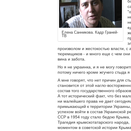
б
с
"
н
н
е
Елена Санникова. Кадр Граней-
ж
ТВ
п
э
произволом и жестокостью власти, с 
тюремщиков - и много еще с чем они 
вина и забота.
Но я не украинка, и я не могу говори
потому ничего кроме жгучего стыда 
А мне говорят, что нет причин для ст
становится от этой нагло-восторженн
состав того государственного образо
А тот исторический факт, что без ма
ни малейшего права не дает сегодня
примыкающий к территории Украины, 
успехом войти в состав Украинской р
ССР в 1954 году стало бедою Крыма, 
Трагедия крымскотатарского народа,
моментом в советской истории Крыма.