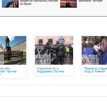
придется заплатить России
"военные" потери
за Крым
олы без
Стратегия-31 в
"Верните стадио
ова" против
поддержку Путина
сход в Химках
а