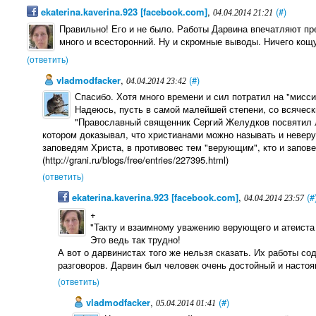
ekaterina.kaverina.923 [facebook.com]
,
(#)
04.04.2014 21:21
Правильно! Его и не было. Работы Дарвина впечатляют пр
много и всесторонний. Ну и скромные выводы. Ничего кощ
(ответить)
vladmodfacker
,
(#)
04.04.2014 23:42
Спасибо. Хотя много времени и сил потратил на "миссио
Надеюсь, пусть в самой малейшей степени, со всяческ
"Православный священник Сергий Желудков посвятил 
котором доказывал, что христианами можно называть и невер
заповедям Христа, в противовес тем "верующим", кто и запове
(http://grani.ru/blogs/free/entries/227395.html)
(ответить)
ekaterina.kaverina.923 [facebook.com]
,
(#
04.04.2014 23:57
+
"Такту и взаимному уважению верующего и атеиста 
Это ведь так трудно!
А вот о дарвинистах того же нельзя сказать. Их работы 
разговоров. Дарвин был человек очень достойный и насто
(ответить)
vladmodfacker
,
(#)
05.04.2014 01:41