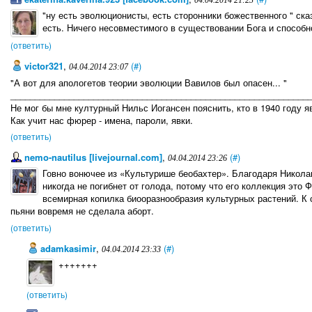
04.04.2014 21:23
"ну есть эволюционисты, есть сторонники божественного " ск
есть. Ничего несовместимого в существовании Бога и способн
(ответить)
victor321
,
(#)
04.04.2014 23:07
"А вот для апологетов теории эволюции Вавилов был опасен... "
_____________________________________________________________
Не мог бы мне културный Нильс Иогансен пояснить, кто в 1940 году 
Как учит нас фюрер - имена, пароли, явки.
(ответить)
nemo-nautilus [livejournal.com]
,
(#)
04.04.2014 23:26
Говно вонючее из «Культурише беобахтер». Благодаря Никол
никогда не погибнет от голода, потому что его коллекция это 
всемирная копилка биооразнообразия культурных растений. К 
пьяни вовремя не сделала аборт.
(ответить)
adamkasimir
,
(#)
04.04.2014 23:33
+++++++
(ответить)