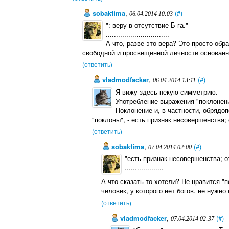
sobakfima
,
(#)
06.04.2014 10:03
": веру в отсутствие Б-га."
...............................
А что, разве это вера? Это просто об
свободной и просвещенной личности основанн
(ответить)
vladmodfacker
,
(#)
06.04.2014 13:11
Я вижу здесь некую симметрию.
Употребление выражения "поклонение
Поклонение и, в частности, обрядоп
"поклоны", - есть признак несовершенства;
(ответить)
sobakfima
,
(#)
07.04.2014 02:00
"есть признак несовершенства; о
...................
А что сказать-то хотели? Не нравится "п
человек, у которого нет богов. не нужн
(ответить)
vladmodfacker
,
(#)
07.04.2014 02:37