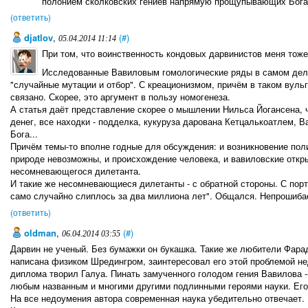
полонием сколковских гениев напрямую прощупывающих Бога
(ответить)
djatlov
,
(#)
05.04.2014 11:14
При том, что воинственность кондовых дарвинистов меня тоже 
Исследованные Вавиловым гомологические ряды в самом деле
"случайные мутации и отбор". С креационизмом, причём в таком вульг
связано. Скорее, это аргумент в пользу номогенеза.
А статья даёт представление скорее о мышлении Нильса Йогансена, ч
денег, все находки - подделка, кукуруза дарована Кетцалькоатлем, Ва
Бога...
Причём темы-то вполне годные для обсуждения: и возникновение пол
природе невозможны, и происхождение человека, и вавиловские открыти
несомневающегося дилетанта.
И такие же несомневающиеся дилетанты - с обратной стороны. С порт
само случайно слиплось за два миллиона лет". Общался. Непрошиба
(ответить)
oldman
,
(#)
06.04.2014 03:55
Дарвин не ученый. Без бумажки он букашка. Такие же любители Фарад
написана физиком Шредингром, заинтересовал его этой проблемой н
диплома творил Галуа. Пинать замученного голодом гения Вавилова --
любым названным и многими другими подлинными героями науки. Его
На все недоумения автора современная наука убедительно отвечает.