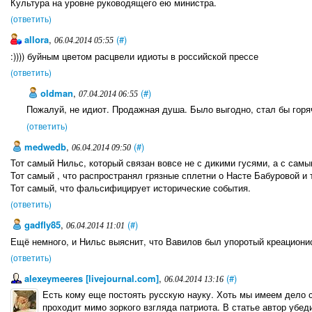
Культура на уровне руководящего ею министра.
(ответить)
allora
,
(#)
06.04.2014 05:55
:)))) буйным цветом расцвели идиоты в российской прессе
(ответить)
oldman
,
(#)
07.04.2014 06:55
Пожалуй, не идиот. Продажная душа. Было выгодно, стал бы горя
(ответить)
medwedb
,
(#)
06.04.2014 09:50
Тот самый Нильс, который связан вовсе не с дикими гусями, а с сам
Тот самый , что распространял грязные сплетни о Насте Бабуровой и 
Тот самый, что фальсифицирует исторические события.
(ответить)
gadfly85
,
(#)
06.04.2014 11:01
Ещё немного, и Нильс выяснит, что Вавилов был упоротый креационис
(ответить)
alexeymeeres [livejournal.com]
,
(#)
06.04.2014 13:16
Есть кому еще постоять русскую науку. Хоть мы имеем дело 
проходит мимо зоркого взгляда патриота. В статье автор убе