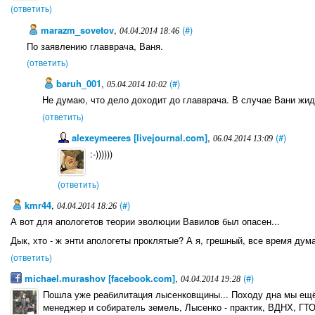
(ответить)
marazm_sovetov
,
(#)
04.04.2014 18:46
По заявлению главврача, Ваня.
(ответить)
baruh_001
,
(#)
05.04.2014 10:02
Не думаю, что дело доходит до главврача. В случае Вани жи
(ответить)
alexeymeeres [livejournal.com]
,
(#)
06.04.2014 13:09
:-))))))
(ответить)
kmr44
,
(#)
04.04.2014 18:26
А вот для апологетов теории эволюции Вавилов был опасен...
Дык, хто - ж энти апологеты проклятые? А я, грешный, все время дума
(ответить)
michael.murashov [facebook.com]
,
(#)
04.04.2014 19:28
Пошла уже реабилитация лысенковщины... Походу дна мы ещё
менеджер и собиратель земель, Лысенко - практик, ВДНХ, ГТО