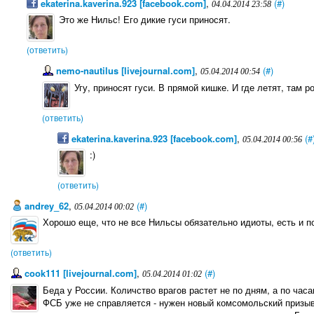
ekaterina.kaverina.923 [facebook.com]
,
(#)
04.04.2014 23:58
Это же Нильс! Его дикие гуси приносят.
(ответить)
nemo-nautilus [livejournal.com]
,
(#)
05.04.2014 00:54
Угу, приносят гуси. В прямой кишке. И где летят, там р
(ответить)
ekaterina.kaverina.923 [facebook.com]
,
(#
05.04.2014 00:56
:)
(ответить)
andrey_62
,
(#)
05.04.2014 00:02
Хорошо еще, что не все Нильсы обязательно идиоты, есть и по
(ответить)
cook111 [livejournal.com]
,
(#)
05.04.2014 01:02
Беда у России. Количство врагoв растет не по дням, а по час
ФСБ уже не справляется - нужен новый комсомольский призыв