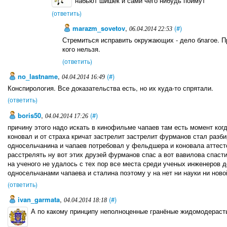
набьют шишек и сами чего нибудь поймут
(ответить)
marazm_sovetov
,
(#)
06.04.2014 22:53
Стремиться исправить окружающих - дело благое. Пр
кого нельзя.
(ответить)
no_lastname
,
(#)
04.04.2014 16:49
Конспирология. Все доказательства есть, но их куда-то спрятали.
(ответить)
boris50
,
(#)
04.04.2014 17:26
причину этого надо искать в кинофильме чапаев там есть момент ко
коновал и от страха кричат застрелит застрелит фурманов стал разб
односельчанина и чапаев потребовал у фельдшера и коновала аттестов
расстрелять ну вот этих друзей фурманов спас а вот вавилова спасти
на ученого не удалось с тех пор все места среди ученых инженеров д
односельчанами чапаева и сталина поэтому у на нет ни науки ни ново
(ответить)
ivan_garmata
,
(#)
04.04.2014 18:18
А по какому принципу неполноценные гранёные жидомодерасты