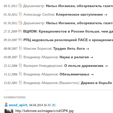
Дерьмометр
:
Нильс Иогансен, обозреватель газе
04.11.2012
Александр Скобов
:
Клирическое наступление →
01.10.2012
Дерьмометр
:
Нильс Иогансен, обозреватель газе
01.10.2012
ВЦИОМ: Креационистов в России больше, чем д
27.11.2009
РПЦ недовольна резолюцией ПАСЕ о креациони
09.10.2007
Максим Борисов
:
Трудно бить бога →
08.08.2007
Владимир Абаринов
:
Наука и религия →
03.08.2007
Валерия Новодворская
:
О пользе дарвинизма →
25.12.2006
Владимир Абаринов
:
Обезьянничанье →
15.12.2006
Владимир Абаринов (Вашингтон)
:
Дарвин в борьбе
15.02.2001
КОММЕНТАРИИ
wood_spirit
,
(#)
04.04.2014 16:31
http://lurkmore.so/images/c/cd/OPK.jpg