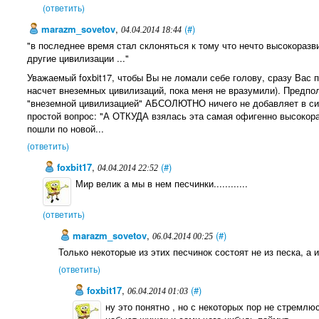
(ответить)
marazm_sovetov
,
(#)
04.04.2014 18:44
"в последнее время стал склоняться к тому что нечто высокораз
другие цивилизации ..."
Уважаемый foxbit17, чтобы Вы не ломали себе голову, сразу Вас 
насчет внеземных цивилизаций, пока меня не вразумили). Предпо
"внеземной цивилизацией" АБСОЛЮТНО ничего не добавляет в сис
простой вопрос: "А ОТКУДА взялась эта самая офигенно высокор
пошли по новой...
(ответить)
foxbit17
,
(#)
04.04.2014 22:52
Мир велик а мы в нем песчинки............
(ответить)
marazm_sovetov
,
(#)
06.04.2014 00:25
Только некоторые из этих песчинок состоят не из песка, а из
(ответить)
foxbit17
,
(#)
06.04.2014 01:03
ну это понятно , но с некоторых пор не стремлю