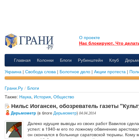
О проекте
Нас блокируют. Что делат
Главная
Колонки
Блоги
Рубинштейн
Клуб
Дерьм
Украина
|
Свобода слова
|
Болотное дело
|
Акции протеста
|
Поли
Грани.Ру
/
Блоги
Также:
Наука
,
История
,
Общество
Нильс Иогансен, обозреватель газеты "Культ
Дерьмометр
(в блоге
Дерьмометр
)
04.04.2014
Далеко идущие выводы из своих работ Вавилов сдела
успел: в 1940-м его по ложному обвинению арестовал
он скончался в больнице саратовской тюрьмы. Кому