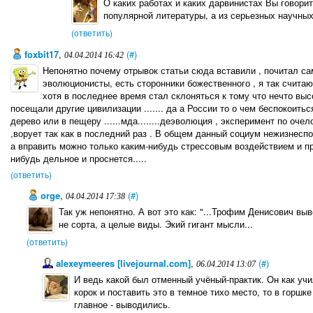
О каких работах и каких дарвинистах Вы говорит
популярной литературы, а из серьезных научных
(ответить)
foxbit17
,
(#)
04.04.2014 16:42
Непонятно почему отрывок статьи сюда вставили , почитал сам
эволюционисты, есть сторонники божественного , я так считаю
хотя в последнее время стал склоняться к тому что нечто вы
посещали другие цивилизации ....... да а России то о чем беспокоить
дерево или в пещеру ......мда........деэволюция , эксперимент по оч
,ворует так как в последний раз . В общем данный социум нежизнеспосо
а вправить можно только каким-нибудь стрессовым воздействием и пр
нибудь дельное и проснется.....
(ответить)
orge
,
(#)
04.04.2014 17:38
Так уж непонятно. А вот это как: "...Трофим Денисович вы
не сорта, а целые виды. Экий гигант мысли...
(ответить)
alexeymeeres [livejournal.com]
,
(#)
06.04.2014 13:07
И ведь какой был отменный учёный-практик. Он как уч
корок и поставить это в темное тихо место, то в горш
главное - выводились.