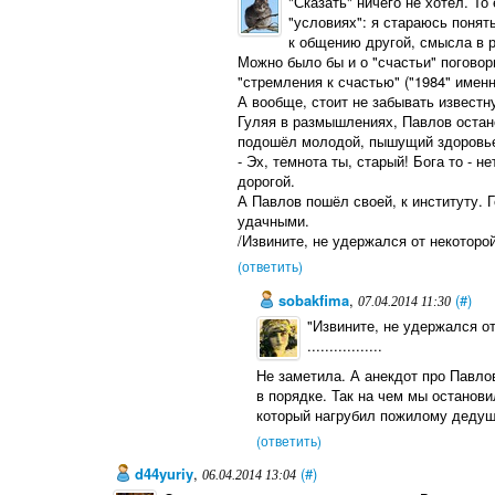
"Сказать" ничего не хотел. То
"условиях": я стараюсь понят
к общению другой, смысла в р
Можно было бы и о "счастьи" поговор
"стремления к счастью" ("1984" имен
А вообще, стоит не забывать известн
Гуляя в размышлениях, Павлов остано
подошёл молодой, пышущий здоровь
- Эх, темнота ты, старый! Бога то - 
дорогой.
А Павлов пошёл своей, к институту. Г
удачными.
/Извините, не удержался от некоторой
(ответить)
sobakfima
,
(#)
07.04.2014 11:30
"Извините, не удержался от
.................
Не заметила. А анекдот про Павло
в порядке. Так на чем мы останови
который нагрубил пожилому деду
(ответить)
d44yuriy
,
(#)
06.04.2014 13:04