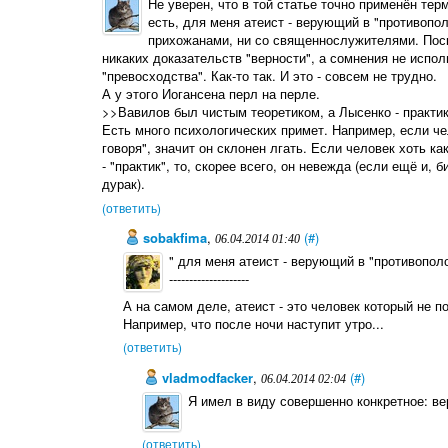
Не уверен, что в той статье точно применён тер
есть, для меня атеист - верующий в "противопол
прихожанами, ни со священнослужителями. Поско
никаких доказательств "верности", а сомнения не испо
"превосходства". Как-то так. И это - совсем не трудно.
А у этого Иогансена перл на перле.
>>Вавилов был чистым теоретиком, а Лысенко - практи
Есть много психологических примет. Например, если ч
говоря", значит он склонен лгать. Если человек хоть к
- "практик", то, скорее всего, он невежда (если ещё и, б
дурак).
(ответить)
sobakfima
,
(#)
06.04.2014 01:40
" для меня атеист - верующий в "противополо
--------------------
А на самом деле, атеист - это человек который не п
Например, что после ночи наступит утро...
(ответить)
vladmodfacker
,
(#)
06.04.2014 02:04
Я имел в виду совершенно конкретное: вер
(ответить)