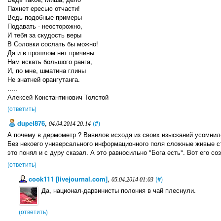
Пахнет ересью отчасти!
Ведь подобные примеры
Подавать - неосторожно,
И тебя за скудость веры
В Соловки сослать бы можно!
Да и в прошлом нет причины
Нам искать большого ранга,
И, по мне, шматина глины
Не знатней орангутанга.
.....
Алексей Константинович Толстой
(ответить)
dupel876
,
(#)
04.04.2014 20:14
А почему в дермометр ? Вавилов исходя из своих изысканий усомнил
Без некоего универсального информационного поля сложные живые стр
это понял и с дуру сказал. А это равносильно "Бога есть". Вот его с
(ответить)
cook111 [livejournal.com]
,
(#)
05.04.2014 01:03
Да, национал-дарвинисты полония в чай плеснули.
(ответить)