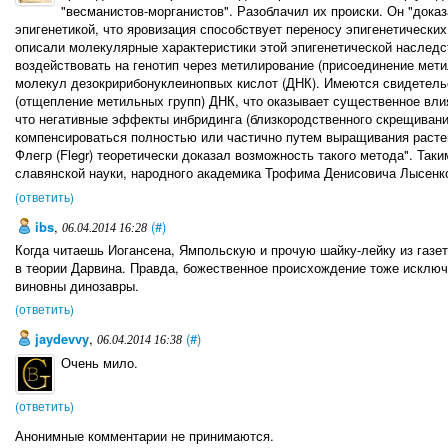
"весманистов-морганистов". Разоблачил их происки. Он "дока
эпигенетикой, что яровизация способствует переносу эпигенетических 
описали молекулярные характеристики этой эпигенетической наследс
воздействовать на генотип через метилирование (присоединение мет
молекул дезокририбонуклеинопвых кислот (ДНК). Имеются свидетель
(отщепление метильных групп) ДНК, что оказывает существенное вли
что негативные эффекты инбридинга (близкородственного скрещивани
компенсироваться полностью или частично путем выращивания расте
Флегр (Flegr) теоретически доказал возможность такого метода". Так
славянской науки, народного академика Трофима Денисовича Лысенк
(ответить)
ibs
,
(#)
06.04.2014 16:28
Когда читаешь Иогансена, Ямпольскую и прочую шайку-лейку из газе
в теории Дарвина. Правда, божественное происхождение тоже исключе
виновны динозавры.
(ответить)
jaydevvy
,
(#)
06.04.2014 16:38
Очень мило.
(ответить)
Анонимные комментарии не принимаются.