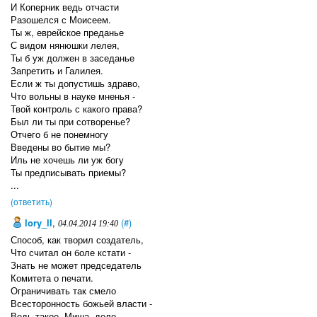
И Коперник ведь отчасти
Разошелся с Моисеем.
Ты ж, еврейское преданье
С видом нянюшки лелея,
Ты б уж должен в заседанье
Запретить и Галилея.
Если ж ты допустишь здраво,
Что вольны в науке мненья -
Твой контроль с какого права?
Был ли ты при сотворенье?
Отчего б не понемногу
Введены во бытиe мы?
Иль не хочешь ли уж богу
Ты предписывать приемы?
...
(ответить)
lory_ll
,
(#)
04.04.2014 19:40
Способ, как творил создатель,
Что считал он боле кстати -
Знать не может председатель
Комитета о печати.
Ограничивать так смело
Всесторонность божьей власти -
Ведь такое, Миша, дело