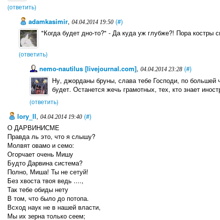
(ответить)
adamkasimir
,
(#)
04.04.2014 19:50
"Когда будет дно-то?" - Да куда уж глубже?! Пора костры
(ответить)
nemo-nautilus [livejournal.com]
,
(#)
04.04.2014 23:28
Ну, джорданы бруны, слава тебе Господи, по большей 
будет. Останется жечь грамотных, тех, кто знает иност
(ответить)
lory_ll
,
(#)
04.04.2014 19:40
О ДАРВИНИСМЕ
Правда ль это, что я слышу?
Молвят овамо и семо:
Огорчает очень Мишу
Будто Дарвина система?
Полно, Миша! Ты не сетуй!
Без хвоста твоя ведь ....,
Так тебе обиды нету
В том, что было до потопа.
Всход наук не в нашей власти,
Мы их зерна только сеем;