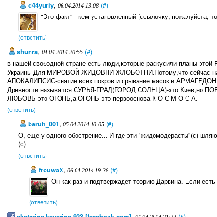
d44yuriy
,
(#)
06.04.2014 13:08
"Это факт" - кем установленный (ссылочку, пожалуйста, то
(ответить)
sһunra
,
(#)
04.04.2014 20:55
в нашей свободной стране есть люди,которые раскусили планы это
Украины Для МИРОВОЙ ЖИДОВНИ-ЖЛОБОТНИ.Потому,что сейчас на 
АПОКАЛИПСИС-снятие всех покров и срывание масок и АРМАГЕДОН,ко
Древности назывался СУРЬЯ-ГРАД(ГОРОД СОЛНЦА)-это Киев,но ПОБЕ
ЛЮБОВЬ-это ОГОНЬ,а ОГОНЬ-это первооснова К О С М О С А.
(ответить)
baruh_001
,
(#)
05.04.2014 10:05
О, еще у одного обострение... И где эти "жидомодерасты"(с) шля
(с)
(ответить)
frouwaX
,
(#)
06.04.2014 19:38
Он как раз и подтвержадет теорию Дарвина. Если есть
(ответить)
ekaterina.kaverina.923 [facebook.com]
,
(#)