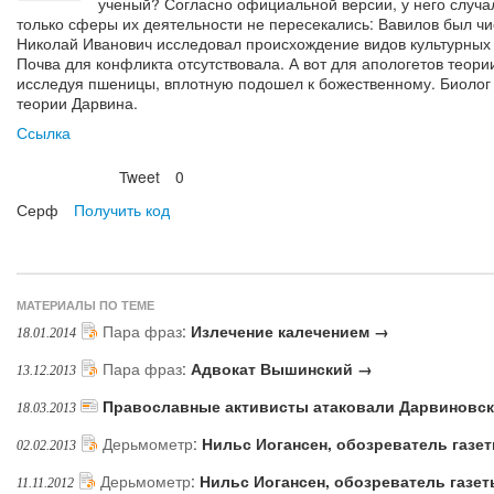
ученый? Согласно официальной версии, у него случа
только сферы их деятельности не пересекались: Вавилов был чи
Николай Иванович исследовал происхождение видов культурных
Почва для конфликта отсутствовала. А вот для апологетов теори
исследуя пшеницы, вплотную подошел к божественному. Биолог
теории Дарвина.
Ссылка
Tweet
0
Нравится
Серф
Получить код
МАТЕРИАЛЫ ПО ТЕМЕ
Пара фраз
:
Излечение калечением →
18.01.2014
Пара фраз
:
Адвокат Вышинский →
13.12.2013
Православные активисты атаковали Дарвиновск
18.03.2013
Дерьмометр
:
Нильс Иогансен, обозреватель газе
02.02.2013
Дерьмометр
:
Нильс Иогансен, обозреватель газе
11.11.2012