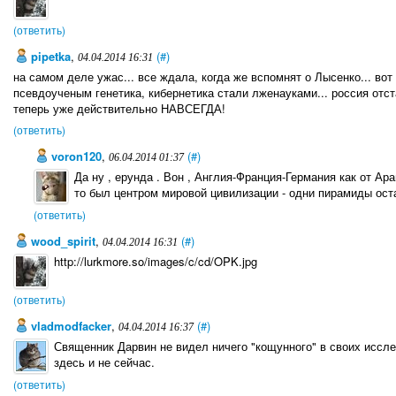
(ответить)
pipetka
,
(#)
04.04.2014 16:31
на самом деле ужас... все ждала, когда же вспомнят о Лысенко... вот
псевдоученым генетика, кибернетика стали лженауками... россия отс
теперь уже действительно НАВСЕГДА!
(ответить)
voron120
,
(#)
06.04.2014 01:37
Да ну , ерунда . Вон , Англия-Франция-Германия как от Ара
то был центром мировой цивилизации - одни пирамиды ост
(ответить)
wood_spirit
,
(#)
04.04.2014 16:31
http://lurkmore.so/images/c/cd/OPK.jpg
(ответить)
vladmodfacker
,
(#)
04.04.2014 16:37
Священник Дарвин не видел ничего "кощунного" в своих исслед
здесь и не сейчас.
(ответить)