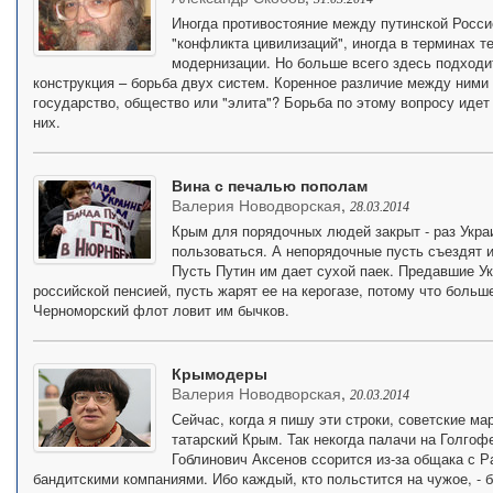
Иногда противостояние между путинской Росси
"конфликта цивилизаций", иногда в терминах т
модернизации. Но больше всего здесь подходи
конструкция – борьба двух систем. Коренное различие между ними в
государство, общество или "элита"? Борьба по этому вопросу идет
них.
Вина с печалью пополам
Валерия Новодворская
,
28.03.2014
Крым для порядочных людей закрыт - раз Украи
пользоваться. А непорядочные пусть съездят и 
Пусть Путин им дает сухой паек. Предавшие У
российской пенсией, пусть жарят ее на керогазе, потому что больш
Черноморский флот ловит им бычков.
Крымодеры
Валерия Новодворская
,
20.03.2014
Сейчас, когда я пишу эти строки, советские м
татарский Крым. Так некогда палачи на Голго
Гоблинович Аксенов ссорится из-за общака с 
бандитскими компаниями. Ибо каждый, кто польстится на чужое, - б