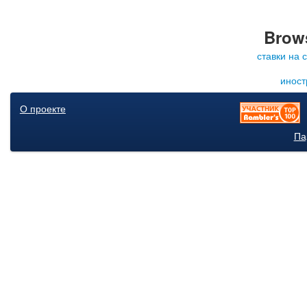
Brows
ставки на 
иност
О проекте
Па