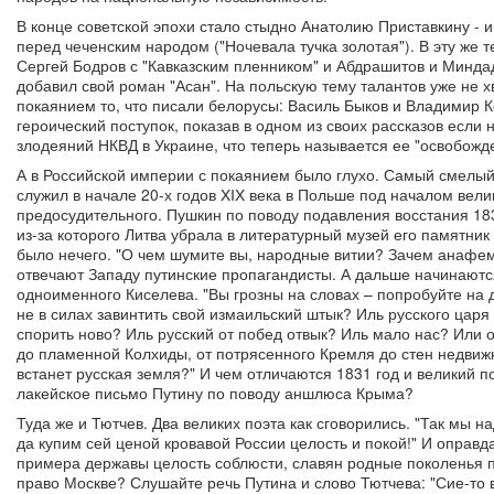
В конце советской эпохи стало стыдно Анатолию Приставкину - и
перед чеченским народом ("Ночевала тучка золотая"). В эту же
Сергей Бодров с "Кавказским пленником" и Абдрашитов и Минда
добавил свой роман "Асан". На польскую тему талантов уже не х
покаянием то, что писали белорусы: Василь Быков и Владимир 
героический поступок, показав в одном из своих рассказов если 
злодеяний НКВД в Украине, что теперь называется ее "освобожд
А в Российской империи с покаянием было глухо. Самый смелый
служил в начале 20-х годов XIX века в Польше под началом велик
предосудительного. Пушкин по поводу подавления восстания 18
из-за которого Литва убрала в литературный музей его памятник 
было нечего. "О чем шумите вы, народные витии? Зачем анафемо
отвечают Западу путинские пропагандисты. А дальше начинаютс
одноименного Киселева. "Вы грозны на словах – попробуйте на 
не в силах завинтить свой измаильский штык? Иль русского цар
спорить ново? Иль русский от побед отвык? Иль мало нас? Или 
до пламенной Колхиды, от потрясенного Кремля до стен недвижн
встанет русская земля?" И чем отличаются 1831 год и великий п
лакейское письмо Путину по поводу аншлюса Крыма?
Туда же и Тютчев. Два великих поэта как сговорились. "Так мы 
да купим сей ценой кровавой России целость и покой!" И оправ
примера державы целость соблюсти, славян родные поколенья по
право Москве? Слушайте речь Путина и слово Тютчева: "Сие-то