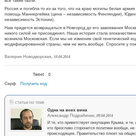
все такие были.
Россия и погибла-то из-за того, что на краю могилы белая армия
помощь Маннергейма (цена – независимость Финляндии), Юдени
независимость Эстонии).
Нам придется возвращаться в Новгород до его завоевания Москво
никого силой не присоединял. Наша история стала злокачествен
возникла Московская. Если мы не изменим свой генетический код
модифицированной страны, чем не жить вообще. Спросите у по
Валерия Новодворская
,
10.04.2014
Tweet
0
Нравится
Серф
Получить код
СТАТЬИ ПО ТЕМЕ
Одна на всех вина
Александр Подрабинек
,
09.04.2014
И те, кто приветствует оккупацию Крыма, и те,
кто брезгливо сторонится политики вообще, не
происходящее. Правительство плюет на общест