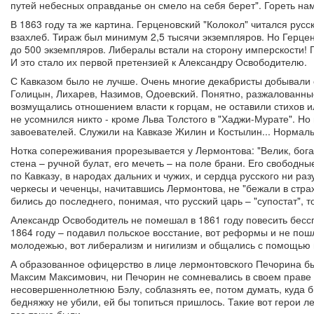
путей небесных оправданье он смело на себя берет". Гореть нам
В 1863 году та же картина. Герценовский "Колокол" читался ру
взахлеб. Тираж был минимум 2,5 тысячи экземпляров. Но Герцен
до 500 экземпляров. Либералы встали на сторону имперскости!
И это стало их первой претензией к Александру Освободителю.
С Кавказом было не лучше. Очень многие декабристы добывали 
Голицын, Лихарев, Назимов, Одоевский. Понятно, разжалованные
возмущались отношением власти к горцам, не оставили стихов ил
не усомнился никто - кроме Льва Толстого в "Хаджи-Мурате". Но 
завоевателей. Служили на Кавказе Жилин и Костылин... Нормаль
Нотка сопереживания прорезывается у Лермонтова: "Велик, богат
стена – ручной булат, его мечеть – на поле брани. Его свободны
по Кавказу, в народах дальних и чужих, и сердца русского ни раз
черкесы и чеченцы, начитавшись Лермонтова, не "бежали в страхе
бились до последнего, понимая, что русский царь – "супостат", т
Александр Освободитель не помешал в 1861 году повесить бессп
1864 году – подавил польское восстание, вот реформы и не пош
молодежью, вот либерализм и нигилизм и общались с помощью 
А образованное офицерство в лице лермонтовского Печорина бы
Максим Максимович, ни Печорин не сомневались в своем праве с
несовершеннолетнюю Бэлу, соблазнять ее, потом думать, куда бы
бедняжку не убили, ей бы топиться пришлось. Такие вот герои 