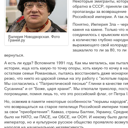
Некоторые эмигранты, котор
обратно в СССР, приняли св
пропаганды за возвращение 
Российской империи. А так 
Понятно, Империя Зла – черн
камня на камне. Только что 
соединилось с крымским кол
Валерия Новодворская. Фото
а количество глубоко народн
Граней.ру
выражающего свой колорадск
зашкалило то ли за 80, то ли
вернуться.
А есть ли куда? Вспомните 1991 год. Как мы метались, как пытал
истории, ища хоть какую-то точку опоры, хоть какую-то кочку в 
остаткам семьи Романовых, пытаясь восстановить даже монархию
резко, что никто из царской семьи на эту работу с "золотым пар
Мы согласились с "Патриотической песнью" Глинки в качестве ги
Сусанина" и от "Боже, царя храни!". Мы откопали триколор, пост
погромщики, помня лишь то, что это российский флаг, от Петра I
Но, освежив в памяти некоторые особенности "тюрьмы народов"
что возвращаться на старое пепелище Российской империи тоже
за свои "приобретения": Кавказ, страны Балтии, Украину, Сред
было ни НАТО, ни ПАСЕ, ни ОБСЕ, ни ООН. И некому было делат
император, но и культурное русское общество проявляло возму
народов на национальную независимость.