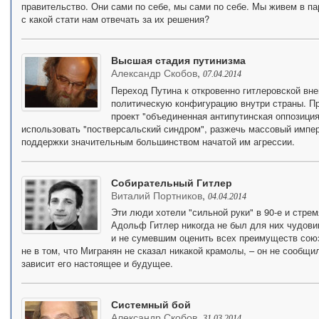
правительство. Они сами по себе, мы сами по себе. Мы живем в п
с какой стати нам отвечать за их решения?
Высшая стадия путинизма
Александр Скобов
,
07.04.2014
Переход Путина к откровенно гитлеровской вн
политическую конфигурацию внутри страны. Пр
проект "объединенная антипутинская оппозиция
использовать "постверсальский синдром", разжечь массовый импер
поддержки значительным большинством начатой им агрессии.
Собирательный Гитлер
Виталий Портников
,
04.04.2014
Эти люди хотели "сильной руки" в 90-е и стре
Адольф Гитлер никогда не был для них чудови
и не сумевшим оценить всех преимуществ союз
не в том, что Мигранян не сказал никакой крамолы, – он не сообщил
зависит его настоящее и будущее.
Системный бой
Александр Скобов
,
31.03.2014