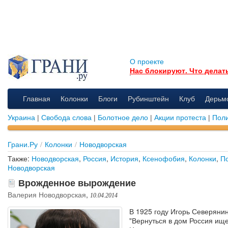
О проекте
Нас блокируют. Что делат
Главная
Колонки
Блоги
Рубинштейн
Клуб
Дерьм
Украина
|
Свобода слова
|
Болотное дело
|
Акции протеста
|
Поли
Грани.Ру
/
Колонки
/
Новодворская
Также:
Новодворская
,
Россия
,
История
,
Ксенофобия
,
Колонки
,
П
Новодворская
Врожденное вырождение
Валерия Новодворская
,
10.04.2014
В 1925 году Игорь Северяни
"Вернуться в дом Россия ище